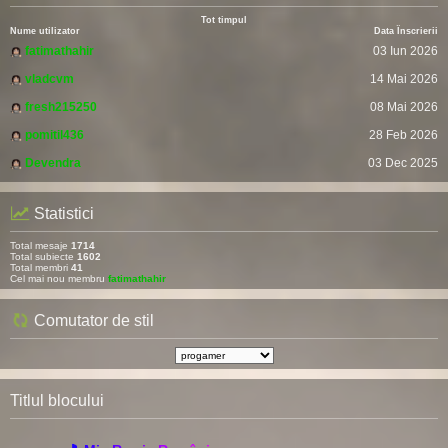
Tot timpul
Nume utilizator
Data Înscrierii
fatimathahir
03 Iun 2026
vladcvm
14 Mai 2026
fresh215250
08 Mai 2026
pomitil436
28 Feb 2026
Devendra
03 Dec 2025
Statistici
Total mesaje
1714
Total subiecte
1602
Total membri
41
Cel mai nou membru
fatimathahir
Comutator de stil
Titlul blocului