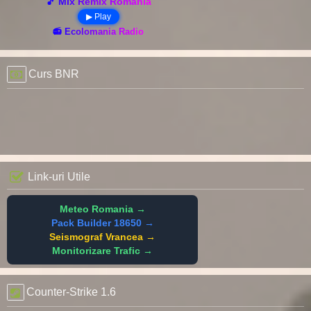
🎵 Mix Remix România
▶ Play
📻 Ecolomania Radio
Curs BNR
Link-uri Utile
Meteo Romania →
Pack Builder 18650 →
Seismograf Vrancea →
Monitorizare Trafic →
Counter-Strike 1.6