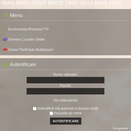
IBAN BRD
RO06 BRDE 0905 V614 8599 0900
-
Meniu
Ecolomania Romania™®
Servere Counter-Strike
Grand Theft Auto Multiplayer
Autentificare
Nume utilizator:
Parolă:
Am uitat parola
Autentifică-mă automat la fiecare vizită
Ascunde pe mine
Înregistrare