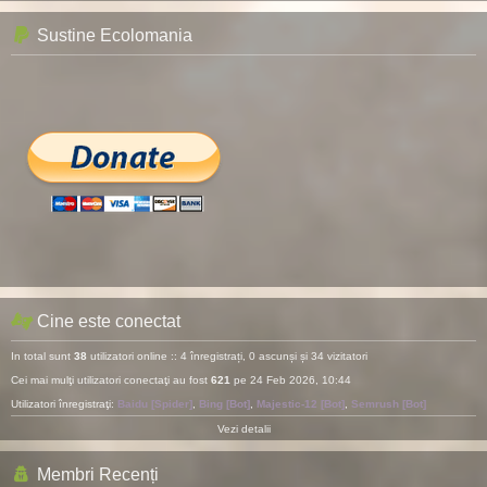
Sustine Ecolomania
Cine este conectat
In total sunt
38
utilizatori online :: 4 înregistrați, 0 ascunși și 34 vizitatori
Cei mai mulţi utilizatori conectaţi au fost
621
pe 24 Feb 2026, 10:44
Utilizatori înregistraţi:
Baidu [Spider]
,
Bing [Bot]
,
Majestic-12 [Bot]
,
Semrush [Bot]
Vezi detalii
Membri Recenți