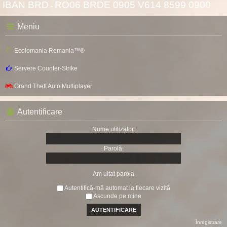
IBAN BRD
RO06 BRDE 0905 V614 8599 0900
-
Meniu
Ecolomania Romania™®
Servere Counter-Strike
Grand Theft Auto Multiplayer
Autentificare
Nume utilizator:
Parolă:
Am uitat parola
Autentifică-mă automat la fiecare vizită
Ascunde pe mine
Înregistrare