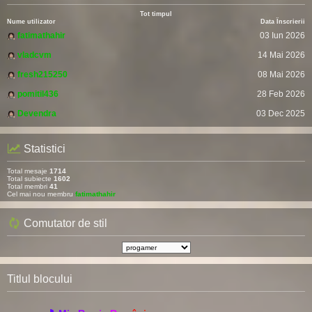
Tot timpul
Nume utilizator
Data Înscrierii
fatimathahir
03 Iun 2026
vladcvm
14 Mai 2026
fresh215250
08 Mai 2026
pomitil436
28 Feb 2026
Devendra
03 Dec 2025
Statistici
Total mesaje
1714
Total subiecte
1602
Total membri
41
Cel mai nou membru
fatimathahir
Comutator de stil
Titlul blocului