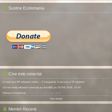
Sustine Ecolomania
Cine este conectat
In total sunt
57
utilizatori online :: 2 înregistrați, 0 ascunși și 55 vizitatori
Cei mai mulţi utilizatori conectaţi au fost
621
pe 24 Feb 2026, 10:44
Utilizatori înregistraţi:
Baidu [Spider]
,
Google [Bot]
Vezi detalii
Membri Recenți