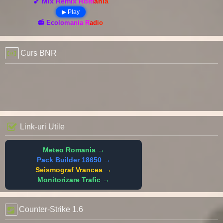
🎵 Mix Remix România
▶ Play
📻 Ecolomania Radio
Curs BNR
Link-uri Utile
Meteo Romania →
Pack Builder 18650 →
Seismograf Vrancea →
Monitorizare Trafic →
Counter-Strike 1.6