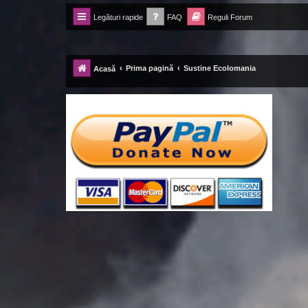
Legături rapide
FAQ
Reguli Forum
Forum Ecolomania™®
-= Idei pentru viitor =-
Prima pagină
Sustine Ecolomania
Acasă