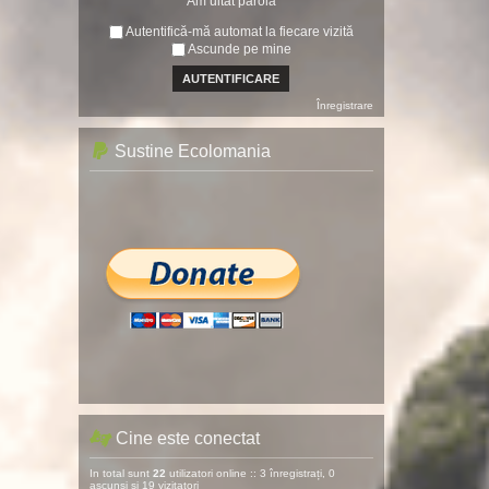
Am uitat parola
Autentifică-mă automat la fiecare vizită
Ascunde pe mine
Înregistrare
Sustine Ecolomania
Cine este conectat
In total sunt
22
utilizatori online :: 3 înregistrați, 0
ascunși și 19 vizitatori