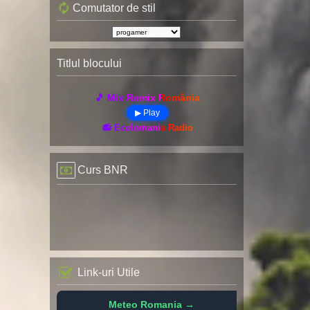
Comutator de stil
Titlul blocului
🎵 Mix Remix România
▶ Play
📻 Ecolomania Radio
Curs BNR
Link-uri Utile
Meteo Romania →