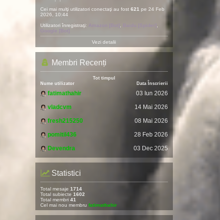
Cei mai mulţi utilizatori conectaţi au fost
621
pe 24 Feb
2026, 10:44
Utilizatori înregistraţi:
Amazon [Bot]
,
Baidu [Spider]
,
Google [Bot]
Vezi detalii
Membri Recenți
Tot timpul
Nume utilizator
Data Înscrierii
fatimathahir
03 Iun 2026
vladcvm
14 Mai 2026
fresh215250
08 Mai 2026
pomitil436
28 Feb 2026
Devendra
03 Dec 2025
Statistici
Total mesaje
1714
Total subiecte
1602
Total membri
41
Cel mai nou membru
fatimathahir