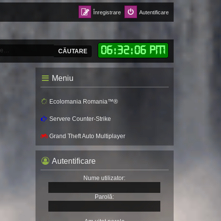
Înregistrare
Autentificare
06
:
32
:
08 PM
CĂUTARE
Meniu
Ecolomania Romania™®
Servere Counter-Strike
Grand Theft Auto Multiplayer
Autentificare
Nume utilizator:
Parolă: