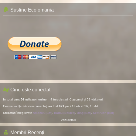
Sustine Ecolomania
Cine este conectat
In total sunt
56
utilizatori online :: 4 înregistrați, 0 ascunși și 52 vizitatori
Cei mai mulţi utilizatori conectaţi au fost
621
pe 24 Feb 2026, 10:44
Utilizatori înregistraţi:
Amazon [Bot]
,
Baidu [Spider]
,
Bing [Bot]
,
Semrush [Bot]
Vezi detalii
Membri Recenți