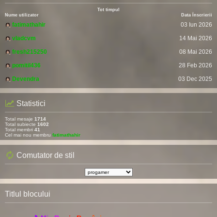
Tot timpul
Nume utilizator
Data Înscrierii
fatimathahir
03 Iun 2026
vladcvm
14 Mai 2026
fresh215250
08 Mai 2026
pomitil436
28 Feb 2026
Devendra
03 Dec 2025
Statistici
Total mesaje
1714
Total subiecte
1602
Total membri
41
Cel mai nou membru
fatimathahir
Comutator de stil
Titlul blocului