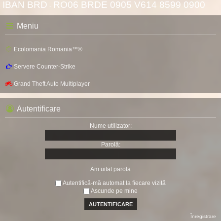
IBAN BRD
RO06 BRDE 0905 V614 8599 0900
-
Meniu
Ecolomania Romania™®
Servere Counter-Strike
Grand Theft Auto Multiplayer
Autentificare
Nume utilizator:
Parolă:
Am uitat parola
Autentifică-mă automat la fiecare vizită
Ascunde pe mine
Înregistrare