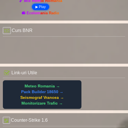
🎵 Mix Remix România
▶ Play
📻 Ecolomania Radio
Curs BNR
Link-uri Utile
Meteo Romania →
Pack Builder 18650 →
Seismograf Vrancea →
Monitorizare Trafic →
Counter-Strike 1.6