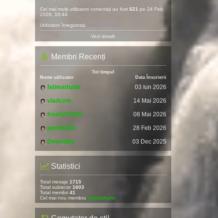
Cei mai mulţi utilizatori conectaţi au fost
621
pe 24 Feb
2026, 10:44
Utilizatori înregistraţi:
Baidu [Spider]
Vezi detalii
Membri Recenți
Tot timpul
Nume utilizator
Data Înscrierii
fatimathahir
03 Iun 2026
vladcvm
14 Mai 2026
fresh215250
08 Mai 2026
pomitil436
28 Feb 2026
Devendra
03 Dec 2025
Statistici
Total mesaje
1715
Total subiecte
1603
Total membri
41
Cel mai nou membru
fatimathahir