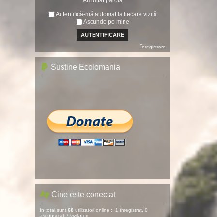
Am uitat parola
Autentifică-mă automat la fiecare vizită
Ascunde pe mine
Înregistrare
Sustine Ecolomania
Cine este conectat
In total sunt
68
utilizatori online :: 1 înregistrat, 0
ascunși și 67 vizitatori