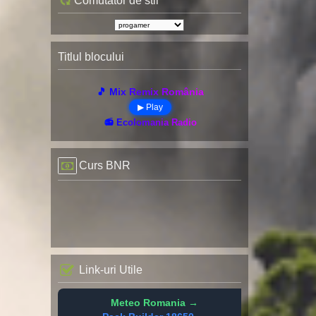
Comutator de stil
Titlul blocului
🎵 Mix Remix România
▶ Play
📻 Ecolomania Radio
Curs BNR
Link-uri Utile
Meteo Romania →