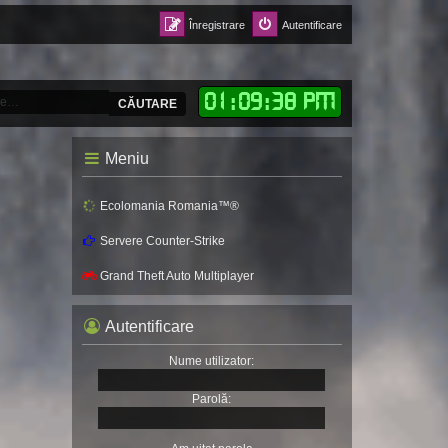
Înregistrare
Autentificare
01
:
09
:
40 PM
CĂUTARE
Meniu
Ecolomania Romania™®
Servere Counter-Strike
Grand Theft Auto Multiplayer
Autentificare
Nume utilizator:
Parolă: