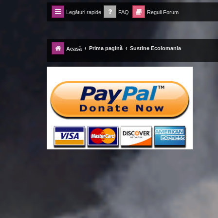
Legături rapide
FAQ
Reguli Forum
Forum Ecolomania™®
-= Idei pentru viitor =-
Prima pagină
Sustine Ecolomania
Acasă