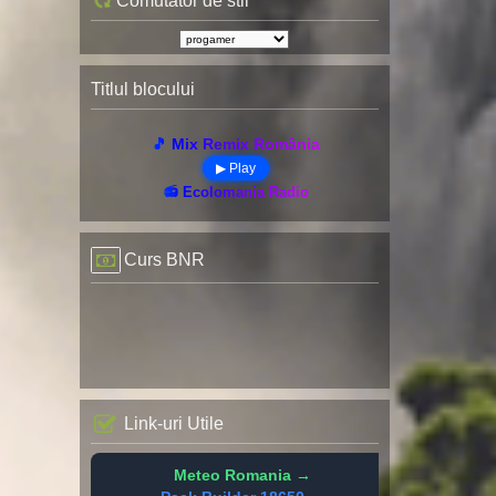
Comutator de stil
Titlul blocului
🎵 Mix Remix România
▶ Play
📻 Ecolomania Radio
Curs BNR
Link-uri Utile
Meteo Romania →