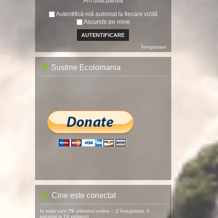
Am uitat parola
Autentifică-mă automat la fiecare vizită
Ascunde pe mine
Înregistrare
Sustine Ecolomania
Cine este conectat
In total sunt
75
utilizatori online :: 2 înregistrați, 0
ascunși și 73 vizitatori