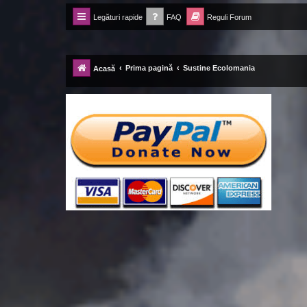
Legături rapide
FAQ
Reguli Forum
Forum Ecolomania™®
-= Idei pentru viitor =-
Prima pagină
Sustine Ecolomania
Acasă