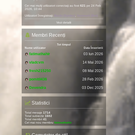
Cei mai mulţi utilizatori conectaţi au fost
621
pe 24 Feb
2026, 10:44
Utilizatori înregistraţi:
Baidu [Spider]
,
Semrush [Bot]
Vezi detalii
Membri Recenți
Tot timpul
Nume utilizator
Data Înscrierii
fatimathahir
03 Iun 2026
vladcvm
14 Mai 2026
fresh215250
08 Mai 2026
pomitil436
28 Feb 2026
Devendra
03 Dec 2025
Statistici
Total mesaje
1714
Total subiecte
1602
Total membri
41
Cel mai nou membru
fatimathahir