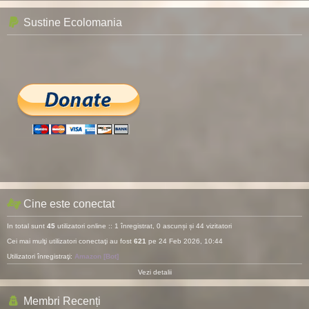
Sustine Ecolomania
Cine este conectat
In total sunt
45
utilizatori online :: 1 înregistrat, 0 ascunși și 44 vizitatori
Cei mai mulţi utilizatori conectaţi au fost
621
pe 24 Feb 2026, 10:44
Utilizatori înregistraţi:
Amazon [Bot]
Vezi detalii
Membri Recenți