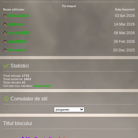
Tot timpul
Nume utilizator
Data Înscrierii
fatimathahir
03 Iun 2026
vladcvm
14 Mai 2026
fresh215250
08 Mai 2026
pomitil436
28 Feb 2026
Devendra
03 Dec 2025
Statistici
Total mesaje
1715
Total subiecte
1603
Total membri
41
Cel mai nou membru
fatimathahir
Comutator de stil
Titlul blocului