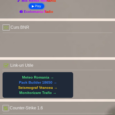
🎵 Mix Remix România
▶ Play
📻 Ecolomania Radio
Curs BNR
Link-uri Utile
Meteo Romania →
Pack Builder 18650 →
Seismograf Vrancea →
Monitorizare Trafic →
Counter-Strike 1.6