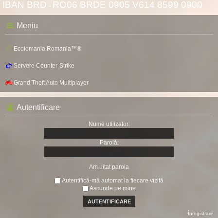
IBAN BRD
RO06 BRDE 0905 V614 8599 0900
-
Meniu
Ecolomania Romania™®
Servere Counter-Strike
Grand Theft Auto Multiplayer
Autentificare
Nume utilizator:
Parolă:
Am uitat parola
Autentifică-mă automat la fiecare vizită
Ascunde pe mine
Înregistrare