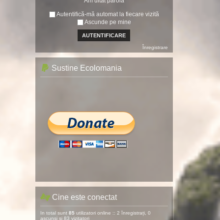
Am uitat parola
Autentifică-mă automat la fiecare vizită
Ascunde pe mine
Înregistrare
Sustine Ecolomania
Cine este conectat
In total sunt
85
utilizatori online :: 2 înregistrați, 0
ascunși și 83 vizitatori