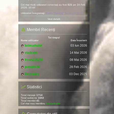
Cei mai mulţi utilizatori conectaţi au fost
621
pe 24 Feb
2026, 10:44
Utilizatori înregistraţi:
Baidu [Spider]
,
Semrush [Bot]
Vezi detalii
Membri Recenți
Tot timpul
Nume utilizator
Data Înscrierii
fatimathahir
03 Iun 2026
vladcvm
14 Mai 2026
fresh215250
08 Mai 2026
pomitil436
28 Feb 2026
Devendra
03 Dec 2025
Statistici
Total mesaje
1714
Total subiecte
1602
Total membri
41
Cel mai nou membru
fatimathahir