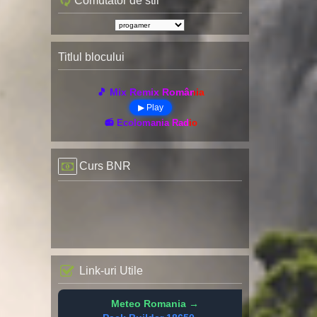
Comutator de stil
Titlul blocului
🎵 Mix Remix România
▶ Play
📻 Ecolomania Radio
Curs BNR
Link-uri Utile
Meteo Romania →