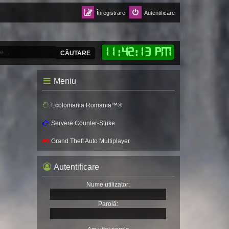
Înregistrare
Autentificare
11
:
42
:
15 PM
CĂUTARE
Meniu
Ecolomania Romania™®
Servere Counter-Strike
Grand Theft Auto Multiplayer
Autentificare
Nume utilizator:
Parolă: