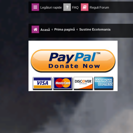
Legături rapide
FAQ
Reguli Forum
Forum Ecolomania™®
-= Idei pentru viitor =-
Prima pagină
Sustine Ecolomania
Acasă