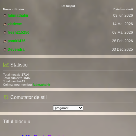
Tot timpul
Nume utilizator
Data Înscrierii
fatimathahir
03 Iun 2026
vladcvm
14 Mai 2026
fresh215250
08 Mai 2026
pomitil436
28 Feb 2026
Devendra
03 Dec 2025
Statistici
Total mesaje
1714
Total subiecte
1602
Total membri
41
Cel mai nou membru
fatimathahir
Comutator de stil
Titlul blocului