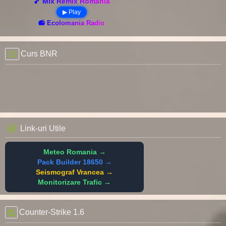
🎵 Mix Remix România
▶ Play
📻 Ecolomania Radio
Curs BNR
Link-uri Utile
Meteo Romania →
Pack Builder 18650 →
Seismograf Vrancea →
Monitorizare Trafic →
Counter-Strike 1.6