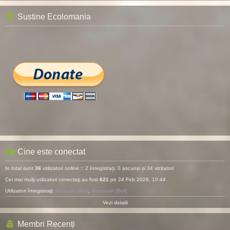
Sustine Ecolomania
Cine este conectat
In total sunt
36
utilizatori online :: 2 înregistrați, 0 ascunși și 34 vizitatori
Cei mai mulţi utilizatori conectaţi au fost
621
pe 24 Feb 2026, 10:44
Utilizatori înregistraţi:
Amazon [Bot]
,
Semrush [Bot]
Vezi detalii
Membri Recenți