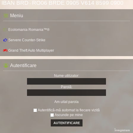
IBAN BRD
RO06 BRDE 0905 V614 8599 0900
-
Meniu
Ecolomania Romania™®
Servere Counter-Strike
Grand Theft Auto Multiplayer
Autentificare
Nume utilizator:
Parolă:
Am uitat parola
Autentifică-mă automat la fiecare vizită
Ascunde pe mine
Înregistrare