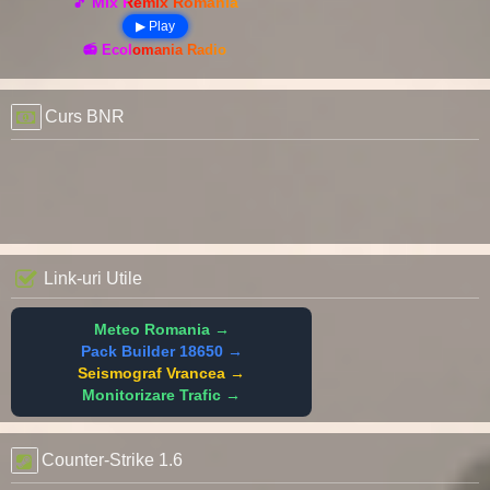
🎵 Mix Remix România
▶ Play
📻 Ecolomania Radio
Curs BNR
Link-uri Utile
Meteo Romania →
Pack Builder 18650 →
Seismograf Vrancea →
Monitorizare Trafic →
Counter-Strike 1.6