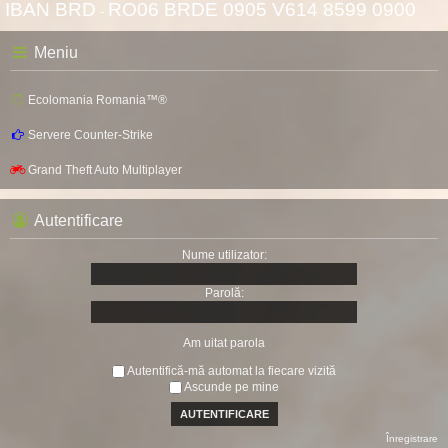
IBAN BRD
RO06 BRDE 0905 V614 8599 0900
-
Meniu
Ecolomania Romania™®
Servere Counter-Strike
Grand Theft Auto Multiplayer
Autentificare
Nume utilizator:
Parolă:
Am uitat parola
Autentifică-mă automat la fiecare vizită
Ascunde pe mine
Înregistrare