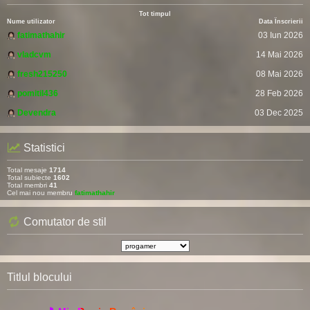
Tot timpul
Nume utilizator
Data Înscrierii
fatimathahir
03 Iun 2026
vladcvm
14 Mai 2026
fresh215250
08 Mai 2026
pomitil436
28 Feb 2026
Devendra
03 Dec 2025
Statistici
Total mesaje
1714
Total subiecte
1602
Total membri
41
Cel mai nou membru
fatimathahir
Comutator de stil
Titlul blocului