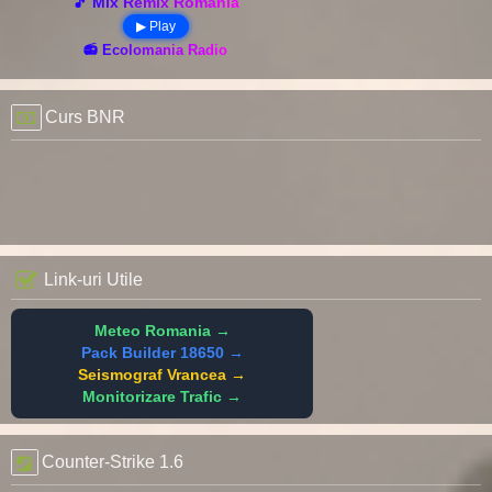
🎵 Mix Remix România
▶ Play
📻 Ecolomania Radio
Curs BNR
Link-uri Utile
Meteo Romania →
Pack Builder 18650 →
Seismograf Vrancea →
Monitorizare Trafic →
Counter-Strike 1.6