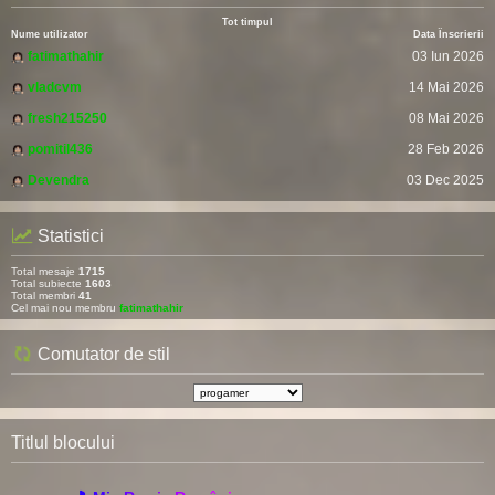
Tot timpul
Nume utilizator
Data Înscrierii
fatimathahir
03 Iun 2026
vladcvm
14 Mai 2026
fresh215250
08 Mai 2026
pomitil436
28 Feb 2026
Devendra
03 Dec 2025
Statistici
Total mesaje
1715
Total subiecte
1603
Total membri
41
Cel mai nou membru
fatimathahir
Comutator de stil
Titlul blocului