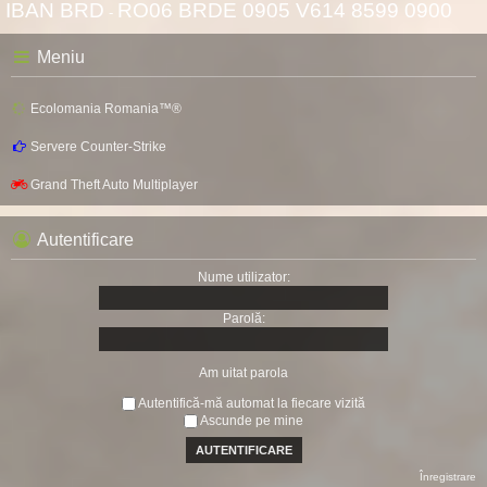
IBAN BRD
RO06 BRDE 0905 V614 8599 0900
-
Meniu
Ecolomania Romania™®
Servere Counter-Strike
Grand Theft Auto Multiplayer
Autentificare
Nume utilizator:
Parolă:
Am uitat parola
Autentifică-mă automat la fiecare vizită
Ascunde pe mine
Înregistrare