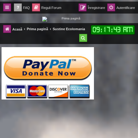
FAQ
Reguli Forum
Înregistrare
Autentificare
Forum Ecolomania™®
09
:
17
:
44 AM
Prima pagină
Sustine Ecolomania
Acasă
-= Idei pentru viitor =-
C
ă
u
t
a
r
e