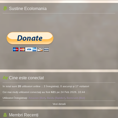
Sustine Ecolomania
Cine este conectat
In total sunt
20
utilizatori online :: 3 înregistrați, 0 ascunși și 17 vizitatori
Cei mai mulţi utilizatori conectaţi au fost
621
pe 24 Feb 2026, 10:44
Utilizatori înregistraţi:
Amazon [Bot]
,
Baidu [Spider]
,
Semrush [Bot]
Vezi detalii
Membri Recenți