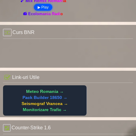
🎵 Mix Remix România
▶ Play
📻 Ecolomania Radio
Curs BNR
Link-uri Utile
Meteo Romania →
Pack Builder 18650 →
Seismograf Vrancea →
Monitorizare Trafic →
Counter-Strike 1.6