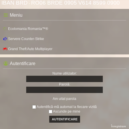
IBAN BRD
RO06 BRDE 0905 V614 8599 0900
-
Meniu
Ecolomania Romania™®
Servere Counter-Strike
Grand Theft Auto Multiplayer
Autentificare
Nume utilizator:
Parolă:
Am uitat parola
Autentifică-mă automat la fiecare vizită
Ascunde pe mine
Înregistrare