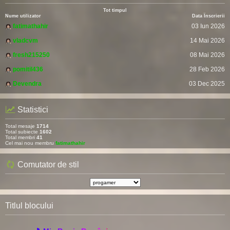
Tot timpul
Nume utilizator
Data Înscrierii
fatimathahir
03 Iun 2026
vladcvm
14 Mai 2026
fresh215250
08 Mai 2026
pomitil436
28 Feb 2026
Devendra
03 Dec 2025
Statistici
Total mesaje
1714
Total subiecte
1602
Total membri
41
Cel mai nou membru
fatimathahir
Comutator de stil
Titlul blocului