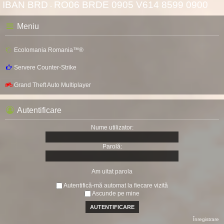
IBAN BRD
RO06 BRDE 0905 V614 8599 0900
-
Meniu
Ecolomania Romania™®
Servere Counter-Strike
Grand Theft Auto Multiplayer
Autentificare
Nume utilizator:
Parolă:
Am uitat parola
Autentifică-mă automat la fiecare vizită
Ascunde pe mine
Înregistrare