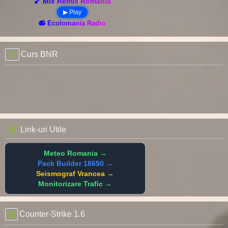
🎵 Mix Remix România
▶ Play
📻 Ecolomania Radio
Curs BNR
Link-uri Utile
Meteo Romania →
Pack Builder 18650 →
Seismograf Vrancea →
Monitorizare Trafic →
Counter-Strike 1.6