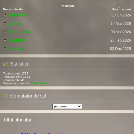
Tot timpul
Nume utilizator
Data Înscrierii
fatimathahir
03 Iun 2026
vladcvm
14 Mai 2026
fresh215250
08 Mai 2026
pomitil436
28 Feb 2026
Devendra
03 Dec 2025
Statistici
Total mesaje
1715
Total subiecte
1603
Total membri
41
Cel mai nou membru
fatimathahir
Comutator de stil
Titlul blocului