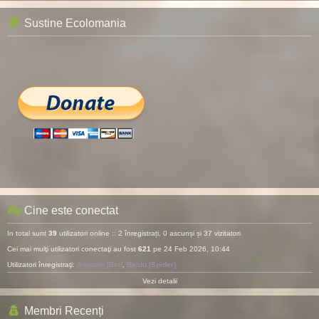
Sustine Ecolomania
Cine este conectat
In total sunt
39
utilizatori online :: 2 înregistrați, 0 ascunși și 37 vizitatori
Cei mai mulţi utilizatori conectaţi au fost
621
pe 24 Feb 2026, 10:44
Utilizatori înregistraţi:
Amazon [Bot]
,
Baidu [Spider]
Vezi detalii
Membri Recenți