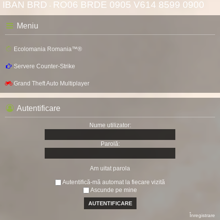
IBAN BRD
RO06 BRDE 0905 V614 8599 0900
-
Meniu
Ecolomania Romania™®
Servere Counter-Strike
Grand Theft Auto Multiplayer
Autentificare
Nume utilizator:
Parolă:
Am uitat parola
Autentifică-mă automat la fiecare vizită
Ascunde pe mine
Înregistrare