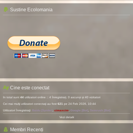
Sustine Ecolomania
Cine este conectat
In total sunt
44
utilizatori online :: 4 înregistrați, 0 ascunși și 40 vizitatori
Cei mai mulţi utilizatori conectaţi au fost
621
pe 24 Feb 2026, 10:44
Utilizatori înregistraţi:
Baidu [Spider]
,
cimaxcim
,
Google [Bot]
,
Semrush [Bot]
Vezi detalii
Membri Recenți