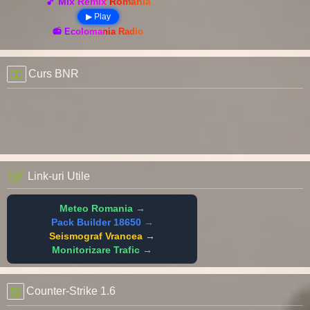
🎵 Mix Remix România
▶ Play
📻 Ecolomania Radio
Curs BNR
Link-uri Utile
Meteo Romania →
Pack Builder 18650 →
Seismograf Vrancea →
Monitorizare Trafic →
Counter-Strike 1.6