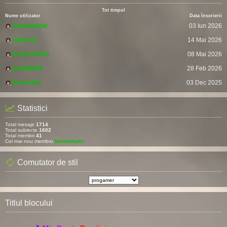
Tot timpul
Nume utilizator
Data Înscrierii
fatimathahir
03 Iun 2026
vladcvm
14 Mai 2026
fresh215250
08 Mai 2026
pomitil436
28 Feb 2026
Devendra
03 Dec 2025
Statistici
Total mesaje
1714
Total subiecte
1602
Total membri
41
Cel mai nou membru
fatimathahir
Comutator de stil
Titlul blocului