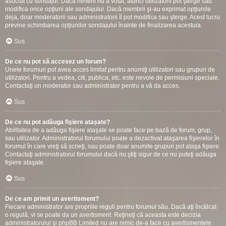
asociat cu sondajul. Dacă nimeni nu a votat, atunci utilizatorii pot şterge sau
modifica orice opţiuni ale sondajului. Dacă membrii şi-au exprimat opţiunile
deja, doar moderatorii sau administratorii îl pot modifica sau şterge. Acest lucru
previne schimbarea opţiunilor sondajului înainte de finalizarea acestuia.
Sus
De ce nu pot să accesez un forum?
Unele forumuri pot avea acces limitat pentru anumiţi utilizatori sau grupuri de
utilizatori. Pentru a vedea, citi, publica, etc. este nevoie de permisiuni speciale.
Contactaţi un moderator sau administrator pentru a vă da acces.
Sus
De ce nu pot adăuga fişiere ataşate?
Abilitatea de a adăuga fişiere ataşate se poate face pe bază de forum, grup,
sau utilizator. Administratorul forumului poate a dezactivat ataşarea fişierelor în
forumul în care vreţi să scrieţi, sau poate doar anumite grupuri pot ataşa fişiere.
Contactaţi administratorul forumului dacă nu ştiţi sigur de ce nu puteţi adăuga
fişiere ataşate.
Sus
De ce am primit un avertisment?
Fiecare administrator are propriile reguli pentru forumul său. Dacă aţi încălcat
o regulă, vi se poate da un avertisment. Reţineţi că aceasta este decizia
administratorului şi phpBB Limited nu are nimic de-a face cu avertismentele