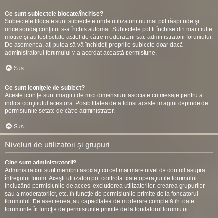
Ce sunt subiectele blocate/închise?
Subiectele blocate sunt subiectele unde utilizatorii nu mai pot răspunde şi
orice sondaj conţinut s-a închis automat. Subiectele pot fi închise din mai multe
motive şi au fost setate astfel de către moderatorii sau administratorii forumului.
De asemenea, aţi putea să vă închideţi propriile subiecte doar dacă
administratorul forumului v-a acordat această permisiune.
Sus
Ce sunt iconiţele de subiect?
Aceste iconiţe sunt imagini de mici dimensiuni asociate cu mesaje pentru a
indica conţinutul acestora. Posibilitatea de a folosi aceste imagini depinde de
permisiunile setate de către administrator.
Sus
Niveluri de utilizatori şi grupuri
Cine sunt administratorii?
Administratorii sunt membrii asociaţi cu cel mai mare nivel de control asupra
întregului forum. Aceşti utilizatori pot controla toate operaţiunile forumului
incluzând permisiunile de acces, excluderea utilizatorilor, crearea grupurilor
sau a moderatorilor, etc. în funcţie de permisiunile primite de la fondatorul
forumului. De asemenea, au capacitatea de moderare completă în toate
forumurile în funcţie de permisiunile primite de la fondatorul forumului.