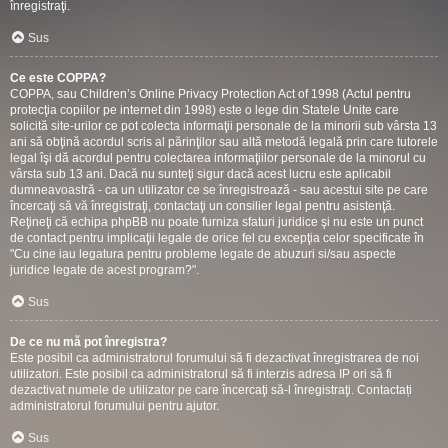
înregistraţi.
Sus
Ce este COPPA?
COPPA, sau Children’s Online Privacy Protection Act of 1998 (Actul pentru
protecţia copiilor pe internet din 1998) este o lege din Statele Unite care
solicită site-urilor ce pot colecta informaţii personale de la minorii sub vârsta 13
ani să obţină acordul scris al părinţilor sau altă metodă legală prin care tutorele
legal îşi dă acordul pentru colectarea informaţiilor personale de la minorul cu
vârsta sub 13 ani. Dacă nu sunteţi sigur dacă acest lucru este aplicabil
dumneavoastră - ca un utilizator ce se înregistrează - sau acestui site pe care
încercaţi să vă înregistraţi, contactaţi un consilier legal pentru asistenţă.
Reţineţi că echipa phpBB nu poate furniza sfaturi juridice şi nu este un punct
de contact pentru implicaţii legale de orice fel cu excepţia celor specificate în
"Cu cine iau legatura pentru probleme legate de abuzuri si/sau aspecte
juridice legate de acest program?".
Sus
De ce nu mă pot înregistra?
Este posibil ca administratorul forumului să fi dezactivat înregistrarea de noi
utilizatori. Este posibil ca administratorul să fi interzis adresa IP ori să fi
dezactivat numele de utilizator pe care încercaţi să-l înregistraţi. Contactați
administratorul forumului pentru ajutor.
Sus