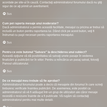
acordate pe site-ul în cauză. Contactaţi administratorul forumului dacă nu ştiţi
sigur de ce aţi primit un avertisment.
Sus
Cum pot raporta mesaje unui moderator?
Dacă administratorul a permis această facilitate, mesajul cu pricina ar trebui să
includă un buton pentru raportarea lui. Dând click pe acest buton, veţi fi
îndrumat cu paşii necesari pentru raportarea mesajului.
Sus
Pentru ce este butonul "Salvare" la deschiderea unui subiect?
Această opţiune vă dă posibilitatea să salvaţi unele pasaje în vederea
finalizării şi publicării lor în viitor. Pentru a reîncărca un pasaj salvat, folosiţi
Panoul utilizatorului.
Sus
De ce mesajul meu trebuie să fie aprobat?
Administratorul forumului poate a decis că mesajele din forumul în care scrieţi
trebuiesc verificate înaintea publicării. De asemenea, este posibil ca
administratorul să vă fi adăugat într-un grup de utilizatori ale căror mesaje
recesită o revizuire înainte de a fi publicate. Vă rugăm să contactaţi
administratorul pentru mai multe detalii.