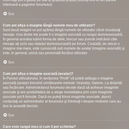
informaţii pot fi gasite pe site-ul grupului phpBB (folosiţi link-ul din partea
inferioară a paginilor forumului)
Sus
Cum pot afişa o imagine lângă numele meu de utilizator?
Sunt două imagini ce pot apărea lângă numele de utilizator când vizualizaţi
mesaje. Una dintre ele poate fi o imagine asociată cu rangul dumneavoastră,
în general acestea luând forma de stele, blocuri sau puncte indicând câte
mesaje aţi scris sau statutul dumneavoastră pe forum. Cealaltă, de obicei o
imagine mai mare, este cunoscută sub numele de avatar (imagine asociată) şi
este, în general, unică sau personală fiecărui utilizator.
Sus
Cum pot afișa o imagine asociată (avatar)?
În Panoul utilizatorului, în secțiunea “Profil” vă puteți adăuga o imagine
asociată (avatar) folosind următoarele metode: Gravatar, Galerie, La distanță
sau Încărcare. Administratorul forumului decide dacă să activeze imaginile
asociate şi are posibilitatea de a alege modalitatea prin care imaginile
asociate pot fi folosite. Dacă nu puteţi folosi imaginile asociate, atunci
contactaţi un administrator al forumului şi întrebaţi-l despre motivele care au
dus la această decizie.
Sus
Care este rangul meu şi cum il pot schimba?