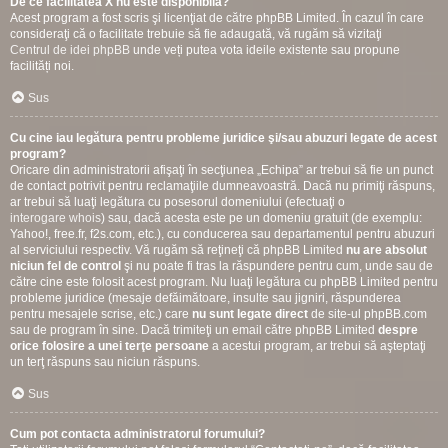
De ce facilitatea X nu este disponibilă?
Acest program a fost scris şi licenţiat de către phpBB Limited. În cazul în care
consideraţi că o facilitate trebuie să fie adaugată, vă rugăm să vizitaţi
Centrul de idei phpBB
unde veți putea vota ideile existente sau propune
facilități noi.
Sus
Cu cine iau legătura pentru probleme juridice şi/sau abuzuri legate de acest
program?
Oricare din administratorii afişaţi în secţiunea „Echipa” ar trebui să fie un punct
de contact potrivit pentru reclamaţiile dumneavoastră. Dacă nu primiţi răspuns,
ar trebui să luaţi legătura cu posesorul domeniului (efectuaţi o
interogare whois
) sau, dacă acesta este pe un domeniu gratuit (de exemplu:
Yahoo!, free.fr, f2s.com, etc.), cu conducerea sau departamentul pentru abuzuri
al serviciului respectiv. Vă rugăm să reţineţi că phpBB Limited
nu are absolut
niciun fel de control
şi nu poate fi tras la răspundere pentru cum, unde sau de
către cine este folosit acest program. Nu luaţi legătura cu phpBB Limited pentru
probleme juridice (mesaje defăimătoare, insulte sau jigniri, răspunderea
pentru mesajele scrise, etc.) care
nu sunt legate direct
de site-ul phpBB.com
sau de program în sine. Dacă trimiteţi un email către phpBB Limited
despre
orice folosire a unei terţe persoane
a acestui program, ar trebui să aşteptaţi
un terţ răspuns sau niciun răspuns.
Sus
Cum pot contacta administratorul forumului?