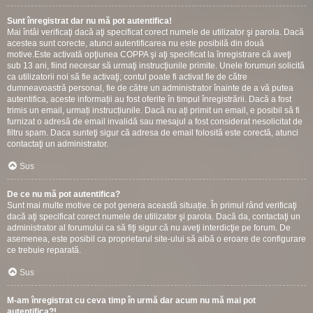
Sunt înregistrat dar nu mă pot autentifica!
Mai întâi verificaţi dacă aţi specificat corect numele de utilizator şi parola. Dacă
acestea sunt corecte, atunci autentificarea nu este posibilă din două
motive.Este activată opţiunea COPPA şi aţi specificat la înregistrare că aveţi
sub 13 ani, fiind necesar să urmaţi instrucţiunile primite. Unele forumuri solicită
ca utilizatorii noi să fie activaţi; contul poate fi activat fie de către
dumneavoastră personal, fie de către un administrator înainte de a vă putea
autentifica, aceste informații au fost oferite în timpul înregistrării. Dacă a fost
trimis un email, urmați instrucțiunile. Dacă nu ați primit un email, e posibil să fi
furnizat o adresă de email invalidă sau mesajul a fost considerat nesolicitat de
filtru spam. Daca sunteţi sigur că adresa de email folosită este corectă, atunci
contactaţi un administrator.
Sus
De ce nu mă pot autentifica?
Sunt mai multe motive ce pot genera această situație. În primul rând verificaţi
dacă aţi specificat corect numele de utilizator şi parola. Dacă da, contactaţi un
administrator al forumului ca să fiţi sigur că nu aveţi interdicţie pe forum. De
asemenea, este posibil ca proprietarul site-ului să aibă o eroare de configurare
ce trebuie reparată.
Sus
M-am înregistrat cu ceva timp în urmă dar acum nu mă mai pot
autentifica?!