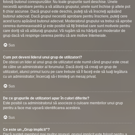
folosiţi butonul corespunzător. Nu toate grupurile sunt deschise. Unele
necesită aprobare pentru a vă alătura grupului, unele sunt închise şi altele pot
fi chiar ascunse. Dacă grupul este deschis, puteţi să vă înscrieţi apăsând
butonul adecvat. Dacă grupul necesită aprobare pentru înscriere, puteţi cere
acest lucru apăsând butonul adecvat. Moderatorul grupului va trebui să aprobe
cererea dumneavoastră şi este posibil să fiţi întrebat care sunt motivele pentru
care doriţi să vă alăturaţi grupului. Vă rugăm să nu hărţuiţi un moderator de
grup dacă vă respinge cererea pentru că are motive întemeiate.
Sus
Cum pot deveni liderul unui grup de utilizatori?
De obicei un lider al unui grup de utilizatori este numit când grupul este creat
de către un administrator al forumului. Dacă doriţi să creaţi un grup de
utilizatori, atunci primul lucru pe care trebuie să îl faceţi este să luaţi legătura
cu un administrator; încercaţi să-i trimiteţi un mesaj privat.
Sus
De ce grupurile de utilizatori apar în culori diferite?
Este posibil ca administratorul să asocieze o culoare membrilor unui grup
pentru a face mai uşoară identificarea acestora.
Sus
Ce este un „Grup implicit”?
Dacă sunteţi membrul mai multor grupuri, grupul implicit este folosit pentru a