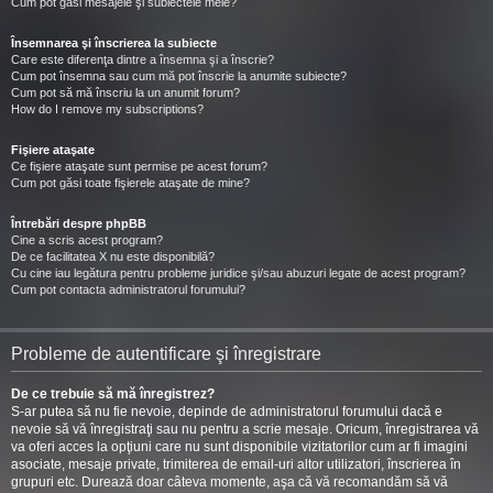
Cum pot găsi mesajele şi subiectele mele?
Însemnarea şi înscrierea la subiecte
Care este diferenţa dintre a însemna şi a înscrie?
Cum pot însemna sau cum mă pot înscrie la anumite subiecte?
Cum pot să mă înscriu la un anumit forum?
How do I remove my subscriptions?
Fişiere ataşate
Ce fişiere ataşate sunt permise pe acest forum?
Cum pot găsi toate fişierele ataşate de mine?
Întrebări despre phpBB
Cine a scris acest program?
De ce facilitatea X nu este disponibilă?
Cu cine iau legătura pentru probleme juridice şi/sau abuzuri legate de acest program?
Cum pot contacta administratorul forumului?
Probleme de autentificare şi înregistrare
De ce trebuie să mă înregistrez?
S-ar putea să nu fie nevoie, depinde de administratorul forumului dacă e
nevoie să vă înregistraţi sau nu pentru a scrie mesaje. Oricum, înregistrarea vă
va oferi acces la opţiuni care nu sunt disponibile vizitatorilor cum ar fi imagini
asociate, mesaje private, trimiterea de email-uri altor utilizatori, înscrierea în
grupuri etc. Durează doar câteva momente, aşa că vă recomandăm să vă