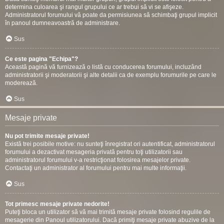
determina culoarea şi rangul grupului ce ar trebui să vi se afişeze.
Administratorul forumului vă poate da permisiunea să schimbaţi grupul implicit
în panoul dumneavoastră de administrare.
Sus
Ce este pagina "Echipa"?
Această pagină vă furnizează o listă cu conducerea forumului, incluzând
administratorii şi moderatorii şi alte detalii ca de exemplu forumurile pe care le
moderează.
Sus
Mesaje private
Nu pot trimite mesaje private!
Există trei posibile motive: nu sunteţi înregistrat ori autentificat, administratorul
forumului a dezactivat mesageria privată pentru toţi utilizatorii sau
administratorul forumului v-a restricţionat folosirea mesajelor private.
Contactaţi un administrator al forumului pentru mai multe informaţii.
Sus
Tot primesc mesaje private nedorite!
Puteţi bloca un utilizator să vă mai trimită mesaje private folosind regulile de
mesagerie din Panoul utilizatorului. Dacă primiţi mesaje private abuzive de la