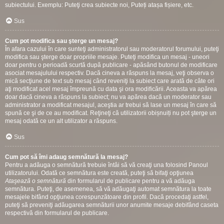
subiectului. Exemplu: Puteţi crea subiecte noi, Puteți atașa fișiere, etc.
Sus
Cum pot modifica sau şterge un mesaj?
În afara cazului în care sunteţi administratorul sau moderatorul forumului, puteţi
modifica sau şterge doar propriile mesaje. Puteţi modifica un mesaj - uneori
doar pentru o perioadă scurtă după publicare - apăsând butonul de modificare
asociat mesajulului respectiv. Dacă cineva a răspuns la mesaj, veţi observa o
mică secţiune de text sub mesaj când reveniţi la subiect care arată de câte ori
aţi modificat acel mesaj împreună cu data şi ora modificării. Aceasta va apărea
doar dacă cineva a răspuns la subiect; nu va apărea dacă un moderator sau
administrator a modificat mesajul, aceştia ar trebui să lase un mesaj în care să
spună ce şi de ce au modificat. Reţineţi că utilizatorii obișnuiți nu pot şterge un
mesaj odată ce un alt utilizator a răspuns.
Sus
Cum pot să îmi adaug semnătură la mesaj?
Pentru a adăuga o semnătură trebuie întâi să vă creaţi una folosind Panoul
utilizatorului. Odată ce semnătura este creată, puteţi să bifaţi opţiunea
Ataşează o semnătură
din formularul de publicare pentru a vă adăuga
semnătura. Puteţi, de asemenea, să vă adăugaţi automat semnătura la toate
mesajele bifând opţiunea corespunzătoare din profil. Dacă procedaţi astfel,
puteţi să preveniţi adăugarea semnăturii unor anumite mesaje debifând caseta
respectivă din formularul de publicare.