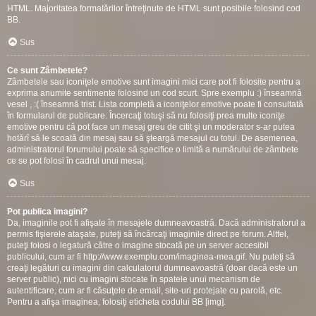
HTML. Majoritatea formatărilor întreţinute de HTML sunt posibile folosind cod
BB.
Sus
Ce sunt Zâmbetele?
Zâmbetele sau iconiţele emotive sunt imagini mici care pot fi folosite pentru a
exprima anumite sentimente folosind un cod scurt. Spre exemplu :) înseamnă
vesel , :( înseamnă trist. Lista completă a iconiţelor emotive poate fi consultată
în formularul de publicare. Încercaţi totuşi să nu folosiţi prea multe iconiţe
emotive pentru că pot face un mesaj greu de citit şi un moderator s-ar putea
hotărî să le scoată din mesaj sau să şteargă mesajul cu totul. De asemenea,
administratorul forumului poate să specifice o limită a numărului de zâmbete
ce se pot folosi în cadrul unui mesaj.
Sus
Pot publica imagini?
Da, imaginile pot fi afişate în mesajele dumneavoastră. Dacă administratorul a
permis fişierele ataşate, puteţi să încărcaţi imaginile direct pe forum. Altfel,
puteţi folosi o legatură către o imagine stocată pe un server accesibil
publicului, cum ar fi http://www.exemplu.com/imaginea-mea.gif. Nu puteţi să
creaţi legături cu imagini din calculatorul dumneavoastră (doar dacă este un
server public), nici cu imagini stocate în spatele unui mecanism de
autentificare, cum ar fi căsuţele de email, site-uri protejate cu parolă, etc.
Pentru a afişa imaginea, folosiţi eticheta codului BB [img].