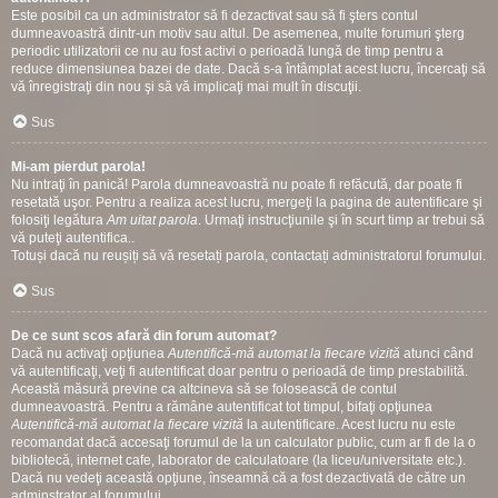
Este posibil ca un administrator să fi dezactivat sau să fi şters contul
dumneavoastră dintr-un motiv sau altul. De asemenea, multe forumuri şterg
periodic utilizatorii ce nu au fost activi o perioadă lungă de timp pentru a
reduce dimensiunea bazei de date. Dacă s-a întâmplat acest lucru, încercaţi să
vă înregistraţi din nou şi să vă implicaţi mai mult în discuţii.
Sus
Mi-am pierdut parola!
Nu intraţi în panică! Parola dumneavoastră nu poate fi refăcută, dar poate fi
resetată uşor. Pentru a realiza acest lucru, mergeţi la pagina de autentificare şi
folosiţi legătura
Am uitat parola
. Urmaţi instrucţiunile şi în scurt timp ar trebui să
vă puteţi autentifica..
Totuși dacă nu reușiți să vă resetați parola, contactați administratorul forumului.
Sus
De ce sunt scos afară din forum automat?
Dacă nu activaţi opţiunea
Autentifică-mă automat la fiecare vizită
atunci când
vă autentificaţi, veţi fi autentificat doar pentru o perioadă de timp prestabilită.
Această măsură previne ca altcineva să se folosească de contul
dumneavoastră. Pentru a rămâne autentificat tot timpul, bifaţi opţiunea
Autentifică-mă automat la fiecare vizită
la autentificare. Acest lucru nu este
recomandat dacă accesaţi forumul de la un calculator public, cum ar fi de la o
bibliotecă, internet cafe, laborator de calculatoare (la liceu/universitate etc.).
Dacă nu vedeţi această opţiune, înseamnă că a fost dezactivată de către un
adminstrator al forumului.