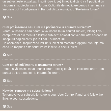
un subiect este actualizat. Înscriindu-vă, veţi fi notificat când va fi publicat un
răspuns în subiectul sau în forum. Opțiunile de notificare pentru însemnare și
înscriere pot fi configurate în Panoul utilizatorului, sub “Preferințe forum”.
Sus
Cum pot însemna sau cum mă pot înscrie la anumite subiecte?
Pentru a însemna sau pentru a vă înscrie la un anumit subiect, folosiţi link-ul
corspunzător din meniul "Utilitare subiect", aplasat convenabil atât aproape de
începutul paginii cât și jos la finalul subiectului.
De asemenea, răspunzând într-un subiect cu marcarea opțiunii “Anunță-mă
când un răspuns este scris” vă va înscrie la acel subiect.
Sus
Cum pot să mă înscriu la un anumit forum?
Pentru a vă înscrie la un anumit forum, folosiți legătura “Înscriere forum”, din
partea de jos a paginii, la intrarea în forum.
Sus
How do I remove my subscriptions?
To remove your subscriptions, go to your User Control Panel and follow the
links to your subscriptions.
Sus