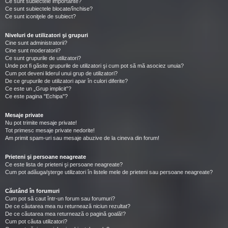
Ce sunt subiectele importante?
Ce sunt subiectele blocate/închise?
Ce sunt iconiţele de subiect?
Niveluri de utilizatori şi grupuri
Cine sunt administratorii?
Cine sunt moderatorii?
Ce sunt grupurile de utilizatori?
Unde pot fi găsite grupurile de utilizatori şi cum pot să mă asociez unuia?
Cum pot deveni liderul unui grup de utilizatori?
De ce grupurile de utilizatori apar în culori diferite?
Ce este un „Grup implicit”?
Ce este pagina "Echipa"?
Mesaje private
Nu pot trimite mesaje private!
Tot primesc mesaje private nedorite!
Am primit spam-uri sau mesaje abuzive de la cineva din forum!
Prieteni şi persoane neagreate
Ce este lista de prieteni şi persoane neagreate?
Cum pot adăuga/şterge utilizatori în listele mele de prieteni sau persoane neagreate?
Căutând în forumuri
Cum pot să caut într-un forum sau forumuri?
De ce căutarea mea nu returnează niciun rezultat?
De ce căutarea mea returnează o pagină goală!?
Cum pot căuta utilizatori?