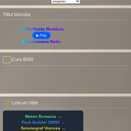
Titlul blocului
🎵 Mix Remix România
▶ Play
📻 Ecolomania Radio
Curs BNR
Link-uri Utile
Meteo Romania →
Pack Builder 18650 →
Seismograf Vrancea →