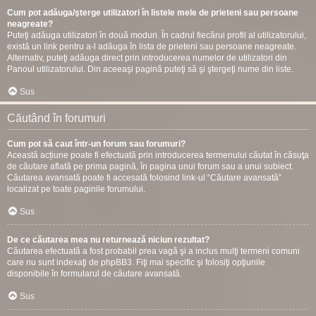
Cum pot adăuga/şterge utilizatori în listele mele de prieteni sau persoane
neagreate?
Puteţi adăuga utilizatori în două moduri. În cadrul fiecărui profil al utilizatorului,
există un link pentru a-l adăuga în lista de prieteni sau persoane neagreate.
Alternativ, puteţi adăuga direct prin introducerea numelor de utilizatori din
Panoul utilizatorului. Din aceeaşi pagină puteţi să şi ştergeţi nume din liste.
Sus
Căutând în forumuri
Cum pot să caut într-un forum sau forumuri?
Această acțiune poate fi efectuată prin introducerea termenului căutat în căsuţa
de căutare aflată pe prima pagină, în pagina unui forum sau a unui subiect.
Căutarea avansată poate fi accesată folosind link-ul “Căutare avansată”
localizat pe toate paginile forumului.
Sus
De ce căutarea mea nu returnează niciun rezultat?
Căutarea efectuată a fost probabil prea vagă şi a inclus mulţi termeni comuni
care nu sunt indexaţi de phpBB3. Fiţi mai specific şi folosiţi opţiunile
disponibile în formularul de căutare avansată.
Sus