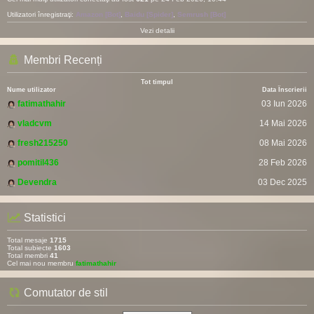
Utilizatori înregistraţi:
Amazon [Bot]
,
Baidu [Spider]
,
Semrush [Bot]
Vezi detalii
Membri Recenți
Tot timpul
Nume utilizator
Data Înscrierii
fatimathahir
03 Iun 2026
vladcvm
14 Mai 2026
fresh215250
08 Mai 2026
pomitil436
28 Feb 2026
Devendra
03 Dec 2025
Statistici
Total mesaje
1715
Total subiecte
1603
Total membri
41
Cel mai nou membru
fatimathahir
Comutator de stil