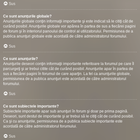
Sus
Ce sunt anunţurile globale?
Anunţurile globale conţin informaţii importante şi este indicat să le citiţi cât de
curând posibil. Anunţurile globale vor apărea în partea de sus a fiecărei pagini
de forum şi în interiorul panoului de control al utilizatorului. Permisiunea de a
publica anunţuri globale este acordată de către administratorul forumului.
Sus
Ce sunt anunţurile?
Anunţurile deseori conţin informaţii importante referitoare la forumul pe care îl
parcurgeţi şi ar trebui citite cât de curând posibil. Anunţurile apar în partea de
sus a fiecărei pagini în forumul de care aparţin. La fel ca anunţurile globale,
permisiunea de a publica anunţuri este acordată de către administratorul
forumului.
Sus
Ce sunt subiectele importante?
Subiectele importante apar sub anunţuri în forum şi doar pe prima pagină.
Deseori, sunt destul de importante şi ar trebui să le citiţi cât de curând posibil.
Ca şi cu anunţurile, permisiunea de a publica subiecte importante este
acordată de către administratorul forumului.
Sus