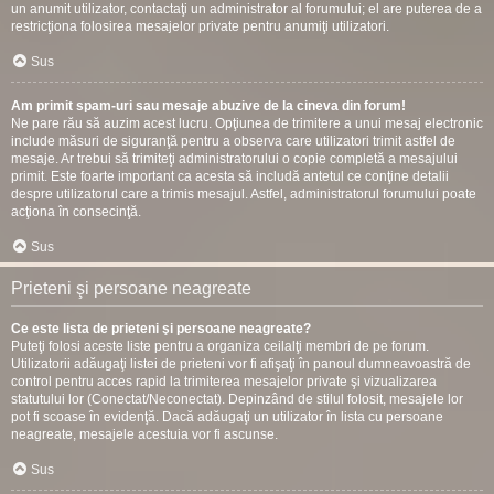
un anumit utilizator, contactaţi un administrator al forumului; el are puterea de a
restricţiona folosirea mesajelor private pentru anumiţi utilizatori.
Sus
Am primit spam-uri sau mesaje abuzive de la cineva din forum!
Ne pare rău să auzim acest lucru. Opţiunea de trimitere a unui mesaj electronic
include măsuri de siguranţă pentru a observa care utilizatori trimit astfel de
mesaje. Ar trebui să trimiteţi administratorului o copie completă a mesajului
primit. Este foarte important ca acesta să includă antetul ce conţine detalii
despre utilizatorul care a trimis mesajul. Astfel, administratorul forumului poate
acţiona în consecinţă.
Sus
Prieteni şi persoane neagreate
Ce este lista de prieteni şi persoane neagreate?
Puteţi folosi aceste liste pentru a organiza ceilalţi membri de pe forum.
Utilizatorii adăugaţi listei de prieteni vor fi afişaţi în panoul dumneavoastră de
control pentru acces rapid la trimiterea mesajelor private şi vizualizarea
statutului lor (Conectat/Neconectat). Depinzând de stilul folosit, mesajele lor
pot fi scoase în evidenţă. Dacă adăugaţi un utilizator în lista cu persoane
neagreate, mesajele acestuia vor fi ascunse.
Sus