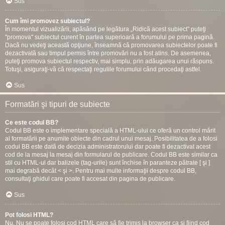
Sus
Cum îmi promovez subiectul?
În momentul vizualizării, apăsând pe legătura „Ridică acest subiect” puteţi
"promova" subiectul curent în partea superioară a forumului pe prima pagină.
Dacă nu vedeţi această opţiune, înseamnă că promovarea subiectelor poate fi
dezactivată sau timpul permis între promovări nu a fost atins. De asemenea,
puteţi promova subiectul respectiv, mai simplu, prin adăugarea unui răspuns.
Totuşi, asiguraţi-vă că respectaţi regulile forumului când procedaţi astfel.
Sus
Formatări şi tipuri de subiecte
Ce este codul BB?
Codul BB este o implementare specială a HTML-ului ce oferă un control mărit
al formatării pe anumite obiecte din cadrul unui mesaj. Posibilitatea de a folosi
codul BB este dată de decizia administratorului dar poate fi dezactivat acest
cod de la mesaj la mesaj din formularul de publicare. Codul BB este similar ca
stil cu HTML-ul dar balizele (tag-urile) sunt închise în paranteze pătrate [ şi ]
mai degrabă decât < şi >. Pentru mai multe informaţii despre codul BB,
consultaţi ghidul care poate fi accesat din pagina de publicare.
Sus
Pot folosi HTML?
Nu. Nu se poate folosi cod HTML care să fie trimis la browser ca şi fiind cod