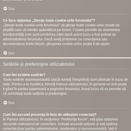
Sus
Ce face opţiunea „Şterge toate cookie-urile forumului”?
„Şterge toate cookie-urile forumului” va şterge toate cookie-urile create de
phpBB care vă menţin autentificat pe forum. Cookie permite de asemenea
funcţionalităţi cum sunt urmărirea citirii dacă acest lucru a fost activat de
administratorul forumului. Dacă aveţi probleme cu conectarea sau
deconectarea în/din forum, ştergerea cookie-urilor poate fi de ajutor.
Sus
Setările şi preferinţele utilizatorului
Cum îmi schimb setările?
Toate setările dumneavoastră (dacă sunteţi înregistrat) sunt păstrate în baza de
date. Pentru a le modifica, folosiţi Panoul utilizatorului; în general un link poate
fi găsit în partea superioară a paginilor forumului. Acest lucru vă va permite să
vă schimbaţi toate setările şi preferinţele.
Sus
Cum îmi ascund prezența în lista de utilizatori conectați?
În Panoul utilizatorului, în secțiunea “Preferinţe forum”, veți găsi opțiunea
Ascunde indicatorul de conectare
. Activați această opțiune și veți apărea
conectat doar pentru administratori, moderatori și dumneavoastră. Veți fi