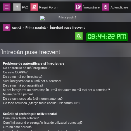
FAQ
Reguli Forum
Înregistrare
Autentificare
Forum Ecolomania™®
Prima pagină
Întrebări puse frecvent
Acasă
-= Idei pentru viitor =-
08
:
44
:
23 PM
C
ă
Întrebări puse frecvent
u
t
Probleme de autentificare şi înregistrare
a
De ce trebuie să mă înregistrez?
Ce este COPPA?
r
De ce nu mă pot înregistra?
Sunt înregistrat dar nu mă pot autentifica!
e
De ce nu mă pot autentifica?
M-am înregistrat cu ceva timp în urmă dar acum nu mă mai pot autentifica?!
Mi-am pierdut parola!
De ce sunt scos afară din forum automat?
Ce face opţiunea „Şterge toate cookie-urile forumului”?
Setările şi preferinţele utilizatorului
Cum îmi schimb setările?
Cum îmi ascund prezența în lista de utilizatori conectați?
Ora nu este corectă!