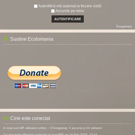
Autentifică-mă automat la fiecare vizită
Ascunde pe mine
Înregistrare
Sustine Ecolomania
Cine este conectat
In total sunt
27
utilizatori online :: 3 înregistrați, 0 ascunși și 24 vizitatori
Cei mai mulţi utilizatori conectaţi au fost
621
pe 24 Feb 2026, 10:44