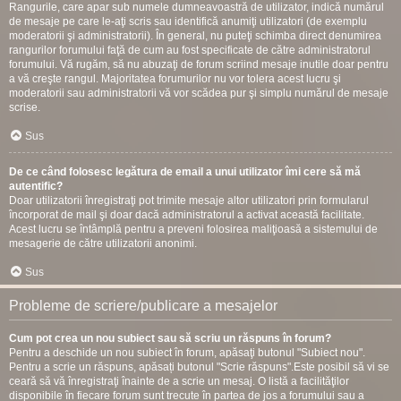
Rangurile, care apar sub numele dumneavoastră de utilizator, indică numărul
de mesaje pe care le-aţi scris sau identifică anumiţi utilizatori (de exemplu
moderatorii şi administratorii). În general, nu puteţi schimba direct denumirea
rangurilor forumului faţă de cum au fost specificate de către administratorul
forumului. Vă rugăm, să nu abuzaţi de forum scriind mesaje inutile doar pentru
a vă creşte rangul. Majoritatea forumurilor nu vor tolera acest lucru şi
moderatorii sau administratorii vă vor scădea pur şi simplu numărul de mesaje
scrise.
Sus
De ce când folosesc legătura de email a unui utilizator îmi cere să mă
autentific?
Doar utilizatorii înregistraţi pot trimite mesaje altor utilizatori prin formularul
încorporat de mail şi doar dacă administratorul a activat această facilitate.
Acest lucru se întâmplă pentru a preveni folosirea maliţioasă a sistemului de
mesagerie de către utilizatorii anonimi.
Sus
Probleme de scriere/publicare a mesajelor
Cum pot crea un nou subiect sau să scriu un răspuns în forum?
Pentru a deschide un nou subiect în forum, apăsaţi butonul "Subiect nou".
Pentru a scrie un răspuns, apăsați butonul "Scrie răspuns".Este posibil să vi se
ceară să vă înregistraţi înainte de a scrie un mesaj. O listă a facilităţilor
disponibile în fiecare forum sunt trecute în partea de jos a forumului sau a