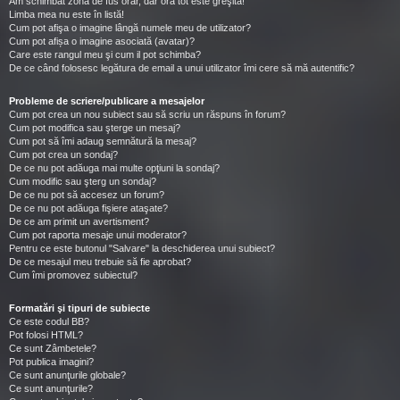
Am schimbat zona de fus orar, dar ora tot este greşită!
Limba mea nu este în listă!
Cum pot afişa o imagine lângă numele meu de utilizator?
Cum pot afișa o imagine asociată (avatar)?
Care este rangul meu şi cum il pot schimba?
De ce când folosesc legătura de email a unui utilizator îmi cere să mă autentific?
Probleme de scriere/publicare a mesajelor
Cum pot crea un nou subiect sau să scriu un răspuns în forum?
Cum pot modifica sau şterge un mesaj?
Cum pot să îmi adaug semnătură la mesaj?
Cum pot crea un sondaj?
De ce nu pot adăuga mai multe opţiuni la sondaj?
Cum modific sau şterg un sondaj?
De ce nu pot să accesez un forum?
De ce nu pot adăuga fişiere ataşate?
De ce am primit un avertisment?
Cum pot raporta mesaje unui moderator?
Pentru ce este butonul "Salvare" la deschiderea unui subiect?
De ce mesajul meu trebuie să fie aprobat?
Cum îmi promovez subiectul?
Formatări şi tipuri de subiecte
Ce este codul BB?
Pot folosi HTML?
Ce sunt Zâmbetele?
Pot publica imagini?
Ce sunt anunţurile globale?
Ce sunt anunţurile?