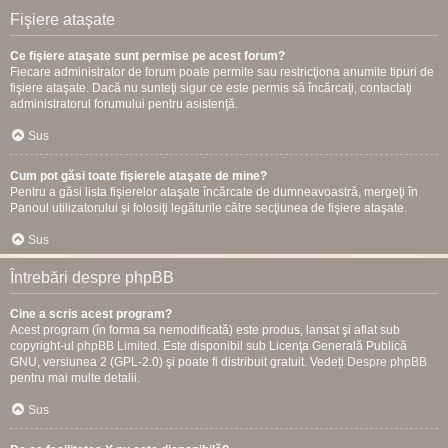
Fişiere ataşate
Ce fişiere ataşate sunt permise pe acest forum?
Fiecare administrator de forum poate permite sau restricţiona anumite tipuri de
fişiere ataşate. Dacă nu sunteţi sigur ce este permis sâ încărcaţi, contactaţi
administratorul forumului pentru asistenţă.
Sus
Cum pot găsi toate fişierele ataşate de mine?
Pentru a găsi lista fişierelor ataşate încărcate de dumneavoastră, mergeţi în
Panoul utilizatorului şi folosiţi legăturile către secţiunea de fişiere ataşate.
Sus
Întrebări despre phpBB
Cine a scris acest program?
Acest program (în forma sa nemodificată) este produs, lansat şi aflat sub
copyright-ul
phpBB Limited
. Este disponibil sub Licenţa Generală Publică
GNU, versiunea 2 (GPL-2.0) şi poate fi distribuit gratuit. Vedeți
Despre phpBB
pentru mai multe detalii.
Sus