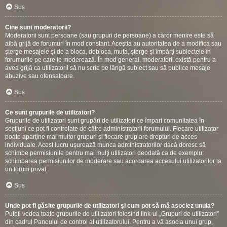
Sus
Cine sunt moderatorii?
Moderatorii sunt persoane (sau grupuri de persoane) a căror menire este să
aibă grijă de forumuri în mod constant. Aceştia au autoritatea de a modifica sau
şterge mesajele şi de a bloca, debloca, muta, şterge şi împărţi subiectele în
forumurile pe care le moderează. În mod general, moderatorii există pentru a
avea grijă ca utilizatorii să nu scrie pe lângă subiect sau să publice mesaje
abuzive sau ofensatoare.
Sus
Ce sunt grupurile de utilizatori?
Grupurile de utilizatori sunt grupări de utilizatori ce împart comunitatea în
secţiuni ce pot fi controlate de către administratorii forumului. Fiecare utilizator
poate aparţine mai multor grupuri şi fiecare grup are drepturi de acces
individuale. Acest lucru uşurează munca administratorilor dacă doresc să
schimbe permisiunile pentru mai mulţi utilizatori deodată ca de exemplu:
schimbarea permisiunilor de moderare sau acordarea accesului utilizatorilor la
un forum privat.
Sus
Unde pot fi găsite grupurile de utilizatori şi cum pot să mă asociez unuia?
Puteţi vedea toate grupurile de utilizatori folosind link-ul „Grupuri de utilizatori”
din cadrul Panoului de control al utilizatorului. Pentru a vă asocia unui grup,