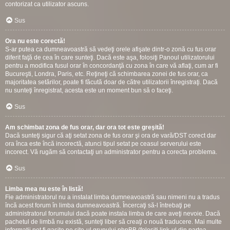
contorizat ca utilizator ascuns.
Sus
Ora nu este corectă!
S-ar putea ca dumneavoastră să vedeţi orele afişate dintr-o zonă cu fus orar
diferit faţă de cea în care sunteţi. Dacă este aşa, folosiţi Panoul utilizatorului
pentru a modifica fusul orar în concordanţă cu zona în care vă aflaţi, cum ar fi
Bucureşti, Londra, Paris, etc. Reţineţi că schimbarea zonei de fus orar, ca
majoritatea setărilor, poate fi făcută doar de către utilizatorii înregistraţi. Dacă
nu sunteţi înregistrat, acesta este un moment bun să o faceţi.
Sus
Am schimbat zona de fus orar, dar ora tot este greşită!
Dacă sunteţi sigur că aţi setat zona de fus orar şi ora de vară/DST corect dar
ora înca este încă incorectă, atunci tipul setat pe ceasul serverului este
incorect. Vă rugăm să contactaţi un administrator pentru a corecta problema.
Sus
Limba mea nu este în listă!
Fie administratorul nu a instalat limba dumneavoastră sau nimeni nu a tradus
încă acest forum în limba dumneavoastră. Încercaţi să-l întrebaţi pe
administratorul forumului dacă poate instala limba de care aveţi nevoie. Dacă
pachetul de limbă nu există, sunteţi liber să creaţi o nouă traducere. Mai multe