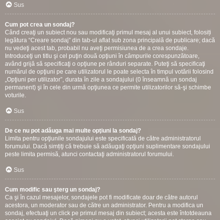
Sus
Cum pot crea un sondaj?
Când creaţi un subiect nou sau modificaţi primul mesaj al unui subiect, folosiți
legătura “Creare sondaj” din tab-ul aflat sub zona principală de publicare; dacă
nu vedeţi acest tab, probabil nu aveţi permisiunea de a crea sondaje.
Introduceţi un titlu şi cel puţin două opţiuni în câmpurile corespunzătoare,
având grijă să specificaţi o opţiune pe rânduri separate. Puteţi să specificaţi
numărul de opţiuni pe care utilizatorul le poate selecta în timpul votării folosind
„Opţiuni per utilizator”, durata în zile a sondajului (0 înseamnă un sondaj
permanent) şi în cele din urmă opţiunea ce permite utilizatorilor să-şi schimbe
voturile.
Sus
De ce nu pot adăuga mai multe opţiuni la sondaj?
Limita pentru opţiunile sondajului este specificată de către administratorul
forumului. Dacă simțiţi că trebuie să adăugaţi opţiuni suplimentare sondajului
peste limita permisă, atunci contactaţi administratorul forumului.
Sus
Cum modific sau şterg un sondaj?
Ca şi în cazul mesajelor, sondajele pot fi modificate doar de către autorul
acestora, un moderator sau de către un administrator. Pentru a modifica un
sondaj, efectuaţi un click pe primul mesaj din subiect; acesta este întotdeauna