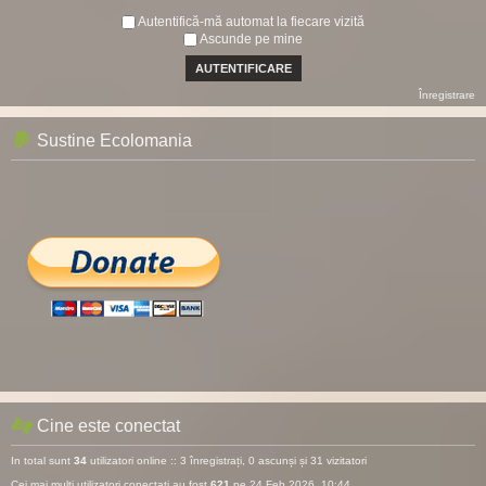
Autentifică-mă automat la fiecare vizită
Ascunde pe mine
Înregistrare
Sustine Ecolomania
Cine este conectat
In total sunt
34
utilizatori online :: 3 înregistrați, 0 ascunși și 31 vizitatori
Cei mai mulţi utilizatori conectaţi au fost
621
pe 24 Feb 2026, 10:44