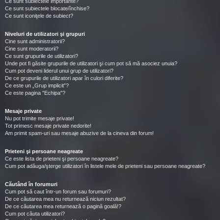
Ce sunt subiectele importante?
Ce sunt subiectele blocate/închise?
Ce sunt iconiţele de subiect?
Niveluri de utilizatori şi grupuri
Cine sunt administratorii?
Cine sunt moderatorii?
Ce sunt grupurile de utilizatori?
Unde pot fi găsite grupurile de utilizatori şi cum pot să mă asociez unuia?
Cum pot deveni liderul unui grup de utilizatori?
De ce grupurile de utilizatori apar în culori diferite?
Ce este un „Grup implicit”?
Ce este pagina "Echipa"?
Mesaje private
Nu pot trimite mesaje private!
Tot primesc mesaje private nedorite!
Am primit spam-uri sau mesaje abuzive de la cineva din forum!
Prieteni şi persoane neagreate
Ce este lista de prieteni şi persoane neagreate?
Cum pot adăuga/şterge utilizatori în listele mele de prieteni sau persoane neagreate?
Căutând în forumuri
Cum pot să caut într-un forum sau forumuri?
De ce căutarea mea nu returnează niciun rezultat?
De ce căutarea mea returnează o pagină goală!?
Cum pot căuta utilizatori?