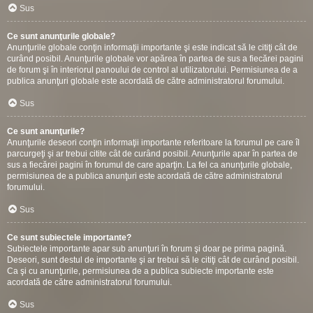
Sus
Ce sunt anunţurile globale?
Anunţurile globale conţin informaţii importante şi este indicat să le citiţi cât de
curând posibil. Anunţurile globale vor apărea în partea de sus a fiecărei pagini
de forum şi în interiorul panoului de control al utilizatorului. Permisiunea de a
publica anunţuri globale este acordată de către administratorul forumului.
Sus
Ce sunt anunţurile?
Anunţurile deseori conţin informaţii importante referitoare la forumul pe care îl
parcurgeţi şi ar trebui citite cât de curând posibil. Anunţurile apar în partea de
sus a fiecărei pagini în forumul de care aparţin. La fel ca anunţurile globale,
permisiunea de a publica anunţuri este acordată de către administratorul
forumului.
Sus
Ce sunt subiectele importante?
Subiectele importante apar sub anunţuri în forum şi doar pe prima pagină.
Deseori, sunt destul de importante şi ar trebui să le citiţi cât de curând posibil.
Ca şi cu anunţurile, permisiunea de a publica subiecte importante este
acordată de către administratorul forumului.
Sus