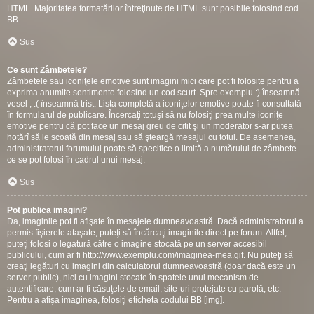
HTML. Majoritatea formatărilor întreţinute de HTML sunt posibile folosind cod
BB.
Sus
Ce sunt Zâmbetele?
Zâmbetele sau iconiţele emotive sunt imagini mici care pot fi folosite pentru a
exprima anumite sentimente folosind un cod scurt. Spre exemplu :) înseamnă
vesel , :( înseamnă trist. Lista completă a iconiţelor emotive poate fi consultată
în formularul de publicare. Încercaţi totuşi să nu folosiţi prea multe iconiţe
emotive pentru că pot face un mesaj greu de citit şi un moderator s-ar putea
hotărî să le scoată din mesaj sau să şteargă mesajul cu totul. De asemenea,
administratorul forumului poate să specifice o limită a numărului de zâmbete
ce se pot folosi în cadrul unui mesaj.
Sus
Pot publica imagini?
Da, imaginile pot fi afişate în mesajele dumneavoastră. Dacă administratorul a
permis fişierele ataşate, puteţi să încărcaţi imaginile direct pe forum. Altfel,
puteţi folosi o legatură către o imagine stocată pe un server accesibil
publicului, cum ar fi http://www.exemplu.com/imaginea-mea.gif. Nu puteţi să
creaţi legături cu imagini din calculatorul dumneavoastră (doar dacă este un
server public), nici cu imagini stocate în spatele unui mecanism de
autentificare, cum ar fi căsuţele de email, site-uri protejate cu parolă, etc.
Pentru a afişa imaginea, folosiţi eticheta codului BB [img].