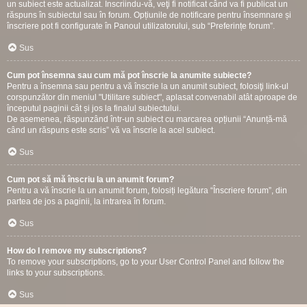
un subiect este actualizat. Înscriindu-vă, veţi fi notificat când va fi publicat un
răspuns în subiectul sau în forum. Opțiunile de notificare pentru însemnare și
înscriere pot fi configurate în Panoul utilizatorului, sub “Preferințe forum”.
Sus
Cum pot însemna sau cum mă pot înscrie la anumite subiecte?
Pentru a însemna sau pentru a vă înscrie la un anumit subiect, folosiţi link-ul
corspunzător din meniul "Utilitare subiect", aplasat convenabil atât aproape de
începutul paginii cât și jos la finalul subiectului.
De asemenea, răspunzând într-un subiect cu marcarea opțiunii “Anunță-mă
când un răspuns este scris” vă va înscrie la acel subiect.
Sus
Cum pot să mă înscriu la un anumit forum?
Pentru a vă înscrie la un anumit forum, folosiți legătura “Înscriere forum”, din
partea de jos a paginii, la intrarea în forum.
Sus
How do I remove my subscriptions?
To remove your subscriptions, go to your User Control Panel and follow the
links to your subscriptions.
Sus