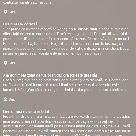
contorizat ca utilizator ascuns.
Sus
Ora nu este corectă!
S-ar putea ca dumneavoastră să vedeţi orele afişate dintr-o zonă cu fus orar
diferit faţă de cea în care sunteţi. Dacă este aşa, folosiţi Panoul utilizatorului
pentru a modifica fusul orar în concordanţă cu zona în care vă aflaţi, cum ar fi
Bucureşti, Londra, Paris, etc. Reţineţi că schimbarea zonei de fus orar, ca
majoritatea setărilor, poate fi făcută doar de către utilizatorii înregistraţi. Dacă
nu sunteţi înregistrat, acesta este un moment bun să o faceţi.
Sus
Am schimbat zona de fus orar, dar ora tot este greşită!
Dacă sunteţi sigur că aţi setat zona de fus orar şi ora de vară/DST corect dar
ora înca este încă incorectă, atunci tipul setat pe ceasul serverului este
incorect. Vă rugăm să contactaţi un administrator pentru a corecta problema.
Sus
Limba mea nu este în listă!
Fie administratorul nu a instalat limba dumneavoastră sau nimeni nu a tradus
încă acest forum în limba dumneavoastră. Încercaţi să-l întrebaţi pe
administratorul forumului dacă poate instala limba de care aveţi nevoie. Dacă
pachetul de limbă nu există, sunteţi liber să creaţi o nouă traducere. Mai multe