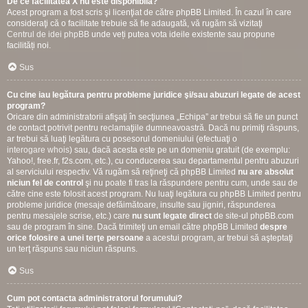
De ce facilitatea X nu este disponibilă?
Acest program a fost scris şi licenţiat de către phpBB Limited. În cazul în care
consideraţi că o facilitate trebuie să fie adaugată, vă rugăm să vizitaţi
Centrul de idei phpBB
unde veți putea vota ideile existente sau propune
facilități noi.
Sus
Cu cine iau legătura pentru probleme juridice şi/sau abuzuri legate de acest
program?
Oricare din administratorii afişaţi în secţiunea „Echipa” ar trebui să fie un punct
de contact potrivit pentru reclamaţiile dumneavoastră. Dacă nu primiţi răspuns,
ar trebui să luaţi legătura cu posesorul domeniului (efectuaţi o
interogare whois
) sau, dacă acesta este pe un domeniu gratuit (de exemplu:
Yahoo!, free.fr, f2s.com, etc.), cu conducerea sau departamentul pentru abuzuri
al serviciului respectiv. Vă rugăm să reţineţi că phpBB Limited
nu are absolut
niciun fel de control
şi nu poate fi tras la răspundere pentru cum, unde sau de
către cine este folosit acest program. Nu luaţi legătura cu phpBB Limited pentru
probleme juridice (mesaje defăimătoare, insulte sau jigniri, răspunderea
pentru mesajele scrise, etc.) care
nu sunt legate direct
de site-ul phpBB.com
sau de program în sine. Dacă trimiteţi un email către phpBB Limited
despre
orice folosire a unei terţe persoane
a acestui program, ar trebui să aşteptaţi
un terţ răspuns sau niciun răspuns.
Sus
Cum pot contacta administratorul forumului?