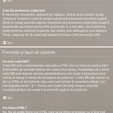
Sus
Cum îmi promovez subiectul?
În momentul vizualizării, apăsând pe legătura „Ridică acest subiect” puteţi
"promova" subiectul curent în partea superioară a forumului pe prima pagină.
Dacă nu vedeţi această opţiune, înseamnă că promovarea subiectelor poate fi
dezactivată sau timpul permis între promovări nu a fost atins. De asemenea,
puteţi promova subiectul respectiv, mai simplu, prin adăugarea unui răspuns.
Totuşi, asiguraţi-vă că respectaţi regulile forumului când procedaţi astfel.
Sus
Formatări şi tipuri de subiecte
Ce este codul BB?
Codul BB este o implementare specială a HTML-ului ce oferă un control mărit
al formatării pe anumite obiecte din cadrul unui mesaj. Posibilitatea de a folosi
codul BB este dată de decizia administratorului dar poate fi dezactivat acest
cod de la mesaj la mesaj din formularul de publicare. Codul BB este similar ca
stil cu HTML-ul dar balizele (tag-urile) sunt închise în paranteze pătrate [ şi ]
mai degrabă decât < şi >. Pentru mai multe informaţii despre codul BB,
consultaţi ghidul care poate fi accesat din pagina de publicare.
Sus
Pot folosi HTML?
Nu. Nu se poate folosi cod HTML care să fie trimis la browser ca şi fiind cod