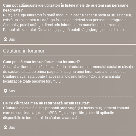
Cum pot adăuga/şterge utilizatori în listele mele de prieteni sau persoane
neagreate?
Puteţi adăuga utilizatori în două moduri. În cadrul fiecărui profil al utilizatorului,
există un link pentru a-l adăuga în lista de prieteni sau persoane neagreate.
Alternativ, puteţi adăuga direct prin introducerea numelor de utilizatori din
Panoul utilizatorului. Din aceeaşi pagină puteţi să şi ştergeţi nume din liste.
Sus
Căutând în forumuri
Cum pot să caut într-un forum sau forumuri?
Această acțiune poate fi efectuată prin introducerea termenului căutat în căsuţa
de căutare aflată pe prima pagină, în pagina unui forum sau a unui subiect.
Căutarea avansată poate fi accesată folosind link-ul “Căutare avansată”
localizat pe toate paginile forumului.
Sus
De ce căutarea mea nu returnează niciun rezultat?
Căutarea efectuată a fost probabil prea vagă şi a inclus mulţi termeni comuni
care nu sunt indexaţi de phpBB3. Fiţi mai specific şi folosiţi opţiunile
disponibile în formularul de căutare avansată.
Sus