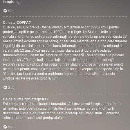
înregistraţi.
Sus
Ce este COPPA?
COPPA, sau Children’s Online Privacy Protection Act of 1998 (Actul pentru
protecţia copiilor pe internet din 1998) este o lege din Statele Unite care
solicită site-urilor ce pot colecta informaţii personale de la minorii sub vârsta 13
ani să obţină acordul scris al părinţilor sau altă metodă legală prin care tutorele
legal îşi dă acordul pentru colectarea informaţiilor personale de la minorul cu
vârsta sub 13 ani. Dacă nu sunteţi sigur dacă acest lucru este aplicabil
dumneavoastră - ca un utilizator ce se înregistrează - sau acestui site pe care
încercaţi să vă înregistraţi, contactaţi un consilier legal pentru asistenţă.
Reţineţi că echipa phpBB nu poate furniza sfaturi juridice şi nu este un punct
de contact pentru implicaţii legale de orice fel cu excepţia celor specificate în
"Cu cine iau legatura pentru probleme legate de abuzuri si/sau aspecte
juridice legate de acest program?".
Sus
De ce nu mă pot înregistra?
Este posibil ca administratorul forumului să fi dezactivat înregistrarea de noi
utilizatori. Este posibil ca administratorul să fi interzis adresa IP ori să fi
dezactivat numele de utilizator pe care încercaţi să-l înregistraţi. Contactați
administratorul forumului pentru ajutor.
Sus