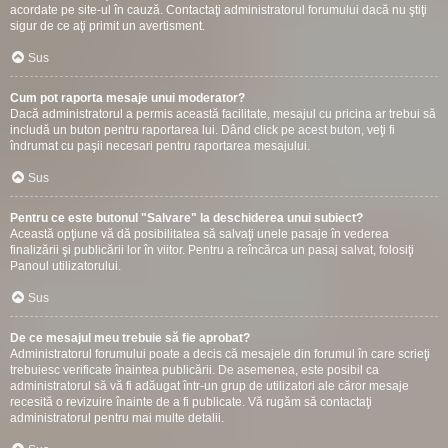
acordate pe site-ul în cauză. Contactaţi administratorul forumului dacă nu ştiţi
sigur de ce aţi primit un avertisment.
Sus
Cum pot raporta mesaje unui moderator?
Dacă administratorul a permis această facilitate, mesajul cu pricina ar trebui să
includă un buton pentru raportarea lui. Dând click pe acest buton, veţi fi
îndrumat cu paşii necesari pentru raportarea mesajului.
Sus
Pentru ce este butonul "Salvare" la deschiderea unui subiect?
Această opţiune vă dă posibilitatea să salvaţi unele pasaje în vederea
finalizării şi publicării lor în viitor. Pentru a reîncărca un pasaj salvat, folosiţi
Panoul utilizatorului.
Sus
De ce mesajul meu trebuie să fie aprobat?
Administratorul forumului poate a decis că mesajele din forumul în care scrieţi
trebuiesc verificate înaintea publicării. De asemenea, este posibil ca
administratorul să vă fi adăugat într-un grup de utilizatori ale căror mesaje
recesită o revizuire înainte de a fi publicate. Vă rugăm să contactaţi
administratorul pentru mai multe detalii.