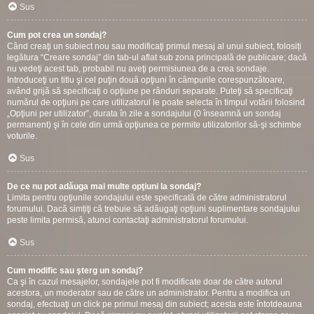
Sus
Cum pot crea un sondaj?
Când creaţi un subiect nou sau modificaţi primul mesaj al unui subiect, folosiți
legătura “Creare sondaj” din tab-ul aflat sub zona principală de publicare; dacă
nu vedeţi acest tab, probabil nu aveţi permisiunea de a crea sondaje.
Introduceţi un titlu şi cel puţin două opţiuni în câmpurile corespunzătoare,
având grijă să specificaţi o opţiune pe rânduri separate. Puteţi să specificaţi
numărul de opţiuni pe care utilizatorul le poate selecta în timpul votării folosind
„Opţiuni per utilizator”, durata în zile a sondajului (0 înseamnă un sondaj
permanent) şi în cele din urmă opţiunea ce permite utilizatorilor să-şi schimbe
voturile.
Sus
De ce nu pot adăuga mai multe opţiuni la sondaj?
Limita pentru opţiunile sondajului este specificată de către administratorul
forumului. Dacă simțiţi că trebuie să adăugaţi opţiuni suplimentare sondajului
peste limita permisă, atunci contactaţi administratorul forumului.
Sus
Cum modific sau şterg un sondaj?
Ca şi în cazul mesajelor, sondajele pot fi modificate doar de către autorul
acestora, un moderator sau de către un administrator. Pentru a modifica un
sondaj, efectuaţi un click pe primul mesaj din subiect; acesta este întotdeauna