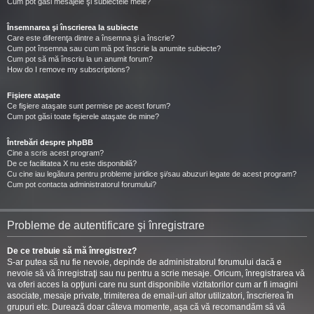
Cum pot găsi mesajele şi subiectele mele?
Însemnarea şi înscrierea la subiecte
Care este diferenţa dintre a însemna şi a înscrie?
Cum pot însemna sau cum mă pot înscrie la anumite subiecte?
Cum pot să mă înscriu la un anumit forum?
How do I remove my subscriptions?
Fişiere ataşate
Ce fişiere ataşate sunt permise pe acest forum?
Cum pot găsi toate fişierele ataşate de mine?
Întrebări despre phpBB
Cine a scris acest program?
De ce facilitatea X nu este disponibilă?
Cu cine iau legătura pentru probleme juridice şi/sau abuzuri legate de acest program?
Cum pot contacta administratorul forumului?
Probleme de autentificare şi înregistrare
De ce trebuie să mă înregistrez?
S-ar putea să nu fie nevoie, depinde de administratorul forumului dacă e
nevoie să vă înregistraţi sau nu pentru a scrie mesaje. Oricum, înregistrarea vă
va oferi acces la opţiuni care nu sunt disponibile vizitatorilor cum ar fi imagini
asociate, mesaje private, trimiterea de email-uri altor utilizatori, înscrierea în
grupuri etc. Durează doar câteva momente, aşa că vă recomandăm să vă