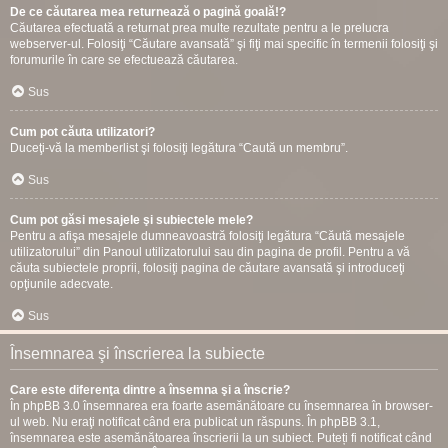
De ce căutarea mea returnează o pagină goală!?
Căutarea efectuată a returnat prea multe rezultate pentru a le prelucra
webserver-ul. Folosiţi “Căutare avansată” şi fiţi mai specific în termenii folosiţi şi
forumurile în care se efectuează căutarea.
Sus
Cum pot căuta utilizatori?
Duceţi-vă la memberlist şi folosiţi legătura “Caută un membru”.
Sus
Cum pot găsi mesajele şi subiectele mele?
Pentru a afişa mesajele dumneavoastră folosiţi legătura “Căută mesajele
utilizatorului” din Panoul utilizatorului sau din pagina de profil. Pentru a vă
căuta subiectele proprii, folosiţi pagina de căutare avansată şi introduceţi
opţiunile adecvate.
Sus
Însemnarea şi înscrierea la subiecte
Care este diferenţa dintre a însemna şi a înscrie?
În phpBB 3.0 însemnarea era foarte asemănătoare cu însemnarea în browser-
ul web. Nu eraţi notificat când era publicat un răspuns. În phpBB 3.1,
însemnarea este asemănătoarea înscrierii la un subiect. Puteți fi notificat când