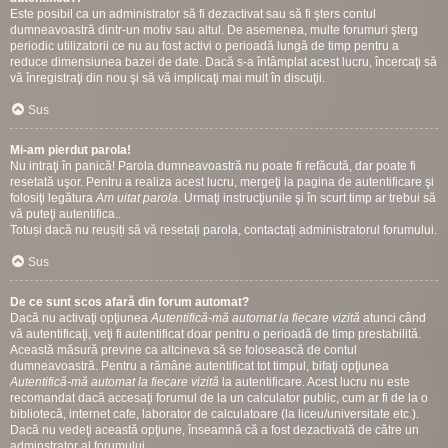
Este posibil ca un administrator să fi dezactivat sau să fi şters contul
dumneavoastră dintr-un motiv sau altul. De asemenea, multe forumuri şterg
periodic utilizatorii ce nu au fost activi o perioadă lungă de timp pentru a
reduce dimensiunea bazei de date. Dacă s-a întâmplat acest lucru, încercaţi să
vă înregistraţi din nou şi să vă implicaţi mai mult în discuţii.
Sus
Mi-am pierdut parola!
Nu intraţi în panică! Parola dumneavoastră nu poate fi refăcută, dar poate fi
resetată uşor. Pentru a realiza acest lucru, mergeţi la pagina de autentificare şi
folosiţi legătura
Am uitat parola
. Urmaţi instrucţiunile şi în scurt timp ar trebui să
vă puteţi autentifica..
Totuși dacă nu reușiți să vă resetați parola, contactați administratorul forumului.
Sus
De ce sunt scos afară din forum automat?
Dacă nu activaţi opţiunea
Autentifică-mă automat la fiecare vizită
atunci când
vă autentificaţi, veţi fi autentificat doar pentru o perioadă de timp prestabilită.
Această măsură previne ca altcineva să se folosească de contul
dumneavoastră. Pentru a rămâne autentificat tot timpul, bifaţi opţiunea
Autentifică-mă automat la fiecare vizită
la autentificare. Acest lucru nu este
recomandat dacă accesaţi forumul de la un calculator public, cum ar fi de la o
bibliotecă, internet cafe, laborator de calculatoare (la liceu/universitate etc.).
Dacă nu vedeţi această opţiune, înseamnă că a fost dezactivată de către un
adminstrator al forumului.