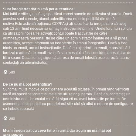
Sunt înregistrat dar nu mă pot autentifica!
Mai întâi verificaţi dacă aţi specificat corect numele de utilizator şi parola. Dacă
acestea sunt corecte, atunci autentificarea nu este posibilă din două
motive.Este activată opţiunea COPPA şi aţi specificat la înregistrare că aveţi
sub 13 ani, fiind necesar să urmaţi instrucţiunile primite. Unele forumuri solicită
ca utilizatorii noi să fie activaţi; contul poate fi activat fie de către
dumneavoastră personal, fie de către un administrator înainte de a vă putea
autentifica, aceste informații au fost oferite în timpul înregistrării. Dacă a fost
trimis un email, urmați instrucțiunile. Dacă nu ați primit un email, e posibil să fi
furnizat o adresă de email invalidă sau mesajul a fost considerat nesolicitat de
filtru spam. Daca sunteţi sigur că adresa de email folosită este corectă, atunci
contactaţi un administrator.
Sus
De ce nu mă pot autentifica?
Sunt mai multe motive ce pot genera această situație. În primul rând verificaţi
dacă aţi specificat corect numele de utilizator şi parola. Dacă da, contactaţi un
administrator al forumului ca să fiţi sigur că nu aveţi interdicţie pe forum. De
asemenea, este posibil ca proprietarul site-ului să aibă o eroare de configurare
ce trebuie reparată.
Sus
M-am înregistrat cu ceva timp în urmă dar acum nu mă mai pot
autentifica?!