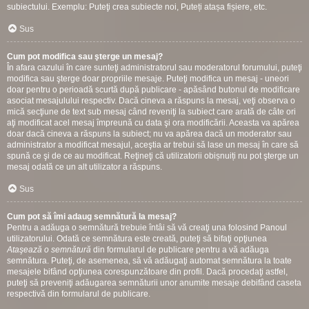
subiectului. Exemplu: Puteţi crea subiecte noi, Puteți atașa fișiere, etc.
Sus
Cum pot modifica sau şterge un mesaj?
În afara cazului în care sunteţi administratorul sau moderatorul forumului, puteţi
modifica sau şterge doar propriile mesaje. Puteţi modifica un mesaj - uneori
doar pentru o perioadă scurtă după publicare - apăsând butonul de modificare
asociat mesajulului respectiv. Dacă cineva a răspuns la mesaj, veţi observa o
mică secţiune de text sub mesaj când reveniţi la subiect care arată de câte ori
aţi modificat acel mesaj împreună cu data şi ora modificării. Aceasta va apărea
doar dacă cineva a răspuns la subiect; nu va apărea dacă un moderator sau
administrator a modificat mesajul, aceştia ar trebui să lase un mesaj în care să
spună ce şi de ce au modificat. Reţineţi că utilizatorii obișnuiți nu pot şterge un
mesaj odată ce un alt utilizator a răspuns.
Sus
Cum pot să îmi adaug semnătură la mesaj?
Pentru a adăuga o semnătură trebuie întâi să vă creaţi una folosind Panoul
utilizatorului. Odată ce semnătura este creată, puteţi să bifaţi opţiunea
Ataşează o semnătură
din formularul de publicare pentru a vă adăuga
semnătura. Puteţi, de asemenea, să vă adăugaţi automat semnătura la toate
mesajele bifând opţiunea corespunzătoare din profil. Dacă procedaţi astfel,
puteţi să preveniţi adăugarea semnăturii unor anumite mesaje debifând caseta
respectivă din formularul de publicare.