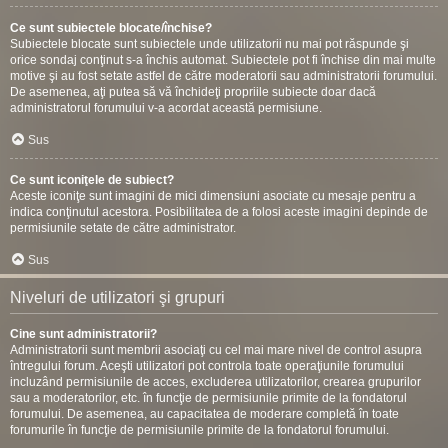
Ce sunt subiectele blocate/închise?
Subiectele blocate sunt subiectele unde utilizatorii nu mai pot răspunde şi
orice sondaj conţinut s-a închis automat. Subiectele pot fi închise din mai multe
motive şi au fost setate astfel de către moderatorii sau administratorii forumului.
De asemenea, aţi putea să vă închideţi propriile subiecte doar dacă
administratorul forumului v-a acordat această permisiune.
Sus
Ce sunt iconiţele de subiect?
Aceste iconiţe sunt imagini de mici dimensiuni asociate cu mesaje pentru a
indica conţinutul acestora. Posibilitatea de a folosi aceste imagini depinde de
permisiunile setate de către administrator.
Sus
Niveluri de utilizatori şi grupuri
Cine sunt administratorii?
Administratorii sunt membrii asociaţi cu cel mai mare nivel de control asupra
întregului forum. Aceşti utilizatori pot controla toate operaţiunile forumului
incluzând permisiunile de acces, excluderea utilizatorilor, crearea grupurilor
sau a moderatorilor, etc. în funcţie de permisiunile primite de la fondatorul
forumului. De asemenea, au capacitatea de moderare completă în toate
forumurile în funcţie de permisiunile primite de la fondatorul forumului.