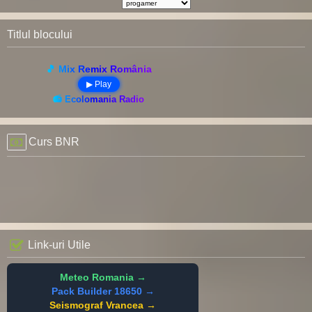
Titlul blocului
🎵 Mix Remix România
▶ Play
📻 Ecolomania Radio
Curs BNR
Link-uri Utile
Meteo Romania →
Pack Builder 18650 →
Seismograf Vrancea →