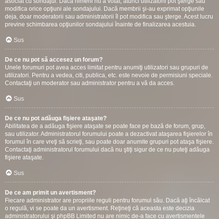
asociat cu sondajul. Dacă nimeni nu a votat, atunci utilizatorii pot şterge sau
modifica orice opţiuni ale sondajului. Dacă membrii şi-au exprimat opţiunile
deja, doar moderatorii sau administratorii îl pot modifica sau şterge. Acest lucru
previne schimbarea opţiunilor sondajului înainte de finalizarea acestuia.
Sus
De ce nu pot să accesez un forum?
Unele forumuri pot avea acces limitat pentru anumiţi utilizatori sau grupuri de
utilizatori. Pentru a vedea, citi, publica, etc. este nevoie de permisiuni speciale.
Contactaţi un moderator sau administrator pentru a vă da acces.
Sus
De ce nu pot adăuga fişiere ataşate?
Abilitatea de a adăuga fişiere ataşate se poate face pe bază de forum, grup,
sau utilizator. Administratorul forumului poate a dezactivat ataşarea fişierelor în
forumul în care vreţi să scrieţi, sau poate doar anumite grupuri pot ataşa fişiere.
Contactaţi administratorul forumului dacă nu ştiţi sigur de ce nu puteţi adăuga
fişiere ataşate.
Sus
De ce am primit un avertisment?
Fiecare administrator are propriile reguli pentru forumul său. Dacă aţi încălcat
o regulă, vi se poate da un avertisment. Reţineţi că aceasta este decizia
administratorului şi phpBB Limited nu are nimic de-a face cu avertismentele