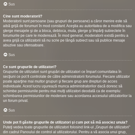
Sus
Cine sunt moderatorii?
Moderatorii sunt persoane (sau grupuri de persoane) a căror menire este să
aibă grijă de forumuri în mod constant. Aceştia au autoritatea de a modifica sau
şterge mesajele şi de a bloca, debloca, muta, şterge şi împărţi subiectele în
forumurile pe care le moderează. În mod general, moderatorii există pentru a
avea grijă ca utilizatorii să nu scrie pe lângă subiect sau să publice mesaje
abuzive sau ofensatoare.
Sus
Ce sunt grupurile de utilizatori?
Grupurile de utilizatori sunt grupări de utilizatori ce împart comunitatea în
secţiuni ce pot fi controlate de către administratorii forumului. Fiecare utilizator
poate aparţine mai multor grupuri şi fiecare grup are drepturi de acces
individuale. Acest lucru uşurează munca administratorilor dacă doresc să
schimbe permisiunile pentru mai mulţi utilizatori deodată ca de exemplu:
schimbarea permisiunilor de moderare sau acordarea accesului utilizatorilor la
un forum privat.
Sus
Unde pot fi găsite grupurile de utilizatori şi cum pot să mă asociez unuia?
Puteţi vedea toate grupurile de utilizatori folosind link-ul „Grupuri de utilizatori”
din cadrul Panoului de control al utilizatorului. Pentru a vă asocia unui grup,