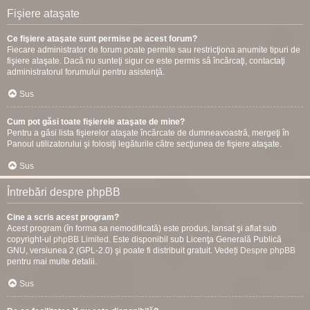
Fişiere ataşate
Ce fişiere ataşate sunt permise pe acest forum?
Fiecare administrator de forum poate permite sau restricţiona anumite tipuri de
fişiere ataşate. Dacă nu sunteţi sigur ce este permis sâ încărcaţi, contactaţi
administratorul forumului pentru asistenţă.
Sus
Cum pot găsi toate fişierele ataşate de mine?
Pentru a găsi lista fişierelor ataşate încărcate de dumneavoastră, mergeţi în
Panoul utilizatorului şi folosiţi legăturile către secţiunea de fişiere ataşate.
Sus
Întrebări despre phpBB
Cine a scris acest program?
Acest program (în forma sa nemodificată) este produs, lansat şi aflat sub
copyright-ul
phpBB Limited
. Este disponibil sub Licenţa Generală Publică
GNU, versiunea 2 (GPL-2.0) şi poate fi distribuit gratuit. Vedeți
Despre phpBB
pentru mai multe detalii.
Sus