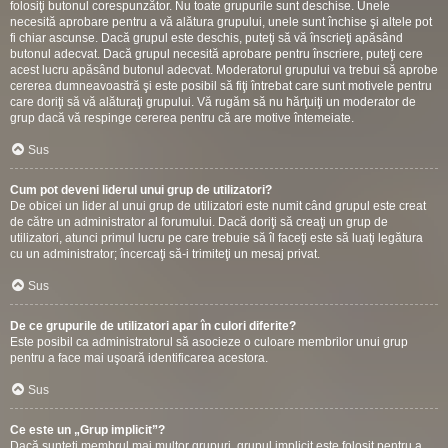
folosiţi butonul corespunzător. Nu toate grupurile sunt deschise. Unele
necesită aprobare pentru a vă alătura grupului, unele sunt închise şi altele pot
fi chiar ascunse. Dacă grupul este deschis, puteţi să vă înscrieţi apăsând
butonul adecvat. Dacă grupul necesită aprobare pentru înscriere, puteţi cere
acest lucru apăsând butonul adecvat. Moderatorul grupului va trebui să aprobe
cererea dumneavoastră şi este posibil să fiţi întrebat care sunt motivele pentru
care doriţi să vă alăturaţi grupului. Vă rugăm să nu hărţuiţi un moderator de
grup dacă vă respinge cererea pentru că are motive întemeiate.
Sus
Cum pot deveni liderul unui grup de utilizatori?
De obicei un lider al unui grup de utilizatori este numit când grupul este creat
de către un administrator al forumului. Dacă doriţi să creaţi un grup de
utilizatori, atunci primul lucru pe care trebuie să îl faceţi este să luaţi legătura
cu un administrator; încercaţi să-i trimiteţi un mesaj privat.
Sus
De ce grupurile de utilizatori apar în culori diferite?
Este posibil ca administratorul să asocieze o culoare membrilor unui grup
pentru a face mai uşoară identificarea acestora.
Sus
Ce este un „Grup implicit”?
Dacă sunteţi membrul mai multor grupuri, grupul implicit este folosit pentru a