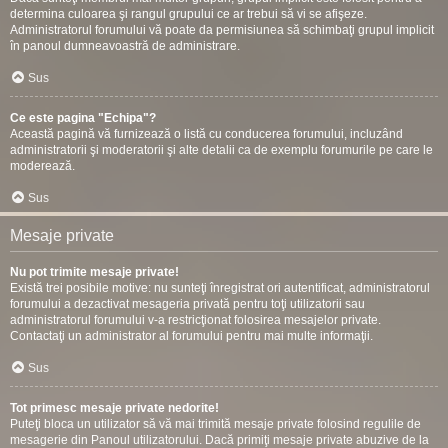
determina culoarea şi rangul grupului ce ar trebui să vi se afişeze.
Administratorul forumului vă poate da permisiunea să schimbaţi grupul implicit
în panoul dumneavoastră de administrare.
Sus
Ce este pagina "Echipa"?
Această pagină vă furnizează o listă cu conducerea forumului, incluzând
administratorii şi moderatorii şi alte detalii ca de exemplu forumurile pe care le
moderează.
Sus
Mesaje private
Nu pot trimite mesaje private!
Există trei posibile motive: nu sunteţi înregistrat ori autentificat, administratorul
forumului a dezactivat mesageria privată pentru toţi utilizatorii sau
administratorul forumului v-a restricţionat folosirea mesajelor private.
Contactaţi un administrator al forumului pentru mai multe informaţii.
Sus
Tot primesc mesaje private nedorite!
Puteţi bloca un utilizator să vă mai trimită mesaje private folosind regulile de
mesagerie din Panoul utilizatorului. Dacă primiţi mesaje private abuzive de la