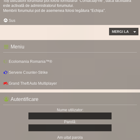
Toți utilizatorii forumului pot folosi formularul “Contactați-ne”, dacă facilitatea
este activată de administratorul forumului.
Membrii forumului pot de asemenea folosi legătura “Echipa”.
Sus
MERGI LA
Meniu
Ecolomania Romania™®
Servere Counter-Strike
Grand Theft Auto Multiplayer
Autentificare
Nume utilizator:
Parolă:
Am uitat parola