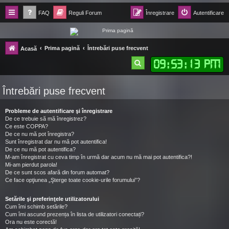
FAQ
Reguli Forum
Înregistrare
Autentificare
Forum Ecolomania™®
Prima pagină
Întrebări puse frecvent
Acasă
-= Idei pentru viitor =-
09
:
53
:
14 PM
C
ă
Întrebări puse frecvent
u
t
Probleme de autentificare şi înregistrare
a
De ce trebuie să mă înregistrez?
Ce este COPPA?
r
De ce nu mă pot înregistra?
Sunt înregistrat dar nu mă pot autentifica!
e
De ce nu mă pot autentifica?
M-am înregistrat cu ceva timp în urmă dar acum nu mă mai pot autentifica?!
Mi-am pierdut parola!
De ce sunt scos afară din forum automat?
Ce face opţiunea „Şterge toate cookie-urile forumului”?
Setările şi preferinţele utilizatorului
Cum îmi schimb setările?
Cum îmi ascund prezența în lista de utilizatori conectați?
Ora nu este corectă!