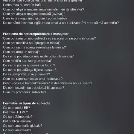
Am schimbat zona de fus orar, dar ora tot este greşită!
Limba mea nu este în listă!
Cum pot afişa o imagine lângă numele meu de utilizator?
Cum pot afișa o imagine asociată (avatar)?
Care este rangul meu şi cum il pot schimba?
De ce când folosesc legătura de email a unui utilizator îmi cere să mă autentific?
Probleme de scriere/publicare a mesajelor
Cum pot crea un nou subiect sau să scriu un răspuns în forum?
Cum pot modifica sau şterge un mesaj?
Cum pot să îmi adaug semnătură la mesaj?
Cum pot crea un sondaj?
De ce nu pot adăuga mai multe opţiuni la sondaj?
Cum modific sau şterg un sondaj?
De ce nu pot să accesez un forum?
De ce nu pot adăuga fişiere ataşate?
De ce am primit un avertisment?
Cum pot raporta mesaje unui moderator?
Pentru ce este butonul "Salvare" la deschiderea unui subiect?
De ce mesajul meu trebuie să fie aprobat?
Cum îmi promovez subiectul?
Formatări şi tipuri de subiecte
Ce este codul BB?
Pot folosi HTML?
Ce sunt Zâmbetele?
Pot publica imagini?
Ce sunt anunţurile globale?
Ce sunt anunţurile?