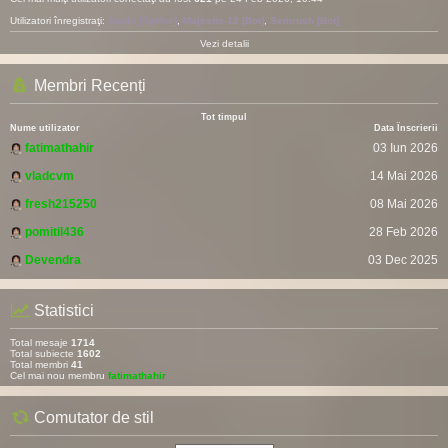
Utilizatori înregistraţi:
Baidu [Spider]
,
Majestic-12 [Bot]
,
Semrush [Bot]
Vezi detalii
Membri Recenți
Tot timpul
Nume utilizator
Data Înscrierii
fatimathahir
03 Iun 2026
vladcvm
14 Mai 2026
fresh215250
08 Mai 2026
pomitil436
28 Feb 2026
Devendra
03 Dec 2025
Statistici
Total mesaje
1714
Total subiecte
1602
Total membri
41
Cel mai nou membru
fatimathahir
Comutator de stil