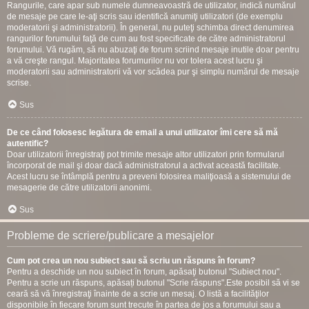
Rangurile, care apar sub numele dumneavoastră de utilizator, indică numărul
de mesaje pe care le-aţi scris sau identifică anumiţi utilizatori (de exemplu
moderatorii şi administratorii). În general, nu puteţi schimba direct denumirea
rangurilor forumului faţă de cum au fost specificate de către administratorul
forumului. Vă rugăm, să nu abuzaţi de forum scriind mesaje inutile doar pentru
a vă creşte rangul. Majoritatea forumurilor nu vor tolera acest lucru şi
moderatorii sau administratorii vă vor scădea pur şi simplu numărul de mesaje
scrise.
Sus
De ce când folosesc legătura de email a unui utilizator îmi cere să mă
autentific?
Doar utilizatorii înregistraţi pot trimite mesaje altor utilizatori prin formularul
încorporat de mail şi doar dacă administratorul a activat această facilitate.
Acest lucru se întâmplă pentru a preveni folosirea maliţioasă a sistemului de
mesagerie de către utilizatorii anonimi.
Sus
Probleme de scriere/publicare a mesajelor
Cum pot crea un nou subiect sau să scriu un răspuns în forum?
Pentru a deschide un nou subiect în forum, apăsaţi butonul "Subiect nou".
Pentru a scrie un răspuns, apăsați butonul "Scrie răspuns".Este posibil să vi se
ceară să vă înregistraţi înainte de a scrie un mesaj. O listă a facilităţilor
disponibile în fiecare forum sunt trecute în partea de jos a forumului sau a