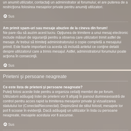
un anumit utilizator, contactaţi un administrator al forumului; el are puterea de a
restricţiona folosirea mesajelor private pentru anumiţi utilizatori.
Sus
Am primit spam-uri sau mesaje abuzive de la cineva din forum!
Ne pare rău să auzim acest lucru. Opţiunea de trimitere a unui mesaj electronic
include măsuri de siguranţă pentru a observa care utilizatori trimit astfel de
mesaje. Ar trebui să trimiteţi administratorului o copie completă a mesajului
primit. Este foarte important ca acesta să includă antetul ce conţine detalii
despre utilizatorul care a trimis mesajul. Astfel, administratorul forumului poate
acţiona în consecinţă.
Sus
Prieteni şi persoane neagreate
Ce este lista de prieteni şi persoane neagreate?
Puteţi folosi aceste liste pentru a organiza ceilalţi membri de pe forum.
Utilizatorii adăugaţi listei de prieteni vor fi afişaţi în panoul dumneavoastră de
control pentru acces rapid la trimiterea mesajelor private şi vizualizarea
statutului lor (Conectat/Neconectat). Depinzând de stilul folosit, mesajele lor
pot fi scoase în evidenţă. Dacă adăugaţi un utilizator în lista cu persoane
neagreate, mesajele acestuia vor fi ascunse.
Sus