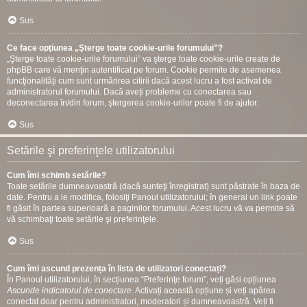
Sus
Ce face opţiunea „Şterge toate cookie-urile forumului”?
„Şterge toate cookie-urile forumului” va şterge toate cookie-urile create de
phpBB care vă menţin autentificat pe forum. Cookie permite de asemenea
funcţionalităţi cum sunt urmărirea citirii dacă acest lucru a fost activat de
administratorul forumului. Dacă aveţi probleme cu conectarea sau
deconectarea în/din forum, ştergerea cookie-urilor poate fi de ajutor.
Sus
Setările şi preferinţele utilizatorului
Cum îmi schimb setările?
Toate setările dumneavoastră (dacă sunteţi înregistrat) sunt păstrate în baza de
date. Pentru a le modifica, folosiţi Panoul utilizatorului; în general un link poate
fi găsit în partea superioară a paginilor forumului. Acest lucru vă va permite să
vă schimbaţi toate setările şi preferinţele.
Sus
Cum îmi ascund prezența în lista de utilizatori conectați?
În Panoul utilizatorului, în secțiunea “Preferinţe forum”, veți găsi opțiunea
Ascunde indicatorul de conectare
. Activați această opțiune și veți apărea
conectat doar pentru administratori, moderatori și dumneavoastră. Veți fi