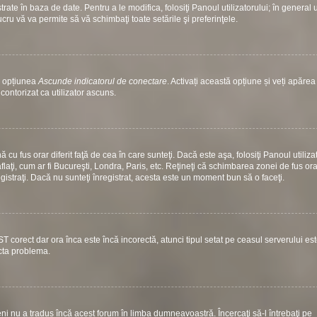
ate în baza de date. Pentru a le modifica, folosiţi Panoul utilizatorului; în general 
ucru vă va permite să vă schimbaţi toate setările şi preferinţele.
si opțiunea
Ascunde indicatorul de conectare
. Activați această opțiune și veți apăre
contorizat ca utilizator ascuns.
u fus orar diferit faţă de cea în care sunteţi. Dacă este aşa, folosiţi Panoul utiliza
laţi, cum ar fi Bucureşti, Londra, Paris, etc. Reţineţi că schimbarea zonei de fus ora
nregistraţi. Dacă nu sunteţi înregistrat, acesta este un moment bun să o faceţi.
ST corect dar ora înca este încă incorectă, atunci tipul setat pe ceasul serverului es
ecta problema.
i nu a tradus încă acest forum în limba dumneavoastră. Încercaţi să-l întrebaţi pe