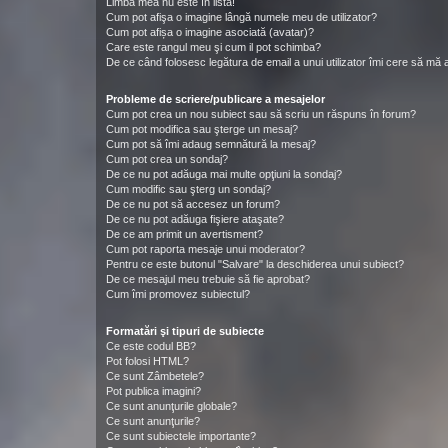
Limba mea nu este în listă!
Cum pot afişa o imagine lângă numele meu de utilizator?
Cum pot afișa o imagine asociată (avatar)?
Care este rangul meu şi cum il pot schimba?
De ce când folosesc legătura de email a unui utilizator îmi cere să mă a
Probleme de scriere/publicare a mesajelor
Cum pot crea un nou subiect sau să scriu un răspuns în forum?
Cum pot modifica sau şterge un mesaj?
Cum pot să îmi adaug semnătură la mesaj?
Cum pot crea un sondaj?
De ce nu pot adăuga mai multe opţiuni la sondaj?
Cum modific sau şterg un sondaj?
De ce nu pot să accesez un forum?
De ce nu pot adăuga fişiere ataşate?
De ce am primit un avertisment?
Cum pot raporta mesaje unui moderator?
Pentru ce este butonul "Salvare" la deschiderea unui subiect?
De ce mesajul meu trebuie să fie aprobat?
Cum îmi promovez subiectul?
Formatări şi tipuri de subiecte
Ce este codul BB?
Pot folosi HTML?
Ce sunt Zâmbetele?
Pot publica imagini?
Ce sunt anunţurile globale?
Ce sunt anunţurile?
Ce sunt subiectele importante?