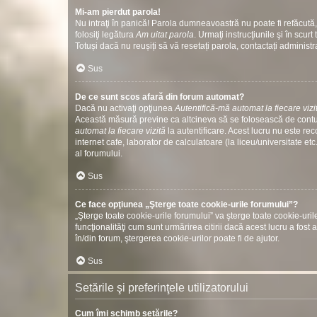
Mi-am pierdut parola!
Nu intraţi în panică! Parola dumneavoastră nu poate fi refăcută, 
folosiţi legătura
Am uitat parola
. Urmaţi instrucţiunile şi în scurt 
Totuși dacă nu reușiți să vă resetați parola, contactați administr
Sus
De ce sunt scos afară din forum automat?
Dacă nu activaţi opţiunea
Autentifică-mă automat la fiecare vizi
Această măsură previne ca altcineva să se folosească de contul
automat la fiecare vizită
la autentificare. Acest lucru nu este re
internet cafe, laborator de calculatoare (la liceu/universitate 
al forumului.
Sus
Ce face opţiunea „Şterge toate cookie-urile forumului”?
„Şterge toate cookie-urile forumului” va şterge toate cookie-u
funcţionalităţi cum sunt urmărirea citirii dacă acest lucru a fo
în/din forum, ştergerea cookie-urilor poate fi de ajutor.
Sus
Setările şi preferinţele utilizatorului
Cum îmi schimb setările?