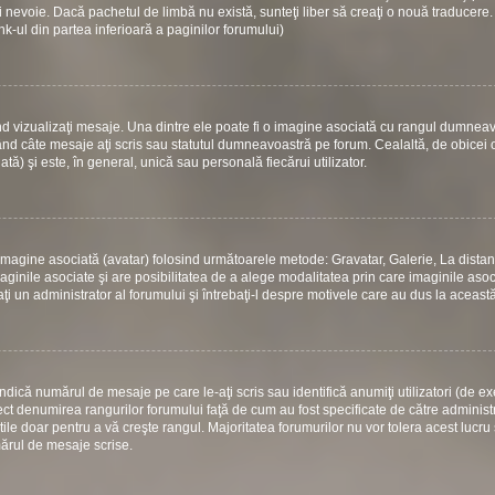
 nevoie. Dacă pachetul de limbă nu există, sunteţi liber să creaţi o nouă traducere.
link-ul din partea inferioară a paginilor forumului)
d vizualizaţi mesaje. Una dintre ele poate fi o imagine asociată cu rangul dumneav
ând câte mesaje aţi scris sau statutul dumneavoastră pe forum. Cealaltă, de obicei
) şi este, în general, unică sau personală fiecărui utilizator.
 o imagine asociată (avatar) folosind următoarele metode: Gravatar, Galerie, La dista
ginile asociate şi are posibilitatea de a alege modalitatea prin care imaginile asoci
aţi un administrator al forumului şi întrebaţi-l despre motivele care au dus la aceast
dică numărul de mesaje pe care le-aţi scris sau identifică anumiţi utilizatori (de e
rect denumirea rangurilor forumului faţă de cum au fost specificate de către administ
le doar pentru a vă creşte rangul. Majoritatea forumurilor nu vor tolera acest lucru 
mărul de mesaje scrise.