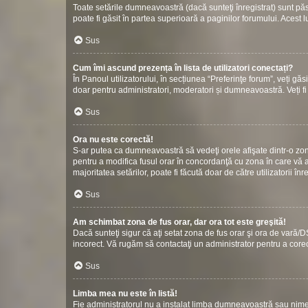
Toate setările dumneavoastră (dacă sunteţi înregistrat) sunt păstr
poate fi găsit în partea superioară a paginilor forumului. Acest l
Sus
Cum îmi ascund prezența în lista de utilizatori conectați?
În Panoul utilizatorului, în secțiunea “Preferinţe forum”, veți gă
doar pentru administratori, moderatori și dumneavoastră. Veți fi 
Sus
Ora nu este corectă!
S-ar putea ca dumneavoastră să vedeţi orele afişate dintr-o zonă c
pentru a modifica fusul orar în concordanţă cu zona în care vă af
majoritatea setărilor, poate fi făcută doar de către utilizatorii î
Sus
Am schimbat zona de fus orar, dar ora tot este greşită!
Dacă sunteţi sigur că aţi setat zona de fus orar şi ora de vară/D
incorect. Vă rugăm să contactaţi un administrator pentru a cor
Sus
Limba mea nu este în listă!
Fie administratorul nu a instalat limba dumneavoastră sau nimen