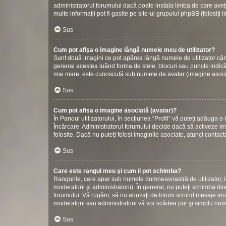
administratorul forumului dacă poate instala limba de care aveţi
multe informaţii pot fi gasite pe site-ul grupului phpBB (folosiţi 
Sus
Cum pot afişa o imagine lângă numele meu de utilizator?
Sunt două imagini ce pot apărea lângă numele de utilizator cân
general acestea luând forma de stele, blocuri sau puncte indic
mai mare, este cunoscută sub numele de avatar (imagine asociată
Sus
Cum pot afișa o imagine asociată (avatar)?
În Panoul utilizatorului, în secțiunea “Profil” vă puteți adăuga
Încărcare. Administratorul forumului decide dacă să activeze ima
folosite. Dacă nu puteţi folosi imaginile asociate, atunci contact
Sus
Care este rangul meu şi cum il pot schimba?
Rangurile, care apar sub numele dumneavoastră de utilizator, in
moderatorii şi administratorii). În general, nu puteţi schimba di
forumului. Vă rugăm, să nu abuzaţi de forum scriind mesaje inuti
moderatorii sau administratorii vă vor scădea pur şi simplu nu
Sus