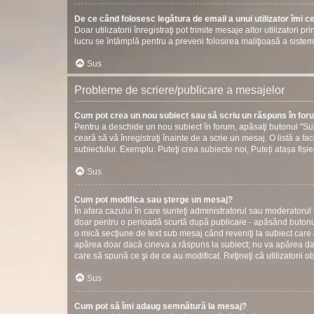
De ce când folosesc legătura de email a unui utilizator îmi c
Doar utilizatorii înregistraţi pot trimite mesaje altor utilizatori 
lucru se întâmplă pentru a preveni folosirea maliţioasă a sistem
Sus
Probleme de scriere/publicare a mesajelor
Cum pot crea un nou subiect sau să scriu un răspuns în fo
Pentru a deschide un nou subiect în forum, apăsaţi butonul "Sub
ceară să vă înregistraţi înainte de a scrie un mesaj. O listă a fac
subiectului. Exemplu: Puteţi crea subiecte noi, Puteți atașa fișier
Sus
Cum pot modifica sau şterge un mesaj?
În afara cazului în care sunteţi administratorul sau moderatorul
doar pentru o perioadă scurtă după publicare - apăsând butonul
o mică secţiune de text sub mesaj când reveniţi la subiect care 
apărea doar dacă cineva a răspuns la subiect; nu va apărea dac
care să spună ce şi de ce au modificat. Reţineţi că utilizatorii o
Sus
Cum pot să îmi adaug semnătură la mesaj?