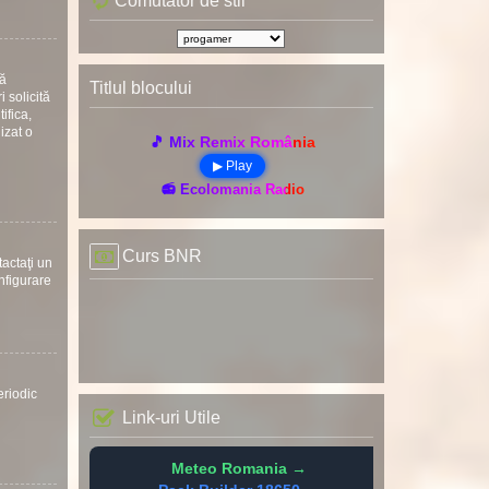
Comutator de stil
uă
Titlul blocului
 solicită
ifica,
nizat o
🎵 Mix Remix România
▶ Play
📻 Ecolomania Radio
Curs BNR
tactaţi un
onfigurare
eriodic
Link-uri Utile
Meteo Romania →