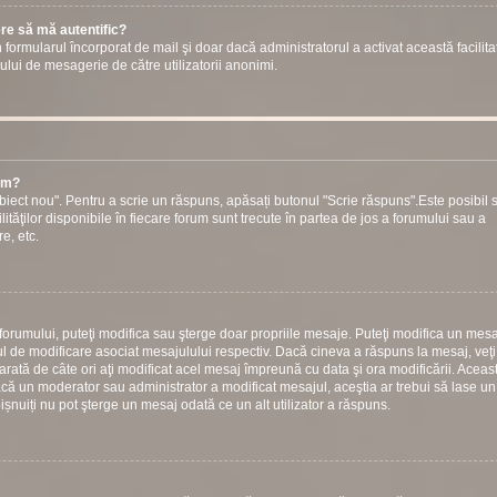
ere să mă autentific?
prin formularul încorporat de mail şi doar dacă administratorul a activat această facilita
ului de mesagerie de către utilizatorii anonimi.
rum?
iect nou". Pentru a scrie un răspuns, apăsați butonul "Scrie răspuns".Este posibil s
ilităţilor disponibile în fiecare forum sunt trecute în partea de jos a forumului sau a
e, etc.
 forumului, puteţi modifica sau şterge doar propriile mesaje. Puteţi modifica un mesa
 de modificare asociat mesajulului respectiv. Dacă cineva a răspuns la mesaj, veţ
arată de câte ori aţi modificat acel mesaj împreună cu data şi ora modificării. Aceas
ă un moderator sau administrator a modificat mesajul, aceştia ar trebui să lase un
bișnuiți nu pot şterge un mesaj odată ce un alt utilizator a răspuns.