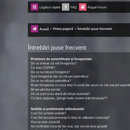
Legături rapide
FAQ
Reguli Forum
Forum Ecolomania™®
-= Idei pentru viitor =-
Prima pagină
Întrebări puse frecvent
Acasă
Întrebări puse frecvent
Probleme de autentificare şi înregistrare
De ce trebuie să mă înregistrez?
Ce este COPPA?
De ce nu mă pot înregistra?
Sunt înregistrat dar nu mă pot autentifica!
De ce nu mă pot autentifica?
M-am înregistrat cu ceva timp în urmă dar acum nu mă mai pot autentif
Mi-am pierdut parola!
De ce sunt scos afară din forum automat?
Ce face opţiunea „Şterge toate cookie-urile forumului”?
Setările şi preferinţele utilizatorului
Cum îmi schimb setările?
Cum îmi ascund prezența în lista de utilizatori conectați?
Ora nu este corectă!
Am schimbat zona de fus orar, dar ora tot este greşită!