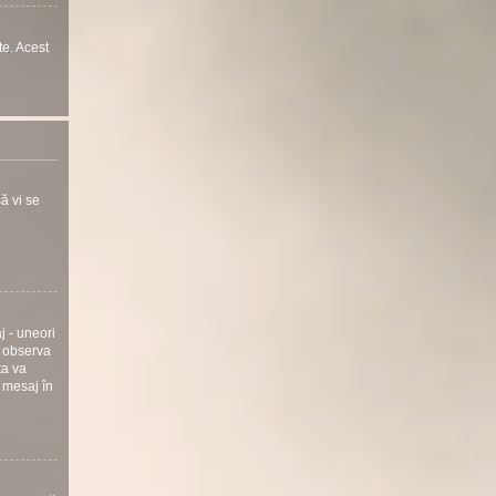
te. Acest
ă vi se
j - uneori
i observa
ta va
 mesaj în