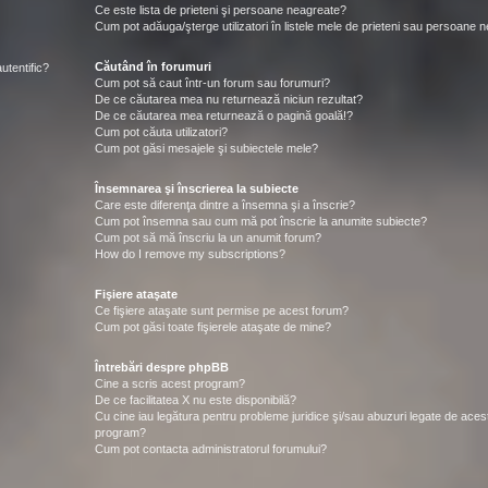
Ce este lista de prieteni şi persoane neagreate?
Cum pot adăuga/şterge utilizatori în listele mele de prieteni sau persoane 
Căutând în forumuri
utentific?
Cum pot să caut într-un forum sau forumuri?
De ce căutarea mea nu returnează niciun rezultat?
De ce căutarea mea returnează o pagină goală!?
Cum pot căuta utilizatori?
Cum pot găsi mesajele şi subiectele mele?
Însemnarea şi înscrierea la subiecte
Care este diferenţa dintre a însemna şi a înscrie?
Cum pot însemna sau cum mă pot înscrie la anumite subiecte?
Cum pot să mă înscriu la un anumit forum?
How do I remove my subscriptions?
Fişiere ataşate
Ce fişiere ataşate sunt permise pe acest forum?
Cum pot găsi toate fişierele ataşate de mine?
Întrebări despre phpBB
Cine a scris acest program?
De ce facilitatea X nu este disponibilă?
Cu cine iau legătura pentru probleme juridice şi/sau abuzuri legate de aces
program?
Cum pot contacta administratorul forumului?