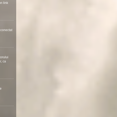
un link
a conectat
torului
r, ca
te