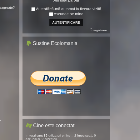
Am uitat parola
neagreate?
Autentifică-mă automat la fiecare vizită
Ascunde pe mine
Înregistrare
Sustine Ecolomania
t
Cine este conectat
In total sunt
35
utilizatori online :: 2 înregistrați, 0
ascunși și 33 vizitatori