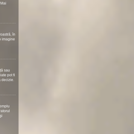
 Mai
oastră, în
 o imagine
nță sau
ate pot fi
ă decizie.
xemplu
ratorul
şi