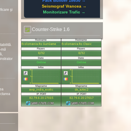
Pack Builder 18650 →
Seismograf Vrancea →
ficare şi
Monitorizare Trafic →
Counter-Strike 1.6
abilită.
ă-mă
ă,
instrator
nea
ectarea