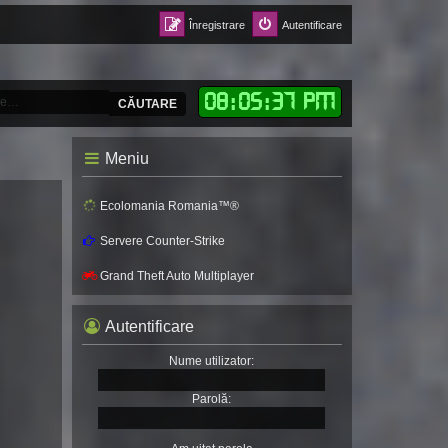
Înregistrare
Autentificare
08
:
05
:
40 PM
CĂUTARE
Meniu
Ecolomania Romania™®
Servere Counter-Strike
Grand Theft Auto Multiplayer
Autentificare
Nume utilizator:
Parolă: