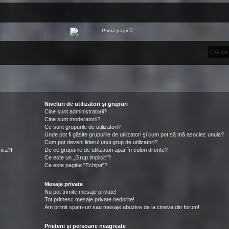
Niveluri de utilizatori şi grupuri
Cine sunt administratorii?
Cine sunt moderatorii?
Ce sunt grupurile de utilizatori?
Unde pot fi găsite grupurile de utilizatori şi cum pot să mă asociez unuia?
Cum pot deveni liderul unui grup de utilizatori?
ica?!
De ce grupurile de utilizatori apar în culori diferite?
Ce este un „Grup implicit”?
Ce este pagina "Echipa"?
Mesaje private
Nu pot trimite mesaje private!
Tot primesc mesaje private nedorite!
Am primit spam-uri sau mesaje abuzive de la cineva din forum!
Prieteni şi persoane neagreate