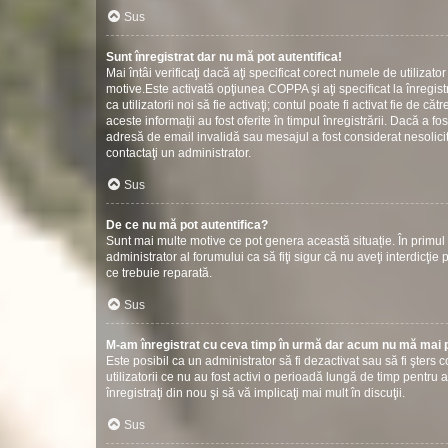
Sus
Sunt înregistrat dar nu mă pot autentifica!
Mai întâi verificaţi dacă aţi specificat corect numele de utilizat
motive.Este activată opţiunea COPPA şi aţi specificat la înregistr
ca utilizatorii noi să fie activaţi; contul poate fi activat fie de
aceste informații au fost oferite în timpul înregistrării. Dacă a fos
adresă de email invalidă sau mesajul a fost considerat nesolicit
contactaţi un administrator.
Sus
De ce nu mă pot autentifica?
Sunt mai multe motive ce pot genera această situație. În primul r
administrator al forumului ca să fiţi sigur că nu aveţi interdicţ
ce trebuie reparată.
Sus
M-am înregistrat cu ceva timp în urmă dar acum nu mă mai p
Este posibil ca un administrator să fi dezactivat sau să fi şter
utilizatorii ce nu au fost activi o perioadă lungă de timp pentr
înregistraţi din nou şi să vă implicaţi mai mult în discuţii.
Sus