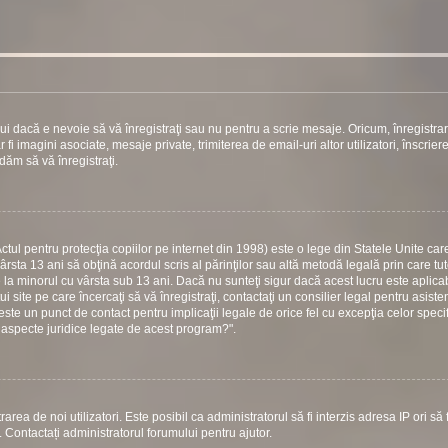
ui dacă e nevoie să vă înregistraţi sau nu pentru a scrie mesaje. Oricum, înregistra
 fi imagini asociate, mesaje private, trimiterea de email-uri altor utilizatori, înscrier
ăm să vă înregistraţi.
ul pentru protecţia copiilor pe internet din 1998) este o lege din Statele Unite care
vârsta 13 ani să obţină acordul scris al părinţilor sau altă metodă legală prin care tu
e la minorul cu vârsta sub 13 ani. Dacă nu sunteţi sigur dacă acest lucru este aplicab
 site pe care încercaţi să vă înregistraţi, contactaţi un consilier legal pentru asiste
este un punct de contact pentru implicaţii legale de orice fel cu excepţia celor specif
 aspecte juridice legate de acest program?".
area de noi utilizatori. Este posibil ca administratorul să fi interzis adresa IP ori să f
i. Contactați administratorul forumului pentru ajutor.