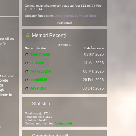
Cei mai mulţi utilizatori conectaţi au fost
621
pe 24 Feb
2026, 10:44
Utilizatori înregistraţi:
Google [Bot]
,
Semrush [Bot]
Vezi detalii
Membri Recenți
rea vă va
ea în
Tot timpul
Nume utilizator
Data Înscrierii
fatimathahir
03 Iun 2026
vladcvm
14 Mai 2026
fresh215250
08 Mai 2026
 solicită
pomitil436
28 Feb 2026
torele
il
Devendra
03 Dec 2025
nţă.
icate în
Statistici
Total mesaje
1714
Total subiecte
1602
Total membri
41
Cel mai nou membru
fatimathahir
i