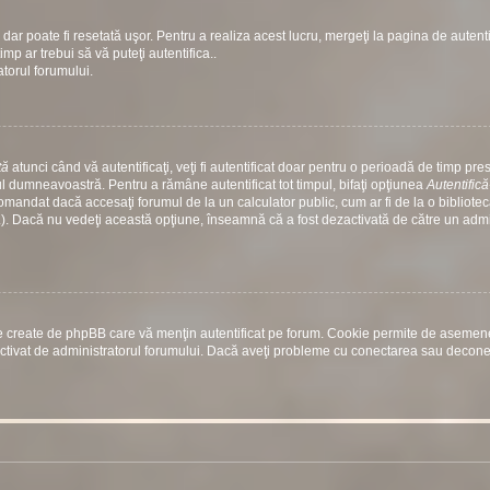
dar poate fi resetată uşor. Pentru a realiza acest lucru, mergeţi la pagina de autenti
timp ar trebui să vă puteţi autentifica..
atorul forumului.
tă
atunci când vă autentificaţi, veţi fi autentificat doar pentru o perioadă de timp prest
 dumneavoastră. Pentru a rămâne autentificat tot timpul, bifaţi opţiunea
Autentific
comandat dacă accesaţi forumul de la un calculator public, cum ar fi de la o bibliotec
etc.). Dacă nu vedeţi această opţiune, înseamnă că a fost dezactivată de către un adm
rile create de phpBB care vă menţin autentificat pe forum. Cookie permite de aseme
st activat de administratorul forumului. Dacă aveţi probleme cu conectarea sau decon