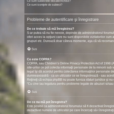
Ce sunt subiectele blocate/închise?
Ce sunt iconiţele de subiect?
Probleme de autentificare şi înregistrare
De ce trebuie să mă înregistrez?
S-ar putea să nu fie nevoie, depinde de administratorul forumul
oferi acces la opţiuni care nu sunt disponibile vizitatorilor cum ar
grupuri etc. Durează doar câteva momente, aşa că vă recomand
Sus
Ce este COPPA?
COPPA, sau Children’s Online Privacy Protection Act of 1998 (Act
site-urilor ce pot colecta informaţii personale de la minorii sub 
legal îşi dă acordul pentru colectarea informaţiilor personale d
dumneavoastră - ca un utilizator ce se înregistrează - sau acestui
Reţineţi că echipa phpBB nu poate furniza sfaturi juridice şi nu 
"Cu cine iau legatura pentru probleme legate de abuzuri si/sau
Sus
De ce nu mă pot înregistra?
Este posibil ca administratorul forumului să fi dezactivat înregistr
dezactivat numele de utilizator pe care încercaţi să-l înregistraţ