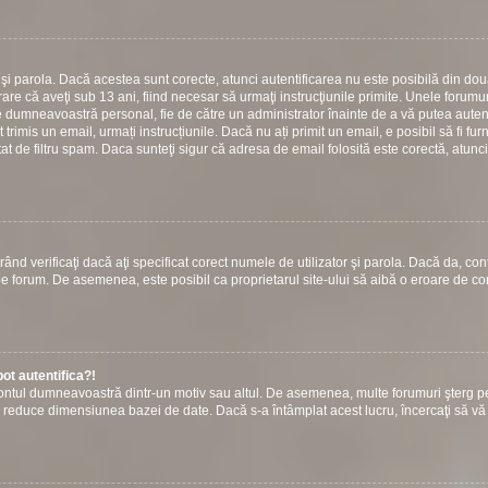
or şi parola. Dacă acestea sunt corecte, atunci autentificarea nu este posibilă din do
are că aveţi sub 13 ani, fiind necesar să urmaţi instrucţiunile primite. Unele forumuri
 către dumneavoastră personal, fie de către un administrator înainte de a vă putea autent
t trimis un email, urmați instrucțiunile. Dacă nu ați primit un email, e posibil să fi fur
at de filtru spam. Daca sunteţi sigur că adresa de email folosită este corectă, atunci
ând verificaţi dacă aţi specificat corect numele de utilizator şi parola. Dacă da, con
ie pe forum. De asemenea, este posibil ca proprietarul site-ului să aibă o eroare de c
ot autentifica?!
s contul dumneavoastră dintr-un motiv sau altul. De asemenea, multe forumuri şterg p
u a reduce dimensiunea bazei de date. Dacă s-a întâmplat acest lucru, încercaţi să vă