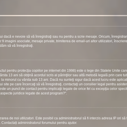
ui dacă e nevoie să vă înregistraţi sau nu pentru a scrie mesaje. Oricum, înregistra
 fi imagini asociate, mesaje private, trimiterea de email-uri altor utilizatori, înscrier
ăm să vă înregistraţi.
ul pentru protecţia copiilor pe internet din 1998) este o lege din Statele Unite care
vârsta 13 ani să obţină acordul scris al părinţilor sau altă metodă legală prin care tu
e la minorul cu vârsta sub 13 ani. Dacă nu sunteţi sigur dacă acest lucru este aplicab
 site pe care încercaţi să vă înregistraţi, contactaţi un consilier legal pentru asiste
este un punct de contact pentru implicaţii legale de orice fel cu excepţia celor specif
 aspecte juridice legate de acest program?".
area de noi utilizatori. Este posibil ca administratorul să fi interzis adresa IP ori să f
i. Contactați administratorul forumului pentru ajutor.