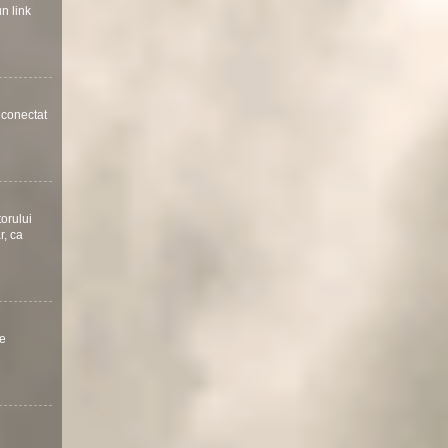
un link
a conectat
torului
r, ca
te