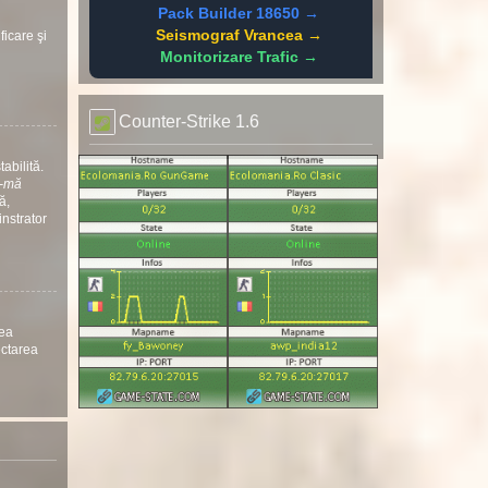
Pack Builder 18650 →
Seismograf Vrancea →
ficare şi
Monitorizare Trafic →
Counter-Strike 1.6
abilită.
ă-mă
ă,
instrator
nea
ectarea