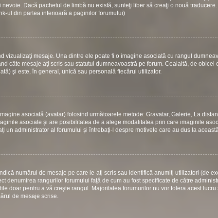
 nevoie. Dacă pachetul de limbă nu există, sunteţi liber să creaţi o nouă traducere.
link-ul din partea inferioară a paginilor forumului)
d vizualizaţi mesaje. Una dintre ele poate fi o imagine asociată cu rangul dumneav
ând câte mesaje aţi scris sau statutul dumneavoastră pe forum. Cealaltă, de obicei
) şi este, în general, unică sau personală fiecărui utilizator.
 o imagine asociată (avatar) folosind următoarele metode: Gravatar, Galerie, La dista
ginile asociate şi are posibilitatea de a alege modalitatea prin care imaginile asoci
aţi un administrator al forumului şi întrebaţi-l despre motivele care au dus la aceast
dică numărul de mesaje pe care le-aţi scris sau identifică anumiţi utilizatori (de e
rect denumirea rangurilor forumului faţă de cum au fost specificate de către administ
le doar pentru a vă creşte rangul. Majoritatea forumurilor nu vor tolera acest lucru 
mărul de mesaje scrise.