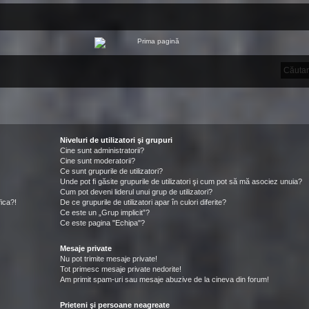
Niveluri de utilizatori şi grupuri
Cine sunt administratorii?
Cine sunt moderatorii?
Ce sunt grupurile de utilizatori?
Unde pot fi găsite grupurile de utilizatori şi cum pot să mă asociez unuia?
Cum pot deveni liderul unui grup de utilizatori?
ica?!
De ce grupurile de utilizatori apar în culori diferite?
Ce este un „Grup implicit”?
Ce este pagina "Echipa"?
Mesaje private
Nu pot trimite mesaje private!
Tot primesc mesaje private nedorite!
Am primit spam-uri sau mesaje abuzive de la cineva din forum!
Prieteni şi persoane neagreate