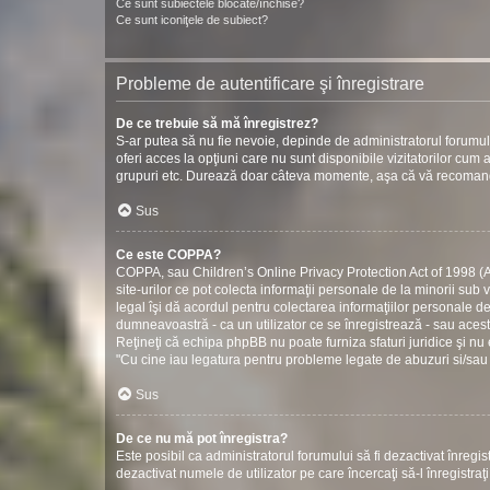
Ce sunt subiectele blocate/închise?
Ce sunt iconiţele de subiect?
Probleme de autentificare şi înregistrare
De ce trebuie să mă înregistrez?
S-ar putea să nu fie nevoie, depinde de administratorul forumul
oferi acces la opţiuni care nu sunt disponibile vizitatorilor cum ar
grupuri etc. Durează doar câteva momente, aşa că vă recomand
Sus
Ce este COPPA?
COPPA, sau Children’s Online Privacy Protection Act of 1998 (Act
site-urilor ce pot colecta informaţii personale de la minorii sub 
legal îşi dă acordul pentru colectarea informaţiilor personale d
dumneavoastră - ca un utilizator ce se înregistrează - sau acestui
Reţineţi că echipa phpBB nu poate furniza sfaturi juridice şi nu 
"Cu cine iau legatura pentru probleme legate de abuzuri si/sau
Sus
De ce nu mă pot înregistra?
Este posibil ca administratorul forumului să fi dezactivat înregistr
dezactivat numele de utilizator pe care încercaţi să-l înregistraţ