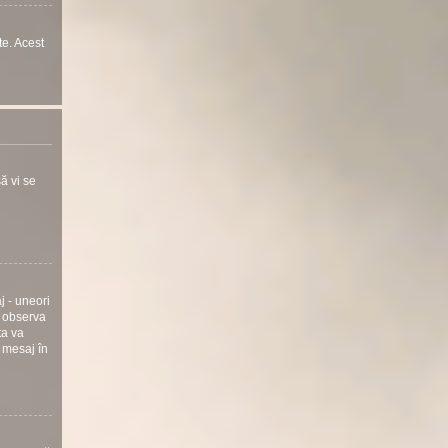
te. Acest
ă vi se
j - uneori
i observa
ta va
 mesaj în