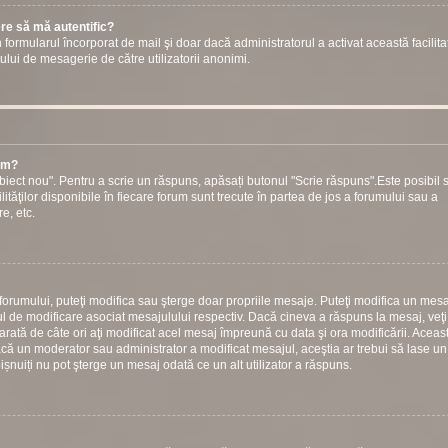
ere să mă autentific?
prin formularul încorporat de mail şi doar dacă administratorul a activat această facilita
ului de mesagerie de către utilizatorii anonimi.
rum?
iect nou". Pentru a scrie un răspuns, apăsați butonul "Scrie răspuns".Este posibil s
ilităţilor disponibile în fiecare forum sunt trecute în partea de jos a forumului sau a
e, etc.
 forumului, puteţi modifica sau şterge doar propriile mesaje. Puteţi modifica un mesa
 de modificare asociat mesajulului respectiv. Dacă cineva a răspuns la mesaj, veţ
arată de câte ori aţi modificat acel mesaj împreună cu data şi ora modificării. Aceas
ă un moderator sau administrator a modificat mesajul, aceştia ar trebui să lase un
bișnuiți nu pot şterge un mesaj odată ce un alt utilizator a răspuns.