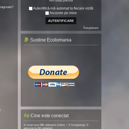
Am uitat parola
neagreate?
Autentifică-mă automat la fiecare vizită
Ascunde pe mine
Înregistrare
Sustine Ecolomania
t
Cine este conectat
In total sunt
53
utilizatori online :: 5 înregistrați, 0
ascunși și 48 vizitatori