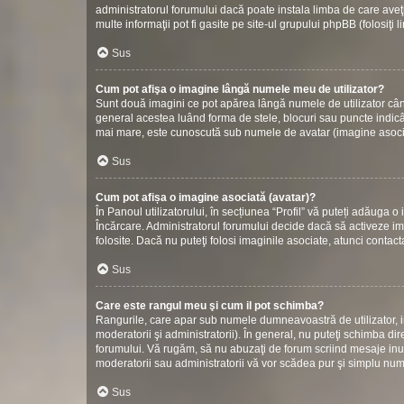
administratorul forumului dacă poate instala limba de care aveţi
multe informaţii pot fi gasite pe site-ul grupului phpBB (folosiţi 
Sus
Cum pot afişa o imagine lângă numele meu de utilizator?
Sunt două imagini ce pot apărea lângă numele de utilizator cân
general acestea luând forma de stele, blocuri sau puncte indic
mai mare, este cunoscută sub numele de avatar (imagine asociată
Sus
Cum pot afișa o imagine asociată (avatar)?
În Panoul utilizatorului, în secțiunea “Profil” vă puteți adăuga
Încărcare. Administratorul forumului decide dacă să activeze ima
folosite. Dacă nu puteţi folosi imaginile asociate, atunci contact
Sus
Care este rangul meu şi cum il pot schimba?
Rangurile, care apar sub numele dumneavoastră de utilizator, in
moderatorii şi administratorii). În general, nu puteţi schimba di
forumului. Vă rugăm, să nu abuzaţi de forum scriind mesaje inuti
moderatorii sau administratorii vă vor scădea pur şi simplu nu
Sus