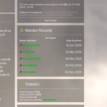
Cei mai mulţi utilizatori conectaţi au fost
621
pe 24 Feb
2026, 10:44
Utilizatori înregistraţi:
Amazon [Bot]
,
Baidu [Spider]
,
Google [Bot]
,
Majestic-12 [Bot]
,
Semrush [Bot]
Vezi detalii
Membri Recenți
rea vă va
ea în
Tot timpul
Nume utilizator
Data Înscrierii
fatimathahir
03 Iun 2026
vladcvm
14 Mai 2026
fresh215250
08 Mai 2026
 solicită
torele
pomitil436
28 Feb 2026
il
nţă.
Devendra
03 Dec 2025
icate în
Statistici
Total mesaje
1714
Total subiecte
1602
Total membri
41
i
Cel mai nou membru
fatimathahir