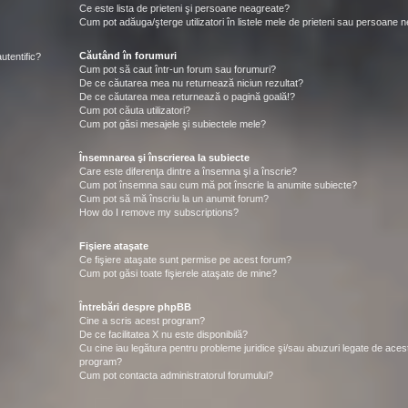
Ce este lista de prieteni şi persoane neagreate?
Cum pot adăuga/şterge utilizatori în listele mele de prieteni sau persoane 
Căutând în forumuri
utentific?
Cum pot să caut într-un forum sau forumuri?
De ce căutarea mea nu returnează niciun rezultat?
De ce căutarea mea returnează o pagină goală!?
Cum pot căuta utilizatori?
Cum pot găsi mesajele şi subiectele mele?
Însemnarea şi înscrierea la subiecte
Care este diferenţa dintre a însemna şi a înscrie?
Cum pot însemna sau cum mă pot înscrie la anumite subiecte?
Cum pot să mă înscriu la un anumit forum?
How do I remove my subscriptions?
Fişiere ataşate
Ce fişiere ataşate sunt permise pe acest forum?
Cum pot găsi toate fişierele ataşate de mine?
Întrebări despre phpBB
Cine a scris acest program?
De ce facilitatea X nu este disponibilă?
Cu cine iau legătura pentru probleme juridice şi/sau abuzuri legate de aces
program?
Cum pot contacta administratorul forumului?