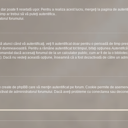
dar poate fi resetată uşor. Pentru a realiza acest lucru, mergeţi la pagina de autenti
timp ar trebui să vă puteţi autentifica..
atorul forumului.
tă
atunci când vă autentificaţi, veţi fi autentificat doar pentru o perioadă de timp prest
 dumneavoastră. Pentru a rămâne autentificat tot timpul, bifaţi opţiunea
Autentific
comandat dacă accesaţi forumul de la un calculator public, cum ar fi de la o bibliotec
etc.). Dacă nu vedeţi această opţiune, înseamnă că a fost dezactivată de către un adm
rile create de phpBB care vă menţin autentificat pe forum. Cookie permite de aseme
st activat de administratorul forumului. Dacă aveţi probleme cu conectarea sau decon