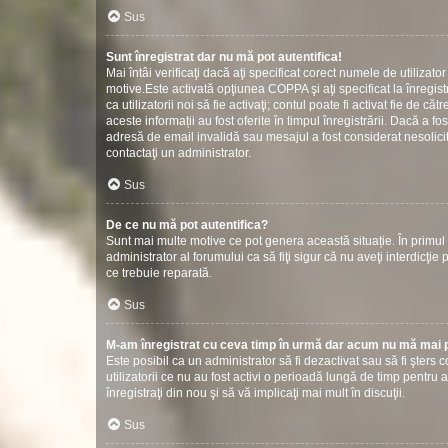
Sus
Sunt înregistrat dar nu mă pot autentifica!
Mai întâi verificaţi dacă aţi specificat corect numele de utilizat
motive.Este activată opţiunea COPPA şi aţi specificat la înregistr
ca utilizatorii noi să fie activaţi; contul poate fi activat fie de
aceste informații au fost oferite în timpul înregistrării. Dacă a fos
adresă de email invalidă sau mesajul a fost considerat nesolicit
contactaţi un administrator.
Sus
De ce nu mă pot autentifica?
Sunt mai multe motive ce pot genera această situație. În primul r
administrator al forumului ca să fiţi sigur că nu aveţi interdicţ
ce trebuie reparată.
Sus
M-am înregistrat cu ceva timp în urmă dar acum nu mă mai p
Este posibil ca un administrator să fi dezactivat sau să fi şter
utilizatorii ce nu au fost activi o perioadă lungă de timp pentr
înregistraţi din nou şi să vă implicaţi mai mult în discuţii.
Sus