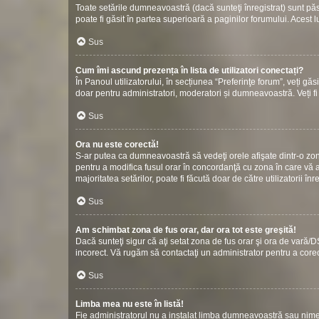
Toate setările dumneavoastră (dacă sunteţi înregistrat) sunt păstr
poate fi găsit în partea superioară a paginilor forumului. Acest l
Sus
Cum îmi ascund prezența în lista de utilizatori conectați?
În Panoul utilizatorului, în secțiunea “Preferinţe forum”, veți gă
doar pentru administratori, moderatori și dumneavoastră. Veți fi 
Sus
Ora nu este corectă!
S-ar putea ca dumneavoastră să vedeţi orele afişate dintr-o zonă c
pentru a modifica fusul orar în concordanţă cu zona în care vă af
majoritatea setărilor, poate fi făcută doar de către utilizatorii î
Sus
Am schimbat zona de fus orar, dar ora tot este greşită!
Dacă sunteţi sigur că aţi setat zona de fus orar şi ora de vară/D
incorect. Vă rugăm să contactaţi un administrator pentru a cor
Sus
Limba mea nu este în listă!
Fie administratorul nu a instalat limba dumneavoastră sau nimen