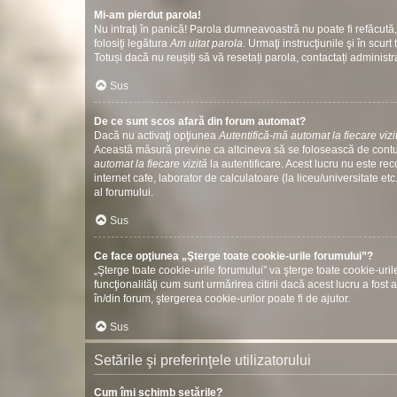
Mi-am pierdut parola!
Nu intraţi în panică! Parola dumneavoastră nu poate fi refăcută, 
folosiţi legătura
Am uitat parola
. Urmaţi instrucţiunile şi în scurt 
Totuși dacă nu reușiți să vă resetați parola, contactați administr
Sus
De ce sunt scos afară din forum automat?
Dacă nu activaţi opţiunea
Autentifică-mă automat la fiecare vizi
Această măsură previne ca altcineva să se folosească de contul
automat la fiecare vizită
la autentificare. Acest lucru nu este re
internet cafe, laborator de calculatoare (la liceu/universitate 
al forumului.
Sus
Ce face opţiunea „Şterge toate cookie-urile forumului”?
„Şterge toate cookie-urile forumului” va şterge toate cookie-u
funcţionalităţi cum sunt urmărirea citirii dacă acest lucru a fo
în/din forum, ştergerea cookie-urilor poate fi de ajutor.
Sus
Setările şi preferinţele utilizatorului
Cum îmi schimb setările?