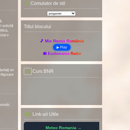
Comutator de stil
uă
 solicită
Titlul blocului
ifica,
nizat o
🎵 Mix Remix România
▶ Play
📻 Ecolomania Radio
tactaţi un
Curs BNR
onfigurare
eriodic
Link-uri Utile
Meteo Romania →