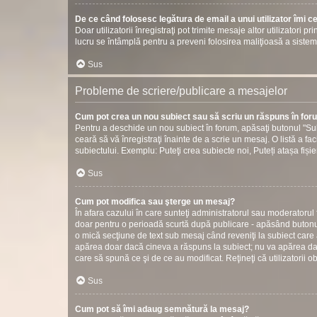
De ce când folosesc legătura de email a unui utilizator îmi c
Doar utilizatorii înregistraţi pot trimite mesaje altor utilizatori 
lucru se întâmplă pentru a preveni folosirea maliţioasă a sistem
Sus
Probleme de scriere/publicare a mesajelor
Cum pot crea un nou subiect sau să scriu un răspuns în fo
Pentru a deschide un nou subiect în forum, apăsaţi butonul "Sub
ceară să vă înregistraţi înainte de a scrie un mesaj. O listă a fac
subiectului. Exemplu: Puteţi crea subiecte noi, Puteți atașa fișier
Sus
Cum pot modifica sau şterge un mesaj?
În afara cazului în care sunteţi administratorul sau moderatorul
doar pentru o perioadă scurtă după publicare - apăsând butonul
o mică secţiune de text sub mesaj când reveniţi la subiect care 
apărea doar dacă cineva a răspuns la subiect; nu va apărea dac
care să spună ce şi de ce au modificat. Reţineţi că utilizatorii o
Sus
Cum pot să îmi adaug semnătură la mesaj?