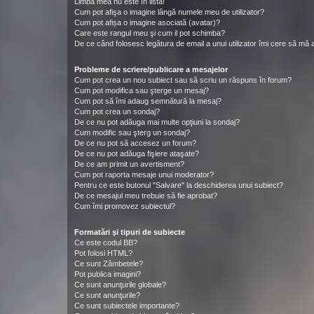
Limba mea nu este în listă!
Cum pot afişa o imagine lângă numele meu de utilizator?
Cum pot afișa o imagine asociată (avatar)?
Care este rangul meu şi cum il pot schimba?
De ce când folosesc legătura de email a unui utilizator îmi cere să mă a
Probleme de scriere/publicare a mesajelor
Cum pot crea un nou subiect sau să scriu un răspuns în forum?
Cum pot modifica sau şterge un mesaj?
Cum pot să îmi adaug semnătură la mesaj?
Cum pot crea un sondaj?
De ce nu pot adăuga mai multe opţiuni la sondaj?
Cum modific sau şterg un sondaj?
De ce nu pot să accesez un forum?
De ce nu pot adăuga fişiere ataşate?
De ce am primit un avertisment?
Cum pot raporta mesaje unui moderator?
Pentru ce este butonul "Salvare" la deschiderea unui subiect?
De ce mesajul meu trebuie să fie aprobat?
Cum îmi promovez subiectul?
Formatări şi tipuri de subiecte
Ce este codul BB?
Pot folosi HTML?
Ce sunt Zâmbetele?
Pot publica imagini?
Ce sunt anunţurile globale?
Ce sunt anunţurile?
Ce sunt subiectele importante?