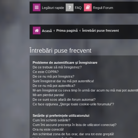
Legături rapide
FAQ
Reguli Forum
Forum Ecolomania™®
-= Idei pentru viitor =-
Prima pagină
Întrebări puse frecvent
Acasă
Întrebări puse frecvent
Probleme de autentificare şi înregistrare
De ce trebuie să mă înregistrez?
Ce este COPPA?
De ce nu mă pot înregistra?
Sunt înregistrat dar nu mă pot autentifica!
De ce nu mă pot autentifica?
M-am înregistrat cu ceva timp în urmă dar acum nu mă mai pot autentif
Mi-am pierdut parola!
De ce sunt scos afară din forum automat?
Ce face opţiunea „Şterge toate cookie-urile forumului”?
Setările şi preferinţele utilizatorului
Cum îmi schimb setările?
Cum îmi ascund prezența în lista de utilizatori conectați?
Ora nu este corectă!
Am schimbat zona de fus orar, dar ora tot este greşită!