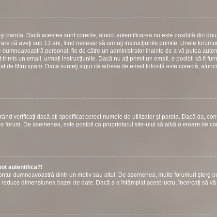
or şi parola. Dacă acestea sunt corecte, atunci autentificarea nu este posibilă din do
are că aveţi sub 13 ani, fiind necesar să urmaţi instrucţiunile primite. Unele forumuri
 către dumneavoastră personal, fie de către un administrator înainte de a vă putea autent
t trimis un email, urmați instrucțiunile. Dacă nu ați primit un email, e posibil să fi fur
at de filtru spam. Daca sunteţi sigur că adresa de email folosită este corectă, atunci
ând verificaţi dacă aţi specificat corect numele de utilizator şi parola. Dacă da, con
ie pe forum. De asemenea, este posibil ca proprietarul site-ului să aibă o eroare de c
ot autentifica?!
s contul dumneavoastră dintr-un motiv sau altul. De asemenea, multe forumuri şterg p
u a reduce dimensiunea bazei de date. Dacă s-a întâmplat acest lucru, încercaţi să vă