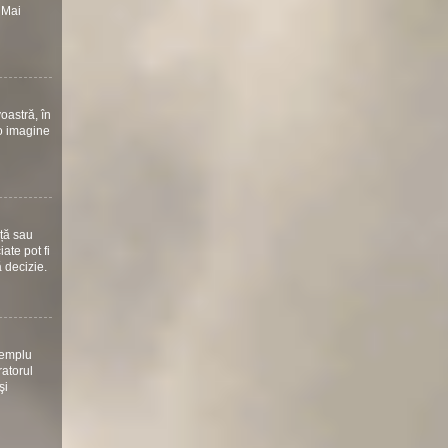
 Mai
oastră, în
 o imagine
nță sau
ate pot fi
ă decizie.
xemplu
ratorul
şi