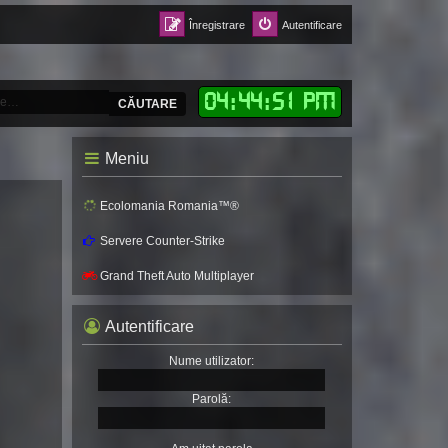
Înregistrare
Autentificare
04
:
44
:
54 PM
CĂUTARE
Meniu
Ecolomania Romania™®
Servere Counter-Strike
Grand Theft Auto Multiplayer
Autentificare
Nume utilizator:
Parolă: