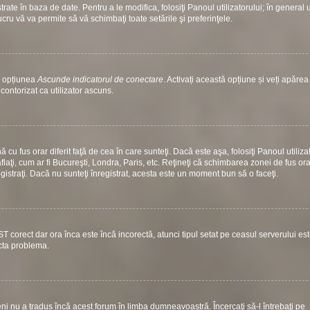
ate în baza de date. Pentru a le modifica, folosiţi Panoul utilizatorului; în general 
ucru vă va permite să vă schimbaţi toate setările şi preferinţele.
si opțiunea
Ascunde indicatorul de conectare
. Activați această opțiune și veți apăre
contorizat ca utilizator ascuns.
u fus orar diferit faţă de cea în care sunteţi. Dacă este aşa, folosiţi Panoul utiliza
laţi, cum ar fi Bucureşti, Londra, Paris, etc. Reţineţi că schimbarea zonei de fus ora
nregistraţi. Dacă nu sunteţi înregistrat, acesta este un moment bun să o faceţi.
ST corect dar ora înca este încă incorectă, atunci tipul setat pe ceasul serverului es
ecta problema.
i nu a tradus încă acest forum în limba dumneavoastră. Încercaţi să-l întrebaţi pe