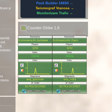
Pack Builder 18650 →
Seismograf Vrancea →
ficare şi
Monitorizare Trafic →
Counter-Strike 1.6
abilită.
ă-mă
ă,
instrator
nea
ectarea