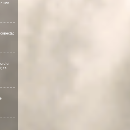
un link
a conectat
torului
r, ca
te