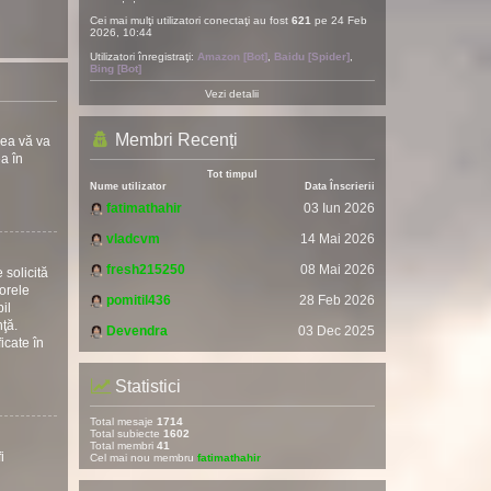
Cei mai mulţi utilizatori conectaţi au fost
621
pe 24 Feb
2026, 10:44
Utilizatori înregistraţi:
Amazon [Bot]
,
Baidu [Spider]
,
Bing [Bot]
Vezi detalii
Membri Recenți
rea vă va
ea în
Tot timpul
Nume utilizator
Data Înscrierii
fatimathahir
03 Iun 2026
vladcvm
14 Mai 2026
fresh215250
08 Mai 2026
 solicită
torele
pomitil436
28 Feb 2026
il
nţă.
Devendra
03 Dec 2025
icate în
Statistici
Total mesaje
1714
Total subiecte
1602
Total membri
41
i
Cel mai nou membru
fatimathahir