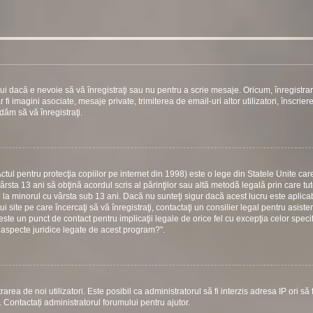
ui dacă e nevoie să vă înregistraţi sau nu pentru a scrie mesaje. Oricum, înregistra
 fi imagini asociate, mesaje private, trimiterea de email-uri altor utilizatori, înscrier
ăm să vă înregistraţi.
ul pentru protecţia copiilor pe internet din 1998) este o lege din Statele Unite care
vârsta 13 ani să obţină acordul scris al părinţilor sau altă metodă legală prin care tu
e la minorul cu vârsta sub 13 ani. Dacă nu sunteţi sigur dacă acest lucru este aplicab
 site pe care încercaţi să vă înregistraţi, contactaţi un consilier legal pentru asiste
este un punct de contact pentru implicaţii legale de orice fel cu excepţia celor specif
 aspecte juridice legate de acest program?".
area de noi utilizatori. Este posibil ca administratorul să fi interzis adresa IP ori să f
i. Contactați administratorul forumului pentru ajutor.