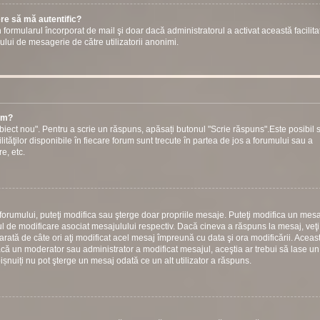
ere să mă autentific?
prin formularul încorporat de mail şi doar dacă administratorul a activat această facilita
ului de mesagerie de către utilizatorii anonimi.
rum?
iect nou". Pentru a scrie un răspuns, apăsați butonul "Scrie răspuns".Este posibil s
ilităţilor disponibile în fiecare forum sunt trecute în partea de jos a forumului sau a
e, etc.
 forumului, puteţi modifica sau şterge doar propriile mesaje. Puteţi modifica un mesa
 de modificare asociat mesajulului respectiv. Dacă cineva a răspuns la mesaj, veţ
arată de câte ori aţi modificat acel mesaj împreună cu data şi ora modificării. Aceas
ă un moderator sau administrator a modificat mesajul, aceştia ar trebui să lase un
bișnuiți nu pot şterge un mesaj odată ce un alt utilizator a răspuns.