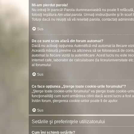
Mi-am pierdut parola!
Nu intraţi în panică! Parola dumneavoastră nu poate fi refăcută, 
folosiţi legătura
Am uitat parola
. Urmaţi instrucţiunile şi în scurt 
Totuși dacă nu reușiți să vă resetați parola, contactați administr
Sus
De ce sunt scos afară din forum automat?
Dacă nu activaţi opţiunea
Autentifică-mă automat la fiecare vizi
Această măsură previne ca altcineva să se folosească de contul
automat la fiecare vizită
la autentificare. Acest lucru nu este re
internet cafe, laborator de calculatoare (la liceu/universitate 
al forumului.
Sus
Ce face opţiunea „Şterge toate cookie-urile forumului”?
„Şterge toate cookie-urile forumului” va şterge toate cookie-u
funcţionalităţi cum sunt urmărirea citirii dacă acest lucru a fo
în/din forum, ştergerea cookie-urilor poate fi de ajutor.
Sus
Setările şi preferinţele utilizatorului
Cum îmi schimb setările?