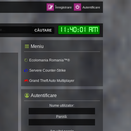
Înregistrare
Autentificare
11
:
40
:
03 AM
CĂUTARE
Meniu
Ecolomania Romania™®
Servere Counter-Strike
Grand Theft Auto Multiplayer
Autentificare
Nume utilizator:
Parolă: