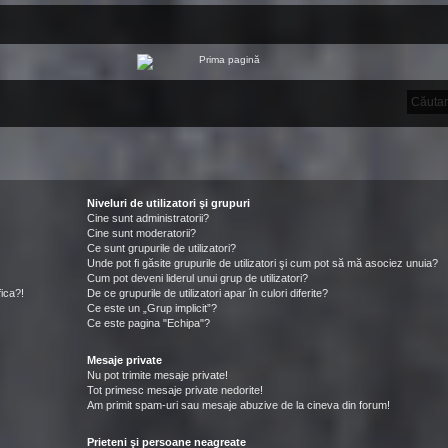
Niveluri de utilizatori şi grupuri
Cine sunt administratorii?
Cine sunt moderatorii?
Ce sunt grupurile de utilizatori?
Unde pot fi găsite grupurile de utilizatori şi cum pot să mă asociez unuia?
Cum pot deveni liderul unui grup de utilizatori?
ica?!
De ce grupurile de utilizatori apar în culori diferite?
Ce este un „Grup implicit”?
Ce este pagina "Echipa"?
Mesaje private
Nu pot trimite mesaje private!
Tot primesc mesaje private nedorite!
Am primit spam-uri sau mesaje abuzive de la cineva din forum!
Prieteni şi persoane neagreate