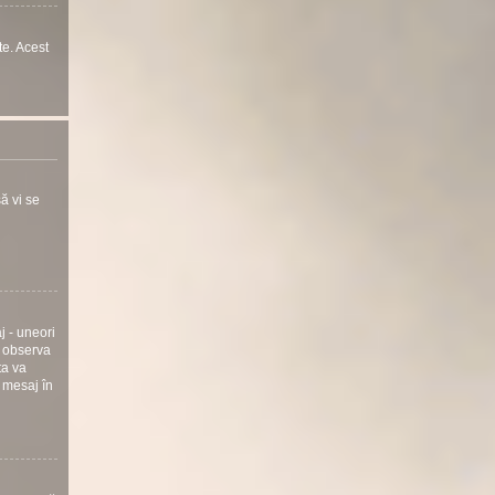
te. Acest
ă vi se
j - uneori
i observa
ta va
 mesaj în