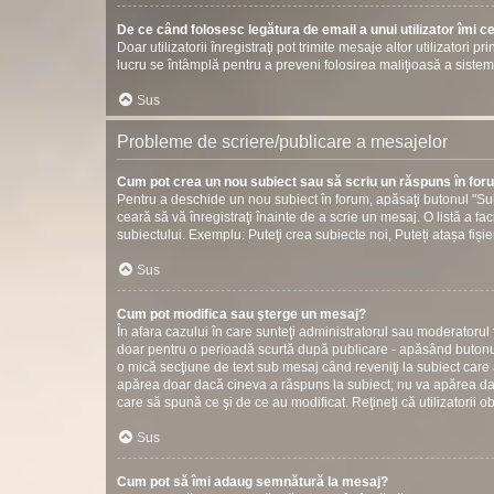
De ce când folosesc legătura de email a unui utilizator îmi c
Doar utilizatorii înregistraţi pot trimite mesaje altor utilizatori 
lucru se întâmplă pentru a preveni folosirea maliţioasă a sistem
Sus
Probleme de scriere/publicare a mesajelor
Cum pot crea un nou subiect sau să scriu un răspuns în fo
Pentru a deschide un nou subiect în forum, apăsaţi butonul "Sub
ceară să vă înregistraţi înainte de a scrie un mesaj. O listă a fac
subiectului. Exemplu: Puteţi crea subiecte noi, Puteți atașa fișier
Sus
Cum pot modifica sau şterge un mesaj?
În afara cazului în care sunteţi administratorul sau moderatorul
doar pentru o perioadă scurtă după publicare - apăsând butonul
o mică secţiune de text sub mesaj când reveniţi la subiect care 
apărea doar dacă cineva a răspuns la subiect; nu va apărea dac
care să spună ce şi de ce au modificat. Reţineţi că utilizatorii o
Sus
Cum pot să îmi adaug semnătură la mesaj?