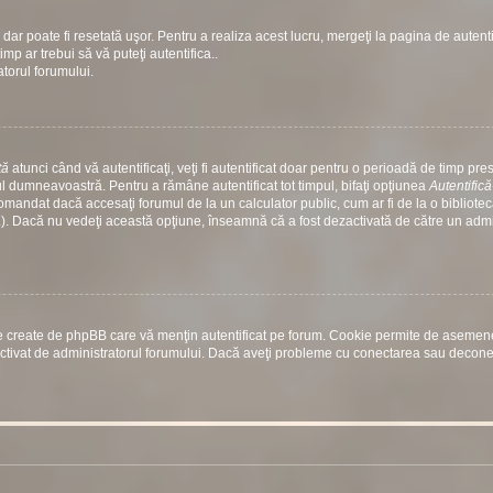
dar poate fi resetată uşor. Pentru a realiza acest lucru, mergeţi la pagina de autenti
timp ar trebui să vă puteţi autentifica..
atorul forumului.
tă
atunci când vă autentificaţi, veţi fi autentificat doar pentru o perioadă de timp prest
 dumneavoastră. Pentru a rămâne autentificat tot timpul, bifaţi opţiunea
Autentific
comandat dacă accesaţi forumul de la un calculator public, cum ar fi de la o bibliotec
etc.). Dacă nu vedeţi această opţiune, înseamnă că a fost dezactivată de către un adm
rile create de phpBB care vă menţin autentificat pe forum. Cookie permite de aseme
st activat de administratorul forumului. Dacă aveţi probleme cu conectarea sau decon