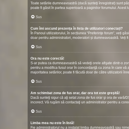
Toate setările dumneavoastră (dacă sunteţi înregistrat) sunt păstr
poate fi găsit în partea superioară a paginilor forumului. Acest l
Sus
Cum îmi ascund prezența în lista de utilizatori conectați?
În Panoul utilizatorului, în secțiunea “Preferinţe forum”, veți gă
doar pentru administratori, moderatori și dumneavoastră. Veți fi 
Sus
Ora nu este corectă!
S-ar putea ca dumneavoastră să vedeţi orele afişate dintr-o zonă c
pentru a modifica fusul orar în concordanţă cu zona în care vă af
majoritatea setărilor, poate fi făcută doar de către utilizatorii î
Sus
Am schimbat zona de fus orar, dar ora tot este greşită!
Dacă sunteţi sigur că aţi setat zona de fus orar şi ora de vară/D
incorect. Vă rugăm să contactaţi un administrator pentru a cor
Sus
Limba mea nu este în listă!
Fie administratorul nu a instalat limba dumneavoastră sau nimen