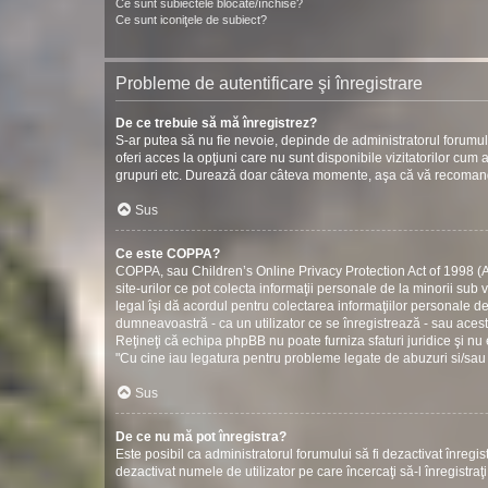
Ce sunt subiectele blocate/închise?
Ce sunt iconiţele de subiect?
Probleme de autentificare şi înregistrare
De ce trebuie să mă înregistrez?
S-ar putea să nu fie nevoie, depinde de administratorul forumul
oferi acces la opţiuni care nu sunt disponibile vizitatorilor cum ar
grupuri etc. Durează doar câteva momente, aşa că vă recomand
Sus
Ce este COPPA?
COPPA, sau Children’s Online Privacy Protection Act of 1998 (Act
site-urilor ce pot colecta informaţii personale de la minorii sub 
legal îşi dă acordul pentru colectarea informaţiilor personale d
dumneavoastră - ca un utilizator ce se înregistrează - sau acestui
Reţineţi că echipa phpBB nu poate furniza sfaturi juridice şi nu 
"Cu cine iau legatura pentru probleme legate de abuzuri si/sau
Sus
De ce nu mă pot înregistra?
Este posibil ca administratorul forumului să fi dezactivat înregistr
dezactivat numele de utilizator pe care încercaţi să-l înregistraţ