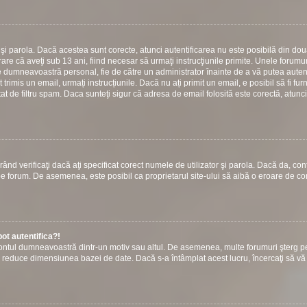
or şi parola. Dacă acestea sunt corecte, atunci autentificarea nu este posibilă din do
are că aveţi sub 13 ani, fiind necesar să urmaţi instrucţiunile primite. Unele forumuri
 către dumneavoastră personal, fie de către un administrator înainte de a vă putea autent
t trimis un email, urmați instrucțiunile. Dacă nu ați primit un email, e posibil să fi fur
at de filtru spam. Daca sunteţi sigur că adresa de email folosită este corectă, atunci
ând verificaţi dacă aţi specificat corect numele de utilizator şi parola. Dacă da, con
ie pe forum. De asemenea, este posibil ca proprietarul site-ului să aibă o eroare de c
ot autentifica?!
s contul dumneavoastră dintr-un motiv sau altul. De asemenea, multe forumuri şterg p
u a reduce dimensiunea bazei de date. Dacă s-a întâmplat acest lucru, încercaţi să vă