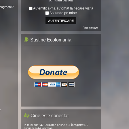
Am uitat parola
neagreate?
Autentifică-mă automat la fiecare vizită
Ascunde pe mine
Înregistrare
Sustine Ecolomania
t
Cine este conectat
In total sunt
47
utilizatori online :: 3 înregistrați, 0
ascunși și 44 vizitatori