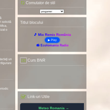
Comutator de stil
uă
 solicită
Titlul blocului
ifica,
nizat o
🎵 Mix Remix România
▶ Play
📻 Ecolomania Radio
tactaţi un
Curs BNR
onfigurare
eriodic
Link-uri Utile
Meteo Romania →