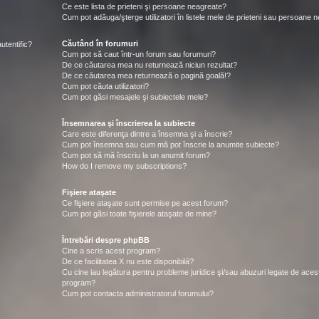
Ce este lista de prieteni şi persoane neagreate?
Cum pot adăuga/şterge utilizatori în listele mele de prieteni sau persoane 
Căutând în forumuri
utentific?
Cum pot să caut într-un forum sau forumuri?
De ce căutarea mea nu returnează niciun rezultat?
De ce căutarea mea returnează o pagină goală!?
Cum pot căuta utilizatori?
Cum pot găsi mesajele şi subiectele mele?
Însemnarea şi înscrierea la subiecte
Care este diferenţa dintre a însemna şi a înscrie?
Cum pot însemna sau cum mă pot înscrie la anumite subiecte?
Cum pot să mă înscriu la un anumit forum?
How do I remove my subscriptions?
Fişiere ataşate
Ce fişiere ataşate sunt permise pe acest forum?
Cum pot găsi toate fişierele ataşate de mine?
Întrebări despre phpBB
Cine a scris acest program?
De ce facilitatea X nu este disponibilă?
Cu cine iau legătura pentru probleme juridice şi/sau abuzuri legate de aces
program?
Cum pot contacta administratorul forumului?