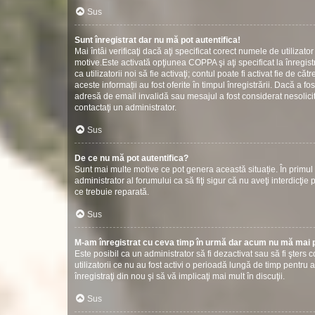
Sus
Sunt înregistrat dar nu mă pot autentifica!
Mai întâi verificaţi dacă aţi specificat corect numele de utilizat
motive.Este activată opţiunea COPPA şi aţi specificat la înregistr
ca utilizatorii noi să fie activaţi; contul poate fi activat fie de
aceste informații au fost oferite în timpul înregistrării. Dacă a fos
adresă de email invalidă sau mesajul a fost considerat nesolicit
contactaţi un administrator.
Sus
De ce nu mă pot autentifica?
Sunt mai multe motive ce pot genera această situație. În primul r
administrator al forumului ca să fiţi sigur că nu aveţi interdicţ
ce trebuie reparată.
Sus
M-am înregistrat cu ceva timp în urmă dar acum nu mă mai p
Este posibil ca un administrator să fi dezactivat sau să fi şter
utilizatorii ce nu au fost activi o perioadă lungă de timp pentr
înregistraţi din nou şi să vă implicaţi mai mult în discuţii.
Sus