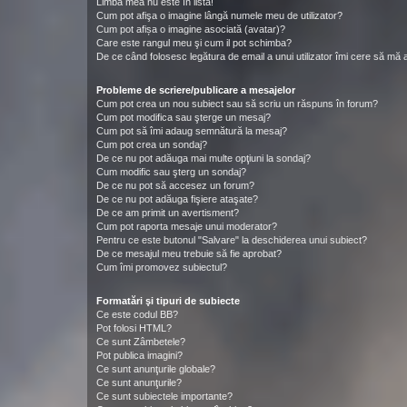
Limba mea nu este în listă!
Cum pot afişa o imagine lângă numele meu de utilizator?
Cum pot afișa o imagine asociată (avatar)?
Care este rangul meu şi cum il pot schimba?
De ce când folosesc legătura de email a unui utilizator îmi cere să mă a
Probleme de scriere/publicare a mesajelor
Cum pot crea un nou subiect sau să scriu un răspuns în forum?
Cum pot modifica sau şterge un mesaj?
Cum pot să îmi adaug semnătură la mesaj?
Cum pot crea un sondaj?
De ce nu pot adăuga mai multe opţiuni la sondaj?
Cum modific sau şterg un sondaj?
De ce nu pot să accesez un forum?
De ce nu pot adăuga fişiere ataşate?
De ce am primit un avertisment?
Cum pot raporta mesaje unui moderator?
Pentru ce este butonul "Salvare" la deschiderea unui subiect?
De ce mesajul meu trebuie să fie aprobat?
Cum îmi promovez subiectul?
Formatări şi tipuri de subiecte
Ce este codul BB?
Pot folosi HTML?
Ce sunt Zâmbetele?
Pot publica imagini?
Ce sunt anunţurile globale?
Ce sunt anunţurile?
Ce sunt subiectele importante?