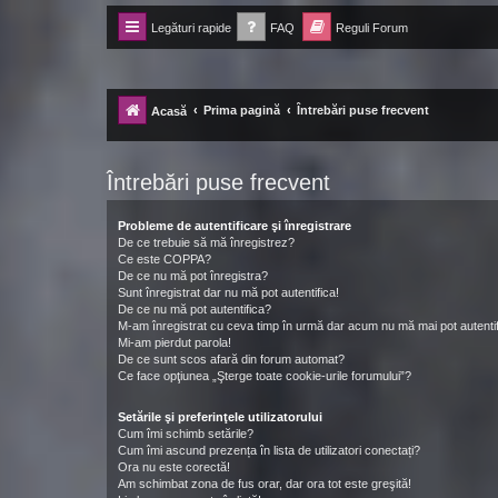
Legături rapide
FAQ
Reguli Forum
Forum Ecolomania™®
-= Idei pentru viitor =-
Prima pagină
Întrebări puse frecvent
Acasă
Întrebări puse frecvent
Probleme de autentificare şi înregistrare
De ce trebuie să mă înregistrez?
Ce este COPPA?
De ce nu mă pot înregistra?
Sunt înregistrat dar nu mă pot autentifica!
De ce nu mă pot autentifica?
M-am înregistrat cu ceva timp în urmă dar acum nu mă mai pot autentif
Mi-am pierdut parola!
De ce sunt scos afară din forum automat?
Ce face opţiunea „Şterge toate cookie-urile forumului”?
Setările şi preferinţele utilizatorului
Cum îmi schimb setările?
Cum îmi ascund prezența în lista de utilizatori conectați?
Ora nu este corectă!
Am schimbat zona de fus orar, dar ora tot este greşită!