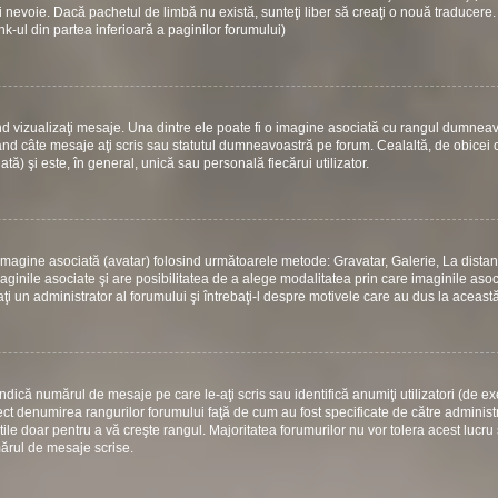
 nevoie. Dacă pachetul de limbă nu există, sunteţi liber să creaţi o nouă traducere.
link-ul din partea inferioară a paginilor forumului)
d vizualizaţi mesaje. Una dintre ele poate fi o imagine asociată cu rangul dumneav
ând câte mesaje aţi scris sau statutul dumneavoastră pe forum. Cealaltă, de obicei
) şi este, în general, unică sau personală fiecărui utilizator.
 o imagine asociată (avatar) folosind următoarele metode: Gravatar, Galerie, La dista
ginile asociate şi are posibilitatea de a alege modalitatea prin care imaginile asoci
aţi un administrator al forumului şi întrebaţi-l despre motivele care au dus la aceast
dică numărul de mesaje pe care le-aţi scris sau identifică anumiţi utilizatori (de e
rect denumirea rangurilor forumului faţă de cum au fost specificate de către administ
le doar pentru a vă creşte rangul. Majoritatea forumurilor nu vor tolera acest lucru 
mărul de mesaje scrise.