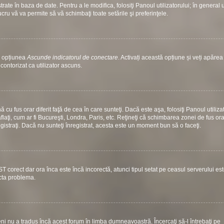
ate în baza de date. Pentru a le modifica, folosiţi Panoul utilizatorului; în general 
ucru vă va permite să vă schimbaţi toate setările şi preferinţele.
si opțiunea
Ascunde indicatorul de conectare
. Activați această opțiune și veți apăre
contorizat ca utilizator ascuns.
u fus orar diferit faţă de cea în care sunteţi. Dacă este aşa, folosiţi Panoul utiliza
laţi, cum ar fi Bucureşti, Londra, Paris, etc. Reţineţi că schimbarea zonei de fus ora
nregistraţi. Dacă nu sunteţi înregistrat, acesta este un moment bun să o faceţi.
ST corect dar ora înca este încă incorectă, atunci tipul setat pe ceasul serverului es
ecta problema.
i nu a tradus încă acest forum în limba dumneavoastră. Încercaţi să-l întrebaţi pe