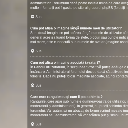
administratorul forumului dacă poate instala limba de care aveţi
multe informaţii pot fi gasite pe site-ul grupului phpBB (folosiţi 
Sus
Cum pot afişa o imagine lângă numele meu de utilizator?
Sunt două imagini ce pot apărea lângă numele de utilizator cân
general acestea luând forma de stele, blocuri sau puncte indic
mai mare, este cunoscută sub numele de avatar (imagine asociată
Sus
Cum pot afișa o imagine asociată (avatar)?
În Panoul utilizatorului, în secțiunea “Profil” vă puteți adăuga
Încărcare. Administratorul forumului decide dacă să activeze ima
folosite. Dacă nu puteţi folosi imaginile asociate, atunci contact
Sus
Care este rangul meu şi cum il pot schimba?
Rangurile, care apar sub numele dumneavoastră de utilizator, in
moderatorii şi administratorii). În general, nu puteţi schimba di
forumului. Vă rugăm, să nu abuzaţi de forum scriind mesaje inuti
moderatorii sau administratorii vă vor scădea pur şi simplu nu
Sus