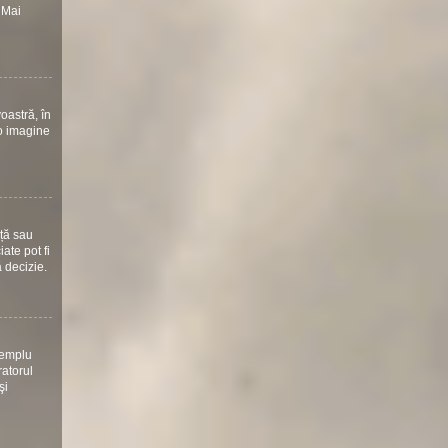
 Mai
oastră, în
 o imagine
nță sau
ate pot fi
ă decizie.
xemplu
ratorul
şi