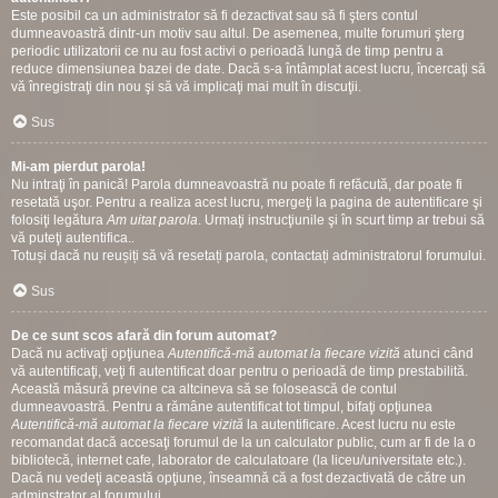
Este posibil ca un administrator să fi dezactivat sau să fi şters contul
dumneavoastră dintr-un motiv sau altul. De asemenea, multe forumuri şterg
periodic utilizatorii ce nu au fost activi o perioadă lungă de timp pentru a
reduce dimensiunea bazei de date. Dacă s-a întâmplat acest lucru, încercaţi să
vă înregistraţi din nou şi să vă implicaţi mai mult în discuţii.
Sus
Mi-am pierdut parola!
Nu intraţi în panică! Parola dumneavoastră nu poate fi refăcută, dar poate fi
resetată uşor. Pentru a realiza acest lucru, mergeţi la pagina de autentificare şi
folosiţi legătura
Am uitat parola
. Urmaţi instrucţiunile şi în scurt timp ar trebui să
vă puteţi autentifica..
Totuși dacă nu reușiți să vă resetați parola, contactați administratorul forumului.
Sus
De ce sunt scos afară din forum automat?
Dacă nu activaţi opţiunea
Autentifică-mă automat la fiecare vizită
atunci când
vă autentificaţi, veţi fi autentificat doar pentru o perioadă de timp prestabilită.
Această măsură previne ca altcineva să se folosească de contul
dumneavoastră. Pentru a rămâne autentificat tot timpul, bifaţi opţiunea
Autentifică-mă automat la fiecare vizită
la autentificare. Acest lucru nu este
recomandat dacă accesaţi forumul de la un calculator public, cum ar fi de la o
bibliotecă, internet cafe, laborator de calculatoare (la liceu/universitate etc.).
Dacă nu vedeţi această opţiune, înseamnă că a fost dezactivată de către un
adminstrator al forumului.