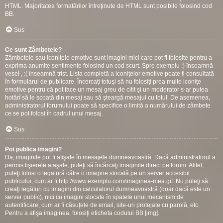
HTML. Majoritatea formatărilor întreţinute de HTML sunt posibile folosind cod
BB.
Sus
Ce sunt Zâmbetele?
Zâmbetele sau iconiţele emotive sunt imagini mici care pot fi folosite pentru a
exprima anumite sentimente folosind un cod scurt. Spre exemplu :) înseamnă
vesel , :( înseamnă trist. Lista completă a iconiţelor emotive poate fi consultată
în formularul de publicare. Încercaţi totuşi să nu folosiţi prea multe iconiţe
emotive pentru că pot face un mesaj greu de citit şi un moderator s-ar putea
hotărî să le scoată din mesaj sau să şteargă mesajul cu totul. De asemenea,
administratorul forumului poate să specifice o limită a numărului de zâmbete
ce se pot folosi în cadrul unui mesaj.
Sus
Pot publica imagini?
Da, imaginile pot fi afişate în mesajele dumneavoastră. Dacă administratorul a
permis fişierele ataşate, puteţi să încărcaţi imaginile direct pe forum. Altfel,
puteţi folosi o legatură către o imagine stocată pe un server accesibil
publicului, cum ar fi http://www.exemplu.com/imaginea-mea.gif. Nu puteţi să
creaţi legături cu imagini din calculatorul dumneavoastră (doar dacă este un
server public), nici cu imagini stocate în spatele unui mecanism de
autentificare, cum ar fi căsuţele de email, site-uri protejate cu parolă, etc.
Pentru a afişa imaginea, folosiţi eticheta codului BB [img].