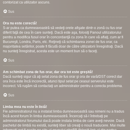
contorizat ca utilizator ascuns.
Sus
Ora nu este corectă!
S-ar putea ca dumneavoastră să vedeţi orele afişate dintr-o zonă cu fus orar
diferit faţă de cea în care sunteţi. Dacă este aşa, folosiţi Panoul utilizatorului
pentru a modifica fusul orar în concordanţă cu zona în care vă aflaţi, cum ar fi
Bucureşti, Londra, Paris, etc. Reţineţi că schimbarea zonei de fus orar, ca
majoritatea setărilor, poate fi făcută doar de către utilizatorii înregistraţi. Dacă
nu sunteţi înregistrat, acesta este un moment bun să o faceţi.
Sus
Am schimbat zona de fus orar, dar ora tot este greşită!
Dacă sunteţi sigur că aţi setat zona de fus orar şi ora de vară/DST corect dar
ora înca este încă incorectă, atunci tipul setat pe ceasul serverului este
incorect. Vă rugăm să contactaţi un administrator pentru a corecta problema.
Sus
Limba mea nu este în listă!
Fie administratorul nu a instalat limba dumneavoastră sau nimeni nu a tradus
încă acest forum în limba dumneavoastră. Încercaţi să-l întrebaţi pe
administratorul forumului dacă poate instala limba de care aveţi nevoie. Dacă
pachetul de limbă nu există, sunteţi liber să creaţi o nouă traducere. Mai multe