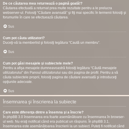
De ce căutarea mea returnează o pagină goală!?
Căutarea efectuată a returnat prea multe rezultate pentru a le prelucra
webserver-ul. Folosiţi “Căutare avansată” şi fiţi mai specific în termenii folosiţi şi
forumurile în care se efectuează căutarea.
Sus
Cum pot căuta utilizatori?
Duceţi-vă la memberlist şi folosiţi legătura “Caută un membru”.
Sus
Cum pot găsi mesajele şi subiectele mele?
Pentru a afişa mesajele dumneavoastră folosiţi legătura “Căută mesajele
utilizatorului” din Panoul utilizatorului sau din pagina de profil. Pentru a vă
căuta subiectele proprii, folosiţi pagina de căutare avansată şi introduceţi
opţiunile adecvate.
Sus
Însemnarea şi înscrierea la subiecte
Care este diferenţa dintre a însemna şi a înscrie?
În phpBB 3.0 însemnarea era foarte asemănătoare cu însemnarea în browser-
ul web. Nu eraţi notificat când era publicat un răspuns. În phpBB 3.1,
însemnarea este asemănătoarea înscrierii la un subiect. Puteți fi notificat când