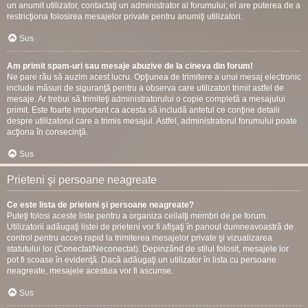
un anumit utilizator, contactaţi un administrator al forumului; el are puterea de a
restricţiona folosirea mesajelor private pentru anumiţi utilizatori.
Sus
Am primit spam-uri sau mesaje abuzive de la cineva din forum!
Ne pare rău să auzim acest lucru. Opţiunea de trimitere a unui mesaj electronic
include măsuri de siguranţă pentru a observa care utilizatori trimit astfel de
mesaje. Ar trebui să trimiteţi administratorului o copie completă a mesajului
primit. Este foarte important ca acesta să includă antetul ce conţine detalii
despre utilizatorul care a trimis mesajul. Astfel, administratorul forumului poate
acţiona în consecinţă.
Sus
Prieteni şi persoane neagreate
Ce este lista de prieteni şi persoane neagreate?
Puteţi folosi aceste liste pentru a organiza ceilalţi membri de pe forum.
Utilizatorii adăugaţi listei de prieteni vor fi afişaţi în panoul dumneavoastră de
control pentru acces rapid la trimiterea mesajelor private şi vizualizarea
statutului lor (Conectat/Neconectat). Depinzând de stilul folosit, mesajele lor
pot fi scoase în evidenţă. Dacă adăugaţi un utilizator în lista cu persoane
neagreate, mesajele acestuia vor fi ascunse.
Sus