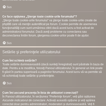
Sus
Ce face opţiunea „Şterge toate cookie-urile forumului”?
„Şterge toate cookie-urile forumului” va şterge toate cookie-urile create de
phpBB care vă menţin autentificat pe forum. Cookie permite de asemenea
funcţionalităţi cum sunt urmărirea citirii dacă acest lucru a fost activat de
administratorul forumului. Dacă aveţi probleme cu conectarea sau
deconectarea în/din forum, ştergerea cookie-urilor poate fi de ajutor.
Sus
Setările şi preferinţele utilizatorului
Cum îmi schimb setările?
Toate setările dumneavoastră (dacă sunteţi înregistrat) sunt păstrate în baza de
date. Pentru a le modifica, folosiţi Panoul utilizatorului; în general un link poate
fi găsit în partea superioară a paginilor forumului. Acest lucru vă va permite să
vă schimbaţi toate setările şi preferinţele.
Sus
Cum îmi ascund prezența în lista de utilizatori conectați?
În Panoul utilizatorului, în secțiunea “Preferinţe forum”, veți găsi opțiunea
Ascunde indicatorul de conectare
. Activați această opțiune și veți apărea
conectat doar pentru administratori, moderatori și dumneavoastră. Veți fi