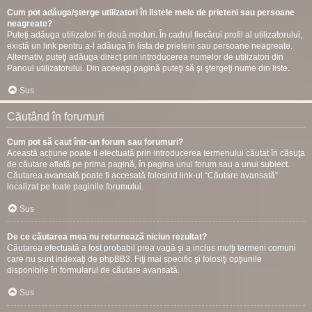
Cum pot adăuga/şterge utilizatori în listele mele de prieteni sau persoane
neagreate?
Puteţi adăuga utilizatori în două moduri. În cadrul fiecărui profil al utilizatorului,
există un link pentru a-l adăuga în lista de prieteni sau persoane neagreate.
Alternativ, puteţi adăuga direct prin introducerea numelor de utilizatori din
Panoul utilizatorului. Din aceeaşi pagină puteţi să şi ştergeţi nume din liste.
Sus
Căutând în forumuri
Cum pot să caut într-un forum sau forumuri?
Această acțiune poate fi efectuată prin introducerea termenului căutat în căsuţa
de căutare aflată pe prima pagină, în pagina unui forum sau a unui subiect.
Căutarea avansată poate fi accesată folosind link-ul “Căutare avansată”
localizat pe toate paginile forumului.
Sus
De ce căutarea mea nu returnează niciun rezultat?
Căutarea efectuată a fost probabil prea vagă şi a inclus mulţi termeni comuni
care nu sunt indexaţi de phpBB3. Fiţi mai specific şi folosiţi opţiunile
disponibile în formularul de căutare avansată.
Sus