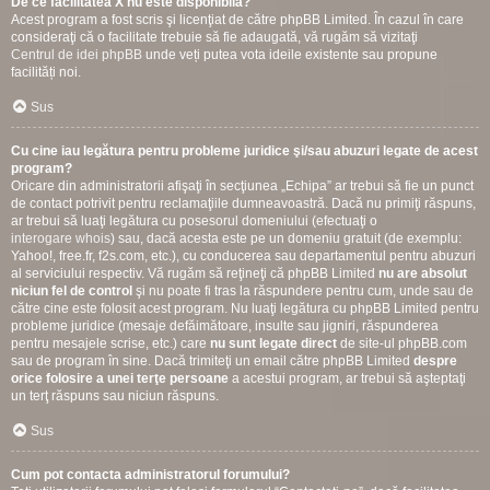
De ce facilitatea X nu este disponibilă?
Acest program a fost scris şi licenţiat de către phpBB Limited. În cazul în care
consideraţi că o facilitate trebuie să fie adaugată, vă rugăm să vizitaţi
Centrul de idei phpBB
unde veți putea vota ideile existente sau propune
facilități noi.
Sus
Cu cine iau legătura pentru probleme juridice şi/sau abuzuri legate de acest
program?
Oricare din administratorii afişaţi în secţiunea „Echipa” ar trebui să fie un punct
de contact potrivit pentru reclamaţiile dumneavoastră. Dacă nu primiţi răspuns,
ar trebui să luaţi legătura cu posesorul domeniului (efectuaţi o
interogare whois
) sau, dacă acesta este pe un domeniu gratuit (de exemplu:
Yahoo!, free.fr, f2s.com, etc.), cu conducerea sau departamentul pentru abuzuri
al serviciului respectiv. Vă rugăm să reţineţi că phpBB Limited
nu are absolut
niciun fel de control
şi nu poate fi tras la răspundere pentru cum, unde sau de
către cine este folosit acest program. Nu luaţi legătura cu phpBB Limited pentru
probleme juridice (mesaje defăimătoare, insulte sau jigniri, răspunderea
pentru mesajele scrise, etc.) care
nu sunt legate direct
de site-ul phpBB.com
sau de program în sine. Dacă trimiteţi un email către phpBB Limited
despre
orice folosire a unei terţe persoane
a acestui program, ar trebui să aşteptaţi
un terţ răspuns sau niciun răspuns.
Sus
Cum pot contacta administratorul forumului?