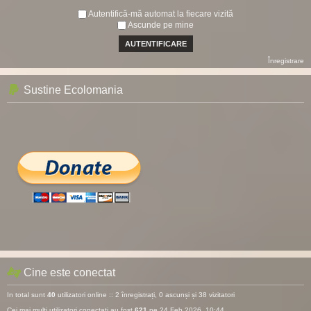
Autentifică-mă automat la fiecare vizită
Ascunde pe mine
Înregistrare
Sustine Ecolomania
Cine este conectat
In total sunt
40
utilizatori online :: 2 înregistrați, 0 ascunși și 38 vizitatori
Cei mai mulţi utilizatori conectaţi au fost
621
pe 24 Feb 2026, 10:44