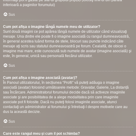
informaţii pot fi gasite pe site-ul grupului phpBB (folosiţi link-ul din partea
inferioară a paginilor forumului)
Sus
Cum pot afişa o imagine lângă numele meu de utilizator?
Sunt două imagini ce pot apărea lângă numele de utilizator când vizualizaţi
mesaje. Una dintre ele poate fi o imagine asociată cu rangul dumneavoastră,
în general acestea luând forma de stele, blocuri sau puncte indicând câte
mesaje aţi scris sau statutul dumneavoastră pe forum. Cealaltă, de obicei o
imagine mai mare, este cunoscută sub numele de avatar (imagine asociată) şi
este, în general, unică sau personală fiecărui utilizator.
Sus
Cum pot afișa o imagine asociată (avatar)?
În Panoul utilizatorului, în secțiunea “Profil” vă puteți adăuga o imagine
asociată (avatar) folosind următoarele metode: Gravatar, Galerie, La distanță
sau Încărcare. Administratorul forumului decide dacă să activeze imaginile
asociate şi are posibilitatea de a alege modalitatea prin care imaginile
asociate pot fi folosite. Dacă nu puteţi folosi imaginile asociate, atunci
contactaţi un administrator al forumului şi întrebaţi-l despre motivele care au
dus la această decizie.
Sus
Care este rangul meu şi cum il pot schimba?