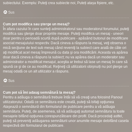
subiectului. Exemplu: Puteţi crea subiecte noi, Puteți atașa fișiere, etc.
Sus
Cum pot modifica sau şterge un mesaj?
În afara cazului în care sunteţi administratorul sau moderatorul forumului, puteţi
modifica sau şterge doar propriile mesaje. Puteţi modifica un mesaj - uneori
doar pentru o perioadă scurtă după publicare - apăsând butonul de modificare
asociat mesajulului respectiv. Dacă cineva a răspuns la mesaj, veţi observa o
mică secţiune de text sub mesaj când reveniţi la subiect care arată de câte ori
aţi modificat acel mesaj împreună cu data şi ora modificării. Aceasta va apărea
doar dacă cineva a răspuns la subiect; nu va apărea dacă un moderator sau
administrator a modificat mesajul, aceştia ar trebui să lase un mesaj în care să
spună ce şi de ce au modificat. Reţineţi că utilizatorii obișnuiți nu pot şterge un
mesaj odată ce un alt utilizator a răspuns.
Sus
Cum pot să îmi adaug semnătură la mesaj?
Pentru a adăuga o semnătură trebuie întâi să vă creaţi una folosind Panoul
utilizatorului. Odată ce semnătura este creată, puteţi să bifaţi opţiunea
Ataşează o semnătură
din formularul de publicare pentru a vă adăuga
semnătura. Puteţi, de asemenea, să vă adăugaţi automat semnătura la toate
mesajele bifând opţiunea corespunzătoare din profil. Dacă procedaţi astfel,
puteţi să preveniţi adăugarea semnăturii unor anumite mesaje debifând caseta
respectivă din formularul de publicare.