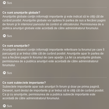
Sus
Ce sunt anunţurile globale?
Anunţurile globale conţin informaţii importante şi este indicat să le citiţi cât de
curând posibil. Anunţurile globale vor apărea în partea de sus a fiecărei pagini
de forum şi în interiorul panoului de control al utilizatorului. Permisiunea de a
publica anunţuri globale este acordată de către administratorul forumului.
Sus
Ce sunt anunţurile?
Anunţurile deseori conţin informaţii importante referitoare la forumul pe care îl
parcurgeţi şi ar trebui citite cât de curând posibil. Anunţurile apar în partea de
sus a fiecărei pagini în forumul de care aparţin. La fel ca anunţurile globale,
permisiunea de a publica anunţuri este acordată de către administratorul
forumului.
Sus
Ce sunt subiectele importante?
Subiectele importante apar sub anunţuri în forum şi doar pe prima pagină.
Deseori, sunt destul de importante şi ar trebui să le citiţi cât de curând posibil.
Ca şi cu anunţurile, permisiunea de a publica subiecte importante este
acordată de către administratorul forumului.
Sus