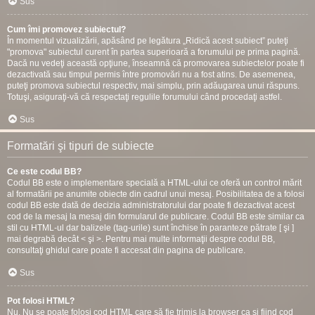
Sus
Cum îmi promovez subiectul?
În momentul vizualizării, apăsând pe legătura „Ridică acest subiect” puteţi
"promova" subiectul curent în partea superioară a forumului pe prima pagină.
Dacă nu vedeţi această opţiune, înseamnă că promovarea subiectelor poate fi
dezactivată sau timpul permis între promovări nu a fost atins. De asemenea,
puteţi promova subiectul respectiv, mai simplu, prin adăugarea unui răspuns.
Totuşi, asiguraţi-vă că respectaţi regulile forumului când procedaţi astfel.
Sus
Formatări şi tipuri de subiecte
Ce este codul BB?
Codul BB este o implementare specială a HTML-ului ce oferă un control mărit
al formatării pe anumite obiecte din cadrul unui mesaj. Posibilitatea de a folosi
codul BB este dată de decizia administratorului dar poate fi dezactivat acest
cod de la mesaj la mesaj din formularul de publicare. Codul BB este similar ca
stil cu HTML-ul dar balizele (tag-urile) sunt închise în paranteze pătrate [ şi ]
mai degrabă decât < şi >. Pentru mai multe informaţii despre codul BB,
consultaţi ghidul care poate fi accesat din pagina de publicare.
Sus
Pot folosi HTML?
Nu. Nu se poate folosi cod HTML care să fie trimis la browser ca şi fiind cod