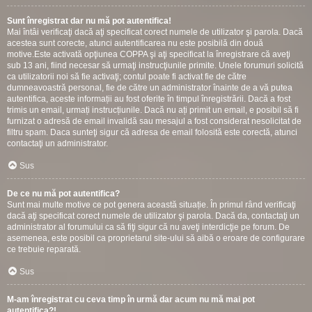
Sunt înregistrat dar nu mă pot autentifica!
Mai întâi verificaţi dacă aţi specificat corect numele de utilizator şi parola. Dacă
acestea sunt corecte, atunci autentificarea nu este posibilă din două
motive.Este activată opţiunea COPPA şi aţi specificat la înregistrare că aveţi
sub 13 ani, fiind necesar să urmaţi instrucţiunile primite. Unele forumuri solicită
ca utilizatorii noi să fie activaţi; contul poate fi activat fie de către
dumneavoastră personal, fie de către un administrator înainte de a vă putea
autentifica, aceste informații au fost oferite în timpul înregistrării. Dacă a fost
trimis un email, urmați instrucțiunile. Dacă nu ați primit un email, e posibil să fi
furnizat o adresă de email invalidă sau mesajul a fost considerat nesolicitat de
filtru spam. Daca sunteţi sigur că adresa de email folosită este corectă, atunci
contactaţi un administrator.
Sus
De ce nu mă pot autentifica?
Sunt mai multe motive ce pot genera această situație. În primul rând verificaţi
dacă aţi specificat corect numele de utilizator şi parola. Dacă da, contactaţi un
administrator al forumului ca să fiţi sigur că nu aveţi interdicţie pe forum. De
asemenea, este posibil ca proprietarul site-ului să aibă o eroare de configurare
ce trebuie reparată.
Sus
M-am înregistrat cu ceva timp în urmă dar acum nu mă mai pot
autentifica?!