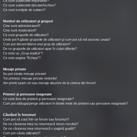
Ce sunt subiectele importante?
Ce sunt subiectele blocate/închise?
Ce sunt iconiţele de subiect?
Niveluri de utilizatori şi grupuri
Cine sunt administratorii?
Cine sunt moderatorii?
Ce sunt grupurile de utilizatori?
Unde pot fi găsite grupurile de utilizatori şi cum pot să mă asociez unuia?
Cum pot deveni liderul unui grup de utilizatori?
De ce grupurile de utilizatori apar în culori diferite?
Ce este un „Grup implicit”?
Ce este pagina "Echipa"?
Mesaje private
Nu pot trimite mesaje private!
Tot primesc mesaje private nedorite!
Am primit spam-uri sau mesaje abuzive de la cineva din forum!
Prieteni şi persoane neagreate
Ce este lista de prieteni şi persoane neagreate?
Cum pot adăuga/şterge utilizatori în listele mele de prieteni sau persoane neagreate?
Căutând în forumuri
Cum pot să caut într-un forum sau forumuri?
De ce căutarea mea nu returnează niciun rezultat?
De ce căutarea mea returnează o pagină goală!?
Cum pot căuta utilizatori?