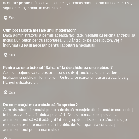
acordate pe site-ul în cauză. Contactaţi administratorul forumului dacă nu ştiţi
sigur de ce aţi primit un avertisment.
Sus
Cum pot raporta mesaje unui moderator?
Dacă administratorul a permis această facilitate, mesajul cu pricina ar trebui să
includă un buton pentru raportarea lui. Dând click pe acest buton, veţi fi
îndrumat cu paşii necesari pentru raportarea mesajului.
Sus
Pentru ce este butonul "Salvare" la deschiderea unui subiect?
Această opţiune vă dă posibilitatea să salvaţi unele pasaje în vederea
finalizării şi publicării lor în viitor. Pentru a reîncărca un pasaj salvat, folosiţi
Panoul utilizatorului.
Sus
De ce mesajul meu trebuie să fie aprobat?
Administratorul forumului poate a decis că mesajele din forumul în care scrieţi
trebuiesc verificate înaintea publicării. De asemenea, este posibil ca
administratorul să vă fi adăugat într-un grup de utilizatori ale căror mesaje
recesită o revizuire înainte de a fi publicate. Vă rugăm să contactaţi
administratorul pentru mai multe detalii.