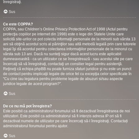
înregistraţi.
Sus
Ce este COPPA?
COPPA, sau Children’s Online Privacy Protection Act of 1998 (Actul pentru
protecţia copiilor pe internet din 1998) este o lege din Statele Unite care
solicită site-urilor ce pot colecta informaţii personale de la minorii sub vârsta 13
ani să obţină acordul scris al părinţilor sau altă metodă legală prin care tutorele
legal îşi dă acordul pentru colectarea informaţiilor personale de la minorul cu
vârsta sub 13 ani. Dacă nu sunteţi sigur dacă acest lucru este aplicabil
dumneavoastră - ca un utilizator ce se înregistrează - sau acestui site pe care
încercaţi să vă înregistraţi, contactaţi un consilier legal pentru asistenţă.
Reţineţi că echipa phpBB nu poate furniza sfaturi juridice şi nu este un punct
de contact pentru implicaţii legale de orice fel cu excepţia celor specificate în
"Cu cine iau legatura pentru probleme legate de abuzuri si/sau aspecte
juridice legate de acest program?".
Sus
De ce nu mă pot înregistra?
Este posibil ca administratorul forumului să fi dezactivat înregistrarea de noi
utilizatori. Este posibil ca administratorul să fi interzis adresa IP ori să fi
dezactivat numele de utilizator pe care încercaţi să-l înregistraţi. Contactați
administratorul forumului pentru ajutor.
Sus