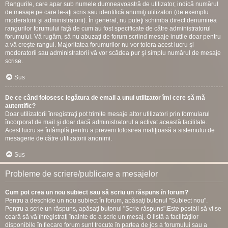
Rangurile, care apar sub numele dumneavoastră de utilizator, indică numărul
de mesaje pe care le-aţi scris sau identifică anumiţi utilizatori (de exemplu
moderatorii şi administratorii). În general, nu puteţi schimba direct denumirea
rangurilor forumului faţă de cum au fost specificate de către administratorul
forumului. Vă rugăm, să nu abuzaţi de forum scriind mesaje inutile doar pentru
a vă creşte rangul. Majoritatea forumurilor nu vor tolera acest lucru şi
moderatorii sau administratorii vă vor scădea pur şi simplu numărul de mesaje
scrise.
Sus
De ce când folosesc legătura de email a unui utilizator îmi cere să mă
autentific?
Doar utilizatorii înregistraţi pot trimite mesaje altor utilizatori prin formularul
încorporat de mail şi doar dacă administratorul a activat această facilitate.
Acest lucru se întâmplă pentru a preveni folosirea maliţioasă a sistemului de
mesagerie de către utilizatorii anonimi.
Sus
Probleme de scriere/publicare a mesajelor
Cum pot crea un nou subiect sau să scriu un răspuns în forum?
Pentru a deschide un nou subiect în forum, apăsaţi butonul "Subiect nou".
Pentru a scrie un răspuns, apăsați butonul "Scrie răspuns".Este posibil să vi se
ceară să vă înregistraţi înainte de a scrie un mesaj. O listă a facilităţilor
disponibile în fiecare forum sunt trecute în partea de jos a forumului sau a