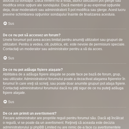
asociat cu sondajul. Dacă nimeni nu a votat, atunci utilizatorii pot şterge sau
modifica orice opţiuni ale sondajului. Dacă membrii şi-au exprimat opţiunile
deja, doar moderatorii sau administratorii îl pot modifica sau şterge. Acest lucru
previne schimbarea opţiunilor sondajului înainte de finalizarea acestuia.
Sus
De ce nu pot să accesez un forum?
Unele forumuri pot avea acces limitat pentru anumiţi utilizatori sau grupuri de
utilizatori. Pentru a vedea, citi, publica, etc. este nevoie de permisiuni speciale.
Contactaţi un moderator sau administrator pentru a vă da acces.
Sus
De ce nu pot adăuga fişiere ataşate?
Abilitatea de a adăuga fişiere ataşate se poate face pe bază de forum, grup,
sau utilizator. Administratorul forumului poate a dezactivat ataşarea fişierelor în
forumul în care vreţi să scrieţi, sau poate doar anumite grupuri pot ataşa fişiere.
Contactaţi administratorul forumului dacă nu ştiţi sigur de ce nu puteţi adăuga
fişiere ataşate.
Sus
De ce am primit un avertisment?
Fiecare administrator are propriile reguli pentru forumul său. Dacă aţi încălcat
o regulă, vi se poate da un avertisment. Reţineţi că aceasta este decizia
administratorului şi phpBB Limited nu are nimic de-a face cu avertismentele