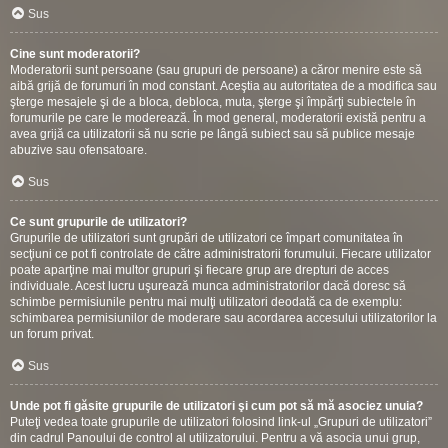
Sus
Cine sunt moderatorii?
Moderatorii sunt persoane (sau grupuri de persoane) a căror menire este să
aibă grijă de forumuri în mod constant. Aceştia au autoritatea de a modifica sau
şterge mesajele şi de a bloca, debloca, muta, şterge şi împărţi subiectele în
forumurile pe care le moderează. În mod general, moderatorii există pentru a
avea grijă ca utilizatorii să nu scrie pe lângă subiect sau să publice mesaje
abuzive sau ofensatoare.
Sus
Ce sunt grupurile de utilizatori?
Grupurile de utilizatori sunt grupări de utilizatori ce împart comunitatea în
secţiuni ce pot fi controlate de către administratorii forumului. Fiecare utilizator
poate aparţine mai multor grupuri şi fiecare grup are drepturi de acces
individuale. Acest lucru uşurează munca administratorilor dacă doresc să
schimbe permisiunile pentru mai mulţi utilizatori deodată ca de exemplu:
schimbarea permisiunilor de moderare sau acordarea accesului utilizatorilor la
un forum privat.
Sus
Unde pot fi găsite grupurile de utilizatori şi cum pot să mă asociez unuia?
Puteţi vedea toate grupurile de utilizatori folosind link-ul „Grupuri de utilizatori”
din cadrul Panoului de control al utilizatorului. Pentru a vă asocia unui grup,