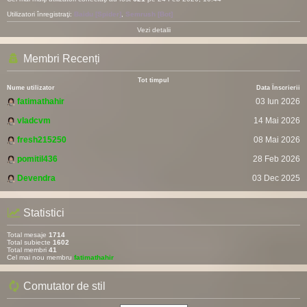
Utilizatori înregistraţi:
Baidu [Spider]
,
Semrush [Bot]
Vezi detalii
Membri Recenți
Tot timpul
Nume utilizator
Data Înscrierii
fatimathahir
03 Iun 2026
vladcvm
14 Mai 2026
fresh215250
08 Mai 2026
pomitil436
28 Feb 2026
Devendra
03 Dec 2025
Statistici
Total mesaje
1714
Total subiecte
1602
Total membri
41
Cel mai nou membru
fatimathahir
Comutator de stil