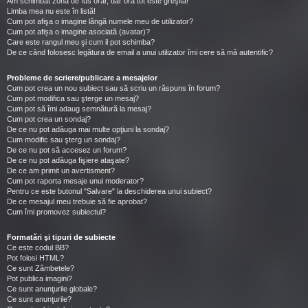
Am schimbat zona de fus orar, dar ora tot este greşită!
Limba mea nu este în listă!
Cum pot afişa o imagine lângă numele meu de utilizator?
Cum pot afișa o imagine asociată (avatar)?
Care este rangul meu şi cum il pot schimba?
De ce când folosesc legătura de email a unui utilizator îmi cere să mă autentific?
Probleme de scriere/publicare a mesajelor
Cum pot crea un nou subiect sau să scriu un răspuns în forum?
Cum pot modifica sau şterge un mesaj?
Cum pot să îmi adaug semnătură la mesaj?
Cum pot crea un sondaj?
De ce nu pot adăuga mai multe opţiuni la sondaj?
Cum modific sau şterg un sondaj?
De ce nu pot să accesez un forum?
De ce nu pot adăuga fişiere ataşate?
De ce am primit un avertisment?
Cum pot raporta mesaje unui moderator?
Pentru ce este butonul "Salvare" la deschiderea unui subiect?
De ce mesajul meu trebuie să fie aprobat?
Cum îmi promovez subiectul?
Formatări şi tipuri de subiecte
Ce este codul BB?
Pot folosi HTML?
Ce sunt Zâmbetele?
Pot publica imagini?
Ce sunt anunţurile globale?
Ce sunt anunţurile?