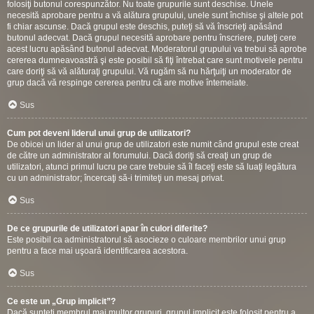
folosiţi butonul corespunzător. Nu toate grupurile sunt deschise. Unele
necesită aprobare pentru a vă alătura grupului, unele sunt închise şi altele pot
fi chiar ascunse. Dacă grupul este deschis, puteţi să vă înscrieţi apăsând
butonul adecvat. Dacă grupul necesită aprobare pentru înscriere, puteţi cere
acest lucru apăsând butonul adecvat. Moderatorul grupului va trebui să aprobe
cererea dumneavoastră şi este posibil să fiţi întrebat care sunt motivele pentru
care doriţi să vă alăturaţi grupului. Vă rugăm să nu hărţuiţi un moderator de
grup dacă vă respinge cererea pentru că are motive întemeiate.
Sus
Cum pot deveni liderul unui grup de utilizatori?
De obicei un lider al unui grup de utilizatori este numit când grupul este creat
de către un administrator al forumului. Dacă doriţi să creaţi un grup de
utilizatori, atunci primul lucru pe care trebuie să îl faceţi este să luaţi legătura
cu un administrator; încercaţi să-i trimiteţi un mesaj privat.
Sus
De ce grupurile de utilizatori apar în culori diferite?
Este posibil ca administratorul să asocieze o culoare membrilor unui grup
pentru a face mai uşoară identificarea acestora.
Sus
Ce este un „Grup implicit”?
Dacă sunteţi membrul mai multor grupuri, grupul implicit este folosit pentru a