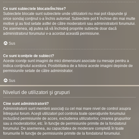
Ce sunt subiectele blocate/închise?
Subiectele blocate sunt subiectele unde utilizatorii nu mai pot răspunde şi
orice sondaj conţinut s-a închis automat. Subiectele pot fi închise din mai multe
motive şi au fost setate astfel de către moderatorii sau administratorii forumului.
De asemenea, aţi putea să vă închideţi propriile subiecte doar dacă
administratorul forumului v-a acordat această permisiune.
Sus
Ce sunt iconiţele de subiect?
Aceste iconiţe sunt imagini de mici dimensiuni asociate cu mesaje pentru a
indica conţinutul acestora. Posibilitatea de a folosi aceste imagini depinde de
permisiunile setate de către administrator.
Sus
Niveluri de utilizatori şi grupuri
Cine sunt administratorii?
Administratorii sunt membrii asociaţi cu cel mai mare nivel de control asupra
întregului forum. Aceşti utilizatori pot controla toate operaţiunile forumului
incluzând permisiunile de acces, excluderea utilizatorilor, crearea grupurilor
sau a moderatorilor, etc. în funcţie de permisiunile primite de la fondatorul
forumului. De asemenea, au capacitatea de moderare completă în toate
forumurile în funcţie de permisiunile primite de la fondatorul forumului.