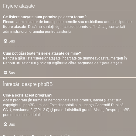
Fişiere ataşate
Ce fişiere ataşate sunt permise pe acest forum?
Fiecare administrator de forum poate permite sau restricţiona anumite tipuri de
fişiere ataşate. Dacă nu sunteţi sigur ce este permis sâ încărcaţi, contactaţi
administratorul forumului pentru asistenţă.
Sus
Cum pot găsi toate fişierele ataşate de mine?
Pentru a găsi lista fişierelor ataşate încărcate de dumneavoastră, mergeţi în
Panoul utilizatorului şi folosiţi legăturile către secţiunea de fişiere ataşate.
Sus
Întrebări despre phpBB
Cine a scris acest program?
Acest program (în forma sa nemodificată) este produs, lansat şi aflat sub
copyright-ul
phpBB Limited
. Este disponibil sub Licenţa Generală Publică
GNU, versiunea 2 (GPL-2.0) şi poate fi distribuit gratuit. Vedeți
Despre phpBB
pentru mai multe detalii.
Sus