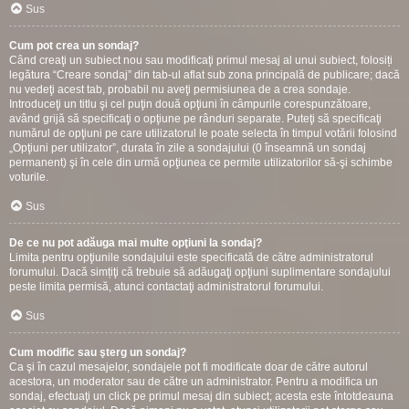
Sus
Cum pot crea un sondaj?
Când creaţi un subiect nou sau modificaţi primul mesaj al unui subiect, folosiți
legătura “Creare sondaj” din tab-ul aflat sub zona principală de publicare; dacă
nu vedeţi acest tab, probabil nu aveţi permisiunea de a crea sondaje.
Introduceţi un titlu şi cel puţin două opţiuni în câmpurile corespunzătoare,
având grijă să specificaţi o opţiune pe rânduri separate. Puteţi să specificaţi
numărul de opţiuni pe care utilizatorul le poate selecta în timpul votării folosind
„Opţiuni per utilizator”, durata în zile a sondajului (0 înseamnă un sondaj
permanent) şi în cele din urmă opţiunea ce permite utilizatorilor să-şi schimbe
voturile.
Sus
De ce nu pot adăuga mai multe opţiuni la sondaj?
Limita pentru opţiunile sondajului este specificată de către administratorul
forumului. Dacă simțiţi că trebuie să adăugaţi opţiuni suplimentare sondajului
peste limita permisă, atunci contactaţi administratorul forumului.
Sus
Cum modific sau şterg un sondaj?
Ca şi în cazul mesajelor, sondajele pot fi modificate doar de către autorul
acestora, un moderator sau de către un administrator. Pentru a modifica un
sondaj, efectuaţi un click pe primul mesaj din subiect; acesta este întotdeauna