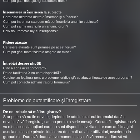
Cum pot găsi mesajele şi subiectele mele?
Însemnarea şi înscrierea la subiecte
Care este diferenţa dintre a însemna şi a înscrie?
Cum pot însemna sau cum mă pot înscrie la anumite subiecte?
Cum pot să mă înscriu la un anumit forum?
How do I remove my subscriptions?
Fişiere ataşate
Ce fişiere ataşate sunt permise pe acest forum?
Cum pot găsi toate fişierele ataşate de mine?
Întrebări despre phpBB
Cine a scris acest program?
De ce facilitatea X nu este disponibilă?
Cu cine iau legătura pentru probleme juridice şi/sau abuzuri legate de acest program?
Cum pot contacta administratorul forumului?
Probleme de autentificare şi înregistrare
De ce trebuie să mă înregistrez?
S-ar putea să nu fie nevoie, depinde de administratorul forumului dacă e
nevoie să vă înregistraţi sau nu pentru a scrie mesaje. Oricum, înregistrarea vă
va oferi acces la opţiuni care nu sunt disponibile vizitatorilor cum ar fi imagini
asociate, mesaje private, trimiterea de email-uri altor utilizatori, înscrierea în
grupuri etc. Durează doar câteva momente, aşa că vă recomandăm să vă