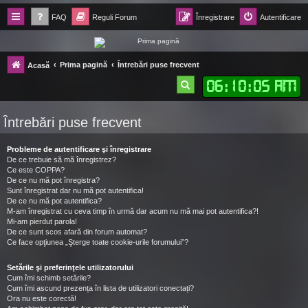
FAQ
Reguli Forum
Înregistrare
Autentificare
Forum Ecolomania™®
Prima pagină
Întrebări puse frecvent
Acasă
-= Idei pentru viitor =-
06
:
10
:
07 AM
C
ă
Întrebări puse frecvent
u
t
Probleme de autentificare şi înregistrare
a
De ce trebuie să mă înregistrez?
Ce este COPPA?
r
De ce nu mă pot înregistra?
Sunt înregistrat dar nu mă pot autentifica!
e
De ce nu mă pot autentifica?
M-am înregistrat cu ceva timp în urmă dar acum nu mă mai pot autentifica?!
Mi-am pierdut parola!
De ce sunt scos afară din forum automat?
Ce face opţiunea „Şterge toate cookie-urile forumului”?
Setările şi preferinţele utilizatorului
Cum îmi schimb setările?
Cum îmi ascund prezența în lista de utilizatori conectați?
Ora nu este corectă!