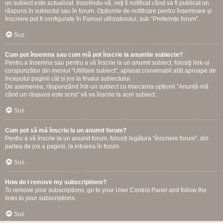
un subiect este actualizat. Înscriindu-vă, veţi fi notificat când va fi publicat un
răspuns în subiectul sau în forum. Opțiunile de notificare pentru însemnare și
înscriere pot fi configurate în Panoul utilizatorului, sub “Preferințe forum”.
Sus
Cum pot însemna sau cum mă pot înscrie la anumite subiecte?
Pentru a însemna sau pentru a vă înscrie la un anumit subiect, folosiţi link-ul
corspunzător din meniul "Utilitare subiect", aplasat convenabil atât aproape de
începutul paginii cât și jos la finalul subiectului.
De asemenea, răspunzând într-un subiect cu marcarea opțiunii “Anunță-mă
când un răspuns este scris” vă va înscrie la acel subiect.
Sus
Cum pot să mă înscriu la un anumit forum?
Pentru a vă înscrie la un anumit forum, folosiți legătura “Înscriere forum”, din
partea de jos a paginii, la intrarea în forum.
Sus
How do I remove my subscriptions?
To remove your subscriptions, go to your User Control Panel and follow the
links to your subscriptions.
Sus