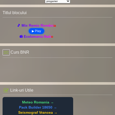
Titlul blocului
🎵 Mix Remix România
▶ Play
📻 Ecolomania Radio
Curs BNR
Link-uri Utile
Meteo Romania →
Pack Builder 18650 →
Seismograf Vrancea →