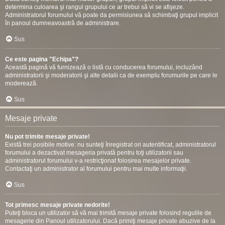
determina culoarea şi rangul grupului ce ar trebui să vi se afişeze.
Administratorul forumului vă poate da permisiunea să schimbaţi grupul implicit
în panoul dumneavoastră de administrare.
Sus
Ce este pagina "Echipa"?
Această pagină vă furnizează o listă cu conducerea forumului, incluzând
administratorii şi moderatorii şi alte detalii ca de exemplu forumurile pe care le
moderează.
Sus
Mesaje private
Nu pot trimite mesaje private!
Există trei posibile motive: nu sunteţi înregistrat ori autentificat, administratorul
forumului a dezactivat mesageria privată pentru toţi utilizatorii sau
administratorul forumului v-a restricţionat folosirea mesajelor private.
Contactaţi un administrator al forumului pentru mai multe informaţii.
Sus
Tot primesc mesaje private nedorite!
Puteţi bloca un utilizator să vă mai trimită mesaje private folosind regulile de
mesagerie din Panoul utilizatorului. Dacă primiţi mesaje private abuzive de la