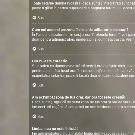
Toate setările dumneavoastră (dacă sunteţi înregistrat) sunt păstr
poate fi găsit în partea superioară a paginilor forumului. Acest l
Sus
Cum îmi ascund prezența în lista de utilizatori conectați?
În Panoul utilizatorului, în secțiunea “Preferinţe forum”, veți gă
doar pentru administratori, moderatori și dumneavoastră. Veți fi 
Sus
Ora nu este corectă!
S-ar putea ca dumneavoastră să vedeţi orele afişate dintr-o zonă c
pentru a modifica fusul orar în concordanţă cu zona în care vă af
majoritatea setărilor, poate fi făcută doar de către utilizatorii î
Sus
Am schimbat zona de fus orar, dar ora tot este greşită!
Dacă sunteţi sigur că aţi setat zona de fus orar şi ora de vară/D
incorect. Vă rugăm să contactaţi un administrator pentru a cor
Sus
Limba mea nu este în listă!
Fie administratorul nu a instalat limba dumneavoastră sau nimen