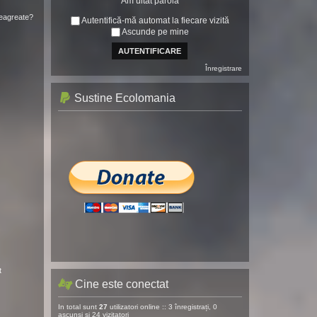
Am uitat parola
neagreate?
Autentifică-mă automat la fiecare vizită
Ascunde pe mine
Înregistrare
Sustine Ecolomania
t
Cine este conectat
In total sunt
27
utilizatori online :: 3 înregistrați, 0
ascunși și 24 vizitatori