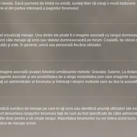
 nevoie. Dacă pachetul de limbă nu există, sunteţi liber să creaţi o nouă traducere.
link-ul din partea inferioară a paginilor forumului)
d vizualizaţi mesaje. Una dintre ele poate fi o imagine asociată cu rangul dumneav
ând câte mesaje aţi scris sau statutul dumneavoastră pe forum. Cealaltă, de obicei
) şi este, în general, unică sau personală fiecărui utilizator.
 o imagine asociată (avatar) folosind următoarele metode: Gravatar, Galerie, La dista
ginile asociate şi are posibilitatea de a alege modalitatea prin care imaginile asoci
aţi un administrator al forumului şi întrebaţi-l despre motivele care au dus la aceast
dică numărul de mesaje pe care le-aţi scris sau identifică anumiţi utilizatori (de e
rect denumirea rangurilor forumului faţă de cum au fost specificate de către administ
le doar pentru a vă creşte rangul. Majoritatea forumurilor nu vor tolera acest lucru 
mărul de mesaje scrise.