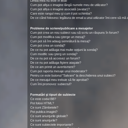
Limba mea nu este în listă!
Cum pot afişa o imagine lângă numele meu de utilizator?
Cum pot afișa o imagine asociată (avatar)?
Care este rangul meu şi cum il pot schimba?
De ce când folosesc legătura de email a unui utilizator îmi cere să mă a
Probleme de scriere/publicare a mesajelor
Cum pot crea un nou subiect sau să scriu un răspuns în forum?
Cum pot modifica sau şterge un mesaj?
Cum pot să îmi adaug semnătură la mesaj?
Cum pot crea un sondaj?
De ce nu pot adăuga mai multe opţiuni la sondaj?
Cum modific sau şterg un sondaj?
De ce nu pot să accesez un forum?
De ce nu pot adăuga fişiere ataşate?
De ce am primit un avertisment?
Cum pot raporta mesaje unui moderator?
Pentru ce este butonul "Salvare" la deschiderea unui subiect?
De ce mesajul meu trebuie să fie aprobat?
Cum îmi promovez subiectul?
Formatări şi tipuri de subiecte
Ce este codul BB?
Pot folosi HTML?
Ce sunt Zâmbetele?
Pot publica imagini?
Ce sunt anunţurile globale?
Ce sunt anunţurile?
Ce sunt subiectele importante?