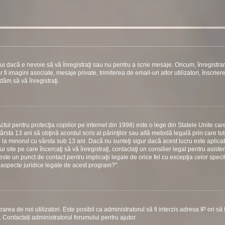
ui dacă e nevoie să vă înregistraţi sau nu pentru a scrie mesaje. Oricum, înregistra
 fi imagini asociate, mesaje private, trimiterea de email-uri altor utilizatori, înscrier
ăm să vă înregistraţi.
ul pentru protecţia copiilor pe internet din 1998) este o lege din Statele Unite care
vârsta 13 ani să obţină acordul scris al părinţilor sau altă metodă legală prin care tu
e la minorul cu vârsta sub 13 ani. Dacă nu sunteţi sigur dacă acest lucru este aplicab
 site pe care încercaţi să vă înregistraţi, contactaţi un consilier legal pentru asiste
este un punct de contact pentru implicaţii legale de orice fel cu excepţia celor specif
 aspecte juridice legate de acest program?".
area de noi utilizatori. Este posibil ca administratorul să fi interzis adresa IP ori să f
i. Contactați administratorul forumului pentru ajutor.