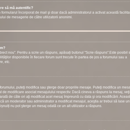
ere să mă autentific?
prin formularul încorporat de mail şi doar dacă administratorul a activat această facilita
ului de mesagerie de către utilizatorii anonimi.
rum?
iect nou". Pentru a scrie un răspuns, apăsați butonul "Scrie răspuns".Este posibil s
ilităţilor disponibile în fiecare forum sunt trecute în partea de jos a forumului sau a
e, etc.
 forumului, puteţi modifica sau şterge doar propriile mesaje. Puteţi modifica un mesa
 de modificare asociat mesajulului respectiv. Dacă cineva a răspuns la mesaj, veţ
arată de câte ori aţi modificat acel mesaj împreună cu data şi ora modificării. Aceas
ă un moderator sau administrator a modificat mesajul, aceştia ar trebui să lase un
bișnuiți nu pot şterge un mesaj odată ce un alt utilizator a răspuns.