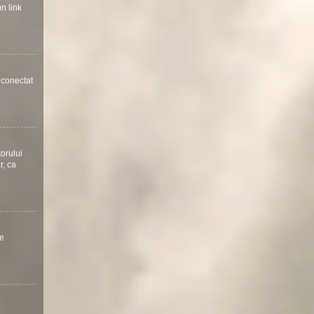
un link
a conectat
torului
r, ca
te