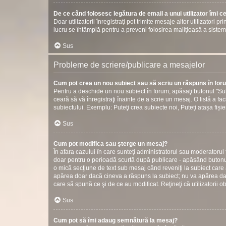
De ce când folosesc legătura de email a unui utilizator îmi c
Doar utilizatorii înregistraţi pot trimite mesaje altor utilizatori 
lucru se întâmplă pentru a preveni folosirea maliţioasă a sistem
Sus
Probleme de scriere/publicare a mesajelor
Cum pot crea un nou subiect sau să scriu un răspuns în fo
Pentru a deschide un nou subiect în forum, apăsaţi butonul "Sub
ceară să vă înregistraţi înainte de a scrie un mesaj. O listă a fac
subiectului. Exemplu: Puteţi crea subiecte noi, Puteți atașa fișier
Sus
Cum pot modifica sau şterge un mesaj?
În afara cazului în care sunteţi administratorul sau moderatorul
doar pentru o perioadă scurtă după publicare - apăsând butonul
o mică secţiune de text sub mesaj când reveniţi la subiect care 
apărea doar dacă cineva a răspuns la subiect; nu va apărea dac
care să spună ce şi de ce au modificat. Reţineţi că utilizatorii o
Sus
Cum pot să îmi adaug semnătură la mesaj?