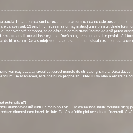
or şi parola. Dacă acestea sunt corecte, atunci autentificarea nu este posibilă din do
are că aveţi sub 13 ani, fiind necesar să urmaţi instrucţiunile primite. Unele forumuri
 către dumneavoastră personal, fie de către un administrator înainte de a vă putea autent
t trimis un email, urmați instrucțiunile. Dacă nu ați primit un email, e posibil să fi fur
at de filtru spam. Daca sunteţi sigur că adresa de email folosită este corectă, atunci
ând verificaţi dacă aţi specificat corect numele de utilizator şi parola. Dacă da, con
ie pe forum. De asemenea, este posibil ca proprietarul site-ului să aibă o eroare de c
ot autentifica?!
s contul dumneavoastră dintr-un motiv sau altul. De asemenea, multe forumuri şterg p
u a reduce dimensiunea bazei de date. Dacă s-a întâmplat acest lucru, încercaţi să vă