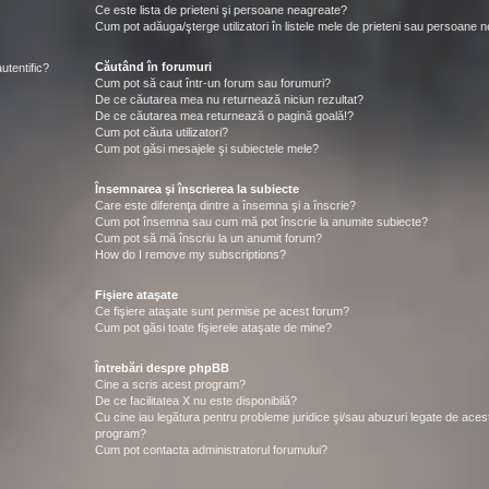
Ce este lista de prieteni şi persoane neagreate?
Cum pot adăuga/şterge utilizatori în listele mele de prieteni sau persoane 
Căutând în forumuri
utentific?
Cum pot să caut într-un forum sau forumuri?
De ce căutarea mea nu returnează niciun rezultat?
De ce căutarea mea returnează o pagină goală!?
Cum pot căuta utilizatori?
Cum pot găsi mesajele şi subiectele mele?
Însemnarea şi înscrierea la subiecte
Care este diferenţa dintre a însemna şi a înscrie?
Cum pot însemna sau cum mă pot înscrie la anumite subiecte?
Cum pot să mă înscriu la un anumit forum?
How do I remove my subscriptions?
Fişiere ataşate
Ce fişiere ataşate sunt permise pe acest forum?
Cum pot găsi toate fişierele ataşate de mine?
Întrebări despre phpBB
Cine a scris acest program?
De ce facilitatea X nu este disponibilă?
Cu cine iau legătura pentru probleme juridice şi/sau abuzuri legate de aces
program?
Cum pot contacta administratorul forumului?