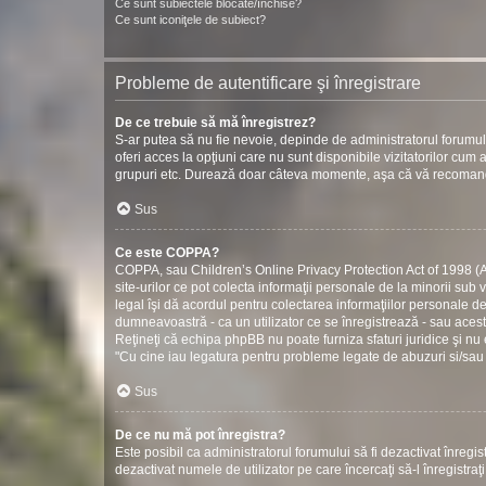
Ce sunt subiectele blocate/închise?
Ce sunt iconiţele de subiect?
Probleme de autentificare şi înregistrare
De ce trebuie să mă înregistrez?
S-ar putea să nu fie nevoie, depinde de administratorul forumul
oferi acces la opţiuni care nu sunt disponibile vizitatorilor cum ar
grupuri etc. Durează doar câteva momente, aşa că vă recomand
Sus
Ce este COPPA?
COPPA, sau Children’s Online Privacy Protection Act of 1998 (Act
site-urilor ce pot colecta informaţii personale de la minorii sub 
legal îşi dă acordul pentru colectarea informaţiilor personale d
dumneavoastră - ca un utilizator ce se înregistrează - sau acestui
Reţineţi că echipa phpBB nu poate furniza sfaturi juridice şi nu 
"Cu cine iau legatura pentru probleme legate de abuzuri si/sau
Sus
De ce nu mă pot înregistra?
Este posibil ca administratorul forumului să fi dezactivat înregistr
dezactivat numele de utilizator pe care încercaţi să-l înregistraţ