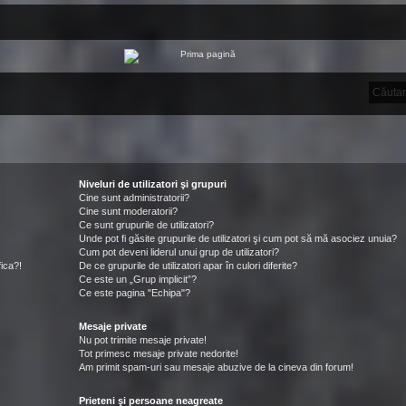
Niveluri de utilizatori şi grupuri
Cine sunt administratorii?
Cine sunt moderatorii?
Ce sunt grupurile de utilizatori?
Unde pot fi găsite grupurile de utilizatori şi cum pot să mă asociez unuia?
Cum pot deveni liderul unui grup de utilizatori?
ica?!
De ce grupurile de utilizatori apar în culori diferite?
Ce este un „Grup implicit”?
Ce este pagina "Echipa"?
Mesaje private
Nu pot trimite mesaje private!
Tot primesc mesaje private nedorite!
Am primit spam-uri sau mesaje abuzive de la cineva din forum!
Prieteni şi persoane neagreate