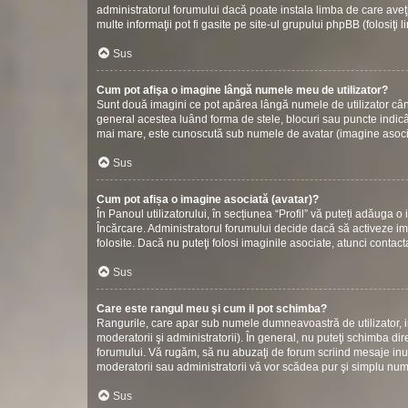
administratorul forumului dacă poate instala limba de care aveţi
multe informaţii pot fi gasite pe site-ul grupului phpBB (folosiţi 
Sus
Cum pot afişa o imagine lângă numele meu de utilizator?
Sunt două imagini ce pot apărea lângă numele de utilizator cân
general acestea luând forma de stele, blocuri sau puncte indic
mai mare, este cunoscută sub numele de avatar (imagine asociată
Sus
Cum pot afișa o imagine asociată (avatar)?
În Panoul utilizatorului, în secțiunea “Profil” vă puteți adăuga
Încărcare. Administratorul forumului decide dacă să activeze ima
folosite. Dacă nu puteţi folosi imaginile asociate, atunci contact
Sus
Care este rangul meu şi cum il pot schimba?
Rangurile, care apar sub numele dumneavoastră de utilizator, in
moderatorii şi administratorii). În general, nu puteţi schimba di
forumului. Vă rugăm, să nu abuzaţi de forum scriind mesaje inuti
moderatorii sau administratorii vă vor scădea pur şi simplu nu
Sus