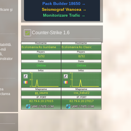
Pack Builder 18650 →
Seismograf Vrancea →
ficare şi
Monitorizare Trafic →
Counter-Strike 1.6
abilită.
ă-mă
ă,
instrator
nea
ectarea