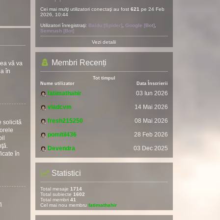
Cei mai mulţi utilizatori conectaţi au fost
621
pe 24 Feb
2026, 10:44
Utilizatori înregistraţi:
Baidu [Spider]
,
Google [Bot]
,
Semrush [Bot]
Vezi detalii
Membri Recenți
rea vă va
ea în
Tot timpul
Nume utilizator
Data Înscrierii
fatimathahir
03 Iun 2026
vladcvm
14 Mai 2026
fresh215250
08 Mai 2026
 solicită
torele
pomitil436
28 Feb 2026
il
nţă.
Devendra
03 Dec 2025
icate în
Statistici
Total mesaje
1714
Total subiecte
1602
Total membri
41
i
Cel mai nou membru
fatimathahir