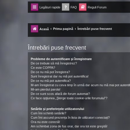
Legături rapide
FAQ
Reguli Forum
Forum Ecolomania™®
-= Idei pentru viitor =-
Prima pagină
Întrebări puse frecvent
Acasă
Întrebări puse frecvent
Probleme de autentificare şi înregistrare
De ce trebuie să mă înregistrez?
Ce este COPPA?
De ce nu mă pot înregistra?
Sunt înregistrat dar nu mă pot autentifica!
De ce nu mă pot autentifica?
M-am înregistrat cu ceva timp în urmă dar acum nu mă mai pot autentif
Mi-am pierdut parola!
De ce sunt scos afară din forum automat?
Ce face opţiunea „Şterge toate cookie-urile forumului”?
Setările şi preferinţele utilizatorului
Cum îmi schimb setările?
Cum îmi ascund prezența în lista de utilizatori conectați?
Ora nu este corectă!
Am schimbat zona de fus orar, dar ora tot este greşită!