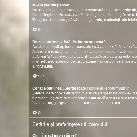
Mi-am pierdut parola!
Nu intraţi în panică! Parola dumneavoastră nu poate fi refăcută, 
folosiţi legătura
Am uitat parola
. Urmaţi instrucţiunile şi în scurt 
Totuși dacă nu reușiți să vă resetați parola, contactați administr
Sus
De ce sunt scos afară din forum automat?
Dacă nu activaţi opţiunea
Autentifică-mă automat la fiecare vizi
Această măsură previne ca altcineva să se folosească de contul
automat la fiecare vizită
la autentificare. Acest lucru nu este re
internet cafe, laborator de calculatoare (la liceu/universitate 
al forumului.
Sus
Ce face opţiunea „Şterge toate cookie-urile forumului”?
„Şterge toate cookie-urile forumului” va şterge toate cookie-u
funcţionalităţi cum sunt urmărirea citirii dacă acest lucru a fo
în/din forum, ştergerea cookie-urilor poate fi de ajutor.
Sus
Setările şi preferinţele utilizatorului
Cum îmi schimb setările?