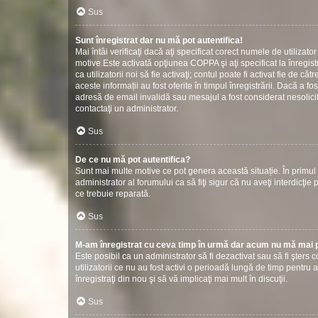
Sus
Sunt înregistrat dar nu mă pot autentifica!
Mai întâi verificaţi dacă aţi specificat corect numele de utilizat
motive.Este activată opţiunea COPPA şi aţi specificat la înregistr
ca utilizatorii noi să fie activaţi; contul poate fi activat fie de
aceste informații au fost oferite în timpul înregistrării. Dacă a fos
adresă de email invalidă sau mesajul a fost considerat nesolicit
contactaţi un administrator.
Sus
De ce nu mă pot autentifica?
Sunt mai multe motive ce pot genera această situație. În primul r
administrator al forumului ca să fiţi sigur că nu aveţi interdicţ
ce trebuie reparată.
Sus
M-am înregistrat cu ceva timp în urmă dar acum nu mă mai p
Este posibil ca un administrator să fi dezactivat sau să fi şter
utilizatorii ce nu au fost activi o perioadă lungă de timp pentr
înregistraţi din nou şi să vă implicaţi mai mult în discuţii.
Sus