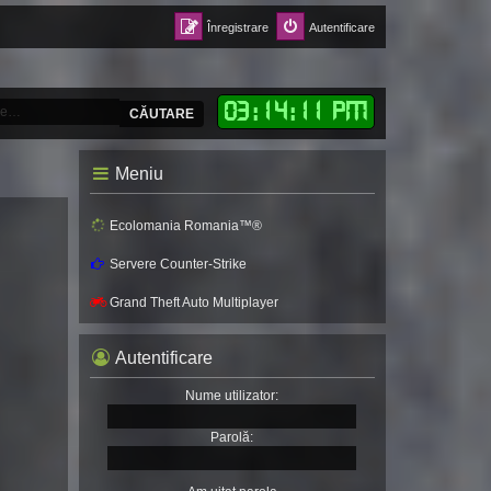
Înregistrare
Autentificare
03
:
14
:
13 PM
CĂUTARE
Meniu
Ecolomania Romania™®
Servere Counter-Strike
Grand Theft Auto Multiplayer
Autentificare
Nume utilizator:
Parolă: