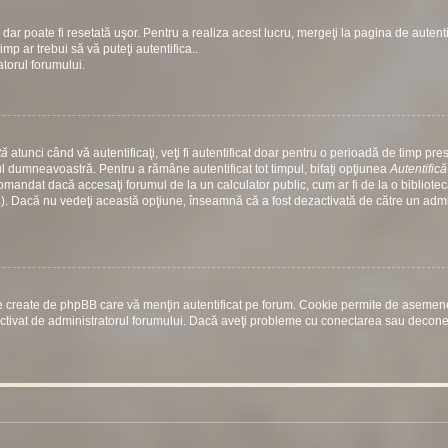
dar poate fi resetată uşor. Pentru a realiza acest lucru, mergeţi la pagina de autenti
timp ar trebui să vă puteţi autentifica..
atorul forumului.
tă
atunci când vă autentificaţi, veţi fi autentificat doar pentru o perioadă de timp prest
 dumneavoastră. Pentru a rămâne autentificat tot timpul, bifaţi opţiunea
Autentific
comandat dacă accesaţi forumul de la un calculator public, cum ar fi de la o bibliotec
etc.). Dacă nu vedeţi această opţiune, înseamnă că a fost dezactivată de către un adm
rile create de phpBB care vă menţin autentificat pe forum. Cookie permite de aseme
st activat de administratorul forumului. Dacă aveţi probleme cu conectarea sau decon