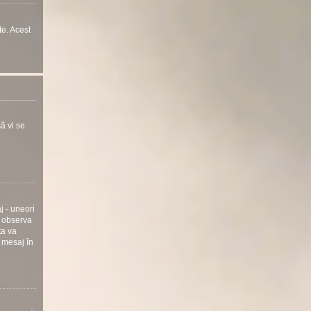
te. Acest
ă vi se
j - uneori
i observa
ta va
 mesaj în