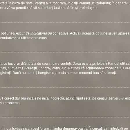
ate în baza de date. Pentru a le modifica, folosiţi Panoul utilizatorului; în general 
ucru vă va permite să vă schimbaţi toate setările şi preferinţele.
si opțiunea
Ascunde indicatorul de conectare
. Activați această opțiune și veți apăre
contorizat ca utilizator ascuns.
u fus orar diferit faţă de cea în care sunteţi. Dacă este aşa, folosiţi Panoul utiliza
laţi, cum ar fi Bucureşti, Londra, Paris, etc. Reţineţi că schimbarea zonei de fus ora
nregistraţi. Dacă nu sunteţi înregistrat, acesta este un moment bun să o faceţi.
ST corect dar ora înca este încă incorectă, atunci tipul setat pe ceasul serverului es
ecta problema.
i nu a tradus încă acest forum în limba dumneavoastră. Încercaţi să-l întrebaţi pe