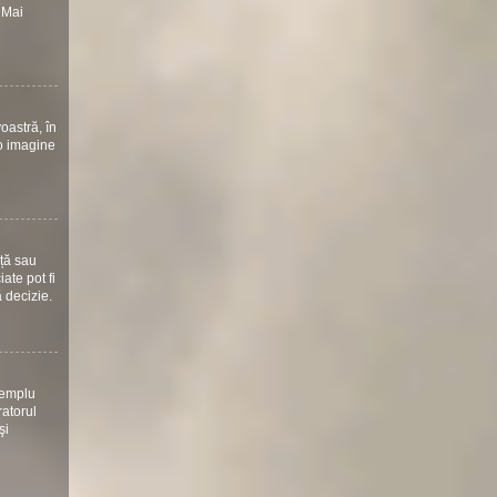
 Mai
oastră, în
 o imagine
nță sau
ate pot fi
ă decizie.
xemplu
ratorul
şi