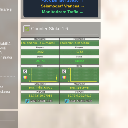
Pack Builder 18650 →
Seismograf Vrancea →
ficare şi
Monitorizare Trafic →
Counter-Strike 1.6
abilită.
ă-mă
ă,
instrator
nea
ectarea