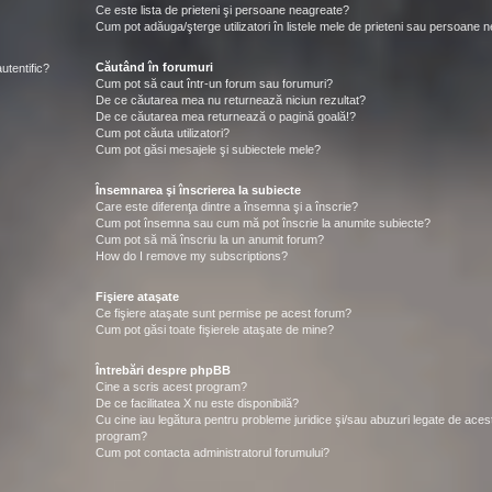
Ce este lista de prieteni şi persoane neagreate?
Cum pot adăuga/şterge utilizatori în listele mele de prieteni sau persoane 
Căutând în forumuri
utentific?
Cum pot să caut într-un forum sau forumuri?
De ce căutarea mea nu returnează niciun rezultat?
De ce căutarea mea returnează o pagină goală!?
Cum pot căuta utilizatori?
Cum pot găsi mesajele şi subiectele mele?
Însemnarea şi înscrierea la subiecte
Care este diferenţa dintre a însemna şi a înscrie?
Cum pot însemna sau cum mă pot înscrie la anumite subiecte?
Cum pot să mă înscriu la un anumit forum?
How do I remove my subscriptions?
Fişiere ataşate
Ce fişiere ataşate sunt permise pe acest forum?
Cum pot găsi toate fişierele ataşate de mine?
Întrebări despre phpBB
Cine a scris acest program?
De ce facilitatea X nu este disponibilă?
Cu cine iau legătura pentru probleme juridice şi/sau abuzuri legate de aces
program?
Cum pot contacta administratorul forumului?