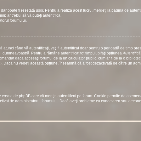
dar poate fi resetată uşor. Pentru a realiza acest lucru, mergeţi la pagina de autenti
timp ar trebui să vă puteţi autentifica..
atorul forumului.
tă
atunci când vă autentificaţi, veţi fi autentificat doar pentru o perioadă de timp prest
 dumneavoastră. Pentru a rămâne autentificat tot timpul, bifaţi opţiunea
Autentific
comandat dacă accesaţi forumul de la un calculator public, cum ar fi de la o bibliotec
etc.). Dacă nu vedeţi această opţiune, înseamnă că a fost dezactivată de către un adm
rile create de phpBB care vă menţin autentificat pe forum. Cookie permite de aseme
st activat de administratorul forumului. Dacă aveţi probleme cu conectarea sau decon