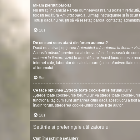
Mi-am pierdut parola!
Nu intraţi în panică! Parola dumneavoastră nu poate fi refăcută, 
folosiţi legătura
Am uitat parola
. Urmaţi instrucţiunile şi în scurt 
Totuși dacă nu reușiți să vă resetați parola, contactați administr
Sus
De ce sunt scos afară din forum automat?
Dacă nu activaţi opţiunea
Autentifică-mă automat la fiecare vizi
Această măsură previne ca altcineva să se folosească de contul
automat la fiecare vizită
la autentificare. Acest lucru nu este re
internet cafe, laborator de calculatoare (la liceu/universitate 
al forumului.
Sus
Ce face opţiunea „Şterge toate cookie-urile forumului”?
„Şterge toate cookie-urile forumului” va şterge toate cookie-u
funcţionalităţi cum sunt urmărirea citirii dacă acest lucru a fo
în/din forum, ştergerea cookie-urilor poate fi de ajutor.
Sus
Setările şi preferinţele utilizatorului
Cum îmi schimb setările?