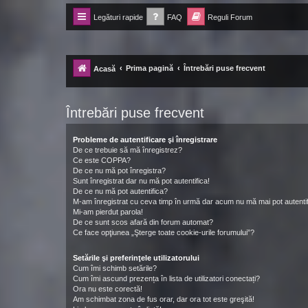
Legături rapide
FAQ
Reguli Forum
Forum Ecolomania™®
-= Idei pentru viitor =-
Prima pagină
Întrebări puse frecvent
Acasă
Întrebări puse frecvent
Probleme de autentificare şi înregistrare
De ce trebuie să mă înregistrez?
Ce este COPPA?
De ce nu mă pot înregistra?
Sunt înregistrat dar nu mă pot autentifica!
De ce nu mă pot autentifica?
M-am înregistrat cu ceva timp în urmă dar acum nu mă mai pot autentif
Mi-am pierdut parola!
De ce sunt scos afară din forum automat?
Ce face opţiunea „Şterge toate cookie-urile forumului”?
Setările şi preferinţele utilizatorului
Cum îmi schimb setările?
Cum îmi ascund prezența în lista de utilizatori conectați?
Ora nu este corectă!
Am schimbat zona de fus orar, dar ora tot este greşită!