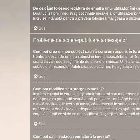
De ce când folosesc legătura de email a unui utilizator îmi c
Doar utilizatorii înregistraţi pot trimite mesaje altor utilizatori 
lucru se întâmplă pentru a preveni folosirea maliţioasă a sistem
Sus
Probleme de scriere/publicare a mesajelor
Cum pot crea un nou subiect sau să scriu un răspuns în fo
Pentru a deschide un nou subiect în forum, apăsaţi butonul "Sub
ceară să vă înregistraţi înainte de a scrie un mesaj. O listă a fac
subiectului. Exemplu: Puteţi crea subiecte noi, Puteți atașa fișier
Sus
Cum pot modifica sau şterge un mesaj?
În afara cazului în care sunteţi administratorul sau moderatorul
doar pentru o perioadă scurtă după publicare - apăsând butonul
o mică secţiune de text sub mesaj când reveniţi la subiect care 
apărea doar dacă cineva a răspuns la subiect; nu va apărea dac
care să spună ce şi de ce au modificat. Reţineţi că utilizatorii o
Sus
Cum pot să îmi adaug semnătură la mesaj?