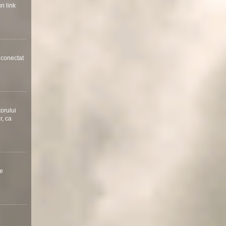
un link
a conectat
torului
r, ca
te