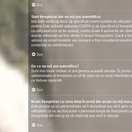
Sus
Sunt înregistrat dar nu mă pot autentifica!
Mai întâi verificaţi dacă aţi specificat corect numele de utilizat
motive.Este activată opţiunea COPPA şi aţi specificat la înregistr
ca utilizatorii noi să fie activaţi; contul poate fi activat fie de
aceste informații au fost oferite în timpul înregistrării. Dacă a fos
adresă de email invalidă sau mesajul a fost considerat nesolicit
contactaţi un administrator.
Sus
De ce nu mă pot autentifica?
Sunt mai multe motive ce pot genera această situație. În primul r
administrator al forumului ca să fiţi sigur că nu aveţi interdicţ
ce trebuie reparată.
Sus
M-am înregistrat cu ceva timp în urmă dar acum nu mă mai p
Este posibil ca un administrator să fi dezactivat sau să fi şter
utilizatorii ce nu au fost activi o perioadă lungă de timp pentr
înregistraţi din nou şi să vă implicaţi mai mult în discuţii.
Sus