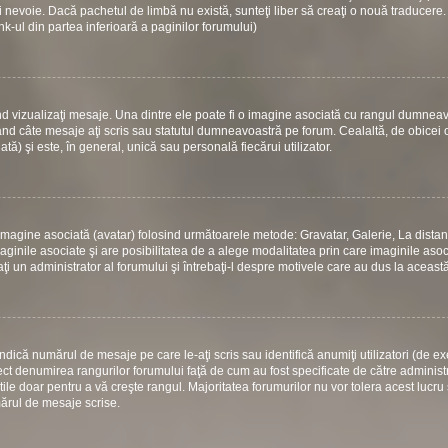
 nevoie. Dacă pachetul de limbă nu există, sunteţi liber să creaţi o nouă traducere.
link-ul din partea inferioară a paginilor forumului)
d vizualizaţi mesaje. Una dintre ele poate fi o imagine asociată cu rangul dumneav
ând câte mesaje aţi scris sau statutul dumneavoastră pe forum. Cealaltă, de obicei
) şi este, în general, unică sau personală fiecărui utilizator.
 o imagine asociată (avatar) folosind următoarele metode: Gravatar, Galerie, La dista
ginile asociate şi are posibilitatea de a alege modalitatea prin care imaginile asoci
aţi un administrator al forumului şi întrebaţi-l despre motivele care au dus la aceast
dică numărul de mesaje pe care le-aţi scris sau identifică anumiţi utilizatori (de e
rect denumirea rangurilor forumului faţă de cum au fost specificate de către administ
le doar pentru a vă creşte rangul. Majoritatea forumurilor nu vor tolera acest lucru 
mărul de mesaje scrise.