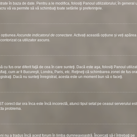
ate în baza de date. Pentru a le modifica, folosiţi Panoul utilizatorului; în general 
ucru vă va permite să vă schimbaţi toate setările şi preferinţele.
si opțiunea
Ascunde indicatorul de conectare
. Activați această opțiune și veți apăre
contorizat ca utilizator ascuns.
u fus orar diferit faţă de cea în care sunteţi. Dacă este aşa, folosiţi Panoul utiliza
laţi, cum ar fi Bucureşti, Londra, Paris, etc. Reţineţi că schimbarea zonei de fus ora
nregistraţi. Dacă nu sunteţi înregistrat, acesta este un moment bun să o faceţi.
ST corect dar ora înca este încă incorectă, atunci tipul setat pe ceasul serverului es
ecta problema.
i nu a tradus încă acest forum în limba dumneavoastră. Încercaţi să-l întrebaţi pe