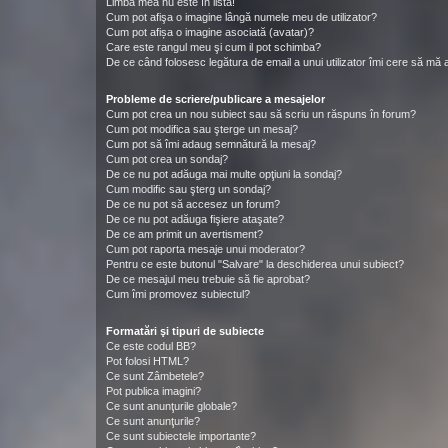
Limba mea nu este în listă!
Cum pot afişa o imagine lângă numele meu de utilizator?
Cum pot afișa o imagine asociată (avatar)?
Care este rangul meu şi cum il pot schimba?
De ce când folosesc legătura de email a unui utilizator îmi cere să mă a
Probleme de scriere/publicare a mesajelor
Cum pot crea un nou subiect sau să scriu un răspuns în forum?
Cum pot modifica sau şterge un mesaj?
Cum pot să îmi adaug semnătură la mesaj?
Cum pot crea un sondaj?
De ce nu pot adăuga mai multe opţiuni la sondaj?
Cum modific sau şterg un sondaj?
De ce nu pot să accesez un forum?
De ce nu pot adăuga fişiere ataşate?
De ce am primit un avertisment?
Cum pot raporta mesaje unui moderator?
Pentru ce este butonul "Salvare" la deschiderea unui subiect?
De ce mesajul meu trebuie să fie aprobat?
Cum îmi promovez subiectul?
Formatări şi tipuri de subiecte
Ce este codul BB?
Pot folosi HTML?
Ce sunt Zâmbetele?
Pot publica imagini?
Ce sunt anunţurile globale?
Ce sunt anunţurile?
Ce sunt subiectele importante?