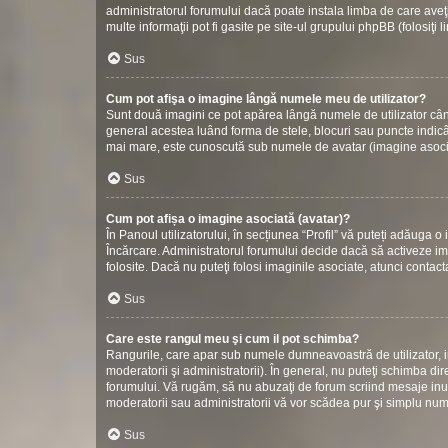
administratorul forumului dacă poate instala limba de care aveţi
multe informaţii pot fi gasite pe site-ul grupului phpBB (folosiţi 
Sus
Cum pot afişa o imagine lângă numele meu de utilizator?
Sunt două imagini ce pot apărea lângă numele de utilizator cân
general acestea luând forma de stele, blocuri sau puncte indic
mai mare, este cunoscută sub numele de avatar (imagine asociată
Sus
Cum pot afișa o imagine asociată (avatar)?
În Panoul utilizatorului, în secțiunea “Profil” vă puteți adăuga
Încărcare. Administratorul forumului decide dacă să activeze ima
folosite. Dacă nu puteţi folosi imaginile asociate, atunci contact
Sus
Care este rangul meu şi cum il pot schimba?
Rangurile, care apar sub numele dumneavoastră de utilizator, in
moderatorii şi administratorii). În general, nu puteţi schimba di
forumului. Vă rugăm, să nu abuzaţi de forum scriind mesaje inuti
moderatorii sau administratorii vă vor scădea pur şi simplu nu
Sus