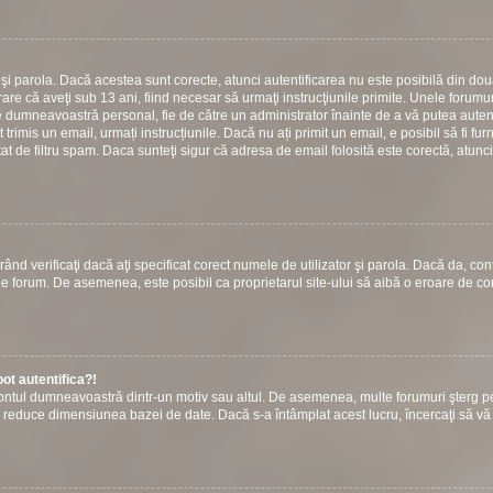
or şi parola. Dacă acestea sunt corecte, atunci autentificarea nu este posibilă din do
are că aveţi sub 13 ani, fiind necesar să urmaţi instrucţiunile primite. Unele forumuri
 către dumneavoastră personal, fie de către un administrator înainte de a vă putea autent
t trimis un email, urmați instrucțiunile. Dacă nu ați primit un email, e posibil să fi fur
at de filtru spam. Daca sunteţi sigur că adresa de email folosită este corectă, atunci
ând verificaţi dacă aţi specificat corect numele de utilizator şi parola. Dacă da, con
ie pe forum. De asemenea, este posibil ca proprietarul site-ului să aibă o eroare de c
ot autentifica?!
s contul dumneavoastră dintr-un motiv sau altul. De asemenea, multe forumuri şterg p
u a reduce dimensiunea bazei de date. Dacă s-a întâmplat acest lucru, încercaţi să vă