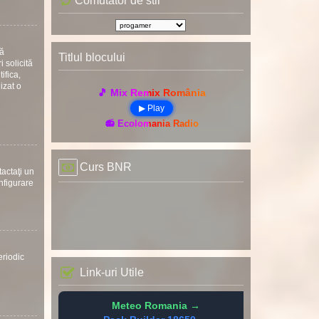
Comutator de stil
uă
Titlul blocului
 solicită
ifica,
nizat o
🎵 Mix Remix România
▶ Play
📻 Ecolomania Radio
Curs BNR
tactaţi un
onfigurare
eriodic
Link-uri Utile
Meteo Romania →