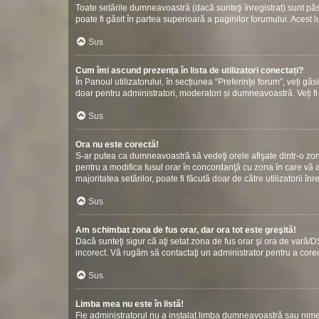
Toate setările dumneavoastră (dacă sunteţi înregistrat) sunt păstr
poate fi găsit în partea superioară a paginilor forumului. Acest l
Sus
Cum îmi ascund prezența în lista de utilizatori conectați?
În Panoul utilizatorului, în secțiunea “Preferinţe forum”, veți gă
doar pentru administratori, moderatori și dumneavoastră. Veți fi 
Sus
Ora nu este corectă!
S-ar putea ca dumneavoastră să vedeţi orele afişate dintr-o zonă c
pentru a modifica fusul orar în concordanţă cu zona în care vă af
majoritatea setărilor, poate fi făcută doar de către utilizatorii î
Sus
Am schimbat zona de fus orar, dar ora tot este greşită!
Dacă sunteţi sigur că aţi setat zona de fus orar şi ora de vară/D
incorect. Vă rugăm să contactaţi un administrator pentru a cor
Sus
Limba mea nu este în listă!
Fie administratorul nu a instalat limba dumneavoastră sau nimen