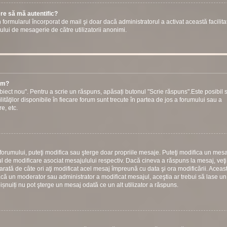
ere să mă autentific?
prin formularul încorporat de mail şi doar dacă administratorul a activat această facilita
ului de mesagerie de către utilizatorii anonimi.
rum?
iect nou". Pentru a scrie un răspuns, apăsați butonul "Scrie răspuns".Este posibil s
ilităţilor disponibile în fiecare forum sunt trecute în partea de jos a forumului sau a
e, etc.
 forumului, puteţi modifica sau şterge doar propriile mesaje. Puteţi modifica un mesa
 de modificare asociat mesajulului respectiv. Dacă cineva a răspuns la mesaj, veţ
arată de câte ori aţi modificat acel mesaj împreună cu data şi ora modificării. Aceas
ă un moderator sau administrator a modificat mesajul, aceştia ar trebui să lase un
bișnuiți nu pot şterge un mesaj odată ce un alt utilizator a răspuns.