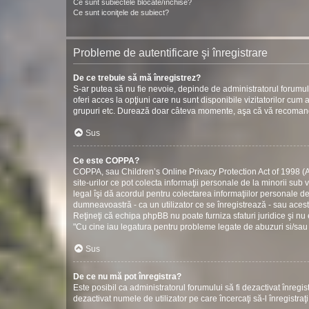
Ce sunt subiectele blocate/închise?
Ce sunt iconiţele de subiect?
Probleme de autentificare şi înregistrare
De ce trebuie să mă înregistrez?
S-ar putea să nu fie nevoie, depinde de administratorul forumul
oferi acces la opţiuni care nu sunt disponibile vizitatorilor cum ar
grupuri etc. Durează doar câteva momente, aşa că vă recomand
Sus
Ce este COPPA?
COPPA, sau Children’s Online Privacy Protection Act of 1998 (Act
site-urilor ce pot colecta informaţii personale de la minorii sub 
legal îşi dă acordul pentru colectarea informaţiilor personale d
dumneavoastră - ca un utilizator ce se înregistrează - sau acestui
Reţineţi că echipa phpBB nu poate furniza sfaturi juridice şi nu 
"Cu cine iau legatura pentru probleme legate de abuzuri si/sau
Sus
De ce nu mă pot înregistra?
Este posibil ca administratorul forumului să fi dezactivat înregistr
dezactivat numele de utilizator pe care încercaţi să-l înregistraţ