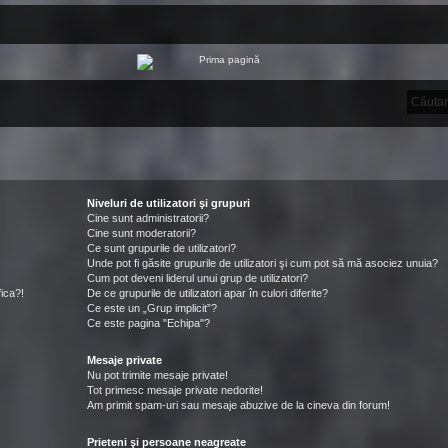
Niveluri de utilizatori şi grupuri
Cine sunt administratorii?
Cine sunt moderatorii?
Ce sunt grupurile de utilizatori?
Unde pot fi găsite grupurile de utilizatori şi cum pot să mă asociez unuia?
Cum pot deveni liderul unui grup de utilizatori?
ica?!
De ce grupurile de utilizatori apar în culori diferite?
Ce este un „Grup implicit”?
Ce este pagina "Echipa"?
Mesaje private
Nu pot trimite mesaje private!
Tot primesc mesaje private nedorite!
Am primit spam-uri sau mesaje abuzive de la cineva din forum!
Prieteni şi persoane neagreate