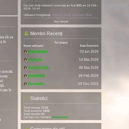
Cei mai mulţi utilizatori conectaţi au fost
621
pe 24 Feb
2026, 10:44
Utilizatori înregistraţi:
Amazon [Bot]
,
Semrush [Bot]
Vezi detalii
Membri Recenți
rea vă va
ea în
Tot timpul
Nume utilizator
Data Înscrierii
fatimathahir
03 Iun 2026
vladcvm
14 Mai 2026
fresh215250
08 Mai 2026
 solicită
pomitil436
28 Feb 2026
torele
il
Devendra
03 Dec 2025
nţă.
icate în
Statistici
Total mesaje
1714
Total subiecte
1602
Total membri
41
Cel mai nou membru
fatimathahir
i