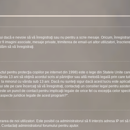
ui dacă e nevoie să vă înregistraţi sau nu pentru a scrie mesaje. Oricum, înregistra
 fi imagini asociate, mesaje private, trimiterea de email-uri altor utilizatori, înscrier
ăm să vă înregistraţi.
ul pentru protecţia copiilor pe internet din 1998) este o lege din Statele Unite care
vârsta 13 ani să obţină acordul scris al părinţilor sau altă metodă legală prin care tu
e la minorul cu vârsta sub 13 ani. Dacă nu sunteţi sigur dacă acest lucru este aplicab
 site pe care încercaţi să vă înregistraţi, contactaţi un consilier legal pentru asiste
este un punct de contact pentru implicaţii legale de orice fel cu excepţia celor specif
 aspecte juridice legate de acest program?".
area de noi utilizatori. Este posibil ca administratorul să fi interzis adresa IP ori să f
i. Contactați administratorul forumului pentru ajutor.