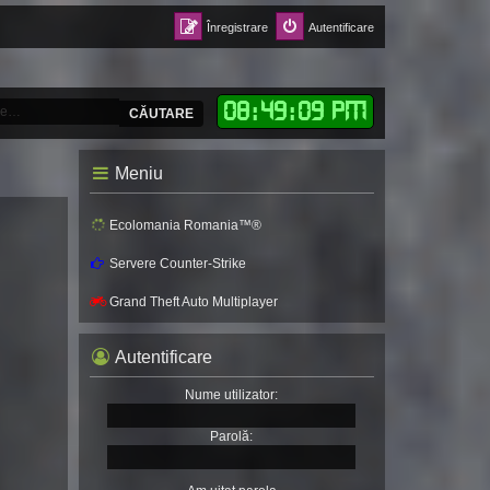
Înregistrare
Autentificare
08
:
49
:
12 PM
CĂUTARE
Meniu
Ecolomania Romania™®
Servere Counter-Strike
Grand Theft Auto Multiplayer
Autentificare
Nume utilizator:
Parolă: