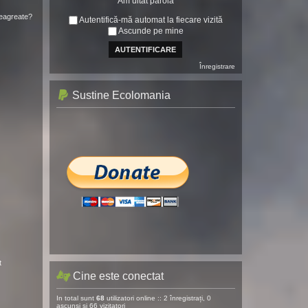
Am uitat parola
neagreate?
Autentifică-mă automat la fiecare vizită
Ascunde pe mine
Înregistrare
Sustine Ecolomania
t
Cine este conectat
In total sunt
68
utilizatori online :: 2 înregistrați, 0
ascunși și 66 vizitatori