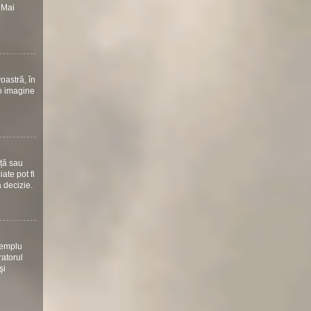
 Mai
oastră, în
 o imagine
nță sau
ate pot fi
ă decizie.
xemplu
ratorul
şi