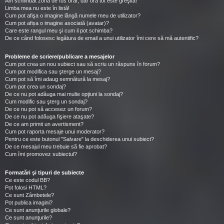
Am schimbat zona de fus orar, dar ora tot este greşită!
Limba mea nu este în listă!
Cum pot afişa o imagine lângă numele meu de utilizator?
Cum pot afișa o imagine asociată (avatar)?
Care este rangul meu şi cum il pot schimba?
De ce când folosesc legătura de email a unui utilizator îmi cere să mă autentific?
Probleme de scriere/publicare a mesajelor
Cum pot crea un nou subiect sau să scriu un răspuns în forum?
Cum pot modifica sau şterge un mesaj?
Cum pot să îmi adaug semnătură la mesaj?
Cum pot crea un sondaj?
De ce nu pot adăuga mai multe opţiuni la sondaj?
Cum modific sau şterg un sondaj?
De ce nu pot să accesez un forum?
De ce nu pot adăuga fişiere ataşate?
De ce am primit un avertisment?
Cum pot raporta mesaje unui moderator?
Pentru ce este butonul "Salvare" la deschiderea unui subiect?
De ce mesajul meu trebuie să fie aprobat?
Cum îmi promovez subiectul?
Formatări şi tipuri de subiecte
Ce este codul BB?
Pot folosi HTML?
Ce sunt Zâmbetele?
Pot publica imagini?
Ce sunt anunţurile globale?
Ce sunt anunţurile?