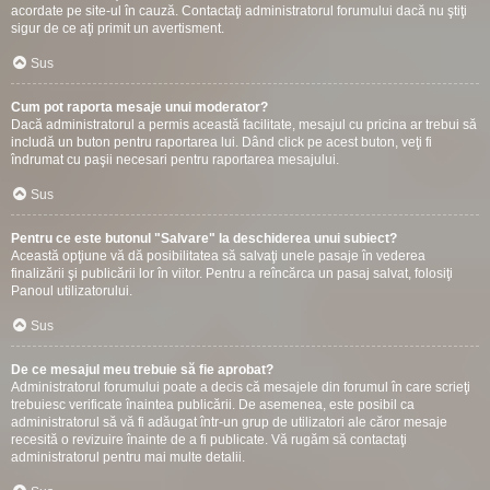
acordate pe site-ul în cauză. Contactaţi administratorul forumului dacă nu ştiţi
sigur de ce aţi primit un avertisment.
Sus
Cum pot raporta mesaje unui moderator?
Dacă administratorul a permis această facilitate, mesajul cu pricina ar trebui să
includă un buton pentru raportarea lui. Dând click pe acest buton, veţi fi
îndrumat cu paşii necesari pentru raportarea mesajului.
Sus
Pentru ce este butonul "Salvare" la deschiderea unui subiect?
Această opţiune vă dă posibilitatea să salvaţi unele pasaje în vederea
finalizării şi publicării lor în viitor. Pentru a reîncărca un pasaj salvat, folosiţi
Panoul utilizatorului.
Sus
De ce mesajul meu trebuie să fie aprobat?
Administratorul forumului poate a decis că mesajele din forumul în care scrieţi
trebuiesc verificate înaintea publicării. De asemenea, este posibil ca
administratorul să vă fi adăugat într-un grup de utilizatori ale căror mesaje
recesită o revizuire înainte de a fi publicate. Vă rugăm să contactaţi
administratorul pentru mai multe detalii.