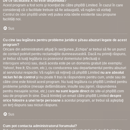
De ce facilitatea X nu este disponibilă?
Acest program a fost scris şi licenţiat de către phpBB Limited. În cazul în care
consideraţi că o facilitate trebuie să fie adaugată, vă rugăm să vizitaţi
Centrul de idei phpBB
unde veți putea vota ideile existente sau propune
facilități noi.
Sus
Cu cine iau legătura pentru probleme juridice şi/sau abuzuri legate de acest
program?
Oricare din administratorii afişaţi în secţiunea „Echipa” ar trebui să fie un punct
de contact potrivit pentru reclamaţiile dumneavoastră. Dacă nu primiţi răspuns,
ar trebui să luaţi legătura cu posesorul domeniului (efectuaţi o
interogare whois
) sau, dacă acesta este pe un domeniu gratuit (de exemplu:
Yahoo!, free.fr, f2s.com, etc.), cu conducerea sau departamentul pentru abuzuri
al serviciului respectiv. Vă rugăm să reţineţi că phpBB Limited
nu are absolut
niciun fel de control
şi nu poate fi tras la răspundere pentru cum, unde sau de
către cine este folosit acest program. Nu luaţi legătura cu phpBB Limited pentru
probleme juridice (mesaje defăimătoare, insulte sau jigniri, răspunderea
pentru mesajele scrise, etc.) care
nu sunt legate direct
de site-ul phpBB.com
sau de program în sine. Dacă trimiteţi un email către phpBB Limited
despre
orice folosire a unei terţe persoane
a acestui program, ar trebui să aşteptaţi
un terţ răspuns sau niciun răspuns.
Sus
Cum pot contacta administratorul forumului?