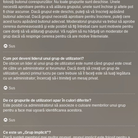
folosiţi butonul corespunzător. Nu toate grupurile sunt deschise. Unele
necesită aprobare pentru a vă alătura grupului, unele sunt închise şi altele pot
fi chiar ascunse. Dacă grupul este deschis, puteţi să vă înscrieţi apăsând
butonul adecvat. Dacă grupul necesită aprobare pentru înscriere, puteţi cere
acest lucru apăsând butonul adecvat. Moderatorul grupului va trebui să aprobe
cererea dumneavoastră şi este posibil să fiţi întrebat care sunt motivele pentru
care doriţi să vă alăturaţi grupului. Vă rugăm să nu hărţuiţi un moderator de
grup dacă vă respinge cererea pentru că are motive întemeiate.
Sus
Cum pot deveni liderul unui grup de utilizatori?
De obicei un lider al unui grup de utilizatori este numit când grupul este creat
de către un administrator al forumului. Dacă doriţi să creaţi un grup de
utilizatori, atunci primul lucru pe care trebuie să îl faceţi este să luaţi legătura
cu un administrator; încercaţi să-i trimiteţi un mesaj privat.
Sus
De ce grupurile de utilizatori apar în culori diferite?
Este posibil ca administratorul să asocieze o culoare membrilor unui grup
pentru a face mai uşoară identificarea acestora.
Sus
Ce este un „Grup implicit”?
Dacă sunteţi membrul mai multor grupuri, grupul implicit este folosit pentru a