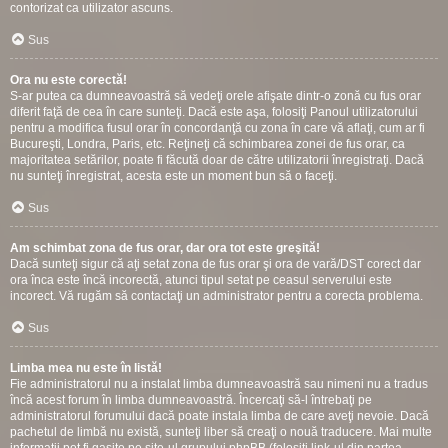
contorizat ca utilizator ascuns.
Sus
Ora nu este corectă!
S-ar putea ca dumneavoastră să vedeţi orele afişate dintr-o zonă cu fus orar
diferit faţă de cea în care sunteţi. Dacă este aşa, folosiţi Panoul utilizatorului
pentru a modifica fusul orar în concordanţă cu zona în care vă aflaţi, cum ar fi
Bucureşti, Londra, Paris, etc. Reţineţi că schimbarea zonei de fus orar, ca
majoritatea setărilor, poate fi făcută doar de către utilizatorii înregistraţi. Dacă
nu sunteţi înregistrat, acesta este un moment bun să o faceţi.
Sus
Am schimbat zona de fus orar, dar ora tot este greşită!
Dacă sunteţi sigur că aţi setat zona de fus orar şi ora de vară/DST corect dar
ora înca este încă incorectă, atunci tipul setat pe ceasul serverului este
incorect. Vă rugăm să contactaţi un administrator pentru a corecta problema.
Sus
Limba mea nu este în listă!
Fie administratorul nu a instalat limba dumneavoastră sau nimeni nu a tradus
încă acest forum în limba dumneavoastră. Încercaţi să-l întrebaţi pe
administratorul forumului dacă poate instala limba de care aveţi nevoie. Dacă
pachetul de limbă nu există, sunteţi liber să creaţi o nouă traducere. Mai multe