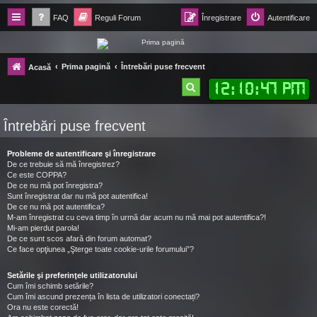
FAQ
Reguli Forum
Înregistrare
Autentificare
Forum Ecolomania™®
Prima pagină
Întrebări puse frecvent
Acasă
-= Idei pentru viitor =-
12
:
10
:
48 PM
C
ă
Întrebări puse frecvent
u
t
Probleme de autentificare şi înregistrare
a
De ce trebuie să mă înregistrez?
Ce este COPPA?
r
De ce nu mă pot înregistra?
Sunt înregistrat dar nu mă pot autentifica!
e
De ce nu mă pot autentifica?
M-am înregistrat cu ceva timp în urmă dar acum nu mă mai pot autentifica?!
Mi-am pierdut parola!
De ce sunt scos afară din forum automat?
Ce face opţiunea „Şterge toate cookie-urile forumului”?
Setările şi preferinţele utilizatorului
Cum îmi schimb setările?
Cum îmi ascund prezența în lista de utilizatori conectați?
Ora nu este corectă!