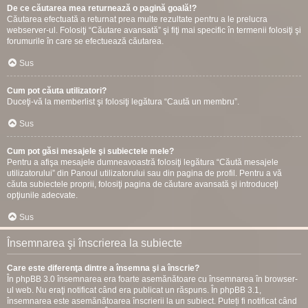
De ce căutarea mea returnează o pagină goală!?
Căutarea efectuată a returnat prea multe rezultate pentru a le prelucra
webserver-ul. Folosiţi “Căutare avansată” şi fiţi mai specific în termenii folosiţi şi
forumurile în care se efectuează căutarea.
Sus
Cum pot căuta utilizatori?
Duceţi-vă la memberlist şi folosiţi legătura “Caută un membru”.
Sus
Cum pot găsi mesajele şi subiectele mele?
Pentru a afişa mesajele dumneavoastră folosiţi legătura “Căută mesajele
utilizatorului” din Panoul utilizatorului sau din pagina de profil. Pentru a vă
căuta subiectele proprii, folosiţi pagina de căutare avansată şi introduceţi
opţiunile adecvate.
Sus
Însemnarea şi înscrierea la subiecte
Care este diferenţa dintre a însemna şi a înscrie?
În phpBB 3.0 însemnarea era foarte asemănătoare cu însemnarea în browser-
ul web. Nu eraţi notificat când era publicat un răspuns. În phpBB 3.1,
însemnarea este asemănătoarea înscrierii la un subiect. Puteți fi notificat când