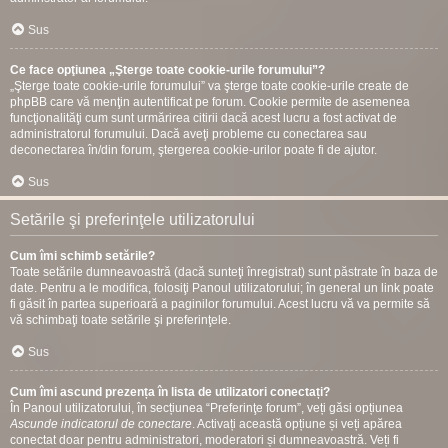
Sus
Ce face opţiunea „Şterge toate cookie-urile forumului”?
„Şterge toate cookie-urile forumului” va şterge toate cookie-urile create de
phpBB care vă menţin autentificat pe forum. Cookie permite de asemenea
funcţionalităţi cum sunt urmărirea citirii dacă acest lucru a fost activat de
administratorul forumului. Dacă aveţi probleme cu conectarea sau
deconectarea în/din forum, ştergerea cookie-urilor poate fi de ajutor.
Sus
Setările şi preferinţele utilizatorului
Cum îmi schimb setările?
Toate setările dumneavoastră (dacă sunteţi înregistrat) sunt păstrate în baza de
date. Pentru a le modifica, folosiţi Panoul utilizatorului; în general un link poate
fi găsit în partea superioară a paginilor forumului. Acest lucru vă va permite să
vă schimbaţi toate setările şi preferinţele.
Sus
Cum îmi ascund prezența în lista de utilizatori conectați?
În Panoul utilizatorului, în secțiunea “Preferinţe forum”, veți găsi opțiunea
Ascunde indicatorul de conectare
. Activați această opțiune și veți apărea
conectat doar pentru administratori, moderatori și dumneavoastră. Veți fi