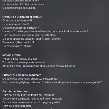
Ce sunt subiectele importante?
Ce sunt subiectele blocate/închise?
Ce sunt iconiţele de subiect?
Niveluri de utilizatori şi grupuri
Cine sunt administratorii?
Cine sunt moderatorii?
Ce sunt grupurile de utilizatori?
Unde pot fi găsite grupurile de utilizatori şi cum pot să mă asociez unuia?
Cum pot deveni liderul unui grup de utilizatori?
De ce grupurile de utilizatori apar în culori diferite?
Ce este un „Grup implicit”?
Ce este pagina "Echipa"?
Mesaje private
Nu pot trimite mesaje private!
Tot primesc mesaje private nedorite!
Am primit spam-uri sau mesaje abuzive de la cineva din forum!
Prieteni şi persoane neagreate
Ce este lista de prieteni şi persoane neagreate?
Cum pot adăuga/şterge utilizatori în listele mele de prieteni sau persoane neagreate?
Căutând în forumuri
Cum pot să caut într-un forum sau forumuri?
De ce căutarea mea nu returnează niciun rezultat?
De ce căutarea mea returnează o pagină goală!?
Cum pot căuta utilizatori?