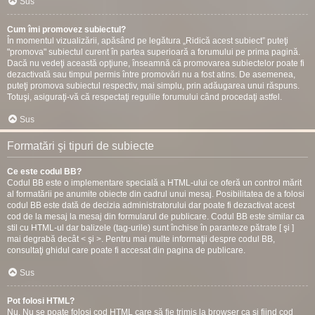
Sus
Cum îmi promovez subiectul?
În momentul vizualizării, apăsând pe legătura „Ridică acest subiect” puteţi
"promova" subiectul curent în partea superioară a forumului pe prima pagină.
Dacă nu vedeţi această opţiune, înseamnă că promovarea subiectelor poate fi
dezactivată sau timpul permis între promovări nu a fost atins. De asemenea,
puteţi promova subiectul respectiv, mai simplu, prin adăugarea unui răspuns.
Totuşi, asiguraţi-vă că respectaţi regulile forumului când procedaţi astfel.
Sus
Formatări şi tipuri de subiecte
Ce este codul BB?
Codul BB este o implementare specială a HTML-ului ce oferă un control mărit
al formatării pe anumite obiecte din cadrul unui mesaj. Posibilitatea de a folosi
codul BB este dată de decizia administratorului dar poate fi dezactivat acest
cod de la mesaj la mesaj din formularul de publicare. Codul BB este similar ca
stil cu HTML-ul dar balizele (tag-urile) sunt închise în paranteze pătrate [ şi ]
mai degrabă decât < şi >. Pentru mai multe informaţii despre codul BB,
consultaţi ghidul care poate fi accesat din pagina de publicare.
Sus
Pot folosi HTML?
Nu. Nu se poate folosi cod HTML care să fie trimis la browser ca şi fiind cod