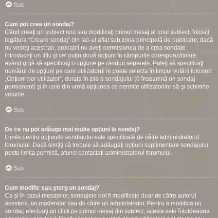
Sus
Cum pot crea un sondaj?
Când creaţi un subiect nou sau modificaţi primul mesaj al unui subiect, folosiți
legătura “Creare sondaj” din tab-ul aflat sub zona principală de publicare; dacă
nu vedeţi acest tab, probabil nu aveţi permisiunea de a crea sondaje.
Introduceţi un titlu şi cel puţin două opţiuni în câmpurile corespunzătoare,
având grijă să specificaţi o opţiune pe rânduri separate. Puteţi să specificaţi
numărul de opţiuni pe care utilizatorul le poate selecta în timpul votării folosind
„Opţiuni per utilizator”, durata în zile a sondajului (0 înseamnă un sondaj
permanent) şi în cele din urmă opţiunea ce permite utilizatorilor să-şi schimbe
voturile.
Sus
De ce nu pot adăuga mai multe opţiuni la sondaj?
Limita pentru opţiunile sondajului este specificată de către administratorul
forumului. Dacă simțiţi că trebuie să adăugaţi opţiuni suplimentare sondajului
peste limita permisă, atunci contactaţi administratorul forumului.
Sus
Cum modific sau şterg un sondaj?
Ca şi în cazul mesajelor, sondajele pot fi modificate doar de către autorul
acestora, un moderator sau de către un administrator. Pentru a modifica un
sondaj, efectuaţi un click pe primul mesaj din subiect; acesta este întotdeauna