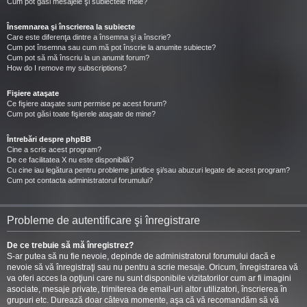
Cum pot găsi mesajele şi subiectele mele?
Însemnarea şi înscrierea la subiecte
Care este diferenţa dintre a însemna şi a înscrie?
Cum pot însemna sau cum mă pot înscrie la anumite subiecte?
Cum pot să mă înscriu la un anumit forum?
How do I remove my subscriptions?
Fişiere ataşate
Ce fişiere ataşate sunt permise pe acest forum?
Cum pot găsi toate fişierele ataşate de mine?
Întrebări despre phpBB
Cine a scris acest program?
De ce facilitatea X nu este disponibilă?
Cu cine iau legătura pentru probleme juridice şi/sau abuzuri legate de acest program?
Cum pot contacta administratorul forumului?
Probleme de autentificare şi înregistrare
De ce trebuie să mă înregistrez?
S-ar putea să nu fie nevoie, depinde de administratorul forumului dacă e
nevoie să vă înregistraţi sau nu pentru a scrie mesaje. Oricum, înregistrarea vă
va oferi acces la opţiuni care nu sunt disponibile vizitatorilor cum ar fi imagini
asociate, mesaje private, trimiterea de email-uri altor utilizatori, înscrierea în
grupuri etc. Durează doar câteva momente, aşa că vă recomandăm să vă