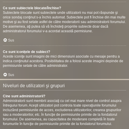
Ce sunt subiectele blocate/închise?
Subiectele blocate sunt subiectele unde utilizatorii nu mai pot răspunde şi
orice sondaj conţinut s-a închis automat. Subiectele pot fi închise din mai multe
motive şi au fost setate astfel de către moderatorii sau administratorii forumului.
De asemenea, aţi putea să vă închideţi propriile subiecte doar dacă
administratorul forumului v-a acordat această permisiune.
Sus
Ce sunt iconiţele de subiect?
Aceste iconiţe sunt imagini de mici dimensiuni asociate cu mesaje pentru a
indica conţinutul acestora. Posibilitatea de a folosi aceste imagini depinde de
permisiunile setate de către administrator.
Sus
Niveluri de utilizatori şi grupuri
Cine sunt administratorii?
Administratorii sunt membrii asociaţi cu cel mai mare nivel de control asupra
întregului forum. Aceşti utilizatori pot controla toate operaţiunile forumului
incluzând permisiunile de acces, excluderea utilizatorilor, crearea grupurilor
sau a moderatorilor, etc. în funcţie de permisiunile primite de la fondatorul
forumului. De asemenea, au capacitatea de moderare completă în toate
forumurile în funcţie de permisiunile primite de la fondatorul forumului.