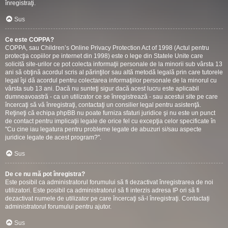
înregistraţi.
Sus
Ce este COPPA?
COPPA, sau Children’s Online Privacy Protection Act of 1998 (Actul pentru
protecţia copiilor pe internet din 1998) este o lege din Statele Unite care
solicită site-urilor ce pot colecta informaţii personale de la minorii sub vârsta 13
ani să obţină acordul scris al părinţilor sau altă metodă legală prin care tutorele
legal îşi dă acordul pentru colectarea informaţiilor personale de la minorul cu
vârsta sub 13 ani. Dacă nu sunteţi sigur dacă acest lucru este aplicabil
dumneavoastră - ca un utilizator ce se înregistrează - sau acestui site pe care
încercaţi să vă înregistraţi, contactaţi un consilier legal pentru asistenţă.
Reţineţi că echipa phpBB nu poate furniza sfaturi juridice şi nu este un punct
de contact pentru implicaţii legale de orice fel cu excepţia celor specificate în
"Cu cine iau legatura pentru probleme legate de abuzuri si/sau aspecte
juridice legate de acest program?".
Sus
De ce nu mă pot înregistra?
Este posibil ca administratorul forumului să fi dezactivat înregistrarea de noi
utilizatori. Este posibil ca administratorul să fi interzis adresa IP ori să fi
dezactivat numele de utilizator pe care încercaţi să-l înregistraţi. Contactați
administratorul forumului pentru ajutor.
Sus