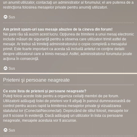
un anumit utilizator, contactaţi un administrator al forumului; el are puterea de a
restricţiona folosirea mesajelor private pentru anumiţi utilizatori.
Sus
Am primit spam-uri sau mesaje abuzive de la cineva din forum!
Ne pare rău să auzim acest lucru. Opţiunea de trimitere a unui mesaj electronic
include măsuri de siguranţă pentru a observa care utilizatori trimit astfel de
mesaje. Ar trebui să trimiteţi administratorului o copie completă a mesajului
primit. Este foarte important ca acesta să includă antetul ce conţine detalii
despre utilizatorul care a trimis mesajul. Astfel, administratorul forumului poate
acţiona în consecinţă.
Sus
Prieteni şi persoane neagreate
Ce este lista de prieteni şi persoane neagreate?
Puteţi folosi aceste liste pentru a organiza ceilalţi membri de pe forum.
Utilizatorii adăugaţi listei de prieteni vor fi afişaţi în panoul dumneavoastră de
control pentru acces rapid la trimiterea mesajelor private şi vizualizarea
statutului lor (Conectat/Neconectat). Depinzând de stilul folosit, mesajele lor
pot fi scoase în evidenţă. Dacă adăugaţi un utilizator în lista cu persoane
neagreate, mesajele acestuia vor fi ascunse.
Sus