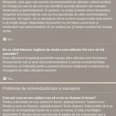
Rangurile, care apar sub numele dumneavoastră de utilizator, indică numărul
de mesaje pe care le-aţi scris sau identifică anumiţi utilizatori (de exemplu
moderatorii şi administratorii). În general, nu puteţi schimba direct denumirea
rangurilor forumului faţă de cum au fost specificate de către administratorul
forumului. Vă rugăm, să nu abuzaţi de forum scriind mesaje inutile doar pentru
a vă creşte rangul. Majoritatea forumurilor nu vor tolera acest lucru şi
moderatorii sau administratorii vă vor scădea pur şi simplu numărul de mesaje
scrise.
Sus
De ce când folosesc legătura de email a unui utilizator îmi cere să mă
autentific?
Doar utilizatorii înregistraţi pot trimite mesaje altor utilizatori prin formularul
încorporat de mail şi doar dacă administratorul a activat această facilitate.
Acest lucru se întâmplă pentru a preveni folosirea maliţioasă a sistemului de
mesagerie de către utilizatorii anonimi.
Sus
Probleme de scriere/publicare a mesajelor
Cum pot crea un nou subiect sau să scriu un răspuns în forum?
Pentru a deschide un nou subiect în forum, apăsaţi butonul "Subiect nou".
Pentru a scrie un răspuns, apăsați butonul "Scrie răspuns".Este posibil să vi se
ceară să vă înregistraţi înainte de a scrie un mesaj. O listă a facilităţilor
disponibile în fiecare forum sunt trecute în partea de jos a forumului sau a