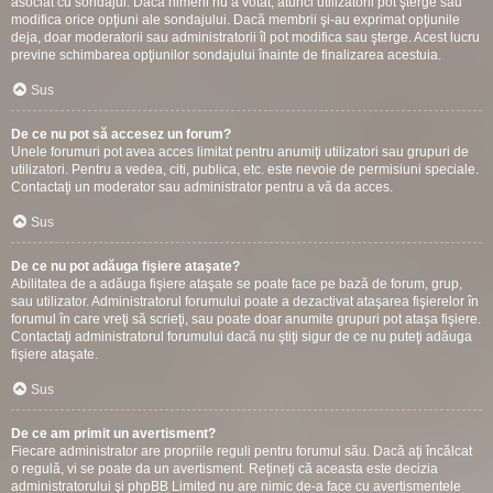
asociat cu sondajul. Dacă nimeni nu a votat, atunci utilizatorii pot şterge sau
modifica orice opţiuni ale sondajului. Dacă membrii şi-au exprimat opţiunile
deja, doar moderatorii sau administratorii îl pot modifica sau şterge. Acest lucru
previne schimbarea opţiunilor sondajului înainte de finalizarea acestuia.
Sus
De ce nu pot să accesez un forum?
Unele forumuri pot avea acces limitat pentru anumiţi utilizatori sau grupuri de
utilizatori. Pentru a vedea, citi, publica, etc. este nevoie de permisiuni speciale.
Contactaţi un moderator sau administrator pentru a vă da acces.
Sus
De ce nu pot adăuga fişiere ataşate?
Abilitatea de a adăuga fişiere ataşate se poate face pe bază de forum, grup,
sau utilizator. Administratorul forumului poate a dezactivat ataşarea fişierelor în
forumul în care vreţi să scrieţi, sau poate doar anumite grupuri pot ataşa fişiere.
Contactaţi administratorul forumului dacă nu ştiţi sigur de ce nu puteţi adăuga
fişiere ataşate.
Sus
De ce am primit un avertisment?
Fiecare administrator are propriile reguli pentru forumul său. Dacă aţi încălcat
o regulă, vi se poate da un avertisment. Reţineţi că aceasta este decizia
administratorului şi phpBB Limited nu are nimic de-a face cu avertismentele