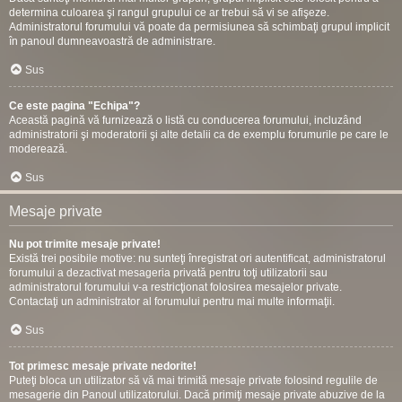
determina culoarea şi rangul grupului ce ar trebui să vi se afişeze.
Administratorul forumului vă poate da permisiunea să schimbaţi grupul implicit
în panoul dumneavoastră de administrare.
Sus
Ce este pagina "Echipa"?
Această pagină vă furnizează o listă cu conducerea forumului, incluzând
administratorii şi moderatorii şi alte detalii ca de exemplu forumurile pe care le
moderează.
Sus
Mesaje private
Nu pot trimite mesaje private!
Există trei posibile motive: nu sunteţi înregistrat ori autentificat, administratorul
forumului a dezactivat mesageria privată pentru toţi utilizatorii sau
administratorul forumului v-a restricţionat folosirea mesajelor private.
Contactaţi un administrator al forumului pentru mai multe informaţii.
Sus
Tot primesc mesaje private nedorite!
Puteţi bloca un utilizator să vă mai trimită mesaje private folosind regulile de
mesagerie din Panoul utilizatorului. Dacă primiţi mesaje private abuzive de la