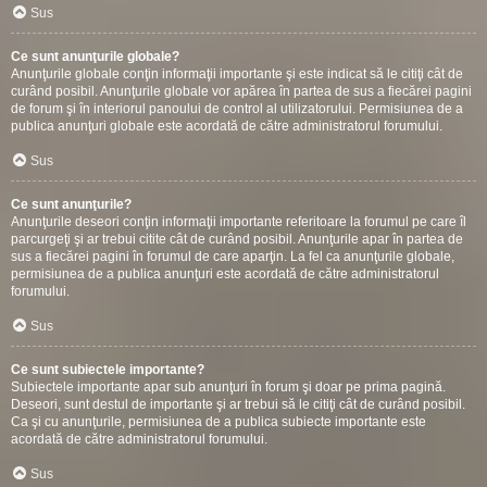
Sus
Ce sunt anunţurile globale?
Anunţurile globale conţin informaţii importante şi este indicat să le citiţi cât de
curând posibil. Anunţurile globale vor apărea în partea de sus a fiecărei pagini
de forum şi în interiorul panoului de control al utilizatorului. Permisiunea de a
publica anunţuri globale este acordată de către administratorul forumului.
Sus
Ce sunt anunţurile?
Anunţurile deseori conţin informaţii importante referitoare la forumul pe care îl
parcurgeţi şi ar trebui citite cât de curând posibil. Anunţurile apar în partea de
sus a fiecărei pagini în forumul de care aparţin. La fel ca anunţurile globale,
permisiunea de a publica anunţuri este acordată de către administratorul
forumului.
Sus
Ce sunt subiectele importante?
Subiectele importante apar sub anunţuri în forum şi doar pe prima pagină.
Deseori, sunt destul de importante şi ar trebui să le citiţi cât de curând posibil.
Ca şi cu anunţurile, permisiunea de a publica subiecte importante este
acordată de către administratorul forumului.
Sus