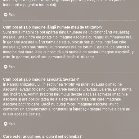
informaţii pot fi gasite pe site-ul grupului phpBB (folosiţi link-ul din partea
inferioară a paginilor forumului)
Sus
Cum pot afişa o imagine lângă numele meu de utilizator?
Sunt două imagini ce pot apărea lângă numele de utilizator când vizualizaţi
mesaje. Una dintre ele poate fi o imagine asociată cu rangul dumneavoastră,
în general acestea luând forma de stele, blocuri sau puncte indicând câte
mesaje aţi scris sau statutul dumneavoastră pe forum. Cealaltă, de obicei o
imagine mai mare, este cunoscută sub numele de avatar (imagine asociată) şi
este, în general, unică sau personală fiecărui utilizator.
Sus
Cum pot afișa o imagine asociată (avatar)?
În Panoul utilizatorului, în secțiunea “Profil” vă puteți adăuga o imagine
asociată (avatar) folosind următoarele metode: Gravatar, Galerie, La distanță
sau Încărcare. Administratorul forumului decide dacă să activeze imaginile
asociate şi are posibilitatea de a alege modalitatea prin care imaginile
asociate pot fi folosite. Dacă nu puteţi folosi imaginile asociate, atunci
contactaţi un administrator al forumului şi întrebaţi-l despre motivele care au
dus la această decizie.
Sus
Care este rangul meu şi cum il pot schimba?