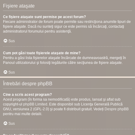
Fişiere ataşate
Ce fişiere ataşate sunt permise pe acest forum?
Fiecare administrator de forum poate permite sau restricţiona anumite tipuri de
fişiere ataşate. Dacă nu sunteţi sigur ce este permis sâ încărcaţi, contactaţi
administratorul forumului pentru asistenţă.
Sus
Cum pot găsi toate fişierele ataşate de mine?
Pentru a găsi lista fişierelor ataşate încărcate de dumneavoastră, mergeţi în
Panoul utilizatorului şi folosiţi legăturile către secţiunea de fişiere ataşate.
Sus
Întrebări despre phpBB
Cine a scris acest program?
Acest program (în forma sa nemodificată) este produs, lansat şi aflat sub
copyright-ul
phpBB Limited
. Este disponibil sub Licenţa Generală Publică
GNU, versiunea 2 (GPL-2.0) şi poate fi distribuit gratuit. Vedeți
Despre phpBB
pentru mai multe detalii.
Sus