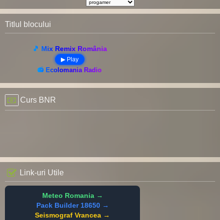
Titlul blocului
🎵 Mix Remix România
▶ Play
📻 Ecolomania Radio
Curs BNR
Link-uri Utile
Meteo Romania →
Pack Builder 18650 →
Seismograf Vrancea →