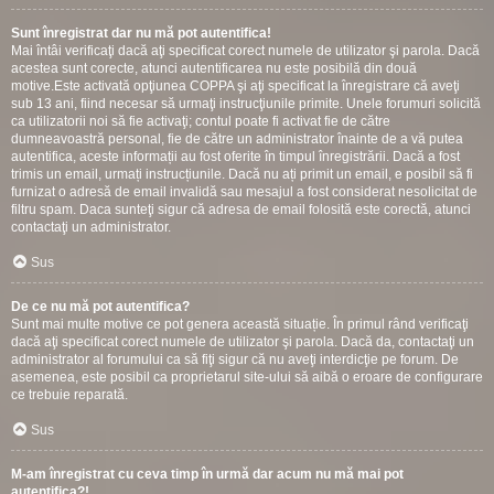
Sunt înregistrat dar nu mă pot autentifica!
Mai întâi verificaţi dacă aţi specificat corect numele de utilizator şi parola. Dacă
acestea sunt corecte, atunci autentificarea nu este posibilă din două
motive.Este activată opţiunea COPPA şi aţi specificat la înregistrare că aveţi
sub 13 ani, fiind necesar să urmaţi instrucţiunile primite. Unele forumuri solicită
ca utilizatorii noi să fie activaţi; contul poate fi activat fie de către
dumneavoastră personal, fie de către un administrator înainte de a vă putea
autentifica, aceste informații au fost oferite în timpul înregistrării. Dacă a fost
trimis un email, urmați instrucțiunile. Dacă nu ați primit un email, e posibil să fi
furnizat o adresă de email invalidă sau mesajul a fost considerat nesolicitat de
filtru spam. Daca sunteţi sigur că adresa de email folosită este corectă, atunci
contactaţi un administrator.
Sus
De ce nu mă pot autentifica?
Sunt mai multe motive ce pot genera această situație. În primul rând verificaţi
dacă aţi specificat corect numele de utilizator şi parola. Dacă da, contactaţi un
administrator al forumului ca să fiţi sigur că nu aveţi interdicţie pe forum. De
asemenea, este posibil ca proprietarul site-ului să aibă o eroare de configurare
ce trebuie reparată.
Sus
M-am înregistrat cu ceva timp în urmă dar acum nu mă mai pot
autentifica?!