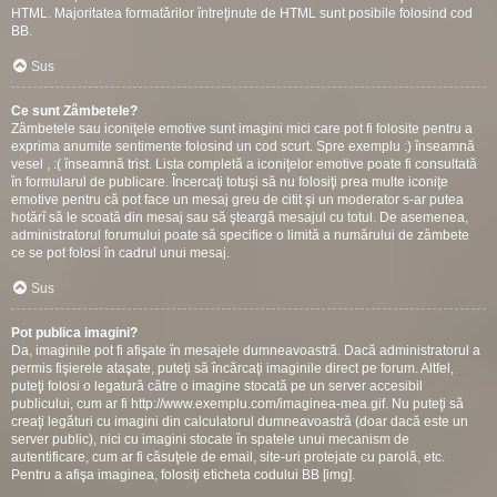
HTML. Majoritatea formatărilor întreţinute de HTML sunt posibile folosind cod
BB.
Sus
Ce sunt Zâmbetele?
Zâmbetele sau iconiţele emotive sunt imagini mici care pot fi folosite pentru a
exprima anumite sentimente folosind un cod scurt. Spre exemplu :) înseamnă
vesel , :( înseamnă trist. Lista completă a iconiţelor emotive poate fi consultată
în formularul de publicare. Încercaţi totuşi să nu folosiţi prea multe iconiţe
emotive pentru că pot face un mesaj greu de citit şi un moderator s-ar putea
hotărî să le scoată din mesaj sau să şteargă mesajul cu totul. De asemenea,
administratorul forumului poate să specifice o limită a numărului de zâmbete
ce se pot folosi în cadrul unui mesaj.
Sus
Pot publica imagini?
Da, imaginile pot fi afişate în mesajele dumneavoastră. Dacă administratorul a
permis fişierele ataşate, puteţi să încărcaţi imaginile direct pe forum. Altfel,
puteţi folosi o legatură către o imagine stocată pe un server accesibil
publicului, cum ar fi http://www.exemplu.com/imaginea-mea.gif. Nu puteţi să
creaţi legături cu imagini din calculatorul dumneavoastră (doar dacă este un
server public), nici cu imagini stocate în spatele unui mecanism de
autentificare, cum ar fi căsuţele de email, site-uri protejate cu parolă, etc.
Pentru a afişa imaginea, folosiţi eticheta codului BB [img].