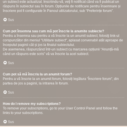
un subiect este actualizat. Înscriindu-vă, veţi fi notificat când va fi publicat un
răspuns în subiectul sau în forum. Opțiunile de notificare pentru însemnare și
înscriere pot fi configurate în Panoul utilizatorului, sub “Preferințe forum”.
Sus
Cum pot însemna sau cum mă pot înscrie la anumite subiecte?
Pentru a însemna sau pentru a vă înscrie la un anumit subiect, folosiţi link-ul
corspunzător din meniul "Utilitare subiect", aplasat convenabil atât aproape de
începutul paginii cât și jos la finalul subiectului.
De asemenea, răspunzând într-un subiect cu marcarea opțiunii “Anunță-mă
când un răspuns este scris” vă va înscrie la acel subiect.
Sus
Cum pot să mă înscriu la un anumit forum?
Pentru a vă înscrie la un anumit forum, folosiți legătura “Înscriere forum”, din
partea de jos a paginii, la intrarea în forum.
Sus
How do I remove my subscriptions?
To remove your subscriptions, go to your User Control Panel and follow the
links to your subscriptions.
Sus