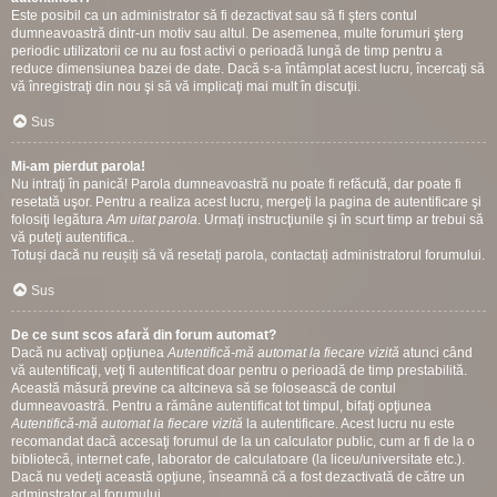
Este posibil ca un administrator să fi dezactivat sau să fi şters contul
dumneavoastră dintr-un motiv sau altul. De asemenea, multe forumuri şterg
periodic utilizatorii ce nu au fost activi o perioadă lungă de timp pentru a
reduce dimensiunea bazei de date. Dacă s-a întâmplat acest lucru, încercaţi să
vă înregistraţi din nou şi să vă implicaţi mai mult în discuţii.
Sus
Mi-am pierdut parola!
Nu intraţi în panică! Parola dumneavoastră nu poate fi refăcută, dar poate fi
resetată uşor. Pentru a realiza acest lucru, mergeţi la pagina de autentificare şi
folosiţi legătura
Am uitat parola
. Urmaţi instrucţiunile şi în scurt timp ar trebui să
vă puteţi autentifica..
Totuși dacă nu reușiți să vă resetați parola, contactați administratorul forumului.
Sus
De ce sunt scos afară din forum automat?
Dacă nu activaţi opţiunea
Autentifică-mă automat la fiecare vizită
atunci când
vă autentificaţi, veţi fi autentificat doar pentru o perioadă de timp prestabilită.
Această măsură previne ca altcineva să se folosească de contul
dumneavoastră. Pentru a rămâne autentificat tot timpul, bifaţi opţiunea
Autentifică-mă automat la fiecare vizită
la autentificare. Acest lucru nu este
recomandat dacă accesaţi forumul de la un calculator public, cum ar fi de la o
bibliotecă, internet cafe, laborator de calculatoare (la liceu/universitate etc.).
Dacă nu vedeţi această opţiune, înseamnă că a fost dezactivată de către un
adminstrator al forumului.