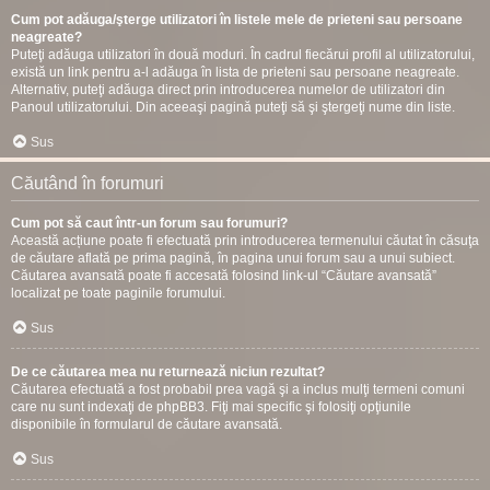
Cum pot adăuga/şterge utilizatori în listele mele de prieteni sau persoane
neagreate?
Puteţi adăuga utilizatori în două moduri. În cadrul fiecărui profil al utilizatorului,
există un link pentru a-l adăuga în lista de prieteni sau persoane neagreate.
Alternativ, puteţi adăuga direct prin introducerea numelor de utilizatori din
Panoul utilizatorului. Din aceeaşi pagină puteţi să şi ştergeţi nume din liste.
Sus
Căutând în forumuri
Cum pot să caut într-un forum sau forumuri?
Această acțiune poate fi efectuată prin introducerea termenului căutat în căsuţa
de căutare aflată pe prima pagină, în pagina unui forum sau a unui subiect.
Căutarea avansată poate fi accesată folosind link-ul “Căutare avansată”
localizat pe toate paginile forumului.
Sus
De ce căutarea mea nu returnează niciun rezultat?
Căutarea efectuată a fost probabil prea vagă şi a inclus mulţi termeni comuni
care nu sunt indexaţi de phpBB3. Fiţi mai specific şi folosiţi opţiunile
disponibile în formularul de căutare avansată.
Sus