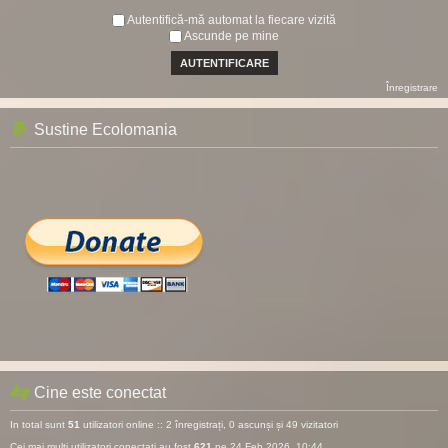
Autentifică-mă automat la fiecare vizită
Ascunde pe mine
Înregistrare
Sustine Ecolomania
Cine este conectat
In total sunt
51
utilizatori online :: 2 înregistrați, 0 ascunși și 49 vizitatori
Cei mai mulţi utilizatori conectaţi au fost
621
pe 24 Feb 2026, 10:44