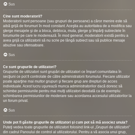
Sus
Cine sunt moderatorii?
Moderatorii sunt persoane (sau grupuri de persoane) a căror menire este să
aibă grijă de forumuri în mod constant. Aceştia au autoritatea de a modifica sau
şterge mesajele şi de a bloca, debloca, muta, şterge şi împărţi subiectele în
forumurile pe care le moderează. În mod general, moderatorii există pentru a
avea grijă ca utilizatorii să nu scrie pe lângă subiect sau să publice mesaje
abuzive sau ofensatoare.
Sus
Ce sunt grupurile de utilizatori?
Grupurile de utilizatori sunt grupări de utilizatori ce împart comunitatea în
secţiuni ce pot fi controlate de către administratorii forumului. Fiecare utilizator
poate aparţine mai multor grupuri şi fiecare grup are drepturi de acces
individuale. Acest lucru uşurează munca administratorilor dacă doresc să
schimbe permisiunile pentru mai mulţi utilizatori deodată ca de exemplu:
schimbarea permisiunilor de moderare sau acordarea accesului utilizatorilor la
un forum privat.
Sus
Unde pot fi găsite grupurile de utilizatori şi cum pot să mă asociez unuia?
Puteţi vedea toate grupurile de utilizatori folosind link-ul „Grupuri de utilizatori”
din cadrul Panoului de control al utilizatorului. Pentru a vă asocia unui grup,