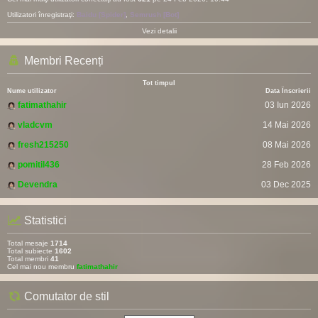
Utilizatori înregistraţi:
Baidu [Spider]
,
Semrush [Bot]
Vezi detalii
Membri Recenți
Tot timpul
Nume utilizator
Data Înscrierii
fatimathahir
03 Iun 2026
vladcvm
14 Mai 2026
fresh215250
08 Mai 2026
pomitil436
28 Feb 2026
Devendra
03 Dec 2025
Statistici
Total mesaje
1714
Total subiecte
1602
Total membri
41
Cel mai nou membru
fatimathahir
Comutator de stil