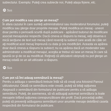
subiectului. Exemplu: Puteţi crea subiecte noi, Puteți atașa fișiere, etc.
Sus
Cum pot modifica sau şterge un mesaj?
În afara cazului în care sunteţi administratorul sau moderatorul forumului, puteţi
modifica sau şterge doar propriile mesaje. Puteţi modifica un mesaj - uneori
doar pentru o perioadă scurtă după publicare - apăsând butonul de modificare
asociat mesajulului respectiv. Dacă cineva a răspuns la mesaj, veţi observa o
mică secţiune de text sub mesaj când reveniţi la subiect care arată de câte ori
aţi modificat acel mesaj împreună cu data şi ora modificării. Aceasta va apărea
doar dacă cineva a răspuns la subiect; nu va apărea dacă un moderator sau
administrator a modificat mesajul, aceştia ar trebui să lase un mesaj în care să
spună ce şi de ce au modificat. Reţineţi că utilizatorii obișnuiți nu pot şterge un
mesaj odată ce un alt utilizator a răspuns.
Sus
Cum pot să îmi adaug semnătură la mesaj?
Pentru a adăuga o semnătură trebuie întâi să vă creaţi una folosind Panoul
utilizatorului. Odată ce semnătura este creată, puteţi să bifaţi opţiunea
Ataşează o semnătură
din formularul de publicare pentru a vă adăuga
semnătura. Puteţi, de asemenea, să vă adăugaţi automat semnătura la toate
mesajele bifând opţiunea corespunzătoare din profil. Dacă procedaţi astfel,
puteţi să preveniţi adăugarea semnăturii unor anumite mesaje debifând caseta
respectivă din formularul de publicare.