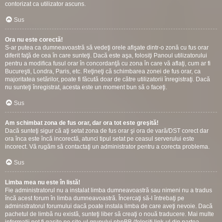
contorizat ca utilizator ascuns.
Sus
Ora nu este corectă!
S-ar putea ca dumneavoastră să vedeţi orele afişate dintr-o zonă cu fus orar
diferit faţă de cea în care sunteţi. Dacă este aşa, folosiţi Panoul utilizatorului
pentru a modifica fusul orar în concordanţă cu zona în care vă aflaţi, cum ar fi
Bucureşti, Londra, Paris, etc. Reţineţi că schimbarea zonei de fus orar, ca
majoritatea setărilor, poate fi făcută doar de către utilizatorii înregistraţi. Dacă
nu sunteţi înregistrat, acesta este un moment bun să o faceţi.
Sus
Am schimbat zona de fus orar, dar ora tot este greşită!
Dacă sunteţi sigur că aţi setat zona de fus orar şi ora de vară/DST corect dar
ora înca este încă incorectă, atunci tipul setat pe ceasul serverului este
incorect. Vă rugăm să contactaţi un administrator pentru a corecta problema.
Sus
Limba mea nu este în listă!
Fie administratorul nu a instalat limba dumneavoastră sau nimeni nu a tradus
încă acest forum în limba dumneavoastră. Încercaţi să-l întrebaţi pe
administratorul forumului dacă poate instala limba de care aveţi nevoie. Dacă
pachetul de limbă nu există, sunteţi liber să creaţi o nouă traducere. Mai multe