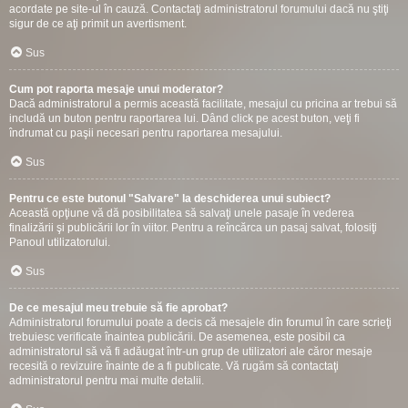
acordate pe site-ul în cauză. Contactaţi administratorul forumului dacă nu ştiţi
sigur de ce aţi primit un avertisment.
Sus
Cum pot raporta mesaje unui moderator?
Dacă administratorul a permis această facilitate, mesajul cu pricina ar trebui să
includă un buton pentru raportarea lui. Dând click pe acest buton, veţi fi
îndrumat cu paşii necesari pentru raportarea mesajului.
Sus
Pentru ce este butonul "Salvare" la deschiderea unui subiect?
Această opţiune vă dă posibilitatea să salvaţi unele pasaje în vederea
finalizării şi publicării lor în viitor. Pentru a reîncărca un pasaj salvat, folosiţi
Panoul utilizatorului.
Sus
De ce mesajul meu trebuie să fie aprobat?
Administratorul forumului poate a decis că mesajele din forumul în care scrieţi
trebuiesc verificate înaintea publicării. De asemenea, este posibil ca
administratorul să vă fi adăugat într-un grup de utilizatori ale căror mesaje
recesită o revizuire înainte de a fi publicate. Vă rugăm să contactaţi
administratorul pentru mai multe detalii.