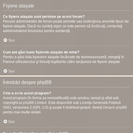
Fişiere ataşate
Ce fişiere ataşate sunt permise pe acest forum?
Fiecare administrator de forum poate permite sau restricţiona anumite tipuri de
fişiere ataşate. Dacă nu sunteţi sigur ce este permis sâ încărcaţi, contactaţi
administratorul forumului pentru asistenţă.
Sus
Cum pot găsi toate fişierele ataşate de mine?
Pentru a găsi lista fişierelor ataşate încărcate de dumneavoastră, mergeţi în
Panoul utilizatorului şi folosiţi legăturile către secţiunea de fişiere ataşate.
Sus
Întrebări despre phpBB
Cine a scris acest program?
Acest program (în forma sa nemodificată) este produs, lansat şi aflat sub
copyright-ul
phpBB Limited
. Este disponibil sub Licenţa Generală Publică
GNU, versiunea 2 (GPL-2.0) şi poate fi distribuit gratuit. Vedeți
Despre phpBB
pentru mai multe detalii.
Sus