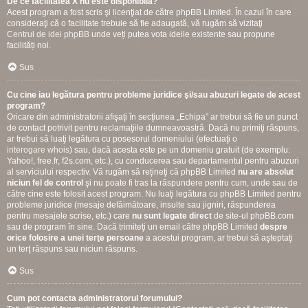
De ce facilitatea X nu este disponibilă?
Acest program a fost scris şi licenţiat de către phpBB Limited. În cazul în care
consideraţi că o facilitate trebuie să fie adaugată, vă rugăm să vizitaţi
Centrul de idei phpBB
unde veți putea vota ideile existente sau propune
facilități noi.
Sus
Cu cine iau legătura pentru probleme juridice şi/sau abuzuri legate de acest
program?
Oricare din administratorii afişaţi în secţiunea „Echipa” ar trebui să fie un punct
de contact potrivit pentru reclamaţiile dumneavoastră. Dacă nu primiţi răspuns,
ar trebui să luaţi legătura cu posesorul domeniului (efectuaţi o
interogare whois
) sau, dacă acesta este pe un domeniu gratuit (de exemplu:
Yahoo!, free.fr, f2s.com, etc.), cu conducerea sau departamentul pentru abuzuri
al serviciului respectiv. Vă rugăm să reţineţi că phpBB Limited
nu are absolut
niciun fel de control
şi nu poate fi tras la răspundere pentru cum, unde sau de
către cine este folosit acest program. Nu luaţi legătura cu phpBB Limited pentru
probleme juridice (mesaje defăimătoare, insulte sau jigniri, răspunderea
pentru mesajele scrise, etc.) care
nu sunt legate direct
de site-ul phpBB.com
sau de program în sine. Dacă trimiteţi un email către phpBB Limited
despre
orice folosire a unei terţe persoane
a acestui program, ar trebui să aşteptaţi
un terţ răspuns sau niciun răspuns.
Sus
Cum pot contacta administratorul forumului?