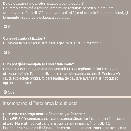
De ce căutarea mea returnează o pagină goală!?
Căutarea efectuată a returnat prea multe rezultate pentru a le prelucra
webserver-ul. Folosiţi “Căutare avansată” şi fiţi mai specific în termenii folosiţi şi
forumurile în care se efectuează căutarea.
Sus
Cum pot căuta utilizatori?
Duceţi-vă la memberlist şi folosiţi legătura “Caută un membru”.
Sus
Cum pot găsi mesajele şi subiectele mele?
Pentru a afişa mesajele dumneavoastră folosiţi legătura “Căută mesajele
utilizatorului” din Panoul utilizatorului sau din pagina de profil. Pentru a vă
căuta subiectele proprii, folosiţi pagina de căutare avansată şi introduceţi
opţiunile adecvate.
Sus
Însemnarea şi înscrierea la subiecte
Care este diferenţa dintre a însemna şi a înscrie?
În phpBB 3.0 însemnarea era foarte asemănătoare cu însemnarea în browser-
ul web. Nu eraţi notificat când era publicat un răspuns. În phpBB 3.1,
însemnarea este asemănătoarea înscrierii la un subiect. Puteți fi notificat când