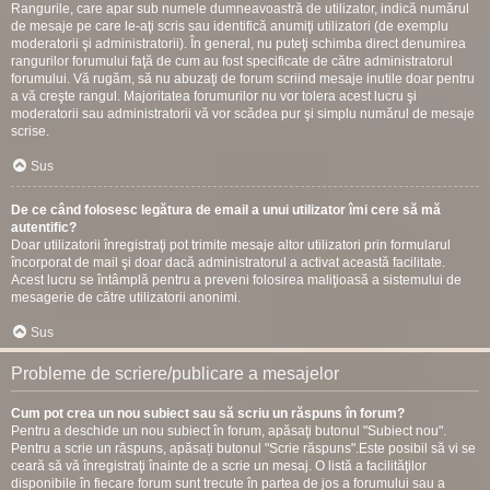
Rangurile, care apar sub numele dumneavoastră de utilizator, indică numărul
de mesaje pe care le-aţi scris sau identifică anumiţi utilizatori (de exemplu
moderatorii şi administratorii). În general, nu puteţi schimba direct denumirea
rangurilor forumului faţă de cum au fost specificate de către administratorul
forumului. Vă rugăm, să nu abuzaţi de forum scriind mesaje inutile doar pentru
a vă creşte rangul. Majoritatea forumurilor nu vor tolera acest lucru şi
moderatorii sau administratorii vă vor scădea pur şi simplu numărul de mesaje
scrise.
Sus
De ce când folosesc legătura de email a unui utilizator îmi cere să mă
autentific?
Doar utilizatorii înregistraţi pot trimite mesaje altor utilizatori prin formularul
încorporat de mail şi doar dacă administratorul a activat această facilitate.
Acest lucru se întâmplă pentru a preveni folosirea maliţioasă a sistemului de
mesagerie de către utilizatorii anonimi.
Sus
Probleme de scriere/publicare a mesajelor
Cum pot crea un nou subiect sau să scriu un răspuns în forum?
Pentru a deschide un nou subiect în forum, apăsaţi butonul "Subiect nou".
Pentru a scrie un răspuns, apăsați butonul "Scrie răspuns".Este posibil să vi se
ceară să vă înregistraţi înainte de a scrie un mesaj. O listă a facilităţilor
disponibile în fiecare forum sunt trecute în partea de jos a forumului sau a