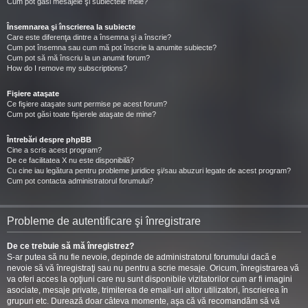
Cum pot găsi mesajele şi subiectele mele?
Însemnarea şi înscrierea la subiecte
Care este diferenţa dintre a însemna şi a înscrie?
Cum pot însemna sau cum mă pot înscrie la anumite subiecte?
Cum pot să mă înscriu la un anumit forum?
How do I remove my subscriptions?
Fişiere ataşate
Ce fişiere ataşate sunt permise pe acest forum?
Cum pot găsi toate fişierele ataşate de mine?
Întrebări despre phpBB
Cine a scris acest program?
De ce facilitatea X nu este disponibilă?
Cu cine iau legătura pentru probleme juridice şi/sau abuzuri legate de acest program?
Cum pot contacta administratorul forumului?
Probleme de autentificare şi înregistrare
De ce trebuie să mă înregistrez?
S-ar putea să nu fie nevoie, depinde de administratorul forumului dacă e
nevoie să vă înregistraţi sau nu pentru a scrie mesaje. Oricum, înregistrarea vă
va oferi acces la opţiuni care nu sunt disponibile vizitatorilor cum ar fi imagini
asociate, mesaje private, trimiterea de email-uri altor utilizatori, înscrierea în
grupuri etc. Durează doar câteva momente, aşa că vă recomandăm să vă