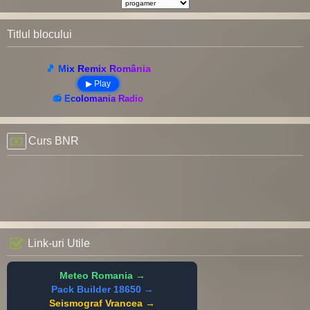
Titlul blocului
🎵 Mix Remix România
▶ Play
📻 Ecolomania Radio
Curs BNR
Link-uri Utile
Meteo Romania →
Pack Builder 18650 →
Seismograf Vrancea →