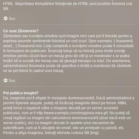
HTML. Majoritatea formatărilor întreţinute de HTML sunt posibile folosind cod
BB.
Sus
Ce sunt Zâmbetele?
Zâmbetele sau iconiţele emotive sunt imagini mici care pot fi folosite pentru a
exprima anumite sentimente folosind un cod scurt. Spre exemplu :) înseamnă
vesel , :( înseamnă trist. Lista completă a iconiţelor emotive poate fi consultată
în formularul de publicare. Încercaţi totuşi să nu folosiţi prea multe iconiţe
emotive pentru că pot face un mesaj greu de citit şi un moderator s-ar putea
hotărî să le scoată din mesaj sau să şteargă mesajul cu totul. De asemenea,
administratorul forumului poate să specifice o limită a numărului de zâmbete
ce se pot folosi în cadrul unui mesaj.
Sus
Pot publica imagini?
Da, imaginile pot fi afişate în mesajele dumneavoastră. Dacă administratorul a
permis fişierele ataşate, puteţi să încărcaţi imaginile direct pe forum. Altfel,
puteţi folosi o legatură către o imagine stocată pe un server accesibil
publicului, cum ar fi http://www.exemplu.com/imaginea-mea.gif. Nu puteţi să
creaţi legături cu imagini din calculatorul dumneavoastră (doar dacă este un
server public), nici cu imagini stocate în spatele unui mecanism de
autentificare, cum ar fi căsuţele de email, site-uri protejate cu parolă, etc.
Pentru a afişa imaginea, folosiţi eticheta codului BB [img].