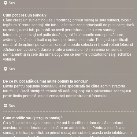
Sus
Cum pot crea un sondaj?
Când creaţi un subiect nou sau modificaţi primul mesaj al unui subiect, folosiți
legătura “Creare sondaj” din tab-ul aflat sub zona principală de publicare; dacă
nu vedeţi acest tab, probabil nu aveţi permisiunea de a crea sondaje.
Introduceţi un titlu şi cel puţin două opţiuni în câmpurile corespunzătoare,
având grijă să specificaţi o opţiune pe rânduri separate. Puteţi să specificaţi
numărul de opţiuni pe care utilizatorul le poate selecta în timpul votării folosind
„Opţiuni per utilizator”, durata în zile a sondajului (0 înseamnă un sondaj
permanent) şi în cele din urmă opţiunea ce permite utilizatorilor să-şi schimbe
voturile.
Sus
De ce nu pot adăuga mai multe opţiuni la sondaj?
Limita pentru opţiunile sondajului este specificată de către administratorul
forumului. Dacă simțiţi că trebuie să adăugaţi opţiuni suplimentare sondajului
peste limita permisă, atunci contactaţi administratorul forumului.
Sus
Cum modific sau şterg un sondaj?
Ca şi în cazul mesajelor, sondajele pot fi modificate doar de către autorul
acestora, un moderator sau de către un administrator. Pentru a modifica un
sondaj, efectuaţi un click pe primul mesaj din subiect; acesta este întotdeauna