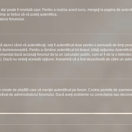
dar poate fi resetată uşor. Pentru a realiza acest lucru, mergeţi la pagina de autenti
timp ar trebui să vă puteţi autentifica..
atorul forumului.
tă
atunci când vă autentificaţi, veţi fi autentificat doar pentru o perioadă de timp prest
 dumneavoastră. Pentru a rămâne autentificat tot timpul, bifaţi opţiunea
Autentific
comandat dacă accesaţi forumul de la un calculator public, cum ar fi de la o bibliotec
etc.). Dacă nu vedeţi această opţiune, înseamnă că a fost dezactivată de către un adm
rile create de phpBB care vă menţin autentificat pe forum. Cookie permite de aseme
st activat de administratorul forumului. Dacă aveţi probleme cu conectarea sau decon