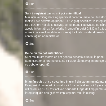
Sus
Sunt înregistrat dar nu mă pot autentifica!
Mai întâi verificaţi dacă aţi specificat corect numele de utilizat
motive.Este activată opţiunea COPPA şi aţi specificat la înregistr
ca utilizatorii noi să fie activaţi; contul poate fi activat fie de
aceste informații au fost oferite în timpul înregistrării. Dacă a fos
adresă de email invalidă sau mesajul a fost considerat nesolicit
contactaţi un administrator.
Sus
De ce nu mă pot autentifica?
Sunt mai multe motive ce pot genera această situație. În primul r
administrator al forumului ca să fiţi sigur că nu aveţi interdicţ
ce trebuie reparată.
Sus
M-am înregistrat cu ceva timp în urmă dar acum nu mă mai p
Este posibil ca un administrator să fi dezactivat sau să fi şter
utilizatorii ce nu au fost activi o perioadă lungă de timp pentr
înregistraţi din nou şi să vă implicaţi mai mult în discuţii.
Sus