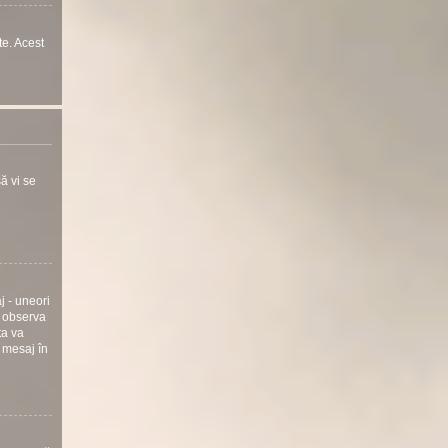
te. Acest
ă vi se
j - uneori
i observa
ta va
 mesaj în