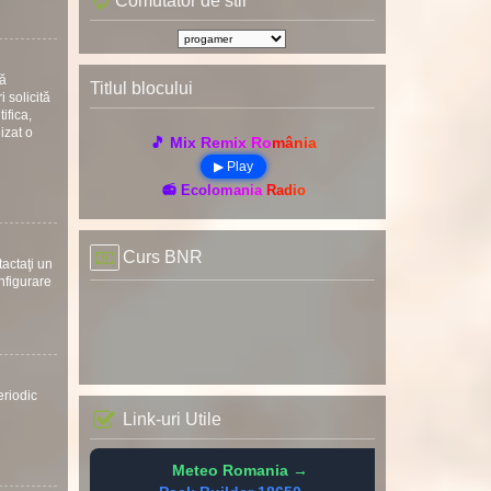
Comutator de stil
uă
Titlul blocului
 solicită
ifica,
nizat o
🎵 Mix Remix România
▶ Play
📻 Ecolomania Radio
Curs BNR
tactaţi un
onfigurare
eriodic
Link-uri Utile
Meteo Romania →