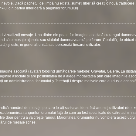
 nevoie. Dacă pachetul de limbă nu există, sunteţi liber să creaţi o nouă traducere.
link-ul din partea inferioară a paginilor forumului)
d vizualizaţi mesaje. Una dintre ele poate fi o imagine asociată cu rangul dumneav
ând câte mesaje aţi scris sau statutul dumneavoastră pe forum. Cealaltă, de obicei
) şi este, în general, unică sau personală fiecărui utilizator.
 o imagine asociată (avatar) folosind următoarele metode: Gravatar, Galerie, La dista
ginile asociate şi are posibilitatea de a alege modalitatea prin care imaginile asoci
aţi un administrator al forumului şi întrebaţi-l despre motivele care au dus la aceast
dică numărul de mesaje pe care le-aţi scris sau identifică anumiţi utilizatori (de e
rect denumirea rangurilor forumului faţă de cum au fost specificate de către administ
le doar pentru a vă creşte rangul. Majoritatea forumurilor nu vor tolera acest lucru 
mărul de mesaje scrise.