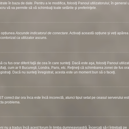
ate în baza de date. Pentru a le modifica, folosiţi Panoul utilizatorului; în general 
ucru vă va permite să vă schimbaţi toate setările şi preferinţele.
si opțiunea
Ascunde indicatorul de conectare
. Activați această opțiune și veți apăre
contorizat ca utilizator ascuns.
u fus orar diferit faţă de cea în care sunteţi. Dacă este aşa, folosiţi Panoul utiliza
laţi, cum ar fi Bucureşti, Londra, Paris, etc. Reţineţi că schimbarea zonei de fus ora
nregistraţi. Dacă nu sunteţi înregistrat, acesta este un moment bun să o faceţi.
ST corect dar ora înca este încă incorectă, atunci tipul setat pe ceasul serverului es
ecta problema.
i nu a tradus încă acest forum în limba dumneavoastră. Încercaţi să-l întrebaţi pe