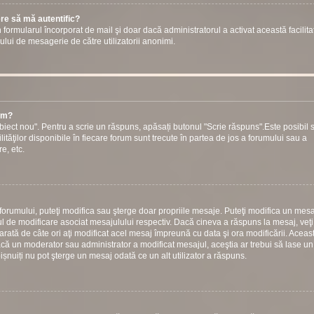
ere să mă autentific?
prin formularul încorporat de mail şi doar dacă administratorul a activat această facilita
ului de mesagerie de către utilizatorii anonimi.
rum?
iect nou". Pentru a scrie un răspuns, apăsați butonul "Scrie răspuns".Este posibil s
ilităţilor disponibile în fiecare forum sunt trecute în partea de jos a forumului sau a
e, etc.
 forumului, puteţi modifica sau şterge doar propriile mesaje. Puteţi modifica un mesa
 de modificare asociat mesajulului respectiv. Dacă cineva a răspuns la mesaj, veţ
arată de câte ori aţi modificat acel mesaj împreună cu data şi ora modificării. Aceas
ă un moderator sau administrator a modificat mesajul, aceştia ar trebui să lase un
bișnuiți nu pot şterge un mesaj odată ce un alt utilizator a răspuns.