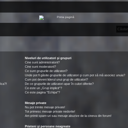
Niveluri de utilizatori şi grupuri
Cine sunt administratorii?
Cine sunt moderatorii?
Ce sunt grupurile de utilizatori?
Unde pot fi găsite grupurile de utilizatori şi cum pot să mă asociez unuia?
Cum pot deveni liderul unui grup de utilizatori?
ica?!
De ce grupurile de utilizatori apar în culori diferite?
Ce este un „Grup implicit”?
Ce este pagina "Echipa"?
Mesaje private
Nu pot trimite mesaje private!
Tot primesc mesaje private nedorite!
Am primit spam-uri sau mesaje abuzive de la cineva din forum!
Prieteni şi persoane neagreate