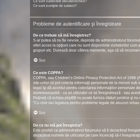
Ce sunt subiectele blocate/închise?
Ce sunt iconiţele de subiect?
Probleme de autentificare şi înregistrare
De ce trebuie să mă înregistrez?
S-ar putea să nu fie nevoie, depinde de administratorul forumul
oferi acces la opţiuni care nu sunt disponibile vizitatorilor cum ar
grupuri etc. Durează doar câteva momente, aşa că vă recomand
Sus
Ce este COPPA?
COPPA, sau Children’s Online Privacy Protection Act of 1998 (Act
site-urilor ce pot colecta informaţii personale de la minorii sub 
legal îşi dă acordul pentru colectarea informaţiilor personale d
dumneavoastră - ca un utilizator ce se înregistrează - sau acestui
Reţineţi că echipa phpBB nu poate furniza sfaturi juridice şi nu 
"Cu cine iau legatura pentru probleme legate de abuzuri si/sau
Sus
De ce nu mă pot înregistra?
Este posibil ca administratorul forumului să fi dezactivat înregistr
dezactivat numele de utilizator pe care încercaţi să-l înregistraţ