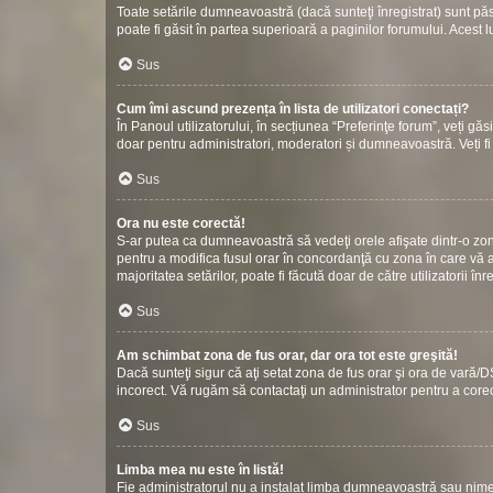
Toate setările dumneavoastră (dacă sunteţi înregistrat) sunt păstr
poate fi găsit în partea superioară a paginilor forumului. Acest l
Sus
Cum îmi ascund prezența în lista de utilizatori conectați?
În Panoul utilizatorului, în secțiunea “Preferinţe forum”, veți gă
doar pentru administratori, moderatori și dumneavoastră. Veți fi 
Sus
Ora nu este corectă!
S-ar putea ca dumneavoastră să vedeţi orele afişate dintr-o zonă c
pentru a modifica fusul orar în concordanţă cu zona în care vă af
majoritatea setărilor, poate fi făcută doar de către utilizatorii î
Sus
Am schimbat zona de fus orar, dar ora tot este greşită!
Dacă sunteţi sigur că aţi setat zona de fus orar şi ora de vară/D
incorect. Vă rugăm să contactaţi un administrator pentru a cor
Sus
Limba mea nu este în listă!
Fie administratorul nu a instalat limba dumneavoastră sau nimen