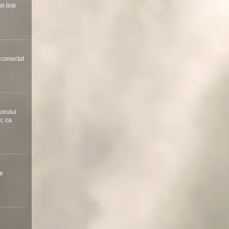
un link
a conectat
torului
r, ca
te