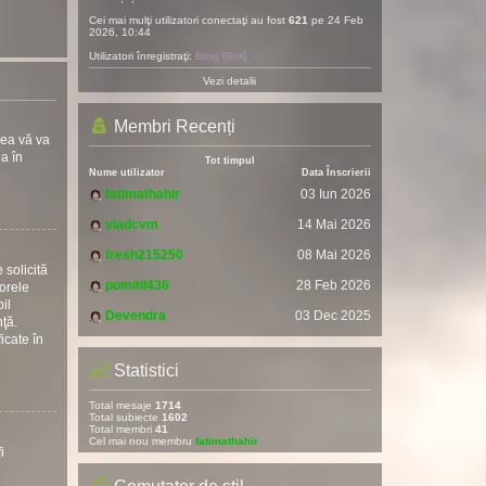
Cei mai mulţi utilizatori conectaţi au fost
621
pe 24 Feb
2026, 10:44
Utilizatori înregistraţi:
Bing [Bot]
Vezi detalii
Membri Recenți
rea vă va
ea în
Tot timpul
Nume utilizator
Data Înscrierii
fatimathahir
03 Iun 2026
vladcvm
14 Mai 2026
fresh215250
08 Mai 2026
 solicită
pomitil436
28 Feb 2026
torele
il
Devendra
03 Dec 2025
nţă.
icate în
Statistici
Total mesaje
1714
Total subiecte
1602
Total membri
41
Cel mai nou membru
fatimathahir
i