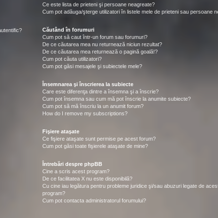
Ce este lista de prieteni şi persoane neagreate?
Cum pot adăuga/şterge utilizatori în listele mele de prieteni sau persoane 
Căutând în forumuri
utentific?
Cum pot să caut într-un forum sau forumuri?
De ce căutarea mea nu returnează niciun rezultat?
De ce căutarea mea returnează o pagină goală!?
Cum pot căuta utilizatori?
Cum pot găsi mesajele şi subiectele mele?
Însemnarea şi înscrierea la subiecte
Care este diferenţa dintre a însemna şi a înscrie?
Cum pot însemna sau cum mă pot înscrie la anumite subiecte?
Cum pot să mă înscriu la un anumit forum?
How do I remove my subscriptions?
Fişiere ataşate
Ce fişiere ataşate sunt permise pe acest forum?
Cum pot găsi toate fişierele ataşate de mine?
Întrebări despre phpBB
Cine a scris acest program?
De ce facilitatea X nu este disponibilă?
Cu cine iau legătura pentru probleme juridice şi/sau abuzuri legate de aces
program?
Cum pot contacta administratorul forumului?