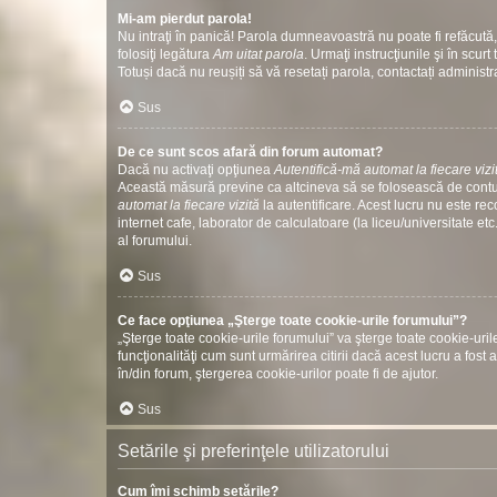
Mi-am pierdut parola!
Nu intraţi în panică! Parola dumneavoastră nu poate fi refăcută, 
folosiţi legătura
Am uitat parola
. Urmaţi instrucţiunile şi în scurt 
Totuși dacă nu reușiți să vă resetați parola, contactați administr
Sus
De ce sunt scos afară din forum automat?
Dacă nu activaţi opţiunea
Autentifică-mă automat la fiecare vizi
Această măsură previne ca altcineva să se folosească de contul
automat la fiecare vizită
la autentificare. Acest lucru nu este re
internet cafe, laborator de calculatoare (la liceu/universitate 
al forumului.
Sus
Ce face opţiunea „Şterge toate cookie-urile forumului”?
„Şterge toate cookie-urile forumului” va şterge toate cookie-u
funcţionalităţi cum sunt urmărirea citirii dacă acest lucru a fo
în/din forum, ştergerea cookie-urilor poate fi de ajutor.
Sus
Setările şi preferinţele utilizatorului
Cum îmi schimb setările?