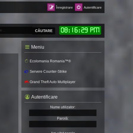
Înregistrare
Autentificare
08
:
16
:
31 PM
CĂUTARE
Meniu
Ecolomania Romania™®
Servere Counter-Strike
Grand Theft Auto Multiplayer
Autentificare
Nume utilizator:
Parolă: