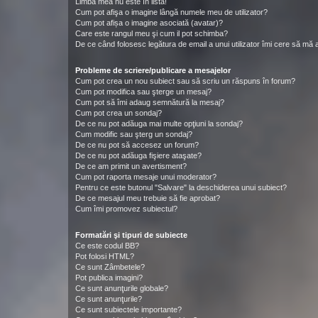
Limba mea nu este în listă!
Cum pot afişa o imagine lângă numele meu de utilizator?
Cum pot afișa o imagine asociată (avatar)?
Care este rangul meu şi cum il pot schimba?
De ce când folosesc legătura de email a unui utilizator îmi cere să mă a
Probleme de scriere/publicare a mesajelor
Cum pot crea un nou subiect sau să scriu un răspuns în forum?
Cum pot modifica sau şterge un mesaj?
Cum pot să îmi adaug semnătură la mesaj?
Cum pot crea un sondaj?
De ce nu pot adăuga mai multe opţiuni la sondaj?
Cum modific sau şterg un sondaj?
De ce nu pot să accesez un forum?
De ce nu pot adăuga fişiere ataşate?
De ce am primit un avertisment?
Cum pot raporta mesaje unui moderator?
Pentru ce este butonul "Salvare" la deschiderea unui subiect?
De ce mesajul meu trebuie să fie aprobat?
Cum îmi promovez subiectul?
Formatări şi tipuri de subiecte
Ce este codul BB?
Pot folosi HTML?
Ce sunt Zâmbetele?
Pot publica imagini?
Ce sunt anunţurile globale?
Ce sunt anunţurile?
Ce sunt subiectele importante?