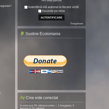
Am uitat parola
neagreate?
Autentifică-mă automat la fiecare vizită
Ascunde pe mine
Înregistrare
Sustine Ecolomania
t
Cine este conectat
In total sunt
71
utilizatori online :: 1 înregistrat, 0
ascunși și 70 vizitatori