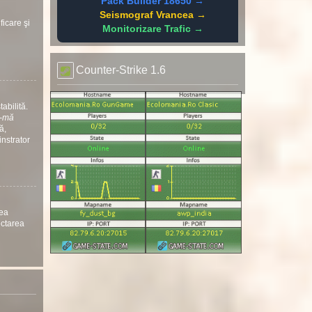
Pack Builder 18650 →
Seismograf Vrancea →
ficare şi
Monitorizare Trafic →
Counter-Strike 1.6
abilită.
ă-mă
ă,
instrator
nea
ectarea