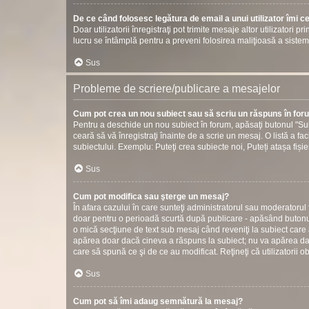
De ce când folosesc legătura de email a unui utilizator îmi c
Doar utilizatorii înregistraţi pot trimite mesaje altor utilizatori 
lucru se întâmplă pentru a preveni folosirea maliţioasă a sistem
Sus
Probleme de scriere/publicare a mesajelor
Cum pot crea un nou subiect sau să scriu un răspuns în fo
Pentru a deschide un nou subiect în forum, apăsaţi butonul "Sub
ceară să vă înregistraţi înainte de a scrie un mesaj. O listă a fac
subiectului. Exemplu: Puteţi crea subiecte noi, Puteți atașa fișier
Sus
Cum pot modifica sau şterge un mesaj?
În afara cazului în care sunteţi administratorul sau moderatorul
doar pentru o perioadă scurtă după publicare - apăsând butonul
o mică secţiune de text sub mesaj când reveniţi la subiect care 
apărea doar dacă cineva a răspuns la subiect; nu va apărea dac
care să spună ce şi de ce au modificat. Reţineţi că utilizatorii o
Sus
Cum pot să îmi adaug semnătură la mesaj?