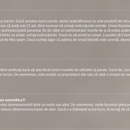
or şi parola. Dacă acestea sunt corecte, atunci autentificarea nu este posibilă din do
are că aveţi sub 13 ani, fiind necesar să urmaţi instrucţiunile primite. Unele forumuri
 către dumneavoastră personal, fie de către un administrator înainte de a vă putea autent
t trimis un email, urmați instrucțiunile. Dacă nu ați primit un email, e posibil să fi fur
at de filtru spam. Daca sunteţi sigur că adresa de email folosită este corectă, atunci
ând verificaţi dacă aţi specificat corect numele de utilizator şi parola. Dacă da, con
ie pe forum. De asemenea, este posibil ca proprietarul site-ului să aibă o eroare de c
ot autentifica?!
s contul dumneavoastră dintr-un motiv sau altul. De asemenea, multe forumuri şterg p
u a reduce dimensiunea bazei de date. Dacă s-a întâmplat acest lucru, încercaţi să vă