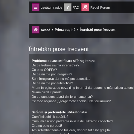
Legături rapide
FAQ
Reguli Forum
Forum Ecolomania™®
-= Idei pentru viitor =-
Prima pagină
Întrebări puse frecvent
Acasă
Întrebări puse frecvent
Probleme de autentificare şi înregistrare
De ce trebuie să mă înregistrez?
Ce este COPPA?
De ce nu mă pot înregistra?
Sunt înregistrat dar nu mă pot autentifica!
De ce nu mă pot autentifica?
M-am înregistrat cu ceva timp în urmă dar acum nu mă mai pot autentif
Mi-am pierdut parola!
De ce sunt scos afară din forum automat?
Ce face opţiunea „Şterge toate cookie-urile forumului”?
Setările şi preferinţele utilizatorului
Cum îmi schimb setările?
Cum îmi ascund prezența în lista de utilizatori conectați?
Ora nu este corectă!
Am schimbat zona de fus orar, dar ora tot este greşită!