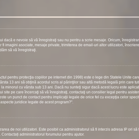
ui dacă e nevoie să vă înregistraţi sau nu pentru a scrie mesaje. Oricum, înregistra
 fi imagini asociate, mesaje private, trimiterea de email-uri altor utilizatori, înscrier
ăm să vă înregistraţi.
ul pentru protecţia copiilor pe internet din 1998) este o lege din Statele Unite care
vârsta 13 ani să obţină acordul scris al părinţilor sau altă metodă legală prin care tu
e la minorul cu vârsta sub 13 ani. Dacă nu sunteţi sigur dacă acest lucru este aplicab
 site pe care încercaţi să vă înregistraţi, contactaţi un consilier legal pentru asiste
este un punct de contact pentru implicaţii legale de orice fel cu excepţia celor specif
 aspecte juridice legate de acest program?".
area de noi utilizatori. Este posibil ca administratorul să fi interzis adresa IP ori să f
i. Contactați administratorul forumului pentru ajutor.