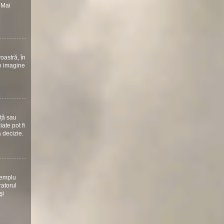
 Mai
oastră, în
 o imagine
nță sau
ate pot fi
ă decizie.
xemplu
ratorul
şi