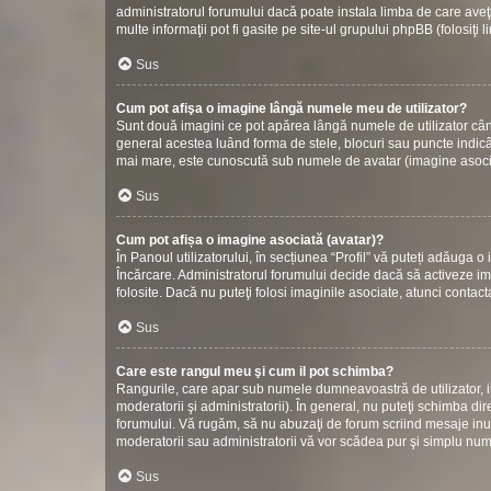
administratorul forumului dacă poate instala limba de care aveţi
multe informaţii pot fi gasite pe site-ul grupului phpBB (folosiţi 
Sus
Cum pot afişa o imagine lângă numele meu de utilizator?
Sunt două imagini ce pot apărea lângă numele de utilizator cân
general acestea luând forma de stele, blocuri sau puncte indic
mai mare, este cunoscută sub numele de avatar (imagine asociată
Sus
Cum pot afișa o imagine asociată (avatar)?
În Panoul utilizatorului, în secțiunea “Profil” vă puteți adăuga
Încărcare. Administratorul forumului decide dacă să activeze ima
folosite. Dacă nu puteţi folosi imaginile asociate, atunci contact
Sus
Care este rangul meu şi cum il pot schimba?
Rangurile, care apar sub numele dumneavoastră de utilizator, in
moderatorii şi administratorii). În general, nu puteţi schimba di
forumului. Vă rugăm, să nu abuzaţi de forum scriind mesaje inuti
moderatorii sau administratorii vă vor scădea pur şi simplu nu
Sus