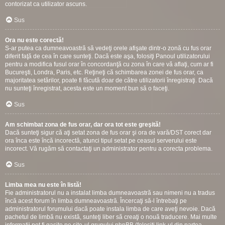
contorizat ca utilizator ascuns.
Sus
Ora nu este corectă!
S-ar putea ca dumneavoastră să vedeţi orele afişate dintr-o zonă cu fus orar
diferit faţă de cea în care sunteţi. Dacă este aşa, folosiţi Panoul utilizatorului
pentru a modifica fusul orar în concordanţă cu zona în care vă aflaţi, cum ar fi
Bucureşti, Londra, Paris, etc. Reţineţi că schimbarea zonei de fus orar, ca
majoritatea setărilor, poate fi făcută doar de către utilizatorii înregistraţi. Dacă
nu sunteţi înregistrat, acesta este un moment bun să o faceţi.
Sus
Am schimbat zona de fus orar, dar ora tot este greşită!
Dacă sunteţi sigur că aţi setat zona de fus orar şi ora de vară/DST corect dar
ora înca este încă incorectă, atunci tipul setat pe ceasul serverului este
incorect. Vă rugăm să contactaţi un administrator pentru a corecta problema.
Sus
Limba mea nu este în listă!
Fie administratorul nu a instalat limba dumneavoastră sau nimeni nu a tradus
încă acest forum în limba dumneavoastră. Încercaţi să-l întrebaţi pe
administratorul forumului dacă poate instala limba de care aveţi nevoie. Dacă
pachetul de limbă nu există, sunteţi liber să creaţi o nouă traducere. Mai multe