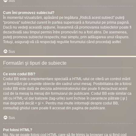
Sus
Cum îmi promovez subiectul?
În momentul vizualizării, apăsând pe legătura „Ridică acest subiect” puteţi
"promova" subiectul curent în partea superioară a forumului pe prima pagină.
Dacă nu vedeţi această opţiune, înseamnă că promovarea subiectelor poate fi
dezactivată sau timpul permis între promovări nu a fost atins. De asemenea,
puteţi promova subiectul respectiv, mai simplu, prin adăugarea unui răspuns.
Totuşi, asiguraţi-vă că respectaţi regulile forumului când procedaţi astfel.
Sus
Formatări şi tipuri de subiecte
Ce este codul BB?
Codul BB este o implementare specială a HTML-ului ce oferă un control mărit
al formatării pe anumite obiecte din cadrul unui mesaj. Posibilitatea de a folosi
codul BB este dată de decizia administratorului dar poate fi dezactivat acest
cod de la mesaj la mesaj din formularul de publicare. Codul BB este similar ca
stil cu HTML-ul dar balizele (tag-urile) sunt închise în paranteze pătrate [ şi ]
mai degrabă decât < şi >. Pentru mai multe informaţii despre codul BB,
consultaţi ghidul care poate fi accesat din pagina de publicare.
Sus
Pot folosi HTML?
Nu. Nu se poate folosi cod HTML care să fie trimis la browser ca şi fiind cod