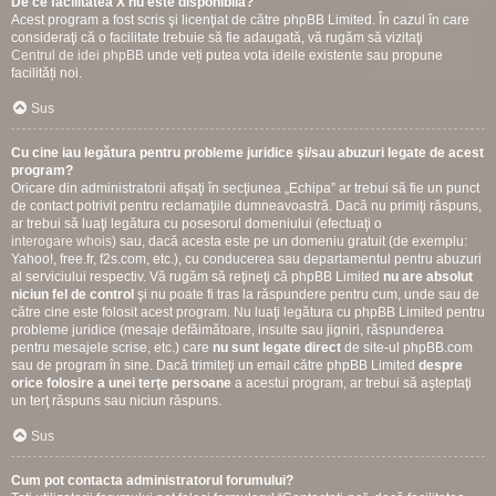
De ce facilitatea X nu este disponibilă?
Acest program a fost scris şi licenţiat de către phpBB Limited. În cazul în care
consideraţi că o facilitate trebuie să fie adaugată, vă rugăm să vizitaţi
Centrul de idei phpBB
unde veți putea vota ideile existente sau propune
facilități noi.
Sus
Cu cine iau legătura pentru probleme juridice şi/sau abuzuri legate de acest
program?
Oricare din administratorii afişaţi în secţiunea „Echipa” ar trebui să fie un punct
de contact potrivit pentru reclamaţiile dumneavoastră. Dacă nu primiţi răspuns,
ar trebui să luaţi legătura cu posesorul domeniului (efectuaţi o
interogare whois
) sau, dacă acesta este pe un domeniu gratuit (de exemplu:
Yahoo!, free.fr, f2s.com, etc.), cu conducerea sau departamentul pentru abuzuri
al serviciului respectiv. Vă rugăm să reţineţi că phpBB Limited
nu are absolut
niciun fel de control
şi nu poate fi tras la răspundere pentru cum, unde sau de
către cine este folosit acest program. Nu luaţi legătura cu phpBB Limited pentru
probleme juridice (mesaje defăimătoare, insulte sau jigniri, răspunderea
pentru mesajele scrise, etc.) care
nu sunt legate direct
de site-ul phpBB.com
sau de program în sine. Dacă trimiteţi un email către phpBB Limited
despre
orice folosire a unei terţe persoane
a acestui program, ar trebui să aşteptaţi
un terţ răspuns sau niciun răspuns.
Sus
Cum pot contacta administratorul forumului?