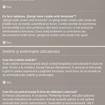
Sus
Ce face opţiunea „Şterge toate cookie-urile forumului”?
„Şterge toate cookie-urile forumului” va şterge toate cookie-urile create de
phpBB care vă menţin autentificat pe forum. Cookie permite de asemenea
funcţionalităţi cum sunt urmărirea citirii dacă acest lucru a fost activat de
administratorul forumului. Dacă aveţi probleme cu conectarea sau
deconectarea în/din forum, ştergerea cookie-urilor poate fi de ajutor.
Sus
Setările şi preferinţele utilizatorului
Cum îmi schimb setările?
Toate setările dumneavoastră (dacă sunteţi înregistrat) sunt păstrate în baza de
date. Pentru a le modifica, folosiţi Panoul utilizatorului; în general un link poate
fi găsit în partea superioară a paginilor forumului. Acest lucru vă va permite să
vă schimbaţi toate setările şi preferinţele.
Sus
Cum îmi ascund prezența în lista de utilizatori conectați?
În Panoul utilizatorului, în secțiunea “Preferinţe forum”, veți găsi opțiunea
Ascunde indicatorul de conectare
. Activați această opțiune și veți apărea
conectat doar pentru administratori, moderatori și dumneavoastră. Veți fi