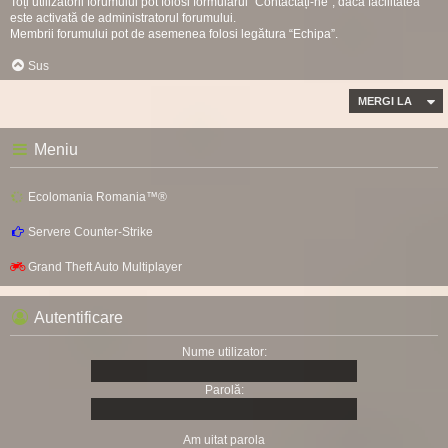
Toți utilizatorii forumului pot folosi formularul “Contactați-ne”, dacă facilitatea
este activată de administratorul forumului.
Membrii forumului pot de asemenea folosi legătura “Echipa”.
Sus
MERGI LA
Meniu
Ecolomania Romania™®
Servere Counter-Strike
Grand Theft Auto Multiplayer
Autentificare
Nume utilizator:
Parolă:
Am uitat parola