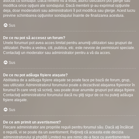
asociat cu sondajul. Dacă nimeni nu a votat, atunci utilizatorii pot şterge sau
modifica orice opţiuni ale sondajului. Dacă membrii şi-au exprimat opţiunile
deja, doar moderatorii sau administratorii îl pot modifica sau şterge. Acest lucru
previne schimbarea opţiunilor sondajului înainte de finalizarea acestuia.
Sus
De ce nu pot să accesez un forum?
Unele forumuri pot avea acces limitat pentru anumiţi utilizatori sau grupuri de
utilizatori. Pentru a vedea, citi, publica, etc. este nevoie de permisiuni speciale.
Contactaţi un moderator sau administrator pentru a vă da acces.
Sus
De ce nu pot adăuga fişiere ataşate?
Abilitatea de a adăuga fişiere ataşate se poate face pe bază de forum, grup,
sau utilizator. Administratorul forumului poate a dezactivat ataşarea fişierelor în
forumul în care vreţi să scrieţi, sau poate doar anumite grupuri pot ataşa fişiere.
Contactaţi administratorul forumului dacă nu ştiţi sigur de ce nu puteţi adăuga
fişiere ataşate.
Sus
De ce am primit un avertisment?
Fiecare administrator are propriile reguli pentru forumul său. Dacă aţi încălcat
o regulă, vi se poate da un avertisment. Reţineţi că aceasta este decizia
administratorului şi phpBB Limited nu are nimic de-a face cu avertismentele