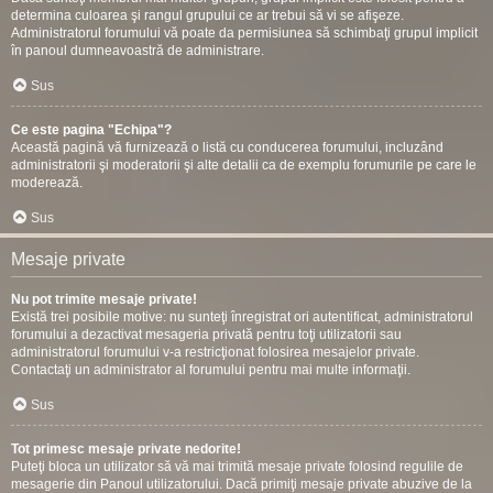
determina culoarea şi rangul grupului ce ar trebui să vi se afişeze.
Administratorul forumului vă poate da permisiunea să schimbaţi grupul implicit
în panoul dumneavoastră de administrare.
Sus
Ce este pagina "Echipa"?
Această pagină vă furnizează o listă cu conducerea forumului, incluzând
administratorii şi moderatorii şi alte detalii ca de exemplu forumurile pe care le
moderează.
Sus
Mesaje private
Nu pot trimite mesaje private!
Există trei posibile motive: nu sunteţi înregistrat ori autentificat, administratorul
forumului a dezactivat mesageria privată pentru toţi utilizatorii sau
administratorul forumului v-a restricţionat folosirea mesajelor private.
Contactaţi un administrator al forumului pentru mai multe informaţii.
Sus
Tot primesc mesaje private nedorite!
Puteţi bloca un utilizator să vă mai trimită mesaje private folosind regulile de
mesagerie din Panoul utilizatorului. Dacă primiţi mesaje private abuzive de la