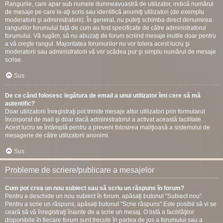
Rangurile, care apar sub numele dumneavoastră de utilizator, indică numărul
de mesaje pe care le-aţi scris sau identifică anumiţi utilizatori (de exemplu
moderatorii şi administratorii). În general, nu puteţi schimba direct denumirea
rangurilor forumului faţă de cum au fost specificate de către administratorul
forumului. Vă rugăm, să nu abuzaţi de forum scriind mesaje inutile doar pentru
a vă creşte rangul. Majoritatea forumurilor nu vor tolera acest lucru şi
moderatorii sau administratorii vă vor scădea pur şi simplu numărul de mesaje
scrise.
Sus
De ce când folosesc legătura de email a unui utilizator îmi cere să mă
autentific?
Doar utilizatorii înregistraţi pot trimite mesaje altor utilizatori prin formularul
încorporat de mail şi doar dacă administratorul a activat această facilitate.
Acest lucru se întâmplă pentru a preveni folosirea maliţioasă a sistemului de
mesagerie de către utilizatorii anonimi.
Sus
Probleme de scriere/publicare a mesajelor
Cum pot crea un nou subiect sau să scriu un răspuns în forum?
Pentru a deschide un nou subiect în forum, apăsaţi butonul "Subiect nou".
Pentru a scrie un răspuns, apăsați butonul "Scrie răspuns".Este posibil să vi se
ceară să vă înregistraţi înainte de a scrie un mesaj. O listă a facilităţilor
disponibile în fiecare forum sunt trecute în partea de jos a forumului sau a