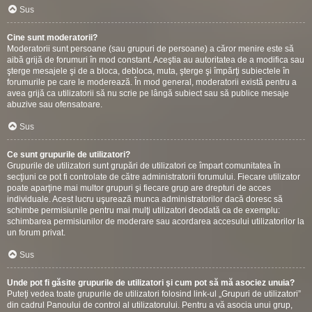
Sus
Cine sunt moderatorii?
Moderatorii sunt persoane (sau grupuri de persoane) a căror menire este să
aibă grijă de forumuri în mod constant. Aceştia au autoritatea de a modifica sau
şterge mesajele şi de a bloca, debloca, muta, şterge şi împărţi subiectele în
forumurile pe care le moderează. În mod general, moderatorii există pentru a
avea grijă ca utilizatorii să nu scrie pe lângă subiect sau să publice mesaje
abuzive sau ofensatoare.
Sus
Ce sunt grupurile de utilizatori?
Grupurile de utilizatori sunt grupări de utilizatori ce împart comunitatea în
secţiuni ce pot fi controlate de către administratorii forumului. Fiecare utilizator
poate aparţine mai multor grupuri şi fiecare grup are drepturi de acces
individuale. Acest lucru uşurează munca administratorilor dacă doresc să
schimbe permisiunile pentru mai mulţi utilizatori deodată ca de exemplu:
schimbarea permisiunilor de moderare sau acordarea accesului utilizatorilor la
un forum privat.
Sus
Unde pot fi găsite grupurile de utilizatori şi cum pot să mă asociez unuia?
Puteţi vedea toate grupurile de utilizatori folosind link-ul „Grupuri de utilizatori”
din cadrul Panoului de control al utilizatorului. Pentru a vă asocia unui grup,