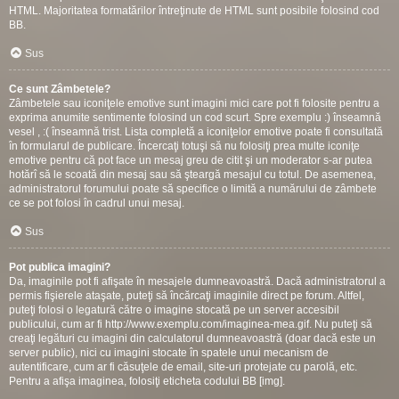
HTML. Majoritatea formatărilor întreţinute de HTML sunt posibile folosind cod
BB.
Sus
Ce sunt Zâmbetele?
Zâmbetele sau iconiţele emotive sunt imagini mici care pot fi folosite pentru a
exprima anumite sentimente folosind un cod scurt. Spre exemplu :) înseamnă
vesel , :( înseamnă trist. Lista completă a iconiţelor emotive poate fi consultată
în formularul de publicare. Încercaţi totuşi să nu folosiţi prea multe iconiţe
emotive pentru că pot face un mesaj greu de citit şi un moderator s-ar putea
hotărî să le scoată din mesaj sau să şteargă mesajul cu totul. De asemenea,
administratorul forumului poate să specifice o limită a numărului de zâmbete
ce se pot folosi în cadrul unui mesaj.
Sus
Pot publica imagini?
Da, imaginile pot fi afişate în mesajele dumneavoastră. Dacă administratorul a
permis fişierele ataşate, puteţi să încărcaţi imaginile direct pe forum. Altfel,
puteţi folosi o legatură către o imagine stocată pe un server accesibil
publicului, cum ar fi http://www.exemplu.com/imaginea-mea.gif. Nu puteţi să
creaţi legături cu imagini din calculatorul dumneavoastră (doar dacă este un
server public), nici cu imagini stocate în spatele unui mecanism de
autentificare, cum ar fi căsuţele de email, site-uri protejate cu parolă, etc.
Pentru a afişa imaginea, folosiţi eticheta codului BB [img].