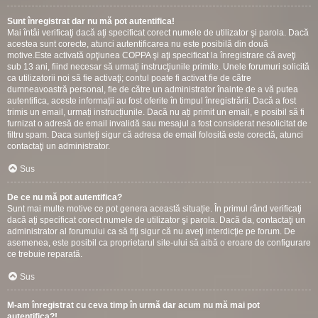
Sunt înregistrat dar nu mă pot autentifica!
Mai întâi verificaţi dacă aţi specificat corect numele de utilizator şi parola. Dacă
acestea sunt corecte, atunci autentificarea nu este posibilă din două
motive.Este activată opţiunea COPPA şi aţi specificat la înregistrare că aveţi
sub 13 ani, fiind necesar să urmaţi instrucţiunile primite. Unele forumuri solicită
ca utilizatorii noi să fie activaţi; contul poate fi activat fie de către
dumneavoastră personal, fie de către un administrator înainte de a vă putea
autentifica, aceste informații au fost oferite în timpul înregistrării. Dacă a fost
trimis un email, urmați instrucțiunile. Dacă nu ați primit un email, e posibil să fi
furnizat o adresă de email invalidă sau mesajul a fost considerat nesolicitat de
filtru spam. Daca sunteţi sigur că adresa de email folosită este corectă, atunci
contactaţi un administrator.
Sus
De ce nu mă pot autentifica?
Sunt mai multe motive ce pot genera această situație. În primul rând verificaţi
dacă aţi specificat corect numele de utilizator şi parola. Dacă da, contactaţi un
administrator al forumului ca să fiţi sigur că nu aveţi interdicţie pe forum. De
asemenea, este posibil ca proprietarul site-ului să aibă o eroare de configurare
ce trebuie reparată.
Sus
M-am înregistrat cu ceva timp în urmă dar acum nu mă mai pot
autentifica?!