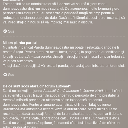
Este posibil ca un administrator să fi dezactivat sau să fi şters contul
dumneavoastră dintr-un motiv sau altul. De asemenea, multe forumuri şterg
periodic utilizatorii ce nu au fost activi o perioadă lungă de timp pentru a
reduce dimensiunea bazei de date. Dacă s-a întâmplat acest lucru, încercaţi să
vă înregistraţi din nou şi să vă implicaţi mai mult în discuţii.
Sus
Mi-am pierdut parola!
Nu intraţi în panică! Parola dumneavoastră nu poate fi refăcută, dar poate fi
resetată uşor. Pentru a realiza acest lucru, mergeţi la pagina de autentificare şi
folosiţi legătura
Am uitat parola
. Urmaţi instrucţiunile şi în scurt timp ar trebui să
vă puteţi autentifica..
Totuși dacă nu reușiți să vă resetați parola, contactați administratorul forumului.
Sus
De ce sunt scos afară din forum automat?
Dacă nu activaţi opţiunea
Autentifică-mă automat la fiecare vizită
atunci când
vă autentificaţi, veţi fi autentificat doar pentru o perioadă de timp prestabilită.
Această măsură previne ca altcineva să se folosească de contul
dumneavoastră. Pentru a rămâne autentificat tot timpul, bifaţi opţiunea
Autentifică-mă automat la fiecare vizită
la autentificare. Acest lucru nu este
recomandat dacă accesaţi forumul de la un calculator public, cum ar fi de la o
bibliotecă, internet cafe, laborator de calculatoare (la liceu/universitate etc.).
Dacă nu vedeţi această opţiune, înseamnă că a fost dezactivată de către un
adminstrator al forumului.