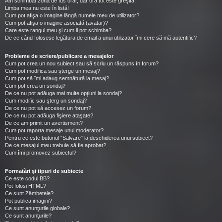
Am schimbat zona de fus orar, dar ora tot este greşită!
Limba mea nu este în listă!
Cum pot afişa o imagine lângă numele meu de utilizator?
Cum pot afișa o imagine asociată (avatar)?
Care este rangul meu şi cum il pot schimba?
De ce când folosesc legătura de email a unui utilizator îmi cere să mă autentific?
Probleme de scriere/publicare a mesajelor
Cum pot crea un nou subiect sau să scriu un răspuns în forum?
Cum pot modifica sau şterge un mesaj?
Cum pot să îmi adaug semnătură la mesaj?
Cum pot crea un sondaj?
De ce nu pot adăuga mai multe opţiuni la sondaj?
Cum modific sau şterg un sondaj?
De ce nu pot să accesez un forum?
De ce nu pot adăuga fişiere ataşate?
De ce am primit un avertisment?
Cum pot raporta mesaje unui moderator?
Pentru ce este butonul "Salvare" la deschiderea unui subiect?
De ce mesajul meu trebuie să fie aprobat?
Cum îmi promovez subiectul?
Formatări şi tipuri de subiecte
Ce este codul BB?
Pot folosi HTML?
Ce sunt Zâmbetele?
Pot publica imagini?
Ce sunt anunţurile globale?
Ce sunt anunţurile?