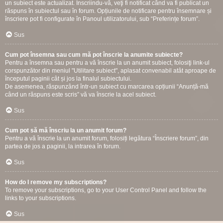
un subiect este actualizat. Înscriindu-vă, veţi fi notificat când va fi publicat un
răspuns în subiectul sau în forum. Opțiunile de notificare pentru însemnare și
înscriere pot fi configurate în Panoul utilizatorului, sub “Preferințe forum”.
Sus
Cum pot însemna sau cum mă pot înscrie la anumite subiecte?
Pentru a însemna sau pentru a vă înscrie la un anumit subiect, folosiţi link-ul
corspunzător din meniul "Utilitare subiect", aplasat convenabil atât aproape de
începutul paginii cât și jos la finalul subiectului.
De asemenea, răspunzând într-un subiect cu marcarea opțiunii “Anunță-mă
când un răspuns este scris” vă va înscrie la acel subiect.
Sus
Cum pot să mă înscriu la un anumit forum?
Pentru a vă înscrie la un anumit forum, folosiți legătura “Înscriere forum”, din
partea de jos a paginii, la intrarea în forum.
Sus
How do I remove my subscriptions?
To remove your subscriptions, go to your User Control Panel and follow the
links to your subscriptions.
Sus