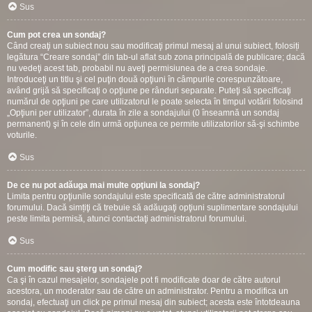
Sus
Cum pot crea un sondaj?
Când creaţi un subiect nou sau modificaţi primul mesaj al unui subiect, folosiți
legătura “Creare sondaj” din tab-ul aflat sub zona principală de publicare; dacă
nu vedeţi acest tab, probabil nu aveţi permisiunea de a crea sondaje.
Introduceţi un titlu şi cel puţin două opţiuni în câmpurile corespunzătoare,
având grijă să specificaţi o opţiune pe rânduri separate. Puteţi să specificaţi
numărul de opţiuni pe care utilizatorul le poate selecta în timpul votării folosind
„Opţiuni per utilizator”, durata în zile a sondajului (0 înseamnă un sondaj
permanent) şi în cele din urmă opţiunea ce permite utilizatorilor să-şi schimbe
voturile.
Sus
De ce nu pot adăuga mai multe opţiuni la sondaj?
Limita pentru opţiunile sondajului este specificată de către administratorul
forumului. Dacă simțiţi că trebuie să adăugaţi opţiuni suplimentare sondajului
peste limita permisă, atunci contactaţi administratorul forumului.
Sus
Cum modific sau şterg un sondaj?
Ca şi în cazul mesajelor, sondajele pot fi modificate doar de către autorul
acestora, un moderator sau de către un administrator. Pentru a modifica un
sondaj, efectuaţi un click pe primul mesaj din subiect; acesta este întotdeauna