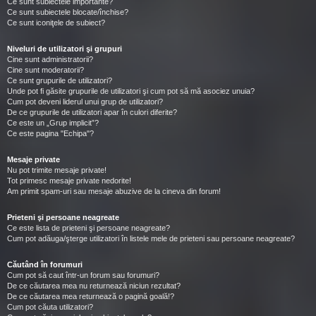
Ce sunt subiectele importante?
Ce sunt subiectele blocate/închise?
Ce sunt iconiţele de subiect?
Niveluri de utilizatori şi grupuri
Cine sunt administratorii?
Cine sunt moderatorii?
Ce sunt grupurile de utilizatori?
Unde pot fi găsite grupurile de utilizatori şi cum pot să mă asociez unuia?
Cum pot deveni liderul unui grup de utilizatori?
De ce grupurile de utilizatori apar în culori diferite?
Ce este un „Grup implicit”?
Ce este pagina "Echipa"?
Mesaje private
Nu pot trimite mesaje private!
Tot primesc mesaje private nedorite!
Am primit spam-uri sau mesaje abuzive de la cineva din forum!
Prieteni şi persoane neagreate
Ce este lista de prieteni şi persoane neagreate?
Cum pot adăuga/şterge utilizatori în listele mele de prieteni sau persoane neagreate?
Căutând în forumuri
Cum pot să caut într-un forum sau forumuri?
De ce căutarea mea nu returnează niciun rezultat?
De ce căutarea mea returnează o pagină goală!?
Cum pot căuta utilizatori?