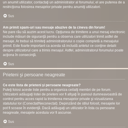
un anumit utilizator, contactaţi un administrator al forumului; el are puterea de a
restricţiona folosirea mesajelor private pentru anumiţi utilizatori.
Sus
Am primit spam-uri sau mesaje abuzive de la cineva din forum!
Ne pare rău să auzim acest lucru. Opţiunea de trimitere a unui mesaj electronic
include măsuri de siguranţă pentru a observa care utilizatori trimit astfel de
mesaje. Ar trebui să trimiteţi administratorului o copie completă a mesajului
primit. Este foarte important ca acesta să includă antetul ce conţine detalii
despre utilizatorul care a trimis mesajul. Astfel, administratorul forumului poate
acţiona în consecinţă.
Sus
Prieteni şi persoane neagreate
Ce este lista de prieteni şi persoane neagreate?
Puteţi folosi aceste liste pentru a organiza ceilalţi membri de pe forum.
Utilizatorii adăugaţi listei de prieteni vor fi afişaţi în panoul dumneavoastră de
control pentru acces rapid la trimiterea mesajelor private şi vizualizarea
statutului lor (Conectat/Neconectat). Depinzând de stilul folosit, mesajele lor
pot fi scoase în evidenţă. Dacă adăugaţi un utilizator în lista cu persoane
neagreate, mesajele acestuia vor fi ascunse.
Sus