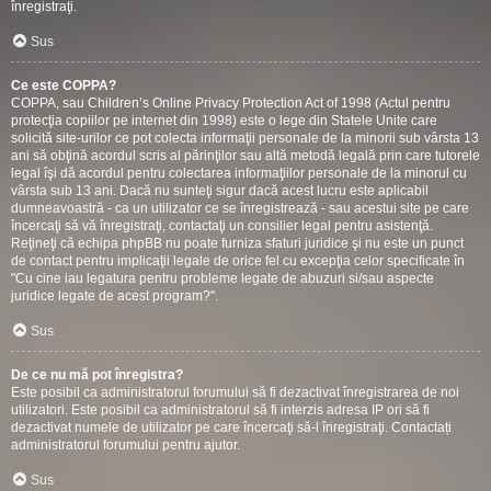
înregistraţi.
Sus
Ce este COPPA?
COPPA, sau Children’s Online Privacy Protection Act of 1998 (Actul pentru
protecţia copiilor pe internet din 1998) este o lege din Statele Unite care
solicită site-urilor ce pot colecta informaţii personale de la minorii sub vârsta 13
ani să obţină acordul scris al părinţilor sau altă metodă legală prin care tutorele
legal îşi dă acordul pentru colectarea informaţiilor personale de la minorul cu
vârsta sub 13 ani. Dacă nu sunteţi sigur dacă acest lucru este aplicabil
dumneavoastră - ca un utilizator ce se înregistrează - sau acestui site pe care
încercaţi să vă înregistraţi, contactaţi un consilier legal pentru asistenţă.
Reţineţi că echipa phpBB nu poate furniza sfaturi juridice şi nu este un punct
de contact pentru implicaţii legale de orice fel cu excepţia celor specificate în
"Cu cine iau legatura pentru probleme legate de abuzuri si/sau aspecte
juridice legate de acest program?".
Sus
De ce nu mă pot înregistra?
Este posibil ca administratorul forumului să fi dezactivat înregistrarea de noi
utilizatori. Este posibil ca administratorul să fi interzis adresa IP ori să fi
dezactivat numele de utilizator pe care încercaţi să-l înregistraţi. Contactați
administratorul forumului pentru ajutor.
Sus