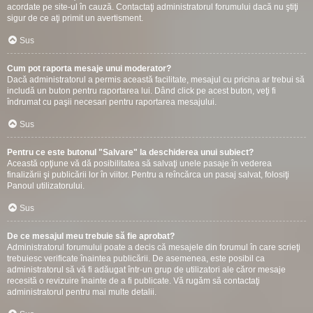
acordate pe site-ul în cauză. Contactaţi administratorul forumului dacă nu ştiţi
sigur de ce aţi primit un avertisment.
Sus
Cum pot raporta mesaje unui moderator?
Dacă administratorul a permis această facilitate, mesajul cu pricina ar trebui să
includă un buton pentru raportarea lui. Dând click pe acest buton, veţi fi
îndrumat cu paşii necesari pentru raportarea mesajului.
Sus
Pentru ce este butonul "Salvare" la deschiderea unui subiect?
Această opţiune vă dă posibilitatea să salvaţi unele pasaje în vederea
finalizării şi publicării lor în viitor. Pentru a reîncărca un pasaj salvat, folosiţi
Panoul utilizatorului.
Sus
De ce mesajul meu trebuie să fie aprobat?
Administratorul forumului poate a decis că mesajele din forumul în care scrieţi
trebuiesc verificate înaintea publicării. De asemenea, este posibil ca
administratorul să vă fi adăugat într-un grup de utilizatori ale căror mesaje
recesită o revizuire înainte de a fi publicate. Vă rugăm să contactaţi
administratorul pentru mai multe detalii.