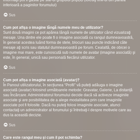
informaţii pot fi gasite pe site-ul grupului phpBB (folosiţi link-ul din partea
inferioară a paginilor forumului)
Sus
Cum pot afişa o imagine lângă numele meu de utilizator?
Sunt două imagini ce pot apărea lângă numele de utilizator când vizualizaţi
mesaje. Una dintre ele poate fi o imagine asociată cu rangul dumneavoastră,
în general acestea luând forma de stele, blocuri sau puncte indicând câte
mesaje aţi scris sau statutul dumneavoastră pe forum. Cealaltă, de obicei o
imagine mai mare, este cunoscută sub numele de avatar (imagine asociată) şi
este, în general, unică sau personală fiecărui utilizator.
Sus
Cum pot afișa o imagine asociată (avatar)?
În Panoul utilizatorului, în secțiunea “Profil” vă puteți adăuga o imagine
asociată (avatar) folosind următoarele metode: Gravatar, Galerie, La distanță
sau Încărcare. Administratorul forumului decide dacă să activeze imaginile
asociate şi are posibilitatea de a alege modalitatea prin care imaginile
asociate pot fi folosite. Dacă nu puteţi folosi imaginile asociate, atunci
contactaţi un administrator al forumului şi întrebaţi-l despre motivele care au
dus la această decizie.
Sus
Care este rangul meu şi cum il pot schimba?