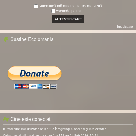
Autentifică-mă automat la fiecare vizită
Ascunde pe mine
Înregistrare
Sustine Ecolomania
Cine este conectat
In total sunt
108
utilizatori online :: 2 înregistrați, 0 ascunși și 106 vizitatori
Cei mai mulţi utilizatori conectaţi au fost
621
pe 24 Feb 2026, 10:44