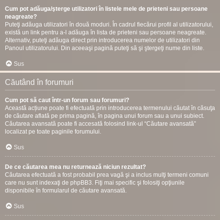
Cum pot adăuga/şterge utilizatori în listele mele de prieteni sau persoane
neagreate?
Puteţi adăuga utilizatori în două moduri. În cadrul fiecărui profil al utilizatorului,
există un link pentru a-l adăuga în lista de prieteni sau persoane neagreate.
Alternativ, puteţi adăuga direct prin introducerea numelor de utilizatori din
Panoul utilizatorului. Din aceeaşi pagină puteţi să şi ştergeţi nume din liste.
Sus
Căutând în forumuri
Cum pot să caut într-un forum sau forumuri?
Această acțiune poate fi efectuată prin introducerea termenului căutat în căsuţa
de căutare aflată pe prima pagină, în pagina unui forum sau a unui subiect.
Căutarea avansată poate fi accesată folosind link-ul “Căutare avansată”
localizat pe toate paginile forumului.
Sus
De ce căutarea mea nu returnează niciun rezultat?
Căutarea efectuată a fost probabil prea vagă şi a inclus mulţi termeni comuni
care nu sunt indexaţi de phpBB3. Fiţi mai specific şi folosiţi opţiunile
disponibile în formularul de căutare avansată.
Sus