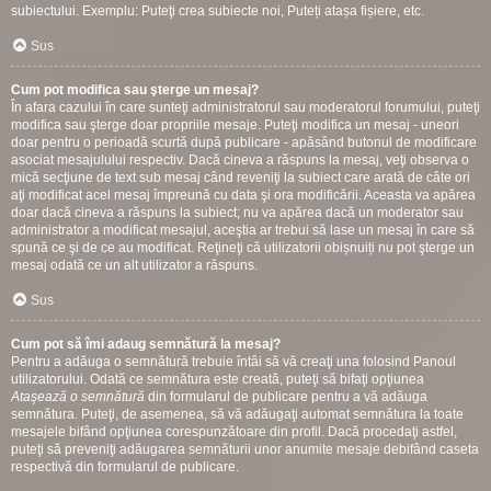
subiectului. Exemplu: Puteţi crea subiecte noi, Puteți atașa fișiere, etc.
Sus
Cum pot modifica sau şterge un mesaj?
În afara cazului în care sunteţi administratorul sau moderatorul forumului, puteţi
modifica sau şterge doar propriile mesaje. Puteţi modifica un mesaj - uneori
doar pentru o perioadă scurtă după publicare - apăsând butonul de modificare
asociat mesajulului respectiv. Dacă cineva a răspuns la mesaj, veţi observa o
mică secţiune de text sub mesaj când reveniţi la subiect care arată de câte ori
aţi modificat acel mesaj împreună cu data şi ora modificării. Aceasta va apărea
doar dacă cineva a răspuns la subiect; nu va apărea dacă un moderator sau
administrator a modificat mesajul, aceştia ar trebui să lase un mesaj în care să
spună ce şi de ce au modificat. Reţineţi că utilizatorii obișnuiți nu pot şterge un
mesaj odată ce un alt utilizator a răspuns.
Sus
Cum pot să îmi adaug semnătură la mesaj?
Pentru a adăuga o semnătură trebuie întâi să vă creaţi una folosind Panoul
utilizatorului. Odată ce semnătura este creată, puteţi să bifaţi opţiunea
Ataşează o semnătură
din formularul de publicare pentru a vă adăuga
semnătura. Puteţi, de asemenea, să vă adăugaţi automat semnătura la toate
mesajele bifând opţiunea corespunzătoare din profil. Dacă procedaţi astfel,
puteţi să preveniţi adăugarea semnăturii unor anumite mesaje debifând caseta
respectivă din formularul de publicare.