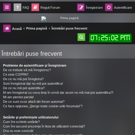
FAQ
Reguli Forum
Înregistrare
Autentificare
Forum Ecolomania™®
Prima pagină
Întrebări puse frecvent
Acasă
-= Idei pentru viitor =-
07
:
25
:
03 PM
C
ă
Întrebări puse frecvent
u
t
Probleme de autentificare şi înregistrare
a
De ce trebuie să mă înregistrez?
Ce este COPPA?
r
De ce nu mă pot înregistra?
Sunt înregistrat dar nu mă pot autentifica!
e
De ce nu mă pot autentifica?
M-am înregistrat cu ceva timp în urmă dar acum nu mă mai pot autentifica?!
Mi-am pierdut parola!
De ce sunt scos afară din forum automat?
Ce face opţiunea „Şterge toate cookie-urile forumului”?
Setările şi preferinţele utilizatorului
Cum îmi schimb setările?
Cum îmi ascund prezența în lista de utilizatori conectați?
Ora nu este corectă!