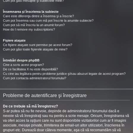
Cum pot găsi mesajele şi subiectele mele?
Însemnarea şi înscrierea la subiecte
Care este diferenţa dintre a însemna şi a înscrie?
Cum pot însemna sau cum mă pot înscrie la anumite subiecte?
Cum pot să mă înscriu la un anumit forum?
How do I remove my subscriptions?
Fişiere ataşate
Ce fişiere ataşate sunt permise pe acest forum?
Cum pot găsi toate fişierele ataşate de mine?
Întrebări despre phpBB
Cine a scris acest program?
De ce facilitatea X nu este disponibilă?
Cu cine iau legătura pentru probleme juridice şi/sau abuzuri legate de acest program?
Cum pot contacta administratorul forumului?
Probleme de autentificare şi înregistrare
De ce trebuie să mă înregistrez?
S-ar putea să nu fie nevoie, depinde de administratorul forumului dacă e
nevoie să vă înregistraţi sau nu pentru a scrie mesaje. Oricum, înregistrarea vă
va oferi acces la opţiuni care nu sunt disponibile vizitatorilor cum ar fi imagini
asociate, mesaje private, trimiterea de email-uri altor utilizatori, înscrierea în
grupuri etc. Durează doar câteva momente, aşa că vă recomandăm să vă