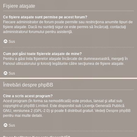
Fişiere ataşate
Ce fişiere ataşate sunt permise pe acest forum?
Fiecare administrator de forum poate permite sau restricţiona anumite tipuri de
fişiere ataşate. Dacă nu sunteţi sigur ce este permis sâ încărcaţi, contactaţi
administratorul forumului pentru asistenţă.
Sus
Cum pot găsi toate fişierele ataşate de mine?
Pentru a găsi lista fişierelor ataşate încărcate de dumneavoastră, mergeţi în
Panoul utilizatorului şi folosiţi legăturile către secţiunea de fişiere ataşate.
Sus
Întrebări despre phpBB
Cine a scris acest program?
Acest program (în forma sa nemodificată) este produs, lansat şi aflat sub
copyright-ul
phpBB Limited
. Este disponibil sub Licenţa Generală Publică
GNU, versiunea 2 (GPL-2.0) şi poate fi distribuit gratuit. Vedeți
Despre phpBB
pentru mai multe detalii.
Sus