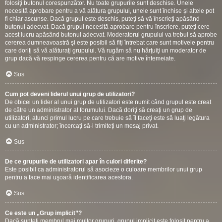
folosiţi butonul corespunzător. Nu toate grupurile sunt deschise. Unele
necesită aprobare pentru a vă alătura grupului, unele sunt închise şi altele pot
fi chiar ascunse. Dacă grupul este deschis, puteţi să vă înscrieţi apăsând
butonul adecvat. Dacă grupul necesită aprobare pentru înscriere, puteţi cere
acest lucru apăsând butonul adecvat. Moderatorul grupului va trebui să aprobe
cererea dumneavoastră şi este posibil să fiţi întrebat care sunt motivele pentru
care doriţi să vă alăturaţi grupului. Vă rugăm să nu hărţuiţi un moderator de
grup dacă vă respinge cererea pentru că are motive întemeiate.
Sus
Cum pot deveni liderul unui grup de utilizatori?
De obicei un lider al unui grup de utilizatori este numit când grupul este creat
de către un administrator al forumului. Dacă doriţi să creaţi un grup de
utilizatori, atunci primul lucru pe care trebuie să îl faceţi este să luaţi legătura
cu un administrator; încercaţi să-i trimiteţi un mesaj privat.
Sus
De ce grupurile de utilizatori apar în culori diferite?
Este posibil ca administratorul să asocieze o culoare membrilor unui grup
pentru a face mai uşoară identificarea acestora.
Sus
Ce este un „Grup implicit”?
Dacă sunteţi membrul mai multor grupuri, grupul implicit este folosit pentru a