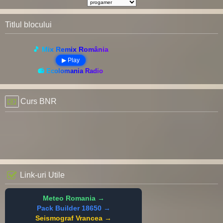
Titlul blocului
🎵 Mix Remix România
▶ Play
📻 Ecolomania Radio
Curs BNR
Link-uri Utile
Meteo Romania →
Pack Builder 18650 →
Seismograf Vrancea →