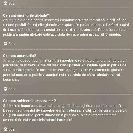
Sus
Ce sunt anunţurile globale?
Anunţurile globale conţin informaţii importante şi este indicat să le citiţi cât de
curând posibil. Anunţurile globale vor apărea în partea de sus a fiecărei pagini
de forum şi în interiorul panoului de control al utilizatorului. Permisiunea de a
publica anunţuri globale este acordată de către administratorul forumului.
Sus
Ce sunt anunţurile?
Anunţurile deseori conţin informaţii importante referitoare la forumul pe care îl
parcurgeţi şi ar trebui citite cât de curând posibil. Anunţurile apar în partea de
sus a fiecărei pagini în forumul de care aparţin. La fel ca anunţurile globale,
permisiunea de a publica anunţuri este acordată de către administratorul
forumului.
Sus
Ce sunt subiectele importante?
Subiectele importante apar sub anunţuri în forum şi doar pe prima pagină.
Deseori, sunt destul de importante şi ar trebui să le citiţi cât de curând posibil.
Ca şi cu anunţurile, permisiunea de a publica subiecte importante este
acordată de către administratorul forumului.
Sus