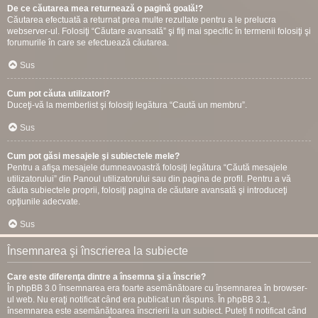
De ce căutarea mea returnează o pagină goală!?
Căutarea efectuată a returnat prea multe rezultate pentru a le prelucra
webserver-ul. Folosiţi “Căutare avansată” şi fiţi mai specific în termenii folosiţi şi
forumurile în care se efectuează căutarea.
Sus
Cum pot căuta utilizatori?
Duceţi-vă la memberlist şi folosiţi legătura “Caută un membru”.
Sus
Cum pot găsi mesajele şi subiectele mele?
Pentru a afişa mesajele dumneavoastră folosiţi legătura “Căută mesajele
utilizatorului” din Panoul utilizatorului sau din pagina de profil. Pentru a vă
căuta subiectele proprii, folosiţi pagina de căutare avansată şi introduceţi
opţiunile adecvate.
Sus
Însemnarea şi înscrierea la subiecte
Care este diferenţa dintre a însemna şi a înscrie?
În phpBB 3.0 însemnarea era foarte asemănătoare cu însemnarea în browser-
ul web. Nu eraţi notificat când era publicat un răspuns. În phpBB 3.1,
însemnarea este asemănătoarea înscrierii la un subiect. Puteți fi notificat când