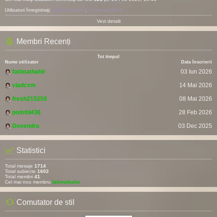
Utilizatori înregistraţi:
Baidu [Spider]
,
Semrush [Bot]
Vezi detalii
Membri Recenți
Tot timpul
Nume utilizator
Data Înscrierii
fatimathahir
03 Iun 2026
vladcvm
14 Mai 2026
fresh215250
08 Mai 2026
pomitil436
28 Feb 2026
Devendra
03 Dec 2025
Statistici
Total mesaje
1714
Total subiecte
1602
Total membri
41
Cel mai nou membru
fatimathahir
Comutator de stil