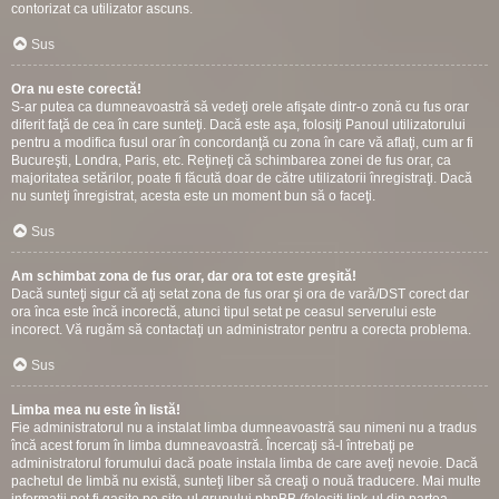
contorizat ca utilizator ascuns.
Sus
Ora nu este corectă!
S-ar putea ca dumneavoastră să vedeţi orele afişate dintr-o zonă cu fus orar
diferit faţă de cea în care sunteţi. Dacă este aşa, folosiţi Panoul utilizatorului
pentru a modifica fusul orar în concordanţă cu zona în care vă aflaţi, cum ar fi
Bucureşti, Londra, Paris, etc. Reţineţi că schimbarea zonei de fus orar, ca
majoritatea setărilor, poate fi făcută doar de către utilizatorii înregistraţi. Dacă
nu sunteţi înregistrat, acesta este un moment bun să o faceţi.
Sus
Am schimbat zona de fus orar, dar ora tot este greşită!
Dacă sunteţi sigur că aţi setat zona de fus orar şi ora de vară/DST corect dar
ora înca este încă incorectă, atunci tipul setat pe ceasul serverului este
incorect. Vă rugăm să contactaţi un administrator pentru a corecta problema.
Sus
Limba mea nu este în listă!
Fie administratorul nu a instalat limba dumneavoastră sau nimeni nu a tradus
încă acest forum în limba dumneavoastră. Încercaţi să-l întrebaţi pe
administratorul forumului dacă poate instala limba de care aveţi nevoie. Dacă
pachetul de limbă nu există, sunteţi liber să creaţi o nouă traducere. Mai multe