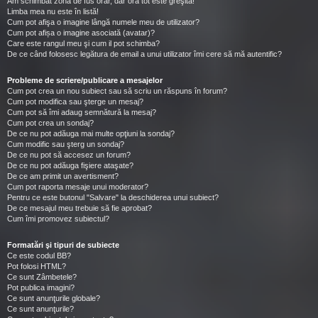
Am schimbat zona de fus orar, dar ora tot este greşită!
Limba mea nu este în listă!
Cum pot afişa o imagine lângă numele meu de utilizator?
Cum pot afișa o imagine asociată (avatar)?
Care este rangul meu şi cum il pot schimba?
De ce când folosesc legătura de email a unui utilizator îmi cere să mă autentific?
Probleme de scriere/publicare a mesajelor
Cum pot crea un nou subiect sau să scriu un răspuns în forum?
Cum pot modifica sau şterge un mesaj?
Cum pot să îmi adaug semnătură la mesaj?
Cum pot crea un sondaj?
De ce nu pot adăuga mai multe opţiuni la sondaj?
Cum modific sau şterg un sondaj?
De ce nu pot să accesez un forum?
De ce nu pot adăuga fişiere ataşate?
De ce am primit un avertisment?
Cum pot raporta mesaje unui moderator?
Pentru ce este butonul "Salvare" la deschiderea unui subiect?
De ce mesajul meu trebuie să fie aprobat?
Cum îmi promovez subiectul?
Formatări şi tipuri de subiecte
Ce este codul BB?
Pot folosi HTML?
Ce sunt Zâmbetele?
Pot publica imagini?
Ce sunt anunţurile globale?
Ce sunt anunţurile?