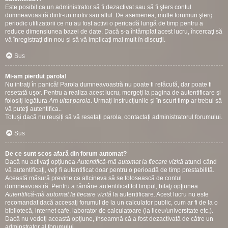
Este posibil ca un administrator să fi dezactivat sau să fi şters contul
dumneavoastră dintr-un motiv sau altul. De asemenea, multe forumuri şterg
periodic utilizatorii ce nu au fost activi o perioadă lungă de timp pentru a
reduce dimensiunea bazei de date. Dacă s-a întâmplat acest lucru, încercaţi să
vă înregistraţi din nou şi să vă implicaţi mai mult în discuţii.
Sus
Mi-am pierdut parola!
Nu intraţi în panică! Parola dumneavoastră nu poate fi refăcută, dar poate fi
resetată uşor. Pentru a realiza acest lucru, mergeţi la pagina de autentificare şi
folosiţi legătura
Am uitat parola
. Urmaţi instrucţiunile şi în scurt timp ar trebui să
vă puteţi autentifica..
Totuși dacă nu reușiți să vă resetați parola, contactați administratorul forumului.
Sus
De ce sunt scos afară din forum automat?
Dacă nu activaţi opţiunea
Autentifică-mă automat la fiecare vizită
atunci când
vă autentificaţi, veţi fi autentificat doar pentru o perioadă de timp prestabilită.
Această măsură previne ca altcineva să se folosească de contul
dumneavoastră. Pentru a rămâne autentificat tot timpul, bifaţi opţiunea
Autentifică-mă automat la fiecare vizită
la autentificare. Acest lucru nu este
recomandat dacă accesaţi forumul de la un calculator public, cum ar fi de la o
bibliotecă, internet cafe, laborator de calculatoare (la liceu/universitate etc.).
Dacă nu vedeţi această opţiune, înseamnă că a fost dezactivată de către un
adminstrator al forumului.