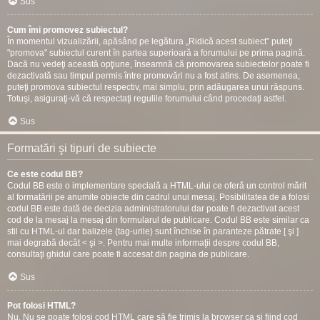
Sus
Cum îmi promovez subiectul?
În momentul vizualizării, apăsând pe legătura „Ridică acest subiect” puteţi
"promova" subiectul curent în partea superioară a forumului pe prima pagină.
Dacă nu vedeţi această opţiune, înseamnă că promovarea subiectelor poate fi
dezactivată sau timpul permis între promovări nu a fost atins. De asemenea,
puteţi promova subiectul respectiv, mai simplu, prin adăugarea unui răspuns.
Totuşi, asiguraţi-vă că respectaţi regulile forumului când procedaţi astfel.
Sus
Formatări şi tipuri de subiecte
Ce este codul BB?
Codul BB este o implementare specială a HTML-ului ce oferă un control mărit
al formatării pe anumite obiecte din cadrul unui mesaj. Posibilitatea de a folosi
codul BB este dată de decizia administratorului dar poate fi dezactivat acest
cod de la mesaj la mesaj din formularul de publicare. Codul BB este similar ca
stil cu HTML-ul dar balizele (tag-urile) sunt închise în paranteze pătrate [ şi ]
mai degrabă decât < şi >. Pentru mai multe informaţii despre codul BB,
consultaţi ghidul care poate fi accesat din pagina de publicare.
Sus
Pot folosi HTML?
Nu. Nu se poate folosi cod HTML care să fie trimis la browser ca şi fiind cod