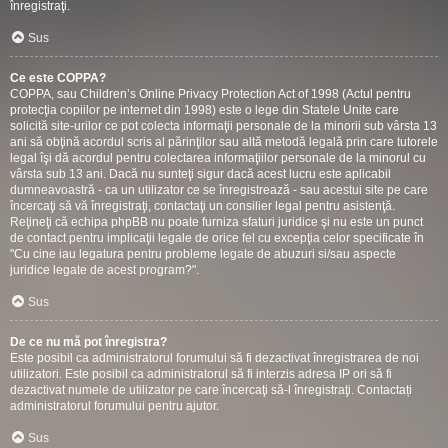
înregistraţi.
Sus
Ce este COPPA?
COPPA, sau Children’s Online Privacy Protection Act of 1998 (Actul pentru
protecţia copiilor pe internet din 1998) este o lege din Statele Unite care
solicită site-urilor ce pot colecta informaţii personale de la minorii sub vârsta 13
ani să obţină acordul scris al părinţilor sau altă metodă legală prin care tutorele
legal îşi dă acordul pentru colectarea informaţiilor personale de la minorul cu
vârsta sub 13 ani. Dacă nu sunteţi sigur dacă acest lucru este aplicabil
dumneavoastră - ca un utilizator ce se înregistrează - sau acestui site pe care
încercaţi să vă înregistraţi, contactaţi un consilier legal pentru asistenţă.
Reţineţi că echipa phpBB nu poate furniza sfaturi juridice şi nu este un punct
de contact pentru implicaţii legale de orice fel cu excepţia celor specificate în
"Cu cine iau legatura pentru probleme legate de abuzuri si/sau aspecte
juridice legate de acest program?".
Sus
De ce nu mă pot înregistra?
Este posibil ca administratorul forumului să fi dezactivat înregistrarea de noi
utilizatori. Este posibil ca administratorul să fi interzis adresa IP ori să fi
dezactivat numele de utilizator pe care încercaţi să-l înregistraţi. Contactați
administratorul forumului pentru ajutor.
Sus