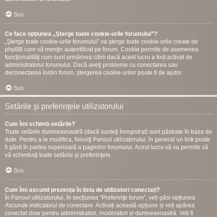
Sus
Ce face opţiunea „Şterge toate cookie-urile forumului”?
„Şterge toate cookie-urile forumului” va şterge toate cookie-urile create de
phpBB care vă menţin autentificat pe forum. Cookie permite de asemenea
funcţionalităţi cum sunt urmărirea citirii dacă acest lucru a fost activat de
administratorul forumului. Dacă aveţi probleme cu conectarea sau
deconectarea în/din forum, ştergerea cookie-urilor poate fi de ajutor.
Sus
Setările şi preferinţele utilizatorului
Cum îmi schimb setările?
Toate setările dumneavoastră (dacă sunteţi înregistrat) sunt păstrate în baza de
date. Pentru a le modifica, folosiţi Panoul utilizatorului; în general un link poate
fi găsit în partea superioară a paginilor forumului. Acest lucru vă va permite să
vă schimbaţi toate setările şi preferinţele.
Sus
Cum îmi ascund prezența în lista de utilizatori conectați?
În Panoul utilizatorului, în secțiunea “Preferinţe forum”, veți găsi opțiunea
Ascunde indicatorul de conectare
. Activați această opțiune și veți apărea
conectat doar pentru administratori, moderatori și dumneavoastră. Veți fi