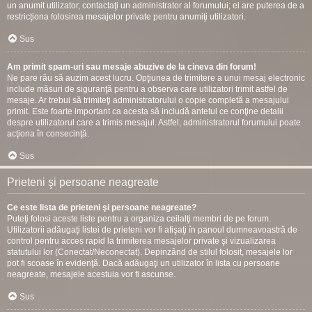
un anumit utilizator, contactaţi un administrator al forumului; el are puterea de a
restricţiona folosirea mesajelor private pentru anumiţi utilizatori.
Sus
Am primit spam-uri sau mesaje abuzive de la cineva din forum!
Ne pare rău să auzim acest lucru. Opţiunea de trimitere a unui mesaj electronic
include măsuri de siguranţă pentru a observa care utilizatori trimit astfel de
mesaje. Ar trebui să trimiteţi administratorului o copie completă a mesajului
primit. Este foarte important ca acesta să includă antetul ce conţine detalii
despre utilizatorul care a trimis mesajul. Astfel, administratorul forumului poate
acţiona în consecinţă.
Sus
Prieteni şi persoane neagreate
Ce este lista de prieteni şi persoane neagreate?
Puteţi folosi aceste liste pentru a organiza ceilalţi membri de pe forum.
Utilizatorii adăugaţi listei de prieteni vor fi afişaţi în panoul dumneavoastră de
control pentru acces rapid la trimiterea mesajelor private şi vizualizarea
statutului lor (Conectat/Neconectat). Depinzând de stilul folosit, mesajele lor
pot fi scoase în evidenţă. Dacă adăugaţi un utilizator în lista cu persoane
neagreate, mesajele acestuia vor fi ascunse.
Sus