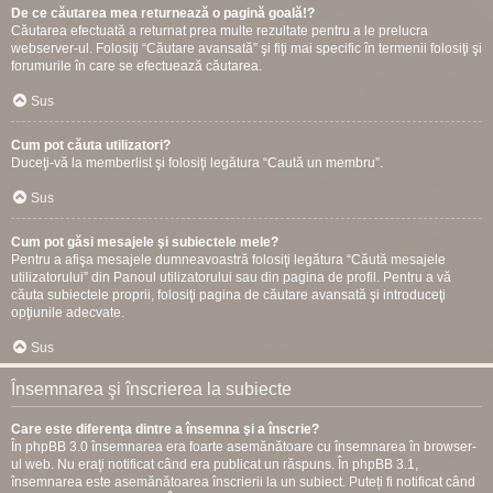
De ce căutarea mea returnează o pagină goală!?
Căutarea efectuată a returnat prea multe rezultate pentru a le prelucra
webserver-ul. Folosiţi “Căutare avansată” şi fiţi mai specific în termenii folosiţi şi
forumurile în care se efectuează căutarea.
Sus
Cum pot căuta utilizatori?
Duceţi-vă la memberlist şi folosiţi legătura “Caută un membru”.
Sus
Cum pot găsi mesajele şi subiectele mele?
Pentru a afişa mesajele dumneavoastră folosiţi legătura “Căută mesajele
utilizatorului” din Panoul utilizatorului sau din pagina de profil. Pentru a vă
căuta subiectele proprii, folosiţi pagina de căutare avansată şi introduceţi
opţiunile adecvate.
Sus
Însemnarea şi înscrierea la subiecte
Care este diferenţa dintre a însemna şi a înscrie?
În phpBB 3.0 însemnarea era foarte asemănătoare cu însemnarea în browser-
ul web. Nu eraţi notificat când era publicat un răspuns. În phpBB 3.1,
însemnarea este asemănătoarea înscrierii la un subiect. Puteți fi notificat când