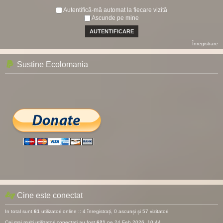
Autentifică-mă automat la fiecare vizită
Ascunde pe mine
Înregistrare
Sustine Ecolomania
Cine este conectat
In total sunt
61
utilizatori online :: 4 înregistrați, 0 ascunși și 57 vizitatori
Cei mai mulţi utilizatori conectaţi au fost
621
pe 24 Feb 2026, 10:44