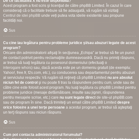
De ce facilitatea X nu este disponibilă?
Acest program a fost scris şi licenţiat de către phpBB Limited. În cazul în care
consideraţi că o facilitate trebuie să fie adaugată, vă rugăm să vizitaţi
Centrul de idei phpBB
unde veți putea vota ideile existente sau propune
facilități noi.
Sus
Cu cine iau legătura pentru probleme juridice şi/sau abuzuri legate de acest
program?
Oricare din administratorii afişaţi în secţiunea „Echipa” ar trebui să fie un punct
de contact potrivit pentru reclamaţiile dumneavoastră. Dacă nu primiţi răspuns,
ar trebui să luaţi legătura cu posesorul domeniului (efectuaţi o
interogare whois
) sau, dacă acesta este pe un domeniu gratuit (de exemplu:
Yahoo!, free.fr, f2s.com, etc.), cu conducerea sau departamentul pentru abuzuri
al serviciului respectiv. Vă rugăm să reţineţi că phpBB Limited
nu are absolut
niciun fel de control
şi nu poate fi tras la răspundere pentru cum, unde sau de
către cine este folosit acest program. Nu luaţi legătura cu phpBB Limited pentru
probleme juridice (mesaje defăimătoare, insulte sau jigniri, răspunderea
pentru mesajele scrise, etc.) care
nu sunt legate direct
de site-ul phpBB.com
sau de program în sine. Dacă trimiteţi un email către phpBB Limited
despre
orice folosire a unei terţe persoane
a acestui program, ar trebui să aşteptaţi
un terţ răspuns sau niciun răspuns.
Sus
Cum pot contacta administratorul forumului?