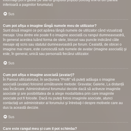
informaţii pot fi gasite pe site-ul grupului phpBB (folosiţi link-ul din partea
inferioară a paginilor forumului)
Sus
Cum pot afişa o imagine lângă numele meu de utilizator?
Sunt două imagini ce pot apărea lângă numele de utilizator când vizualizaţi
mesaje. Una dintre ele poate fi o imagine asociată cu rangul dumneavoastră,
în general acestea luând forma de stele, blocuri sau puncte indicând câte
mesaje aţi scris sau statutul dumneavoastră pe forum. Cealaltă, de obicei o
imagine mai mare, este cunoscută sub numele de avatar (imagine asociată) şi
este, în general, unică sau personală fiecărui utilizator.
Sus
Cum pot afișa o imagine asociată (avatar)?
În Panoul utilizatorului, în secțiunea “Profil” vă puteți adăuga o imagine
asociată (avatar) folosind următoarele metode: Gravatar, Galerie, La distanță
sau Încărcare. Administratorul forumului decide dacă să activeze imaginile
asociate şi are posibilitatea de a alege modalitatea prin care imaginile
asociate pot fi folosite. Dacă nu puteţi folosi imaginile asociate, atunci
contactaţi un administrator al forumului şi întrebaţi-l despre motivele care au
dus la această decizie.
Sus
Care este rangul meu şi cum il pot schimba?