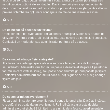
asociat cu sondajul. Dacă nimeni nu a votat, atunci utilizatorii pot şterge sau
modifica orice opţiuni ale sondajului. Dacă membrii şi-au exprimat opţiunile
deja, doar moderatorii sau administratorii îl pot modifica sau şterge. Acest lucru
previne schimbarea opţiunilor sondajului înainte de finalizarea acestuia.
Sus
De ce nu pot să accesez un forum?
Unele forumuri pot avea acces limitat pentru anumiţi utilizatori sau grupuri de
utilizatori. Pentru a vedea, citi, publica, etc. este nevoie de permisiuni speciale.
Contactaţi un moderator sau administrator pentru a vă da acces.
Sus
De ce nu pot adăuga fişiere ataşate?
Abilitatea de a adăuga fişiere ataşate se poate face pe bază de forum, grup,
sau utilizator. Administratorul forumului poate a dezactivat ataşarea fişierelor în
forumul în care vreţi să scrieţi, sau poate doar anumite grupuri pot ataşa fişiere.
Contactaţi administratorul forumului dacă nu ştiţi sigur de ce nu puteţi adăuga
fişiere ataşate.
Sus
De ce am primit un avertisment?
Fiecare administrator are propriile reguli pentru forumul său. Dacă aţi încălcat
o regulă, vi se poate da un avertisment. Reţineţi că aceasta este decizia
administratorului şi phpBB Limited nu are nimic de-a face cu avertismentele