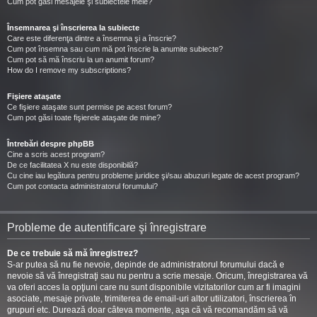
Cum pot găsi mesajele şi subiectele mele?
Însemnarea şi înscrierea la subiecte
Care este diferenţa dintre a însemna şi a înscrie?
Cum pot însemna sau cum mă pot înscrie la anumite subiecte?
Cum pot să mă înscriu la un anumit forum?
How do I remove my subscriptions?
Fişiere ataşate
Ce fişiere ataşate sunt permise pe acest forum?
Cum pot găsi toate fişierele ataşate de mine?
Întrebări despre phpBB
Cine a scris acest program?
De ce facilitatea X nu este disponibilă?
Cu cine iau legătura pentru probleme juridice şi/sau abuzuri legate de acest program?
Cum pot contacta administratorul forumului?
Probleme de autentificare şi înregistrare
De ce trebuie să mă înregistrez?
S-ar putea să nu fie nevoie, depinde de administratorul forumului dacă e
nevoie să vă înregistraţi sau nu pentru a scrie mesaje. Oricum, înregistrarea vă
va oferi acces la opţiuni care nu sunt disponibile vizitatorilor cum ar fi imagini
asociate, mesaje private, trimiterea de email-uri altor utilizatori, înscrierea în
grupuri etc. Durează doar câteva momente, aşa că vă recomandăm să vă