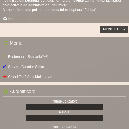
Toți utilizatorii forumului pot folosi formularul “Contactați-ne”, dacă facilitatea
este activată de administratorul forumului.
Membrii forumului pot de asemenea folosi legătura “Echipa”.
Sus
MERGI LA
Meniu
Ecolomania Romania™®
Servere Counter-Strike
Grand Theft Auto Multiplayer
Autentificare
Nume utilizator:
Parolă:
Am uitat parola