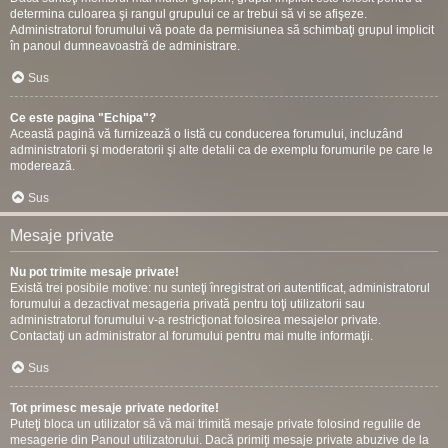
determina culoarea şi rangul grupului ce ar trebui să vi se afişeze.
Administratorul forumului vă poate da permisiunea să schimbaţi grupul implicit
în panoul dumneavoastră de administrare.
Sus
Ce este pagina "Echipa"?
Această pagină vă furnizează o listă cu conducerea forumului, incluzând
administratorii şi moderatorii şi alte detalii ca de exemplu forumurile pe care le
moderează.
Sus
Mesaje private
Nu pot trimite mesaje private!
Există trei posibile motive: nu sunteţi înregistrat ori autentificat, administratorul
forumului a dezactivat mesageria privată pentru toţi utilizatorii sau
administratorul forumului v-a restricţionat folosirea mesajelor private.
Contactaţi un administrator al forumului pentru mai multe informaţii.
Sus
Tot primesc mesaje private nedorite!
Puteţi bloca un utilizator să vă mai trimită mesaje private folosind regulile de
mesagerie din Panoul utilizatorului. Dacă primiţi mesaje private abuzive de la