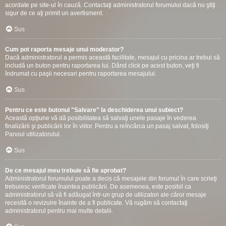
acordate pe site-ul în cauză. Contactaţi administratorul forumului dacă nu ştiţi
sigur de ce aţi primit un avertisment.
Sus
Cum pot raporta mesaje unui moderator?
Dacă administratorul a permis această facilitate, mesajul cu pricina ar trebui să
includă un buton pentru raportarea lui. Dând click pe acest buton, veţi fi
îndrumat cu paşii necesari pentru raportarea mesajului.
Sus
Pentru ce este butonul "Salvare" la deschiderea unui subiect?
Această opţiune vă dă posibilitatea să salvaţi unele pasaje în vederea
finalizării şi publicării lor în viitor. Pentru a reîncărca un pasaj salvat, folosiţi
Panoul utilizatorului.
Sus
De ce mesajul meu trebuie să fie aprobat?
Administratorul forumului poate a decis că mesajele din forumul în care scrieţi
trebuiesc verificate înaintea publicării. De asemenea, este posibil ca
administratorul să vă fi adăugat într-un grup de utilizatori ale căror mesaje
recesită o revizuire înainte de a fi publicate. Vă rugăm să contactaţi
administratorul pentru mai multe detalii.