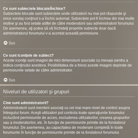
Ce sunt subiectele blocate/închise?
Subiectele blocate sunt subiectele unde utilizatorii nu mai pot răspunde şi
orice sondaj conţinut s-a închis automat. Subiectele pot fi închise din mai multe
motive şi au fost setate astfel de către moderatorii sau administratorii forumului.
De asemenea, aţi putea să vă închideţi propriile subiecte doar dacă
administratorul forumului v-a acordat această permisiune.
Sus
Ce sunt iconiţele de subiect?
Aceste iconiţe sunt imagini de mici dimensiuni asociate cu mesaje pentru a
indica conţinutul acestora. Posibilitatea de a folosi aceste imagini depinde de
permisiunile setate de către administrator.
Sus
Niveluri de utilizatori şi grupuri
Cine sunt administratorii?
Administratorii sunt membrii asociaţi cu cel mai mare nivel de control asupra
întregului forum. Aceşti utilizatori pot controla toate operaţiunile forumului
incluzând permisiunile de acces, excluderea utilizatorilor, crearea grupurilor
sau a moderatorilor, etc. în funcţie de permisiunile primite de la fondatorul
forumului. De asemenea, au capacitatea de moderare completă în toate
forumurile în funcţie de permisiunile primite de la fondatorul forumului.