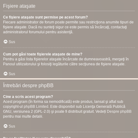
Fişiere ataşate
Ce fişiere ataşate sunt permise pe acest forum?
Fiecare administrator de forum poate permite sau restricţiona anumite tipuri de
fişiere ataşate. Dacă nu sunteţi sigur ce este permis sâ încărcaţi, contactaţi
administratorul forumului pentru asistenţă.
Sus
Cum pot găsi toate fişierele ataşate de mine?
Pentru a găsi lista fişierelor ataşate încărcate de dumneavoastră, mergeţi în
Panoul utilizatorului şi folosiţi legăturile către secţiunea de fişiere ataşate.
Sus
Întrebări despre phpBB
Cine a scris acest program?
Acest program (în forma sa nemodificată) este produs, lansat şi aflat sub
copyright-ul
phpBB Limited
. Este disponibil sub Licenţa Generală Publică
GNU, versiunea 2 (GPL-2.0) şi poate fi distribuit gratuit. Vedeți
Despre phpBB
pentru mai multe detalii.
Sus