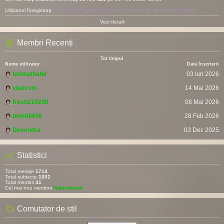
Utilizatori înregistraţi:
Amazon [Bot]
,
Baidu [Spider]
,
Google [Bot]
,
Semrush [Bot]
Vezi detalii
Membri Recenți
Tot timpul
Nume utilizator
Data Înscrierii
fatimathahir
03 Iun 2026
vladcvm
14 Mai 2026
fresh215250
08 Mai 2026
pomitil436
28 Feb 2026
Devendra
03 Dec 2025
Statistici
Total mesaje
1714
Total subiecte
1602
Total membri
41
Cel mai nou membru
fatimathahir
Comutator de stil