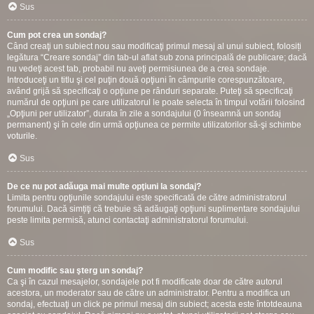
Sus
Cum pot crea un sondaj?
Când creaţi un subiect nou sau modificaţi primul mesaj al unui subiect, folosiți
legătura “Creare sondaj” din tab-ul aflat sub zona principală de publicare; dacă
nu vedeţi acest tab, probabil nu aveţi permisiunea de a crea sondaje.
Introduceţi un titlu şi cel puţin două opţiuni în câmpurile corespunzătoare,
având grijă să specificaţi o opţiune pe rânduri separate. Puteţi să specificaţi
numărul de opţiuni pe care utilizatorul le poate selecta în timpul votării folosind
„Opţiuni per utilizator”, durata în zile a sondajului (0 înseamnă un sondaj
permanent) şi în cele din urmă opţiunea ce permite utilizatorilor să-şi schimbe
voturile.
Sus
De ce nu pot adăuga mai multe opţiuni la sondaj?
Limita pentru opţiunile sondajului este specificată de către administratorul
forumului. Dacă simțiţi că trebuie să adăugaţi opţiuni suplimentare sondajului
peste limita permisă, atunci contactaţi administratorul forumului.
Sus
Cum modific sau şterg un sondaj?
Ca şi în cazul mesajelor, sondajele pot fi modificate doar de către autorul
acestora, un moderator sau de către un administrator. Pentru a modifica un
sondaj, efectuaţi un click pe primul mesaj din subiect; acesta este întotdeauna