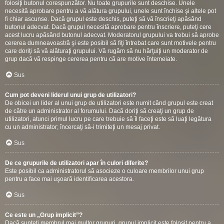
folosiţi butonul corespunzător. Nu toate grupurile sunt deschise. Unele
necesită aprobare pentru a vă alătura grupului, unele sunt închise şi altele pot
fi chiar ascunse. Dacă grupul este deschis, puteţi să vă înscrieţi apăsând
butonul adecvat. Dacă grupul necesită aprobare pentru înscriere, puteţi cere
acest lucru apăsând butonul adecvat. Moderatorul grupului va trebui să aprobe
cererea dumneavoastră şi este posibil să fiţi întrebat care sunt motivele pentru
care doriţi să vă alăturaţi grupului. Vă rugăm să nu hărţuiţi un moderator de
grup dacă vă respinge cererea pentru că are motive întemeiate.
Sus
Cum pot deveni liderul unui grup de utilizatori?
De obicei un lider al unui grup de utilizatori este numit când grupul este creat
de către un administrator al forumului. Dacă doriţi să creaţi un grup de
utilizatori, atunci primul lucru pe care trebuie să îl faceţi este să luaţi legătura
cu un administrator; încercaţi să-i trimiteţi un mesaj privat.
Sus
De ce grupurile de utilizatori apar în culori diferite?
Este posibil ca administratorul să asocieze o culoare membrilor unui grup
pentru a face mai uşoară identificarea acestora.
Sus
Ce este un „Grup implicit”?
Dacă sunteţi membrul mai multor grupuri, grupul implicit este folosit pentru a