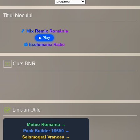
Titlul blocului
🎵 Mix Remix România
▶ Play
📻 Ecolomania Radio
Curs BNR
Link-uri Utile
Meteo Romania →
Pack Builder 18650 →
Seismograf Vrancea →