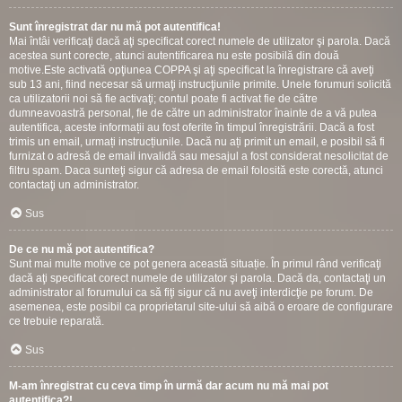
Sunt înregistrat dar nu mă pot autentifica!
Mai întâi verificaţi dacă aţi specificat corect numele de utilizator şi parola. Dacă
acestea sunt corecte, atunci autentificarea nu este posibilă din două
motive.Este activată opţiunea COPPA şi aţi specificat la înregistrare că aveţi
sub 13 ani, fiind necesar să urmaţi instrucţiunile primite. Unele forumuri solicită
ca utilizatorii noi să fie activaţi; contul poate fi activat fie de către
dumneavoastră personal, fie de către un administrator înainte de a vă putea
autentifica, aceste informații au fost oferite în timpul înregistrării. Dacă a fost
trimis un email, urmați instrucțiunile. Dacă nu ați primit un email, e posibil să fi
furnizat o adresă de email invalidă sau mesajul a fost considerat nesolicitat de
filtru spam. Daca sunteţi sigur că adresa de email folosită este corectă, atunci
contactaţi un administrator.
Sus
De ce nu mă pot autentifica?
Sunt mai multe motive ce pot genera această situație. În primul rând verificaţi
dacă aţi specificat corect numele de utilizator şi parola. Dacă da, contactaţi un
administrator al forumului ca să fiţi sigur că nu aveţi interdicţie pe forum. De
asemenea, este posibil ca proprietarul site-ului să aibă o eroare de configurare
ce trebuie reparată.
Sus
M-am înregistrat cu ceva timp în urmă dar acum nu mă mai pot
autentifica?!