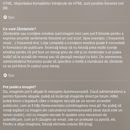
HTML. Majoritatea formatărilor întreţinute de HTML sunt posibile folosind cod
BB.
Sus
Ce sunt Zâmbetele?
Zâmbetele sau iconiţele emotive sunt imagini mici care pot fi folosite pentru a
exprima anumite sentimente folosind un cod scurt. Spre exemplu :) înseamnă
vesel , :( înseamnă trist. Lista completă a iconiţelor emotive poate fi consultată
în formularul de publicare. Încercaţi totuşi să nu folosiţi prea multe iconiţe
emotive pentru că pot face un mesaj greu de citit şi un moderator s-ar putea
hotărî să le scoată din mesaj sau să şteargă mesajul cu totul. De asemenea,
administratorul forumului poate să specifice o limită a numărului de zâmbete
ce se pot folosi în cadrul unui mesaj.
Sus
Pot publica imagini?
Da, imaginile pot fi afişate în mesajele dumneavoastră. Dacă administratorul a
permis fişierele ataşate, puteţi să încărcaţi imaginile direct pe forum. Altfel,
puteţi folosi o legatură către o imagine stocată pe un server accesibil
publicului, cum ar fi http://www.exemplu.com/imaginea-mea.gif. Nu puteţi să
creaţi legături cu imagini din calculatorul dumneavoastră (doar dacă este un
server public), nici cu imagini stocate în spatele unui mecanism de
autentificare, cum ar fi căsuţele de email, site-uri protejate cu parolă, etc.
Pentru a afişa imaginea, folosiţi eticheta codului BB [img].