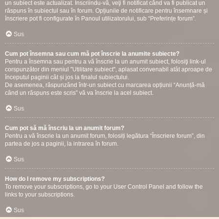
un subiect este actualizat. Înscriindu-vă, veţi fi notificat când va fi publicat un
răspuns în subiectul sau în forum. Opțiunile de notificare pentru însemnare și
înscriere pot fi configurate în Panoul utilizatorului, sub “Preferințe forum”.
Sus
Cum pot însemna sau cum mă pot înscrie la anumite subiecte?
Pentru a însemna sau pentru a vă înscrie la un anumit subiect, folosiţi link-ul
corspunzător din meniul "Utilitare subiect", aplasat convenabil atât aproape de
începutul paginii cât și jos la finalul subiectului.
De asemenea, răspunzând într-un subiect cu marcarea opțiunii “Anunță-mă
când un răspuns este scris” vă va înscrie la acel subiect.
Sus
Cum pot să mă înscriu la un anumit forum?
Pentru a vă înscrie la un anumit forum, folosiți legătura “Înscriere forum”, din
partea de jos a paginii, la intrarea în forum.
Sus
How do I remove my subscriptions?
To remove your subscriptions, go to your User Control Panel and follow the
links to your subscriptions.
Sus