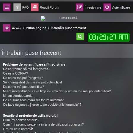
FAQ
Reguli Forum
Înregistrare
Autentificare
Forum Ecolomania™®
Prima pagină
Întrebări puse frecvent
Acasă
-= Idei pentru viitor =-
03
:
29
:
28 AM
C
ă
Întrebări puse frecvent
u
t
Probleme de autentificare şi înregistrare
a
De ce trebuie să mă înregistrez?
Ce este COPPA?
r
De ce nu mă pot înregistra?
Sunt înregistrat dar nu mă pot autentifica!
e
De ce nu mă pot autentifica?
M-am înregistrat cu ceva timp în urmă dar acum nu mă mai pot autentifica?!
Mi-am pierdut parola!
De ce sunt scos afară din forum automat?
Ce face opţiunea „Şterge toate cookie-urile forumului”?
Setările şi preferinţele utilizatorului
Cum îmi schimb setările?
Cum îmi ascund prezența în lista de utilizatori conectați?
Ora nu este corectă!