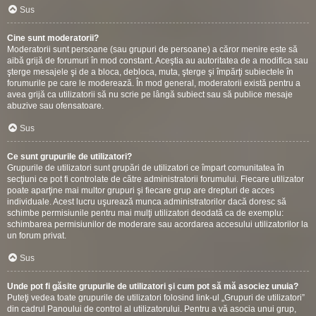
Sus
Cine sunt moderatorii?
Moderatorii sunt persoane (sau grupuri de persoane) a căror menire este să
aibă grijă de forumuri în mod constant. Aceştia au autoritatea de a modifica sau
şterge mesajele şi de a bloca, debloca, muta, şterge şi împărţi subiectele în
forumurile pe care le moderează. În mod general, moderatorii există pentru a
avea grijă ca utilizatorii să nu scrie pe lângă subiect sau să publice mesaje
abuzive sau ofensatoare.
Sus
Ce sunt grupurile de utilizatori?
Grupurile de utilizatori sunt grupări de utilizatori ce împart comunitatea în
secţiuni ce pot fi controlate de către administratorii forumului. Fiecare utilizator
poate aparţine mai multor grupuri şi fiecare grup are drepturi de acces
individuale. Acest lucru uşurează munca administratorilor dacă doresc să
schimbe permisiunile pentru mai mulţi utilizatori deodată ca de exemplu:
schimbarea permisiunilor de moderare sau acordarea accesului utilizatorilor la
un forum privat.
Sus
Unde pot fi găsite grupurile de utilizatori şi cum pot să mă asociez unuia?
Puteţi vedea toate grupurile de utilizatori folosind link-ul „Grupuri de utilizatori”
din cadrul Panoului de control al utilizatorului. Pentru a vă asocia unui grup,