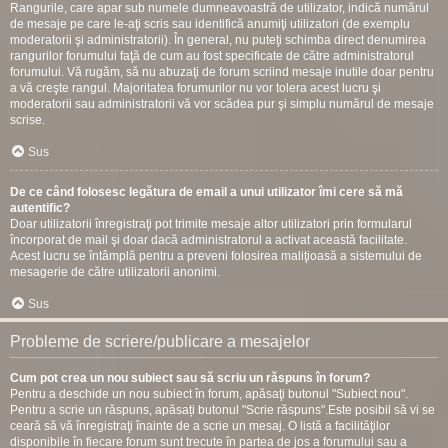
Rangurile, care apar sub numele dumneavoastră de utilizator, indică numărul
de mesaje pe care le-aţi scris sau identifică anumiţi utilizatori (de exemplu
moderatorii şi administratorii). În general, nu puteţi schimba direct denumirea
rangurilor forumului faţă de cum au fost specificate de către administratorul
forumului. Vă rugăm, să nu abuzaţi de forum scriind mesaje inutile doar pentru
a vă creşte rangul. Majoritatea forumurilor nu vor tolera acest lucru şi
moderatorii sau administratorii vă vor scădea pur şi simplu numărul de mesaje
scrise.
Sus
De ce când folosesc legătura de email a unui utilizator îmi cere să mă
autentific?
Doar utilizatorii înregistraţi pot trimite mesaje altor utilizatori prin formularul
încorporat de mail şi doar dacă administratorul a activat această facilitate.
Acest lucru se întâmplă pentru a preveni folosirea maliţioasă a sistemului de
mesagerie de către utilizatorii anonimi.
Sus
Probleme de scriere/publicare a mesajelor
Cum pot crea un nou subiect sau să scriu un răspuns în forum?
Pentru a deschide un nou subiect în forum, apăsaţi butonul "Subiect nou".
Pentru a scrie un răspuns, apăsați butonul "Scrie răspuns".Este posibil să vi se
ceară să vă înregistraţi înainte de a scrie un mesaj. O listă a facilităţilor
disponibile în fiecare forum sunt trecute în partea de jos a forumului sau a