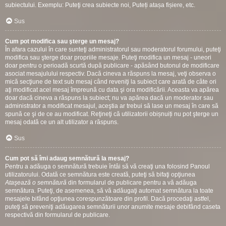
subiectului. Exemplu: Puteţi crea subiecte noi, Puteți atașa fișiere, etc.
Sus
Cum pot modifica sau şterge un mesaj?
În afara cazului în care sunteţi administratorul sau moderatorul forumului, puteţi
modifica sau şterge doar propriile mesaje. Puteţi modifica un mesaj - uneori
doar pentru o perioadă scurtă după publicare - apăsând butonul de modificare
asociat mesajulului respectiv. Dacă cineva a răspuns la mesaj, veţi observa o
mică secţiune de text sub mesaj când reveniţi la subiect care arată de câte ori
aţi modificat acel mesaj împreună cu data şi ora modificării. Aceasta va apărea
doar dacă cineva a răspuns la subiect; nu va apărea dacă un moderator sau
administrator a modificat mesajul, aceştia ar trebui să lase un mesaj în care să
spună ce şi de ce au modificat. Reţineţi că utilizatorii obișnuiți nu pot şterge un
mesaj odată ce un alt utilizator a răspuns.
Sus
Cum pot să îmi adaug semnătură la mesaj?
Pentru a adăuga o semnătură trebuie întâi să vă creaţi una folosind Panoul
utilizatorului. Odată ce semnătura este creată, puteţi să bifaţi opţiunea
Ataşează o semnătură
din formularul de publicare pentru a vă adăuga
semnătura. Puteţi, de asemenea, să vă adăugaţi automat semnătura la toate
mesajele bifând opţiunea corespunzătoare din profil. Dacă procedaţi astfel,
puteţi să preveniţi adăugarea semnăturii unor anumite mesaje debifând caseta
respectivă din formularul de publicare.