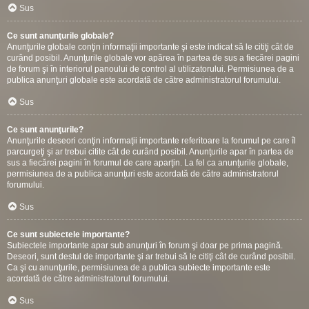
Sus
Ce sunt anunţurile globale?
Anunţurile globale conţin informaţii importante şi este indicat să le citiţi cât de
curând posibil. Anunţurile globale vor apărea în partea de sus a fiecărei pagini
de forum şi în interiorul panoului de control al utilizatorului. Permisiunea de a
publica anunţuri globale este acordată de către administratorul forumului.
Sus
Ce sunt anunţurile?
Anunţurile deseori conţin informaţii importante referitoare la forumul pe care îl
parcurgeţi şi ar trebui citite cât de curând posibil. Anunţurile apar în partea de
sus a fiecărei pagini în forumul de care aparţin. La fel ca anunţurile globale,
permisiunea de a publica anunţuri este acordată de către administratorul
forumului.
Sus
Ce sunt subiectele importante?
Subiectele importante apar sub anunţuri în forum şi doar pe prima pagină.
Deseori, sunt destul de importante şi ar trebui să le citiţi cât de curând posibil.
Ca şi cu anunţurile, permisiunea de a publica subiecte importante este
acordată de către administratorul forumului.
Sus