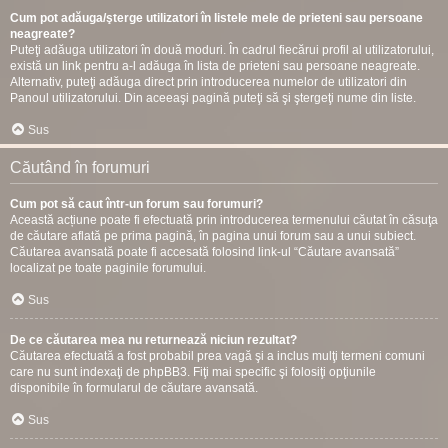
Cum pot adăuga/şterge utilizatori în listele mele de prieteni sau persoane
neagreate?
Puteţi adăuga utilizatori în două moduri. În cadrul fiecărui profil al utilizatorului,
există un link pentru a-l adăuga în lista de prieteni sau persoane neagreate.
Alternativ, puteţi adăuga direct prin introducerea numelor de utilizatori din
Panoul utilizatorului. Din aceeaşi pagină puteţi să şi ştergeţi nume din liste.
Sus
Căutând în forumuri
Cum pot să caut într-un forum sau forumuri?
Această acțiune poate fi efectuată prin introducerea termenului căutat în căsuţa
de căutare aflată pe prima pagină, în pagina unui forum sau a unui subiect.
Căutarea avansată poate fi accesată folosind link-ul “Căutare avansată”
localizat pe toate paginile forumului.
Sus
De ce căutarea mea nu returnează niciun rezultat?
Căutarea efectuată a fost probabil prea vagă şi a inclus mulţi termeni comuni
care nu sunt indexaţi de phpBB3. Fiţi mai specific şi folosiţi opţiunile
disponibile în formularul de căutare avansată.
Sus