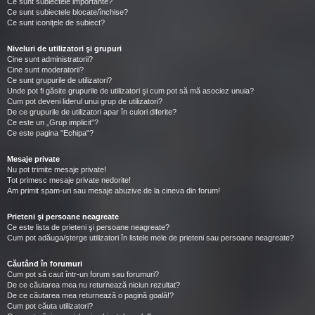
Ce sunt subiectele importante?
Ce sunt subiectele blocate/închise?
Ce sunt iconiţele de subiect?
Niveluri de utilizatori şi grupuri
Cine sunt administratorii?
Cine sunt moderatorii?
Ce sunt grupurile de utilizatori?
Unde pot fi găsite grupurile de utilizatori şi cum pot să mă asociez unuia?
Cum pot deveni liderul unui grup de utilizatori?
De ce grupurile de utilizatori apar în culori diferite?
Ce este un „Grup implicit”?
Ce este pagina "Echipa"?
Mesaje private
Nu pot trimite mesaje private!
Tot primesc mesaje private nedorite!
Am primit spam-uri sau mesaje abuzive de la cineva din forum!
Prieteni şi persoane neagreate
Ce este lista de prieteni şi persoane neagreate?
Cum pot adăuga/şterge utilizatori în listele mele de prieteni sau persoane neagreate?
Căutând în forumuri
Cum pot să caut într-un forum sau forumuri?
De ce căutarea mea nu returnează niciun rezultat?
De ce căutarea mea returnează o pagină goală!?
Cum pot căuta utilizatori?