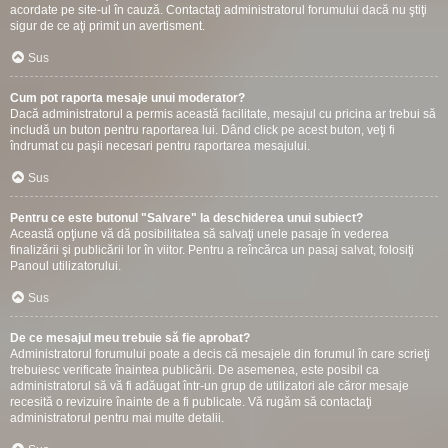
acordate pe site-ul în cauză. Contactaţi administratorul forumului dacă nu ştiţi
sigur de ce aţi primit un avertisment.
Sus
Cum pot raporta mesaje unui moderator?
Dacă administratorul a permis această facilitate, mesajul cu pricina ar trebui să
includă un buton pentru raportarea lui. Dând click pe acest buton, veţi fi
îndrumat cu paşii necesari pentru raportarea mesajului.
Sus
Pentru ce este butonul "Salvare" la deschiderea unui subiect?
Această opţiune vă dă posibilitatea să salvaţi unele pasaje în vederea
finalizării şi publicării lor în viitor. Pentru a reîncărca un pasaj salvat, folosiţi
Panoul utilizatorului.
Sus
De ce mesajul meu trebuie să fie aprobat?
Administratorul forumului poate a decis că mesajele din forumul în care scrieţi
trebuiesc verificate înaintea publicării. De asemenea, este posibil ca
administratorul să vă fi adăugat într-un grup de utilizatori ale căror mesaje
recesită o revizuire înainte de a fi publicate. Vă rugăm să contactaţi
administratorul pentru mai multe detalii.