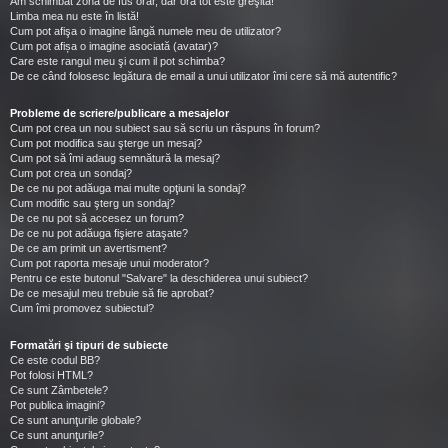
Am schimbat zona de fus orar, dar ora tot este greşită!
Limba mea nu este în listă!
Cum pot afişa o imagine lângă numele meu de utilizator?
Cum pot afișa o imagine asociată (avatar)?
Care este rangul meu şi cum il pot schimba?
De ce când folosesc legătura de email a unui utilizator îmi cere să mă autentific?
Probleme de scriere/publicare a mesajelor
Cum pot crea un nou subiect sau să scriu un răspuns în forum?
Cum pot modifica sau şterge un mesaj?
Cum pot să îmi adaug semnătură la mesaj?
Cum pot crea un sondaj?
De ce nu pot adăuga mai multe opţiuni la sondaj?
Cum modific sau şterg un sondaj?
De ce nu pot să accesez un forum?
De ce nu pot adăuga fişiere ataşate?
De ce am primit un avertisment?
Cum pot raporta mesaje unui moderator?
Pentru ce este butonul "Salvare" la deschiderea unui subiect?
De ce mesajul meu trebuie să fie aprobat?
Cum îmi promovez subiectul?
Formatări şi tipuri de subiecte
Ce este codul BB?
Pot folosi HTML?
Ce sunt Zâmbetele?
Pot publica imagini?
Ce sunt anunţurile globale?
Ce sunt anunţurile?