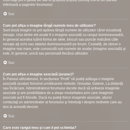
informaţii pot fi gasite pe site-ul grupului phpBB (folosiţi link-ul din partea
inferioară a paginilor forumului)
Sus
Cum pot afişa o imagine lângă numele meu de utilizator?
Sunt două imagini ce pot apărea lângă numele de utilizator când vizualizaţi
mesaje. Una dintre ele poate fi o imagine asociată cu rangul dumneavoastră,
în general acestea luând forma de stele, blocuri sau puncte indicând câte
mesaje aţi scris sau statutul dumneavoastră pe forum. Cealaltă, de obicei o
imagine mai mare, este cunoscută sub numele de avatar (imagine asociată) şi
este, în general, unică sau personală fiecărui utilizator.
Sus
Cum pot afișa o imagine asociată (avatar)?
În Panoul utilizatorului, în secțiunea “Profil” vă puteți adăuga o imagine
asociată (avatar) folosind următoarele metode: Gravatar, Galerie, La distanță
sau Încărcare. Administratorul forumului decide dacă să activeze imaginile
asociate şi are posibilitatea de a alege modalitatea prin care imaginile
asociate pot fi folosite. Dacă nu puteţi folosi imaginile asociate, atunci
contactaţi un administrator al forumului şi întrebaţi-l despre motivele care au
dus la această decizie.
Sus
Care este rangul meu şi cum il pot schimba?