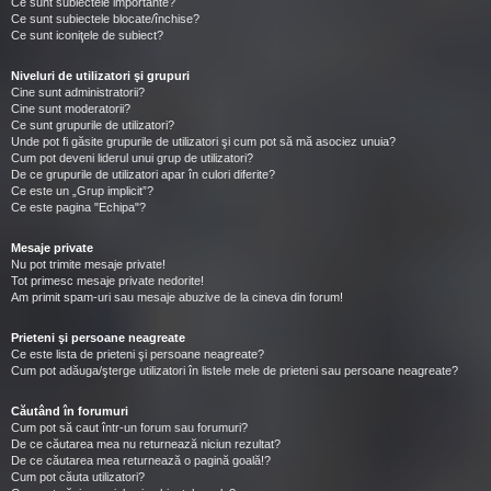
Ce sunt subiectele importante?
Ce sunt subiectele blocate/închise?
Ce sunt iconiţele de subiect?
Niveluri de utilizatori şi grupuri
Cine sunt administratorii?
Cine sunt moderatorii?
Ce sunt grupurile de utilizatori?
Unde pot fi găsite grupurile de utilizatori şi cum pot să mă asociez unuia?
Cum pot deveni liderul unui grup de utilizatori?
De ce grupurile de utilizatori apar în culori diferite?
Ce este un „Grup implicit”?
Ce este pagina "Echipa"?
Mesaje private
Nu pot trimite mesaje private!
Tot primesc mesaje private nedorite!
Am primit spam-uri sau mesaje abuzive de la cineva din forum!
Prieteni şi persoane neagreate
Ce este lista de prieteni şi persoane neagreate?
Cum pot adăuga/şterge utilizatori în listele mele de prieteni sau persoane neagreate?
Căutând în forumuri
Cum pot să caut într-un forum sau forumuri?
De ce căutarea mea nu returnează niciun rezultat?
De ce căutarea mea returnează o pagină goală!?
Cum pot căuta utilizatori?