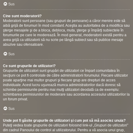
Sus
Cine sunt moderatorii?
Moderatorii sunt persoane (sau grupuri de persoane) a căror menire este să
aibă grijă de forumuri în mod constant. Aceştia au autoritatea de a modifica sau
şterge mesajele şi de a bloca, debloca, muta, şterge şi împărţi subiectele în
forumurile pe care le moderează. În mod general, moderatorii există pentru a
avea grijă ca utilizatorii să nu scrie pe lângă subiect sau să publice mesaje
abuzive sau ofensatoare.
Sus
Ce sunt grupurile de utilizatori?
Grupurile de utilizatori sunt grupări de utilizatori ce împart comunitatea în
secţiuni ce pot fi controlate de către administratorii forumului. Fiecare utilizator
poate aparţine mai multor grupuri şi fiecare grup are drepturi de acces
individuale. Acest lucru uşurează munca administratorilor dacă doresc să
schimbe permisiunile pentru mai mulţi utilizatori deodată ca de exemplu:
schimbarea permisiunilor de moderare sau acordarea accesului utilizatorilor la
un forum privat.
Sus
Unde pot fi găsite grupurile de utilizatori şi cum pot să mă asociez unuia?
Puteţi vedea toate grupurile de utilizatori folosind link-ul „Grupuri de utilizatori”
din cadrul Panoului de control al utilizatorului. Pentru a vă asocia unui grup,