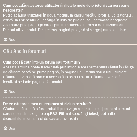
Cum pot adăuga/şterge utilizatori în listele mele de prieteni sau persoane
neagreate?
Puteţi adăuga utilizatori în două moduri. În cadrul fiecărui profil al utilizatorului,
există un link pentru a-l adăuga în lista de prieteni sau persoane neagreate.
Alternativ, puteţi adăuga direct prin introducerea numelor de utilizatori din
Panoul utilizatorului. Din aceeaşi pagină puteţi să şi ştergeţi nume din liste.
Sus
Căutând în forumuri
Cum pot să caut într-un forum sau forumuri?
Această acțiune poate fi efectuată prin introducerea termenului căutat în căsuţa
de căutare aflată pe prima pagină, în pagina unui forum sau a unui subiect.
Căutarea avansată poate fi accesată folosind link-ul “Căutare avansată”
localizat pe toate paginile forumului.
Sus
De ce căutarea mea nu returnează niciun rezultat?
Căutarea efectuată a fost probabil prea vagă şi a inclus mulţi termeni comuni
care nu sunt indexaţi de phpBB3. Fiţi mai specific şi folosiţi opţiunile
disponibile în formularul de căutare avansată.
Sus