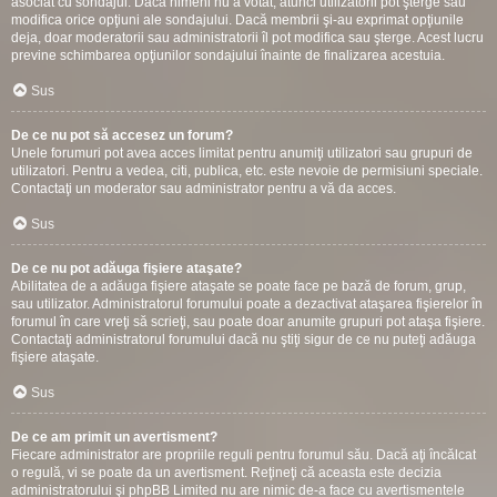
asociat cu sondajul. Dacă nimeni nu a votat, atunci utilizatorii pot şterge sau
modifica orice opţiuni ale sondajului. Dacă membrii şi-au exprimat opţiunile
deja, doar moderatorii sau administratorii îl pot modifica sau şterge. Acest lucru
previne schimbarea opţiunilor sondajului înainte de finalizarea acestuia.
Sus
De ce nu pot să accesez un forum?
Unele forumuri pot avea acces limitat pentru anumiţi utilizatori sau grupuri de
utilizatori. Pentru a vedea, citi, publica, etc. este nevoie de permisiuni speciale.
Contactaţi un moderator sau administrator pentru a vă da acces.
Sus
De ce nu pot adăuga fişiere ataşate?
Abilitatea de a adăuga fişiere ataşate se poate face pe bază de forum, grup,
sau utilizator. Administratorul forumului poate a dezactivat ataşarea fişierelor în
forumul în care vreţi să scrieţi, sau poate doar anumite grupuri pot ataşa fişiere.
Contactaţi administratorul forumului dacă nu ştiţi sigur de ce nu puteţi adăuga
fişiere ataşate.
Sus
De ce am primit un avertisment?
Fiecare administrator are propriile reguli pentru forumul său. Dacă aţi încălcat
o regulă, vi se poate da un avertisment. Reţineţi că aceasta este decizia
administratorului şi phpBB Limited nu are nimic de-a face cu avertismentele