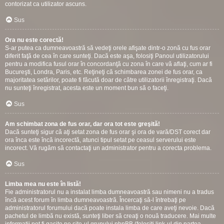
contorizat ca utilizator ascuns.
Sus
Ora nu este corectă!
S-ar putea ca dumneavoastră să vedeţi orele afişate dintr-o zonă cu fus orar
diferit faţă de cea în care sunteţi. Dacă este aşa, folosiţi Panoul utilizatorului
pentru a modifica fusul orar în concordanţă cu zona în care vă aflaţi, cum ar fi
Bucureşti, Londra, Paris, etc. Reţineţi că schimbarea zonei de fus orar, ca
majoritatea setărilor, poate fi făcută doar de către utilizatorii înregistraţi. Dacă
nu sunteţi înregistrat, acesta este un moment bun să o faceţi.
Sus
Am schimbat zona de fus orar, dar ora tot este greşită!
Dacă sunteţi sigur că aţi setat zona de fus orar şi ora de vară/DST corect dar
ora înca este încă incorectă, atunci tipul setat pe ceasul serverului este
incorect. Vă rugăm să contactaţi un administrator pentru a corecta problema.
Sus
Limba mea nu este în listă!
Fie administratorul nu a instalat limba dumneavoastră sau nimeni nu a tradus
încă acest forum în limba dumneavoastră. Încercaţi să-l întrebaţi pe
administratorul forumului dacă poate instala limba de care aveţi nevoie. Dacă
pachetul de limbă nu există, sunteţi liber să creaţi o nouă traducere. Mai multe