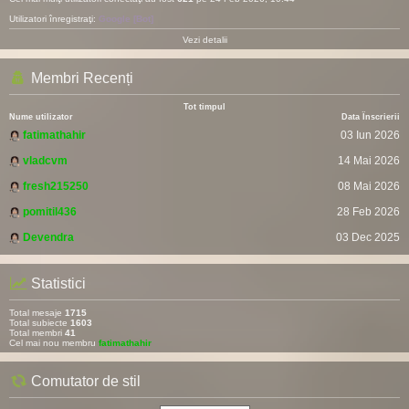
Utilizatori înregistraţi:
Google [Bot]
Vezi detalii
Membri Recenți
Tot timpul
Nume utilizator
Data Înscrierii
fatimathahir
03 Iun 2026
vladcvm
14 Mai 2026
fresh215250
08 Mai 2026
pomitil436
28 Feb 2026
Devendra
03 Dec 2025
Statistici
Total mesaje
1715
Total subiecte
1603
Total membri
41
Cel mai nou membru
fatimathahir
Comutator de stil