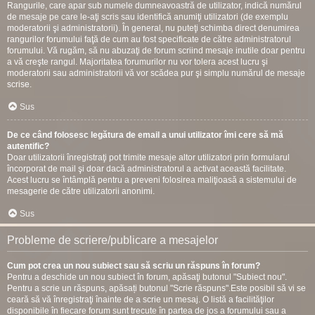
Rangurile, care apar sub numele dumneavoastră de utilizator, indică numărul
de mesaje pe care le-aţi scris sau identifică anumiţi utilizatori (de exemplu
moderatorii şi administratorii). În general, nu puteţi schimba direct denumirea
rangurilor forumului faţă de cum au fost specificate de către administratorul
forumului. Vă rugăm, să nu abuzaţi de forum scriind mesaje inutile doar pentru
a vă creşte rangul. Majoritatea forumurilor nu vor tolera acest lucru şi
moderatorii sau administratorii vă vor scădea pur şi simplu numărul de mesaje
scrise.
Sus
De ce când folosesc legătura de email a unui utilizator îmi cere să mă
autentific?
Doar utilizatorii înregistraţi pot trimite mesaje altor utilizatori prin formularul
încorporat de mail şi doar dacă administratorul a activat această facilitate.
Acest lucru se întâmplă pentru a preveni folosirea maliţioasă a sistemului de
mesagerie de către utilizatorii anonimi.
Sus
Probleme de scriere/publicare a mesajelor
Cum pot crea un nou subiect sau să scriu un răspuns în forum?
Pentru a deschide un nou subiect în forum, apăsaţi butonul "Subiect nou".
Pentru a scrie un răspuns, apăsați butonul "Scrie răspuns".Este posibil să vi se
ceară să vă înregistraţi înainte de a scrie un mesaj. O listă a facilităţilor
disponibile în fiecare forum sunt trecute în partea de jos a forumului sau a