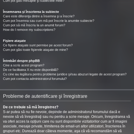
Cum pot găsi mesajele şi subiectele mele?
Însemnarea şi înscrierea la subiecte
Care este diferenţa dintre a însemna şi a înscrie?
Cum pot însemna sau cum mă pot înscrie la anumite subiecte?
Cum pot să mă înscriu la un anumit forum?
How do I remove my subscriptions?
Fişiere ataşate
Ce fişiere ataşate sunt permise pe acest forum?
Cum pot găsi toate fişierele ataşate de mine?
Întrebări despre phpBB
Cine a scris acest program?
De ce facilitatea X nu este disponibilă?
Cu cine iau legătura pentru probleme juridice şi/sau abuzuri legate de acest program?
Cum pot contacta administratorul forumului?
Probleme de autentificare şi înregistrare
De ce trebuie să mă înregistrez?
S-ar putea să nu fie nevoie, depinde de administratorul forumului dacă e
nevoie să vă înregistraţi sau nu pentru a scrie mesaje. Oricum, înregistrarea vă
va oferi acces la opţiuni care nu sunt disponibile vizitatorilor cum ar fi imagini
asociate, mesaje private, trimiterea de email-uri altor utilizatori, înscrierea în
grupuri etc. Durează doar câteva momente, aşa că vă recomandăm să vă