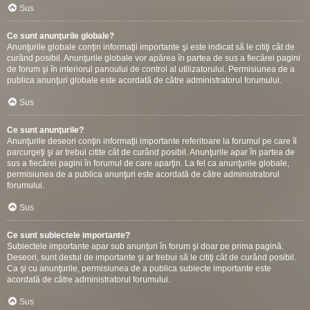
Sus
Ce sunt anunţurile globale?
Anunţurile globale conţin informaţii importante şi este indicat să le citiţi cât de
curând posibil. Anunţurile globale vor apărea în partea de sus a fiecărei pagini
de forum şi în interiorul panoului de control al utilizatorului. Permisiunea de a
publica anunţuri globale este acordată de către administratorul forumului.
Sus
Ce sunt anunţurile?
Anunţurile deseori conţin informaţii importante referitoare la forumul pe care îl
parcurgeţi şi ar trebui citite cât de curând posibil. Anunţurile apar în partea de
sus a fiecărei pagini în forumul de care aparţin. La fel ca anunţurile globale,
permisiunea de a publica anunţuri este acordată de către administratorul
forumului.
Sus
Ce sunt subiectele importante?
Subiectele importante apar sub anunţuri în forum şi doar pe prima pagină.
Deseori, sunt destul de importante şi ar trebui să le citiţi cât de curând posibil.
Ca şi cu anunţurile, permisiunea de a publica subiecte importante este
acordată de către administratorul forumului.
Sus