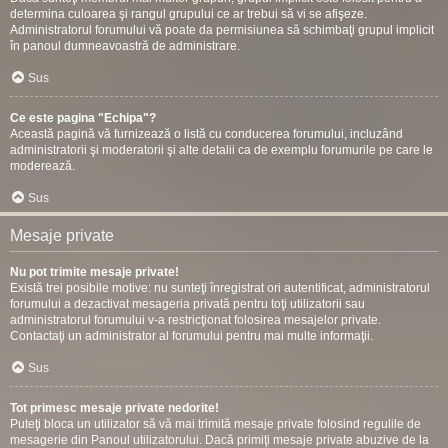
determina culoarea şi rangul grupului ce ar trebui să vi se afişeze.
Administratorul forumului vă poate da permisiunea să schimbaţi grupul implicit
în panoul dumneavoastră de administrare.
Sus
Ce este pagina "Echipa"?
Această pagină vă furnizează o listă cu conducerea forumului, incluzând
administratorii şi moderatorii şi alte detalii ca de exemplu forumurile pe care le
moderează.
Sus
Mesaje private
Nu pot trimite mesaje private!
Există trei posibile motive: nu sunteţi înregistrat ori autentificat, administratorul
forumului a dezactivat mesageria privată pentru toţi utilizatorii sau
administratorul forumului v-a restricţionat folosirea mesajelor private.
Contactaţi un administrator al forumului pentru mai multe informaţii.
Sus
Tot primesc mesaje private nedorite!
Puteţi bloca un utilizator să vă mai trimită mesaje private folosind regulile de
mesagerie din Panoul utilizatorului. Dacă primiţi mesaje private abuzive de la