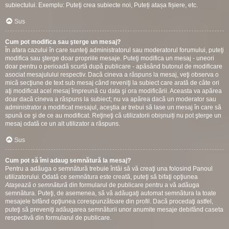
subiectului. Exemplu: Puteţi crea subiecte noi, Puteți atașa fișiere, etc.
Sus
Cum pot modifica sau şterge un mesaj?
În afara cazului în care sunteţi administratorul sau moderatorul forumului, puteţi
modifica sau şterge doar propriile mesaje. Puteţi modifica un mesaj - uneori
doar pentru o perioadă scurtă după publicare - apăsând butonul de modificare
asociat mesajulului respectiv. Dacă cineva a răspuns la mesaj, veţi observa o
mică secţiune de text sub mesaj când reveniţi la subiect care arată de câte ori
aţi modificat acel mesaj împreună cu data şi ora modificării. Aceasta va apărea
doar dacă cineva a răspuns la subiect; nu va apărea dacă un moderator sau
administrator a modificat mesajul, aceştia ar trebui să lase un mesaj în care să
spună ce şi de ce au modificat. Reţineţi că utilizatorii obișnuiți nu pot şterge un
mesaj odată ce un alt utilizator a răspuns.
Sus
Cum pot să îmi adaug semnătură la mesaj?
Pentru a adăuga o semnătură trebuie întâi să vă creaţi una folosind Panoul
utilizatorului. Odată ce semnătura este creată, puteţi să bifaţi opţiunea
Ataşează o semnătură
din formularul de publicare pentru a vă adăuga
semnătura. Puteţi, de asemenea, să vă adăugaţi automat semnătura la toate
mesajele bifând opţiunea corespunzătoare din profil. Dacă procedaţi astfel,
puteţi să preveniţi adăugarea semnăturii unor anumite mesaje debifând caseta
respectivă din formularul de publicare.