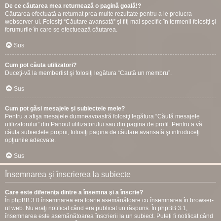
De ce căutarea mea returnează o pagină goală!?
Căutarea efectuată a returnat prea multe rezultate pentru a le prelucra
webserver-ul. Folosiţi “Căutare avansată” şi fiţi mai specific în termenii folosiţi şi
forumurile în care se efectuează căutarea.
Sus
Cum pot căuta utilizatori?
Duceţi-vă la memberlist şi folosiţi legătura “Caută un membru”.
Sus
Cum pot găsi mesajele şi subiectele mele?
Pentru a afişa mesajele dumneavoastră folosiţi legătura “Căută mesajele
utilizatorului” din Panoul utilizatorului sau din pagina de profil. Pentru a vă
căuta subiectele proprii, folosiţi pagina de căutare avansată şi introduceţi
opţiunile adecvate.
Sus
Însemnarea şi înscrierea la subiecte
Care este diferenţa dintre a însemna şi a înscrie?
În phpBB 3.0 însemnarea era foarte asemănătoare cu însemnarea în browser-
ul web. Nu eraţi notificat când era publicat un răspuns. În phpBB 3.1,
însemnarea este asemănătoarea înscrierii la un subiect. Puteți fi notificat când