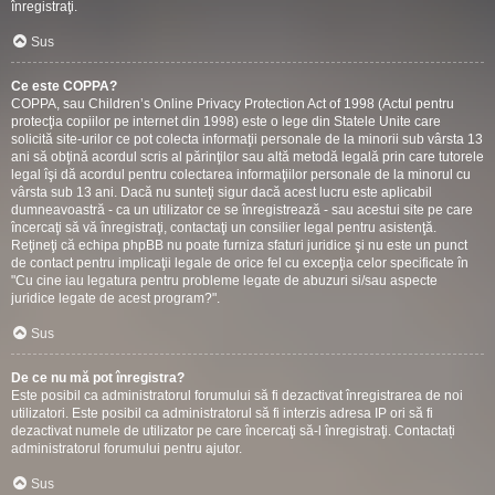
înregistraţi.
Sus
Ce este COPPA?
COPPA, sau Children’s Online Privacy Protection Act of 1998 (Actul pentru
protecţia copiilor pe internet din 1998) este o lege din Statele Unite care
solicită site-urilor ce pot colecta informaţii personale de la minorii sub vârsta 13
ani să obţină acordul scris al părinţilor sau altă metodă legală prin care tutorele
legal îşi dă acordul pentru colectarea informaţiilor personale de la minorul cu
vârsta sub 13 ani. Dacă nu sunteţi sigur dacă acest lucru este aplicabil
dumneavoastră - ca un utilizator ce se înregistrează - sau acestui site pe care
încercaţi să vă înregistraţi, contactaţi un consilier legal pentru asistenţă.
Reţineţi că echipa phpBB nu poate furniza sfaturi juridice şi nu este un punct
de contact pentru implicaţii legale de orice fel cu excepţia celor specificate în
"Cu cine iau legatura pentru probleme legate de abuzuri si/sau aspecte
juridice legate de acest program?".
Sus
De ce nu mă pot înregistra?
Este posibil ca administratorul forumului să fi dezactivat înregistrarea de noi
utilizatori. Este posibil ca administratorul să fi interzis adresa IP ori să fi
dezactivat numele de utilizator pe care încercaţi să-l înregistraţi. Contactați
administratorul forumului pentru ajutor.
Sus