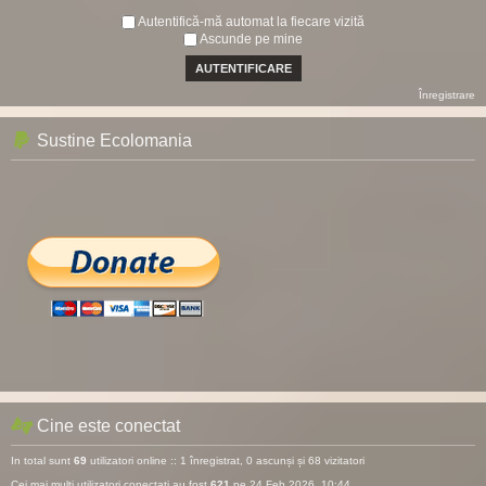
Autentifică-mă automat la fiecare vizită
Ascunde pe mine
Înregistrare
Sustine Ecolomania
Cine este conectat
In total sunt
69
utilizatori online :: 1 înregistrat, 0 ascunși și 68 vizitatori
Cei mai mulţi utilizatori conectaţi au fost
621
pe 24 Feb 2026, 10:44