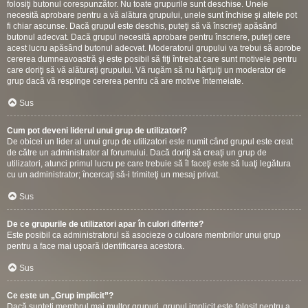
folosiţi butonul corespunzător. Nu toate grupurile sunt deschise. Unele
necesită aprobare pentru a vă alătura grupului, unele sunt închise şi altele pot
fi chiar ascunse. Dacă grupul este deschis, puteţi să vă înscrieţi apăsând
butonul adecvat. Dacă grupul necesită aprobare pentru înscriere, puteţi cere
acest lucru apăsând butonul adecvat. Moderatorul grupului va trebui să aprobe
cererea dumneavoastră şi este posibil să fiţi întrebat care sunt motivele pentru
care doriţi să vă alăturaţi grupului. Vă rugăm să nu hărţuiţi un moderator de
grup dacă vă respinge cererea pentru că are motive întemeiate.
Sus
Cum pot deveni liderul unui grup de utilizatori?
De obicei un lider al unui grup de utilizatori este numit când grupul este creat
de către un administrator al forumului. Dacă doriţi să creaţi un grup de
utilizatori, atunci primul lucru pe care trebuie să îl faceţi este să luaţi legătura
cu un administrator; încercaţi să-i trimiteţi un mesaj privat.
Sus
De ce grupurile de utilizatori apar în culori diferite?
Este posibil ca administratorul să asocieze o culoare membrilor unui grup
pentru a face mai uşoară identificarea acestora.
Sus
Ce este un „Grup implicit”?
Dacă sunteţi membrul mai multor grupuri, grupul implicit este folosit pentru a