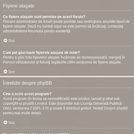
Fişiere ataşate
Ce fişiere ataşate sunt permise pe acest forum?
Fiecare administrator de forum poate permite sau restricţiona anumite tipuri de
fişiere ataşate. Dacă nu sunteţi sigur ce este permis sâ încărcaţi, contactaţi
administratorul forumului pentru asistenţă.
Sus
Cum pot găsi toate fişierele ataşate de mine?
Pentru a găsi lista fişierelor ataşate încărcate de dumneavoastră, mergeţi în
Panoul utilizatorului şi folosiţi legăturile către secţiunea de fişiere ataşate.
Sus
Întrebări despre phpBB
Cine a scris acest program?
Acest program (în forma sa nemodificată) este produs, lansat şi aflat sub
copyright-ul
phpBB Limited
. Este disponibil sub Licenţa Generală Publică
GNU, versiunea 2 (GPL-2.0) şi poate fi distribuit gratuit. Vedeți
Despre phpBB
pentru mai multe detalii.
Sus