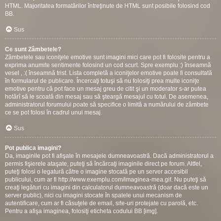
HTML. Majoritatea formatărilor întreţinute de HTML sunt posibile folosind cod
BB.
Sus
Ce sunt Zâmbetele?
Zâmbetele sau iconiţele emotive sunt imagini mici care pot fi folosite pentru a
exprima anumite sentimente folosind un cod scurt. Spre exemplu :) înseamnă
vesel , :( înseamnă trist. Lista completă a iconiţelor emotive poate fi consultată
în formularul de publicare. Încercaţi totuşi să nu folosiţi prea multe iconiţe
emotive pentru că pot face un mesaj greu de citit şi un moderator s-ar putea
hotărî să le scoată din mesaj sau să şteargă mesajul cu totul. De asemenea,
administratorul forumului poate să specifice o limită a numărului de zâmbete
ce se pot folosi în cadrul unui mesaj.
Sus
Pot publica imagini?
Da, imaginile pot fi afişate în mesajele dumneavoastră. Dacă administratorul a
permis fişierele ataşate, puteţi să încărcaţi imaginile direct pe forum. Altfel,
puteţi folosi o legatură către o imagine stocată pe un server accesibil
publicului, cum ar fi http://www.exemplu.com/imaginea-mea.gif. Nu puteţi să
creaţi legături cu imagini din calculatorul dumneavoastră (doar dacă este un
server public), nici cu imagini stocate în spatele unui mecanism de
autentificare, cum ar fi căsuţele de email, site-uri protejate cu parolă, etc.
Pentru a afişa imaginea, folosiţi eticheta codului BB [img].