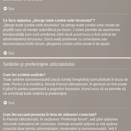
Sus
Ce face opţiunea „Şterge toate cookie-urile forumului”?
„Şterge toate cookie-urile forumului” va şterge toate cookie-urile create de
phpBB care vă menţin autentificat pe forum. Cookie permite de asemenea
funcţionalităţi cum sunt urmărirea citirii dacă acest lucru a fost activat de
administratorul forumului. Dacă aveţi probleme cu conectarea sau
deconectarea în/din forum, ştergerea cookie-urilor poate fi de ajutor.
Sus
Setările şi preferinţele utilizatorului
Cum îmi schimb setările?
Toate setările dumneavoastră (dacă sunteţi înregistrat) sunt păstrate în baza de
date. Pentru a le modifica, folosiţi Panoul utilizatorului; în general un link poate
fi găsit în partea superioară a paginilor forumului. Acest lucru vă va permite să
vă schimbaţi toate setările şi preferinţele.
Sus
Cum îmi ascund prezența în lista de utilizatori conectați?
În Panoul utilizatorului, în secțiunea “Preferinţe forum”, veți găsi opțiunea
Ascunde indicatorul de conectare
. Activați această opțiune și veți apărea
conectat doar pentru administratori, moderatori și dumneavoastră. Veți fi