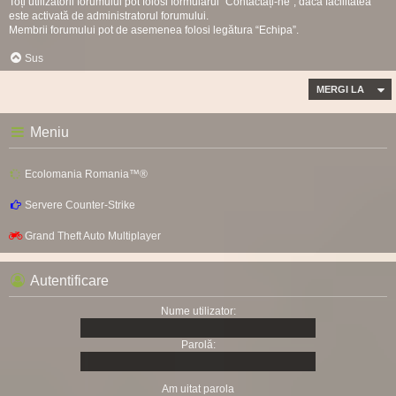
Toți utilizatorii forumului pot folosi formularul “Contactați-ne”, dacă facilitatea
este activată de administratorul forumului.
Membrii forumului pot de asemenea folosi legătura “Echipa”.
Sus
MERGI LA
Meniu
Ecolomania Romania™®
Servere Counter-Strike
Grand Theft Auto Multiplayer
Autentificare
Nume utilizator:
Parolă:
Am uitat parola