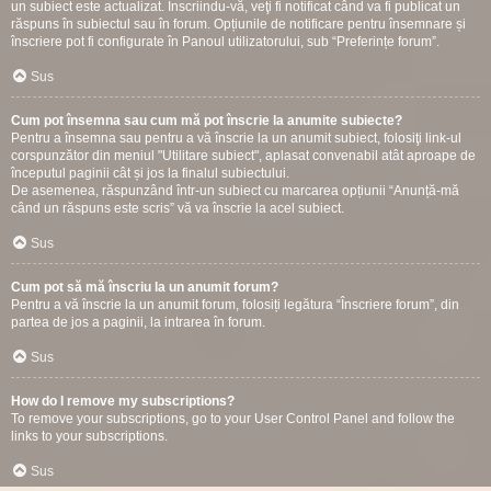
un subiect este actualizat. Înscriindu-vă, veţi fi notificat când va fi publicat un
răspuns în subiectul sau în forum. Opțiunile de notificare pentru însemnare și
înscriere pot fi configurate în Panoul utilizatorului, sub “Preferințe forum”.
Sus
Cum pot însemna sau cum mă pot înscrie la anumite subiecte?
Pentru a însemna sau pentru a vă înscrie la un anumit subiect, folosiţi link-ul
corspunzător din meniul "Utilitare subiect", aplasat convenabil atât aproape de
începutul paginii cât și jos la finalul subiectului.
De asemenea, răspunzând într-un subiect cu marcarea opțiunii “Anunță-mă
când un răspuns este scris” vă va înscrie la acel subiect.
Sus
Cum pot să mă înscriu la un anumit forum?
Pentru a vă înscrie la un anumit forum, folosiți legătura “Înscriere forum”, din
partea de jos a paginii, la intrarea în forum.
Sus
How do I remove my subscriptions?
To remove your subscriptions, go to your User Control Panel and follow the
links to your subscriptions.
Sus