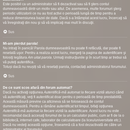
Este posibil ca un administrator să fi dezactivat sau să fi şters contul
dumneavoastră dintr-un motiv sau altul. De asemenea, multe forumuri şterg
periodic utilizatorii ce nu au fost activi o perioadă lungă de timp pentru a
reduce dimensiunea bazei de date. Dacă s-a întâmplat acest lucru, încercaţi să
vă înregistraţi din nou şi să vă implicaţi mai mult în discuţii.
Sus
Mi-am pierdut parola!
Nu intraţi în panică! Parola dumneavoastră nu poate fi refăcută, dar poate fi
resetată uşor. Pentru a realiza acest lucru, mergeţi la pagina de autentificare şi
folosiţi legătura
Am uitat parola
. Urmaţi instrucţiunile şi în scurt timp ar trebui să
vă puteţi autentifica..
Totuși dacă nu reușiți să vă resetați parola, contactați administratorul forumului.
Sus
De ce sunt scos afară din forum automat?
Dacă nu activaţi opţiunea
Autentifică-mă automat la fiecare vizită
atunci când
vă autentificaţi, veţi fi autentificat doar pentru o perioadă de timp prestabilită.
Această măsură previne ca altcineva să se folosească de contul
dumneavoastră. Pentru a rămâne autentificat tot timpul, bifaţi opţiunea
Autentifică-mă automat la fiecare vizită
la autentificare. Acest lucru nu este
recomandat dacă accesaţi forumul de la un calculator public, cum ar fi de la o
bibliotecă, internet cafe, laborator de calculatoare (la liceu/universitate etc.).
Dacă nu vedeţi această opţiune, înseamnă că a fost dezactivată de către un
adminstrator al forumului.