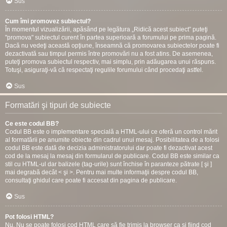
Sus
Cum îmi promovez subiectul?
În momentul vizualizării, apăsând pe legătura „Ridică acest subiect” puteţi
"promova" subiectul curent în partea superioară a forumului pe prima pagină.
Dacă nu vedeţi această opţiune, înseamnă că promovarea subiectelor poate fi
dezactivată sau timpul permis între promovări nu a fost atins. De asemenea,
puteţi promova subiectul respectiv, mai simplu, prin adăugarea unui răspuns.
Totuşi, asiguraţi-vă că respectaţi regulile forumului când procedaţi astfel.
Sus
Formatări şi tipuri de subiecte
Ce este codul BB?
Codul BB este o implementare specială a HTML-ului ce oferă un control mărit
al formatării pe anumite obiecte din cadrul unui mesaj. Posibilitatea de a folosi
codul BB este dată de decizia administratorului dar poate fi dezactivat acest
cod de la mesaj la mesaj din formularul de publicare. Codul BB este similar ca
stil cu HTML-ul dar balizele (tag-urile) sunt închise în paranteze pătrate [ şi ]
mai degrabă decât < şi >. Pentru mai multe informaţii despre codul BB,
consultaţi ghidul care poate fi accesat din pagina de publicare.
Sus
Pot folosi HTML?
Nu. Nu se poate folosi cod HTML care să fie trimis la browser ca şi fiind cod