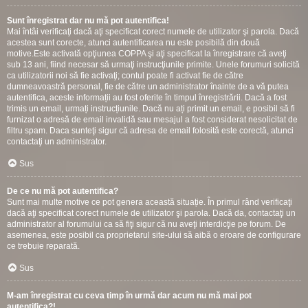
Sunt înregistrat dar nu mă pot autentifica!
Mai întâi verificaţi dacă aţi specificat corect numele de utilizator şi parola. Dacă
acestea sunt corecte, atunci autentificarea nu este posibilă din două
motive.Este activată opţiunea COPPA şi aţi specificat la înregistrare că aveţi
sub 13 ani, fiind necesar să urmaţi instrucţiunile primite. Unele forumuri solicită
ca utilizatorii noi să fie activaţi; contul poate fi activat fie de către
dumneavoastră personal, fie de către un administrator înainte de a vă putea
autentifica, aceste informații au fost oferite în timpul înregistrării. Dacă a fost
trimis un email, urmați instrucțiunile. Dacă nu ați primit un email, e posibil să fi
furnizat o adresă de email invalidă sau mesajul a fost considerat nesolicitat de
filtru spam. Daca sunteţi sigur că adresa de email folosită este corectă, atunci
contactaţi un administrator.
Sus
De ce nu mă pot autentifica?
Sunt mai multe motive ce pot genera această situație. În primul rând verificaţi
dacă aţi specificat corect numele de utilizator şi parola. Dacă da, contactaţi un
administrator al forumului ca să fiţi sigur că nu aveţi interdicţie pe forum. De
asemenea, este posibil ca proprietarul site-ului să aibă o eroare de configurare
ce trebuie reparată.
Sus
M-am înregistrat cu ceva timp în urmă dar acum nu mă mai pot
autentifica?!