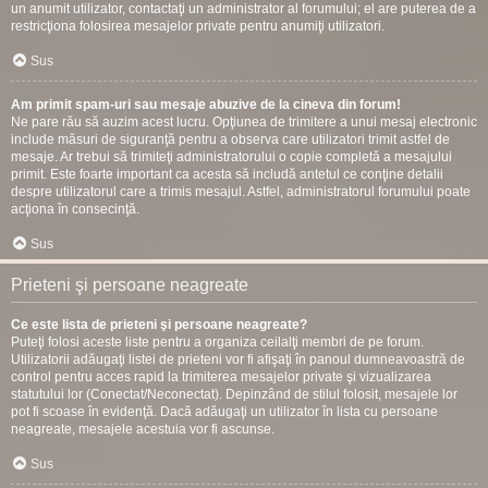
un anumit utilizator, contactaţi un administrator al forumului; el are puterea de a
restricţiona folosirea mesajelor private pentru anumiţi utilizatori.
Sus
Am primit spam-uri sau mesaje abuzive de la cineva din forum!
Ne pare rău să auzim acest lucru. Opţiunea de trimitere a unui mesaj electronic
include măsuri de siguranţă pentru a observa care utilizatori trimit astfel de
mesaje. Ar trebui să trimiteţi administratorului o copie completă a mesajului
primit. Este foarte important ca acesta să includă antetul ce conţine detalii
despre utilizatorul care a trimis mesajul. Astfel, administratorul forumului poate
acţiona în consecinţă.
Sus
Prieteni şi persoane neagreate
Ce este lista de prieteni şi persoane neagreate?
Puteţi folosi aceste liste pentru a organiza ceilalţi membri de pe forum.
Utilizatorii adăugaţi listei de prieteni vor fi afişaţi în panoul dumneavoastră de
control pentru acces rapid la trimiterea mesajelor private şi vizualizarea
statutului lor (Conectat/Neconectat). Depinzând de stilul folosit, mesajele lor
pot fi scoase în evidenţă. Dacă adăugaţi un utilizator în lista cu persoane
neagreate, mesajele acestuia vor fi ascunse.
Sus