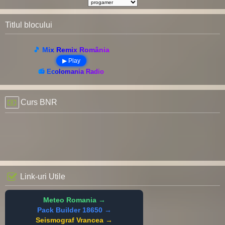
Titlul blocului
🎵 Mix Remix România
▶ Play
📻 Ecolomania Radio
Curs BNR
Link-uri Utile
Meteo Romania →
Pack Builder 18650 →
Seismograf Vrancea →