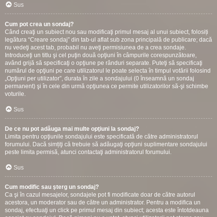
Sus
Cum pot crea un sondaj?
Când creaţi un subiect nou sau modificaţi primul mesaj al unui subiect, folosiți
legătura “Creare sondaj” din tab-ul aflat sub zona principală de publicare; dacă
nu vedeţi acest tab, probabil nu aveţi permisiunea de a crea sondaje.
Introduceţi un titlu şi cel puţin două opţiuni în câmpurile corespunzătoare,
având grijă să specificaţi o opţiune pe rânduri separate. Puteţi să specificaţi
numărul de opţiuni pe care utilizatorul le poate selecta în timpul votării folosind
„Opţiuni per utilizator”, durata în zile a sondajului (0 înseamnă un sondaj
permanent) şi în cele din urmă opţiunea ce permite utilizatorilor să-şi schimbe
voturile.
Sus
De ce nu pot adăuga mai multe opţiuni la sondaj?
Limita pentru opţiunile sondajului este specificată de către administratorul
forumului. Dacă simțiţi că trebuie să adăugaţi opţiuni suplimentare sondajului
peste limita permisă, atunci contactaţi administratorul forumului.
Sus
Cum modific sau şterg un sondaj?
Ca şi în cazul mesajelor, sondajele pot fi modificate doar de către autorul
acestora, un moderator sau de către un administrator. Pentru a modifica un
sondaj, efectuaţi un click pe primul mesaj din subiect; acesta este întotdeauna