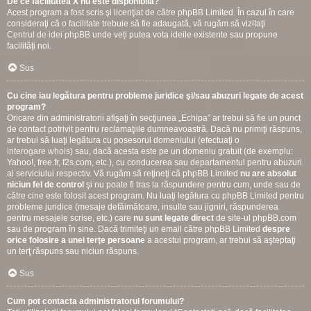
De ce facilitatea X nu este disponibilă?
Acest program a fost scris şi licenţiat de către phpBB Limited. În cazul în care
consideraţi că o facilitate trebuie să fie adaugată, vă rugăm să vizitaţi
Centrul de idei phpBB
unde veți putea vota ideile existente sau propune
facilități noi.
Sus
Cu cine iau legătura pentru probleme juridice şi/sau abuzuri legate de acest
program?
Oricare din administratorii afişaţi în secţiunea „Echipa” ar trebui să fie un punct
de contact potrivit pentru reclamaţiile dumneavoastră. Dacă nu primiţi răspuns,
ar trebui să luaţi legătura cu posesorul domeniului (efectuaţi o
interogare whois
) sau, dacă acesta este pe un domeniu gratuit (de exemplu:
Yahoo!, free.fr, f2s.com, etc.), cu conducerea sau departamentul pentru abuzuri
al serviciului respectiv. Vă rugăm să reţineţi că phpBB Limited
nu are absolut
niciun fel de control
şi nu poate fi tras la răspundere pentru cum, unde sau de
către cine este folosit acest program. Nu luaţi legătura cu phpBB Limited pentru
probleme juridice (mesaje defăimătoare, insulte sau jigniri, răspunderea
pentru mesajele scrise, etc.) care
nu sunt legate direct
de site-ul phpBB.com
sau de program în sine. Dacă trimiteţi un email către phpBB Limited
despre
orice folosire a unei terţe persoane
a acestui program, ar trebui să aşteptaţi
un terţ răspuns sau niciun răspuns.
Sus
Cum pot contacta administratorul forumului?