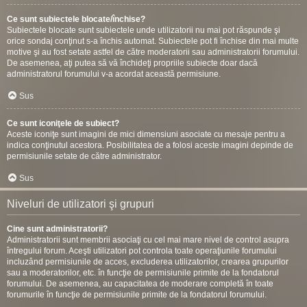
Ce sunt subiectele blocate/închise?
Subiectele blocate sunt subiectele unde utilizatorii nu mai pot răspunde şi
orice sondaj conţinut s-a închis automat. Subiectele pot fi închise din mai multe
motive şi au fost setate astfel de către moderatorii sau administratorii forumului.
De asemenea, aţi putea să vă închideţi propriile subiecte doar dacă
administratorul forumului v-a acordat această permisiune.
Sus
Ce sunt iconiţele de subiect?
Aceste iconiţe sunt imagini de mici dimensiuni asociate cu mesaje pentru a
indica conţinutul acestora. Posibilitatea de a folosi aceste imagini depinde de
permisiunile setate de către administrator.
Sus
Niveluri de utilizatori şi grupuri
Cine sunt administratorii?
Administratorii sunt membrii asociaţi cu cel mai mare nivel de control asupra
întregului forum. Aceşti utilizatori pot controla toate operaţiunile forumului
incluzând permisiunile de acces, excluderea utilizatorilor, crearea grupurilor
sau a moderatorilor, etc. în funcţie de permisiunile primite de la fondatorul
forumului. De asemenea, au capacitatea de moderare completă în toate
forumurile în funcţie de permisiunile primite de la fondatorul forumului.