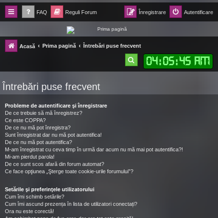
FAQ
Reguli Forum
Înregistrare
Autentificare
Forum Ecolomania™®
Prima pagină
Întrebări puse frecvent
Acasă
-= Idei pentru viitor =-
04
:
05
:
46 AM
C
ă
Întrebări puse frecvent
u
t
Probleme de autentificare şi înregistrare
a
De ce trebuie să mă înregistrez?
Ce este COPPA?
r
De ce nu mă pot înregistra?
Sunt înregistrat dar nu mă pot autentifica!
e
De ce nu mă pot autentifica?
M-am înregistrat cu ceva timp în urmă dar acum nu mă mai pot autentifica?!
Mi-am pierdut parola!
De ce sunt scos afară din forum automat?
Ce face opţiunea „Şterge toate cookie-urile forumului”?
Setările şi preferinţele utilizatorului
Cum îmi schimb setările?
Cum îmi ascund prezența în lista de utilizatori conectați?
Ora nu este corectă!