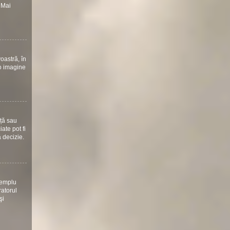
 Mai
oastră, în
 o imagine
nță sau
ate pot fi
ă decizie.
xemplu
ratorul
şi