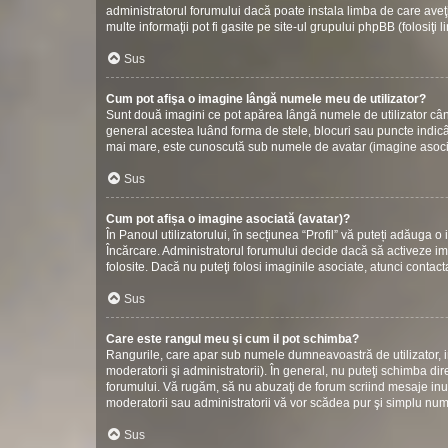
administratorul forumului dacă poate instala limba de care aveţi
multe informaţii pot fi gasite pe site-ul grupului phpBB (folosiţi 
Sus
Cum pot afişa o imagine lângă numele meu de utilizator?
Sunt două imagini ce pot apărea lângă numele de utilizator cân
general acestea luând forma de stele, blocuri sau puncte indic
mai mare, este cunoscută sub numele de avatar (imagine asociată
Sus
Cum pot afișa o imagine asociată (avatar)?
În Panoul utilizatorului, în secțiunea “Profil” vă puteți adăuga
Încărcare. Administratorul forumului decide dacă să activeze ima
folosite. Dacă nu puteţi folosi imaginile asociate, atunci contact
Sus
Care este rangul meu şi cum il pot schimba?
Rangurile, care apar sub numele dumneavoastră de utilizator, in
moderatorii şi administratorii). În general, nu puteţi schimba di
forumului. Vă rugăm, să nu abuzaţi de forum scriind mesaje inuti
moderatorii sau administratorii vă vor scădea pur şi simplu nu
Sus