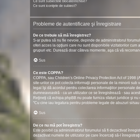
Ce sunt subiectele blocate/închise?
Ce sunt iconiţele de subiect?
Probleme de autentificare şi înregistrare
De ce trebuie să mă înregistrez?
S-ar putea să nu fie nevoie, depinde de administratorul forumul
oferi acces la opţiuni care nu sunt disponibile vizitatorilor cum ar
grupuri etc. Durează doar câteva momente, aşa că vă recomand
Sus
Ce este COPPA?
COPPA, sau Children’s Online Privacy Protection Act of 1998 (Act
site-urilor ce pot colecta informaţii personale de la minorii sub 
legal îşi dă acordul pentru colectarea informaţiilor personale d
dumneavoastră - ca un utilizator ce se înregistrează - sau acestui
Reţineţi că echipa phpBB nu poate furniza sfaturi juridice şi nu 
"Cu cine iau legatura pentru probleme legate de abuzuri si/sau
Sus
De ce nu mă pot înregistra?
Este posibil ca administratorul forumului să fi dezactivat înregistr
dezactivat numele de utilizator pe care încercaţi să-l înregistraţ