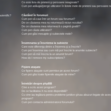
Ce este lista de prieteni şi persoane neagreate?
Cum pot adăuga/şterge utilizatori în listele mele de prieteni sau persoane 
Căutând în forumuri
utentific?
Cum pot să caut într-un forum sau forumuri?
De ce căutarea mea nu returnează niciun rezultat?
De ce căutarea mea returnează o pagină goală!?
Cum pot căuta utilizatori?
Cum pot găsi mesajele şi subiectele mele?
Însemnarea şi înscrierea la subiecte
Care este diferenţa dintre a însemna şi a înscrie?
Cum pot însemna sau cum mă pot înscrie la anumite subiecte?
Cum pot să mă înscriu la un anumit forum?
How do I remove my subscriptions?
Fişiere ataşate
Ce fişiere ataşate sunt permise pe acest forum?
Cum pot găsi toate fişierele ataşate de mine?
Întrebări despre phpBB
Cine a scris acest program?
De ce facilitatea X nu este disponibilă?
Cu cine iau legătura pentru probleme juridice şi/sau abuzuri legate de aces
program?
Cum pot contacta administratorul forumului?