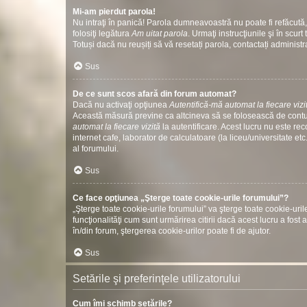
Mi-am pierdut parola!
Nu intraţi în panică! Parola dumneavoastră nu poate fi refăcută, 
folosiţi legătura
Am uitat parola
. Urmaţi instrucţiunile şi în scurt 
Totuși dacă nu reușiți să vă resetați parola, contactați administr
Sus
De ce sunt scos afară din forum automat?
Dacă nu activaţi opţiunea
Autentifică-mă automat la fiecare vizi
Această măsură previne ca altcineva să se folosească de contul
automat la fiecare vizită
la autentificare. Acest lucru nu este re
internet cafe, laborator de calculatoare (la liceu/universitate 
al forumului.
Sus
Ce face opţiunea „Şterge toate cookie-urile forumului”?
„Şterge toate cookie-urile forumului” va şterge toate cookie-u
funcţionalităţi cum sunt urmărirea citirii dacă acest lucru a fo
în/din forum, ştergerea cookie-urilor poate fi de ajutor.
Sus
Setările şi preferinţele utilizatorului
Cum îmi schimb setările?