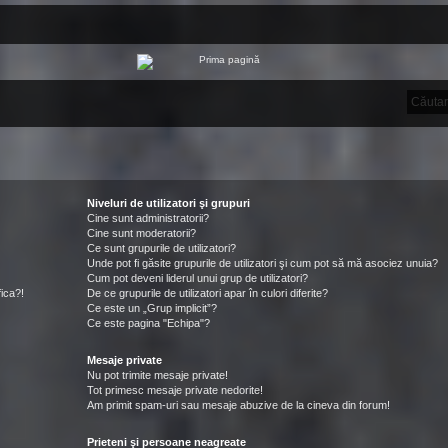
Niveluri de utilizatori şi grupuri
Cine sunt administratorii?
Cine sunt moderatorii?
Ce sunt grupurile de utilizatori?
Unde pot fi găsite grupurile de utilizatori şi cum pot să mă asociez unuia?
Cum pot deveni liderul unui grup de utilizatori?
ica?!
De ce grupurile de utilizatori apar în culori diferite?
Ce este un „Grup implicit”?
Ce este pagina "Echipa"?
Mesaje private
Nu pot trimite mesaje private!
Tot primesc mesaje private nedorite!
Am primit spam-uri sau mesaje abuzive de la cineva din forum!
Prieteni şi persoane neagreate