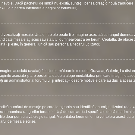
 nevoie. Dacă pachetul de limbă nu există, sunteţi liber să creaţi o nouă traducere.
link-ul din partea inferioară a paginilor forumului)
d vizualizaţi mesaje. Una dintre ele poate fi o imagine asociată cu rangul dumneav
ând câte mesaje aţi scris sau statutul dumneavoastră pe forum. Cealaltă, de obicei
) şi este, în general, unică sau personală fiecărui utilizator.
 o imagine asociată (avatar) folosind următoarele metode: Gravatar, Galerie, La dista
ginile asociate şi are posibilitatea de a alege modalitatea prin care imaginile asoci
aţi un administrator al forumului şi întrebaţi-l despre motivele care au dus la aceast
dică numărul de mesaje pe care le-aţi scris sau identifică anumiţi utilizatori (de e
rect denumirea rangurilor forumului faţă de cum au fost specificate de către administ
le doar pentru a vă creşte rangul. Majoritatea forumurilor nu vor tolera acest lucru 
mărul de mesaje scrise.