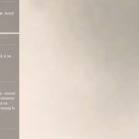
te. Acest
ă vi se
j - uneori
i observa
ta va
 mesaj în