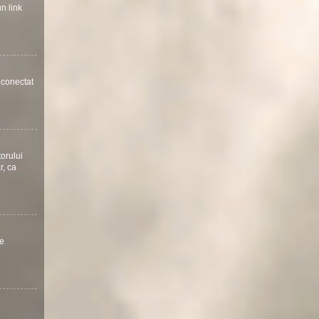
un link
a conectat
torului
r, ca
te