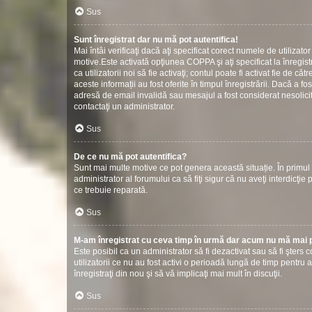
Sus
Sunt înregistrat dar nu mă pot autentifica!
Mai întâi verificaţi dacă aţi specificat corect numele de utilizat
motive.Este activată opţiunea COPPA şi aţi specificat la înregistr
ca utilizatorii noi să fie activaţi; contul poate fi activat fie de
aceste informații au fost oferite în timpul înregistrării. Dacă a fos
adresă de email invalidă sau mesajul a fost considerat nesolicit
contactaţi un administrator.
Sus
De ce nu mă pot autentifica?
Sunt mai multe motive ce pot genera această situație. În primul r
administrator al forumului ca să fiţi sigur că nu aveţi interdicţ
ce trebuie reparată.
Sus
M-am înregistrat cu ceva timp în urmă dar acum nu mă mai p
Este posibil ca un administrator să fi dezactivat sau să fi şter
utilizatorii ce nu au fost activi o perioadă lungă de timp pentr
înregistraţi din nou şi să vă implicaţi mai mult în discuţii.
Sus