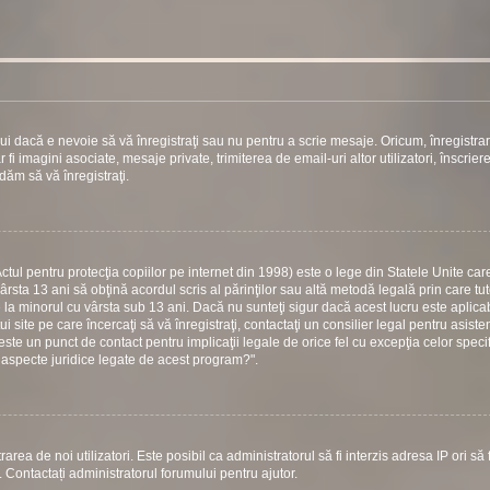
ui dacă e nevoie să vă înregistraţi sau nu pentru a scrie mesaje. Oricum, înregistra
 fi imagini asociate, mesaje private, trimiterea de email-uri altor utilizatori, înscrier
ăm să vă înregistraţi.
ul pentru protecţia copiilor pe internet din 1998) este o lege din Statele Unite care
vârsta 13 ani să obţină acordul scris al părinţilor sau altă metodă legală prin care tu
e la minorul cu vârsta sub 13 ani. Dacă nu sunteţi sigur dacă acest lucru este aplicab
 site pe care încercaţi să vă înregistraţi, contactaţi un consilier legal pentru asiste
este un punct de contact pentru implicaţii legale de orice fel cu excepţia celor specif
 aspecte juridice legate de acest program?".
area de noi utilizatori. Este posibil ca administratorul să fi interzis adresa IP ori să f
i. Contactați administratorul forumului pentru ajutor.