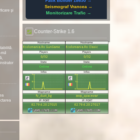
Pack Builder 18650 →
Seismograf Vrancea →
ficare şi
Monitorizare Trafic →
Counter-Strike 1.6
abilită.
ă-mă
ă,
instrator
nea
ectarea