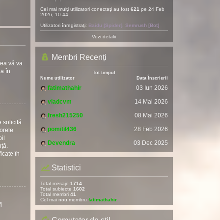
Cei mai mulţi utilizatori conectaţi au fost
621
pe 24 Feb
2026, 10:44
Utilizatori înregistraţi:
Baidu [Spider]
,
Semrush [Bot]
Vezi detalii
Membri Recenți
rea vă va
ea în
Tot timpul
Nume utilizator
Data Înscrierii
fatimathahir
03 Iun 2026
vladcvm
14 Mai 2026
fresh215250
08 Mai 2026
 solicită
pomitil436
28 Feb 2026
torele
il
Devendra
03 Dec 2025
nţă.
icate în
Statistici
Total mesaje
1714
Total subiecte
1602
Total membri
41
Cel mai nou membru
fatimathahir
i