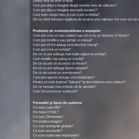
Limba mea nu este în listă!
Cum pot afişa o imagine lângă numele meu de utilizator?
Cum pot afișa o imagine asociată (avatar)?
Care este rangul meu şi cum il pot schimba?
De ce când folosesc legătura de email a unui utilizator îmi cere să mă a
Probleme de scriere/publicare a mesajelor
Cum pot crea un nou subiect sau să scriu un răspuns în forum?
Cum pot modifica sau şterge un mesaj?
Cum pot să îmi adaug semnătură la mesaj?
Cum pot crea un sondaj?
De ce nu pot adăuga mai multe opţiuni la sondaj?
Cum modific sau şterg un sondaj?
De ce nu pot să accesez un forum?
De ce nu pot adăuga fişiere ataşate?
De ce am primit un avertisment?
Cum pot raporta mesaje unui moderator?
Pentru ce este butonul "Salvare" la deschiderea unui subiect?
De ce mesajul meu trebuie să fie aprobat?
Cum îmi promovez subiectul?
Formatări şi tipuri de subiecte
Ce este codul BB?
Pot folosi HTML?
Ce sunt Zâmbetele?
Pot publica imagini?
Ce sunt anunţurile globale?
Ce sunt anunţurile?
Ce sunt subiectele importante?