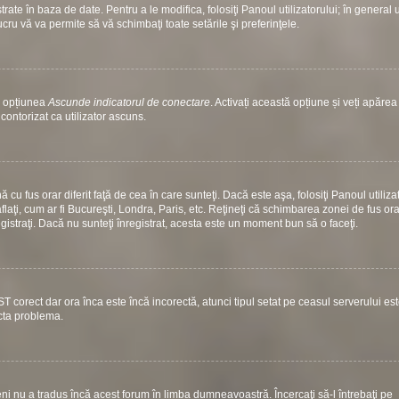
ate în baza de date. Pentru a le modifica, folosiţi Panoul utilizatorului; în general 
ucru vă va permite să vă schimbaţi toate setările şi preferinţele.
si opțiunea
Ascunde indicatorul de conectare
. Activați această opțiune și veți apăre
contorizat ca utilizator ascuns.
u fus orar diferit faţă de cea în care sunteţi. Dacă este aşa, folosiţi Panoul utiliza
laţi, cum ar fi Bucureşti, Londra, Paris, etc. Reţineţi că schimbarea zonei de fus ora
nregistraţi. Dacă nu sunteţi înregistrat, acesta este un moment bun să o faceţi.
ST corect dar ora înca este încă incorectă, atunci tipul setat pe ceasul serverului es
ecta problema.
i nu a tradus încă acest forum în limba dumneavoastră. Încercaţi să-l întrebaţi pe