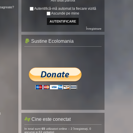
Am uitat parola
neagreate?
Autentifică-mă automat la fiecare vizită
Ascunde pe mine
Înregistrare
Sustine Ecolomania
t
Cine este conectat
In total sunt
65
utilizatori online :: 2 înregistrați, 0
ascunși și 63 vizitatori