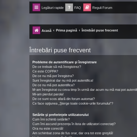
Legături rapide
FAQ
Reguli Forum
Forum Ecolomania™®
-= Idei pentru viitor =-
Prima pagină
Întrebări puse frecvent
Acasă
Întrebări puse frecvent
Probleme de autentificare şi înregistrare
De ce trebuie să mă înregistrez?
Ce este COPPA?
De ce nu mă pot înregistra?
Sunt înregistrat dar nu mă pot autentifica!
De ce nu mă pot autentifica?
M-am înregistrat cu ceva timp în urmă dar acum nu mă mai pot autentif
Mi-am pierdut parola!
De ce sunt scos afară din forum automat?
Ce face opţiunea „Şterge toate cookie-urile forumului”?
Setările şi preferinţele utilizatorului
Cum îmi schimb setările?
Cum îmi ascund prezența în lista de utilizatori conectați?
Ora nu este corectă!
Am schimbat zona de fus orar, dar ora tot este greşită!