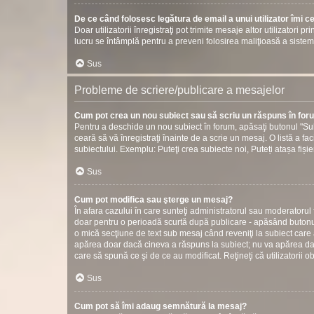
De ce când folosesc legătura de email a unui utilizator îmi c
Doar utilizatorii înregistraţi pot trimite mesaje altor utilizatori 
lucru se întâmplă pentru a preveni folosirea maliţioasă a sistem
Sus
Probleme de scriere/publicare a mesajelor
Cum pot crea un nou subiect sau să scriu un răspuns în fo
Pentru a deschide un nou subiect în forum, apăsaţi butonul "Sub
ceară să vă înregistraţi înainte de a scrie un mesaj. O listă a fac
subiectului. Exemplu: Puteţi crea subiecte noi, Puteți atașa fișier
Sus
Cum pot modifica sau şterge un mesaj?
În afara cazului în care sunteţi administratorul sau moderatorul
doar pentru o perioadă scurtă după publicare - apăsând butonul
o mică secţiune de text sub mesaj când reveniţi la subiect care 
apărea doar dacă cineva a răspuns la subiect; nu va apărea dac
care să spună ce şi de ce au modificat. Reţineţi că utilizatorii o
Sus
Cum pot să îmi adaug semnătură la mesaj?