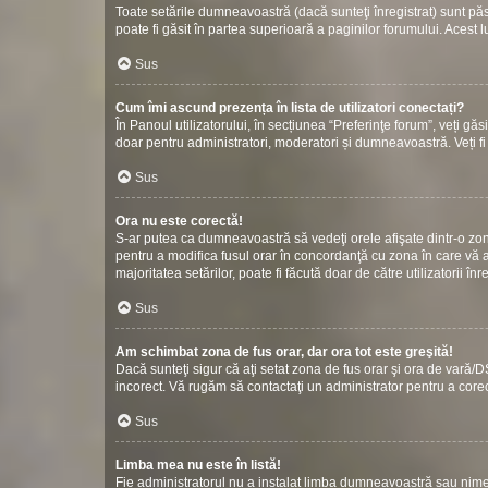
Toate setările dumneavoastră (dacă sunteţi înregistrat) sunt păstr
poate fi găsit în partea superioară a paginilor forumului. Acest l
Sus
Cum îmi ascund prezența în lista de utilizatori conectați?
În Panoul utilizatorului, în secțiunea “Preferinţe forum”, veți gă
doar pentru administratori, moderatori și dumneavoastră. Veți fi 
Sus
Ora nu este corectă!
S-ar putea ca dumneavoastră să vedeţi orele afişate dintr-o zonă c
pentru a modifica fusul orar în concordanţă cu zona în care vă af
majoritatea setărilor, poate fi făcută doar de către utilizatorii î
Sus
Am schimbat zona de fus orar, dar ora tot este greşită!
Dacă sunteţi sigur că aţi setat zona de fus orar şi ora de vară/D
incorect. Vă rugăm să contactaţi un administrator pentru a cor
Sus
Limba mea nu este în listă!
Fie administratorul nu a instalat limba dumneavoastră sau nimen