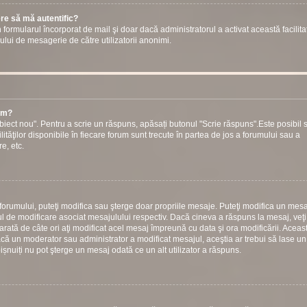
ere să mă autentific?
prin formularul încorporat de mail şi doar dacă administratorul a activat această facilita
ului de mesagerie de către utilizatorii anonimi.
rum?
iect nou". Pentru a scrie un răspuns, apăsați butonul "Scrie răspuns".Este posibil s
ilităţilor disponibile în fiecare forum sunt trecute în partea de jos a forumului sau a
e, etc.
 forumului, puteţi modifica sau şterge doar propriile mesaje. Puteţi modifica un mesa
 de modificare asociat mesajulului respectiv. Dacă cineva a răspuns la mesaj, veţ
arată de câte ori aţi modificat acel mesaj împreună cu data şi ora modificării. Aceas
ă un moderator sau administrator a modificat mesajul, aceştia ar trebui să lase un
bișnuiți nu pot şterge un mesaj odată ce un alt utilizator a răspuns.