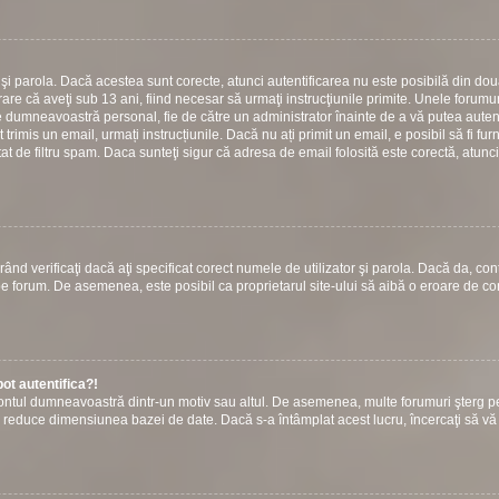
or şi parola. Dacă acestea sunt corecte, atunci autentificarea nu este posibilă din do
are că aveţi sub 13 ani, fiind necesar să urmaţi instrucţiunile primite. Unele forumuri
 către dumneavoastră personal, fie de către un administrator înainte de a vă putea autent
t trimis un email, urmați instrucțiunile. Dacă nu ați primit un email, e posibil să fi fur
at de filtru spam. Daca sunteţi sigur că adresa de email folosită este corectă, atunci
ând verificaţi dacă aţi specificat corect numele de utilizator şi parola. Dacă da, con
ie pe forum. De asemenea, este posibil ca proprietarul site-ului să aibă o eroare de c
ot autentifica?!
s contul dumneavoastră dintr-un motiv sau altul. De asemenea, multe forumuri şterg p
u a reduce dimensiunea bazei de date. Dacă s-a întâmplat acest lucru, încercaţi să vă