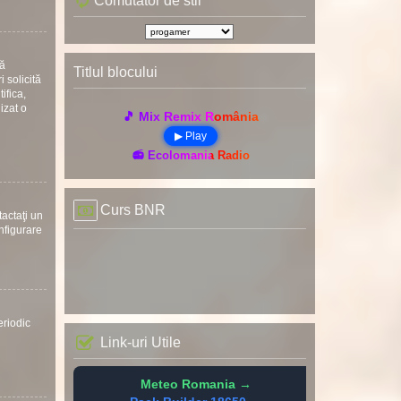
Comutator de stil
uă
Titlul blocului
 solicită
ifica,
nizat o
🎵 Mix Remix România
▶ Play
📻 Ecolomania Radio
Curs BNR
tactaţi un
onfigurare
eriodic
Link-uri Utile
Meteo Romania →