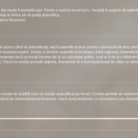
dar poate fi resetată uşor. Pentru a realiza acest lucru, mergeţi la pagina de autenti
timp ar trebui să vă puteţi autentifica..
atorul forumului.
tă
atunci când vă autentificaţi, veţi fi autentificat doar pentru o perioadă de timp prest
 dumneavoastră. Pentru a rămâne autentificat tot timpul, bifaţi opţiunea
Autentific
comandat dacă accesaţi forumul de la un calculator public, cum ar fi de la o bibliotec
etc.). Dacă nu vedeţi această opţiune, înseamnă că a fost dezactivată de către un adm
rile create de phpBB care vă menţin autentificat pe forum. Cookie permite de aseme
st activat de administratorul forumului. Dacă aveţi probleme cu conectarea sau decon