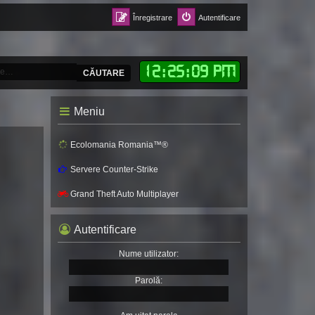
Înregistrare
Autentificare
12
:
25
:
11 PM
CĂUTARE
Meniu
Ecolomania Romania™®
Servere Counter-Strike
Grand Theft Auto Multiplayer
Autentificare
Nume utilizator:
Parolă: