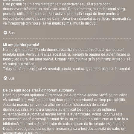
Este posibil ca un administrator să fi dezactivat sau să fi şters contul
dumneavoastră dintr-un motiv sau altul. De asemenea, multe forumuri şterg
periodic utilizatorii ce nu au fost activi o perioadă lungă de timp pentru a
reduce dimensiunea bazei de date. Dacă s-a întâmplat acest lucru, încercaţi să
vă înregistraţi din nou şi să vă implicaţi mai mult în discuţii.
Sus
Mi-am pierdut parola!
Nu intraţi în panică! Parola dumneavoastră nu poate fi refăcută, dar poate fi
resetată uşor. Pentru a realiza acest lucru, mergeţi la pagina de autentificare şi
folosiţi legătura
Am uitat parola
. Urmaţi instrucţiunile şi în scurt timp ar trebui să
vă puteţi autentifica..
Totuși dacă nu reușiți să vă resetați parola, contactați administratorul forumului.
Sus
De ce sunt scos afară din forum automat?
Dacă nu activaţi opţiunea
Autentifică-mă automat la fiecare vizită
atunci când
vă autentificaţi, veţi fi autentificat doar pentru o perioadă de timp prestabilită.
Această măsură previne ca altcineva să se folosească de contul
dumneavoastră. Pentru a rămâne autentificat tot timpul, bifaţi opţiunea
Autentifică-mă automat la fiecare vizită
la autentificare. Acest lucru nu este
recomandat dacă accesaţi forumul de la un calculator public, cum ar fi de la o
bibliotecă, internet cafe, laborator de calculatoare (la liceu/universitate etc.).
Dacă nu vedeţi această opţiune, înseamnă că a fost dezactivată de către un
adminstrator al forumului.