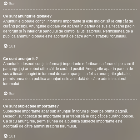
Sus
Ce sunt anunţurile globale?
Anunţurile globale conţin informaţii importante şi este indicat să le citiţi cât de
curând posibil. Anunţurile globale vor apărea în partea de sus a fiecărei pagini
de forum şi în interiorul panoului de control al utilizatorului. Permisiunea de a
publica anunţuri globale este acordată de către administratorul forumului.
Sus
Ce sunt anunţurile?
Anunţurile deseori conţin informaţii importante referitoare la forumul pe care îl
parcurgeţi şi ar trebui citite cât de curând posibil. Anunţurile apar în partea de
sus a fiecărei pagini în forumul de care aparţin. La fel ca anunţurile globale,
permisiunea de a publica anunţuri este acordată de către administratorul
forumului.
Sus
Ce sunt subiectele importante?
Subiectele importante apar sub anunţuri în forum şi doar pe prima pagină.
Deseori, sunt destul de importante şi ar trebui să le citiţi cât de curând posibil.
Ca şi cu anunţurile, permisiunea de a publica subiecte importante este
acordată de către administratorul forumului.
Sus