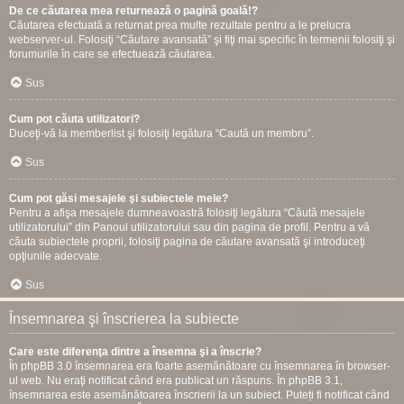
De ce căutarea mea returnează o pagină goală!?
Căutarea efectuată a returnat prea multe rezultate pentru a le prelucra
webserver-ul. Folosiţi “Căutare avansată” şi fiţi mai specific în termenii folosiţi şi
forumurile în care se efectuează căutarea.
Sus
Cum pot căuta utilizatori?
Duceţi-vă la memberlist şi folosiţi legătura “Caută un membru”.
Sus
Cum pot găsi mesajele şi subiectele mele?
Pentru a afişa mesajele dumneavoastră folosiţi legătura “Căută mesajele
utilizatorului” din Panoul utilizatorului sau din pagina de profil. Pentru a vă
căuta subiectele proprii, folosiţi pagina de căutare avansată şi introduceţi
opţiunile adecvate.
Sus
Însemnarea şi înscrierea la subiecte
Care este diferenţa dintre a însemna şi a înscrie?
În phpBB 3.0 însemnarea era foarte asemănătoare cu însemnarea în browser-
ul web. Nu eraţi notificat când era publicat un răspuns. În phpBB 3.1,
însemnarea este asemănătoarea înscrierii la un subiect. Puteți fi notificat când