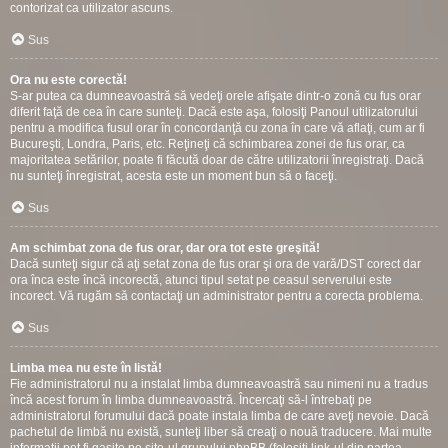
contorizat ca utilizator ascuns.
Sus
Ora nu este corectă!
S-ar putea ca dumneavoastră să vedeţi orele afişate dintr-o zonă cu fus orar
diferit faţă de cea în care sunteţi. Dacă este aşa, folosiţi Panoul utilizatorului
pentru a modifica fusul orar în concordanţă cu zona în care vă aflaţi, cum ar fi
Bucureşti, Londra, Paris, etc. Reţineţi că schimbarea zonei de fus orar, ca
majoritatea setărilor, poate fi făcută doar de către utilizatorii înregistraţi. Dacă
nu sunteţi înregistrat, acesta este un moment bun să o faceţi.
Sus
Am schimbat zona de fus orar, dar ora tot este greşită!
Dacă sunteţi sigur că aţi setat zona de fus orar şi ora de vară/DST corect dar
ora înca este încă incorectă, atunci tipul setat pe ceasul serverului este
incorect. Vă rugăm să contactaţi un administrator pentru a corecta problema.
Sus
Limba mea nu este în listă!
Fie administratorul nu a instalat limba dumneavoastră sau nimeni nu a tradus
încă acest forum în limba dumneavoastră. Încercaţi să-l întrebaţi pe
administratorul forumului dacă poate instala limba de care aveţi nevoie. Dacă
pachetul de limbă nu există, sunteţi liber să creaţi o nouă traducere. Mai multe