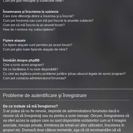
Cum pot găsi mesajele şi subiectele mele?
Însemnarea şi înscrierea la subiecte
Care este diferenţa dintre a însemna şi a înscrie?
Cum pot însemna sau cum mă pot înscrie la anumite subiecte?
Cum pot să mă înscriu la un anumit forum?
How do I remove my subscriptions?
Fişiere ataşate
Ce fişiere ataşate sunt permise pe acest forum?
Cum pot găsi toate fişierele ataşate de mine?
Întrebări despre phpBB
Cine a scris acest program?
De ce facilitatea X nu este disponibilă?
Cu cine iau legătura pentru probleme juridice şi/sau abuzuri legate de acest program?
Cum pot contacta administratorul forumului?
Probleme de autentificare şi înregistrare
De ce trebuie să mă înregistrez?
S-ar putea să nu fie nevoie, depinde de administratorul forumului dacă e
nevoie să vă înregistraţi sau nu pentru a scrie mesaje. Oricum, înregistrarea vă
va oferi acces la opţiuni care nu sunt disponibile vizitatorilor cum ar fi imagini
asociate, mesaje private, trimiterea de email-uri altor utilizatori, înscrierea în
grupuri etc. Durează doar câteva momente, aşa că vă recomandăm să vă