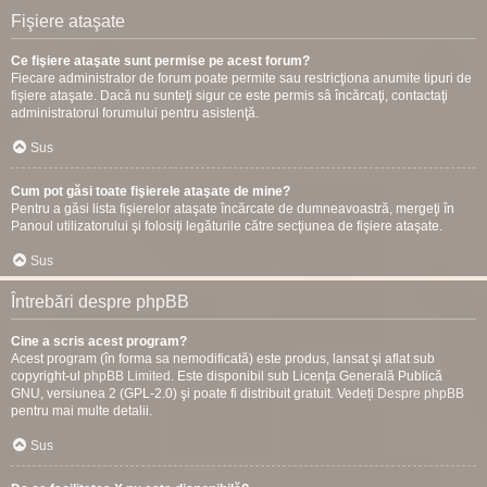
Fişiere ataşate
Ce fişiere ataşate sunt permise pe acest forum?
Fiecare administrator de forum poate permite sau restricţiona anumite tipuri de
fişiere ataşate. Dacă nu sunteţi sigur ce este permis sâ încărcaţi, contactaţi
administratorul forumului pentru asistenţă.
Sus
Cum pot găsi toate fişierele ataşate de mine?
Pentru a găsi lista fişierelor ataşate încărcate de dumneavoastră, mergeţi în
Panoul utilizatorului şi folosiţi legăturile către secţiunea de fişiere ataşate.
Sus
Întrebări despre phpBB
Cine a scris acest program?
Acest program (în forma sa nemodificată) este produs, lansat şi aflat sub
copyright-ul
phpBB Limited
. Este disponibil sub Licenţa Generală Publică
GNU, versiunea 2 (GPL-2.0) şi poate fi distribuit gratuit. Vedeți
Despre phpBB
pentru mai multe detalii.
Sus