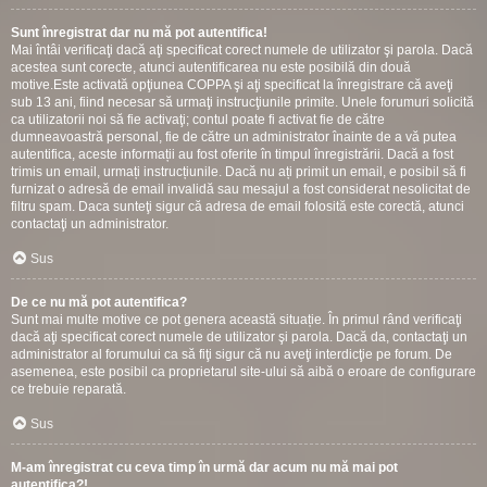
Sunt înregistrat dar nu mă pot autentifica!
Mai întâi verificaţi dacă aţi specificat corect numele de utilizator şi parola. Dacă
acestea sunt corecte, atunci autentificarea nu este posibilă din două
motive.Este activată opţiunea COPPA şi aţi specificat la înregistrare că aveţi
sub 13 ani, fiind necesar să urmaţi instrucţiunile primite. Unele forumuri solicită
ca utilizatorii noi să fie activaţi; contul poate fi activat fie de către
dumneavoastră personal, fie de către un administrator înainte de a vă putea
autentifica, aceste informații au fost oferite în timpul înregistrării. Dacă a fost
trimis un email, urmați instrucțiunile. Dacă nu ați primit un email, e posibil să fi
furnizat o adresă de email invalidă sau mesajul a fost considerat nesolicitat de
filtru spam. Daca sunteţi sigur că adresa de email folosită este corectă, atunci
contactaţi un administrator.
Sus
De ce nu mă pot autentifica?
Sunt mai multe motive ce pot genera această situație. În primul rând verificaţi
dacă aţi specificat corect numele de utilizator şi parola. Dacă da, contactaţi un
administrator al forumului ca să fiţi sigur că nu aveţi interdicţie pe forum. De
asemenea, este posibil ca proprietarul site-ului să aibă o eroare de configurare
ce trebuie reparată.
Sus
M-am înregistrat cu ceva timp în urmă dar acum nu mă mai pot
autentifica?!