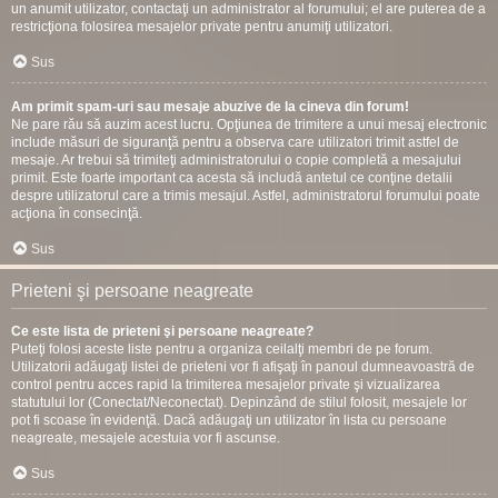
un anumit utilizator, contactaţi un administrator al forumului; el are puterea de a
restricţiona folosirea mesajelor private pentru anumiţi utilizatori.
Sus
Am primit spam-uri sau mesaje abuzive de la cineva din forum!
Ne pare rău să auzim acest lucru. Opţiunea de trimitere a unui mesaj electronic
include măsuri de siguranţă pentru a observa care utilizatori trimit astfel de
mesaje. Ar trebui să trimiteţi administratorului o copie completă a mesajului
primit. Este foarte important ca acesta să includă antetul ce conţine detalii
despre utilizatorul care a trimis mesajul. Astfel, administratorul forumului poate
acţiona în consecinţă.
Sus
Prieteni şi persoane neagreate
Ce este lista de prieteni şi persoane neagreate?
Puteţi folosi aceste liste pentru a organiza ceilalţi membri de pe forum.
Utilizatorii adăugaţi listei de prieteni vor fi afişaţi în panoul dumneavoastră de
control pentru acces rapid la trimiterea mesajelor private şi vizualizarea
statutului lor (Conectat/Neconectat). Depinzând de stilul folosit, mesajele lor
pot fi scoase în evidenţă. Dacă adăugaţi un utilizator în lista cu persoane
neagreate, mesajele acestuia vor fi ascunse.
Sus