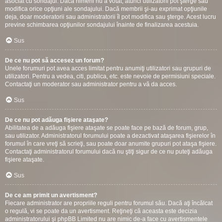
asociat cu sondajul. Dacă nimeni nu a votat, atunci utilizatorii pot şterge sau
modifica orice opţiuni ale sondajului. Dacă membrii şi-au exprimat opţiunile
deja, doar moderatorii sau administratorii îl pot modifica sau şterge. Acest lucru
previne schimbarea opţiunilor sondajului înainte de finalizarea acestuia.
Sus
De ce nu pot să accesez un forum?
Unele forumuri pot avea acces limitat pentru anumiţi utilizatori sau grupuri de
utilizatori. Pentru a vedea, citi, publica, etc. este nevoie de permisiuni speciale.
Contactaţi un moderator sau administrator pentru a vă da acces.
Sus
De ce nu pot adăuga fişiere ataşate?
Abilitatea de a adăuga fişiere ataşate se poate face pe bază de forum, grup,
sau utilizator. Administratorul forumului poate a dezactivat ataşarea fişierelor în
forumul în care vreţi să scrieţi, sau poate doar anumite grupuri pot ataşa fişiere.
Contactaţi administratorul forumului dacă nu ştiţi sigur de ce nu puteţi adăuga
fişiere ataşate.
Sus
De ce am primit un avertisment?
Fiecare administrator are propriile reguli pentru forumul său. Dacă aţi încălcat
o regulă, vi se poate da un avertisment. Reţineţi că aceasta este decizia
administratorului şi phpBB Limited nu are nimic de-a face cu avertismentele