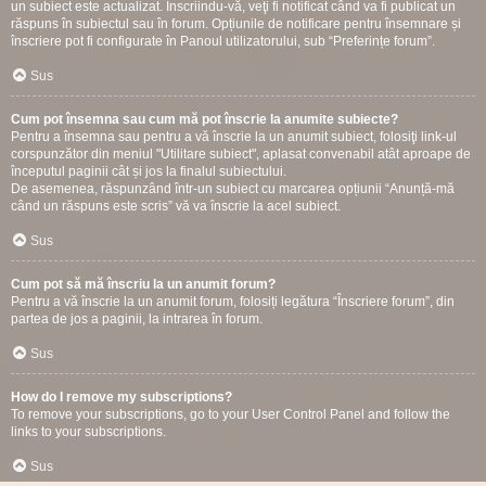
un subiect este actualizat. Înscriindu-vă, veţi fi notificat când va fi publicat un
răspuns în subiectul sau în forum. Opțiunile de notificare pentru însemnare și
înscriere pot fi configurate în Panoul utilizatorului, sub “Preferințe forum”.
Sus
Cum pot însemna sau cum mă pot înscrie la anumite subiecte?
Pentru a însemna sau pentru a vă înscrie la un anumit subiect, folosiţi link-ul
corspunzător din meniul "Utilitare subiect", aplasat convenabil atât aproape de
începutul paginii cât și jos la finalul subiectului.
De asemenea, răspunzând într-un subiect cu marcarea opțiunii “Anunță-mă
când un răspuns este scris” vă va înscrie la acel subiect.
Sus
Cum pot să mă înscriu la un anumit forum?
Pentru a vă înscrie la un anumit forum, folosiți legătura “Înscriere forum”, din
partea de jos a paginii, la intrarea în forum.
Sus
How do I remove my subscriptions?
To remove your subscriptions, go to your User Control Panel and follow the
links to your subscriptions.
Sus