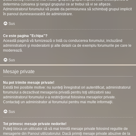
determina culoarea şi rangul grupului ce ar trebui să vi se afişeze.
Administratorul forumului vă poate da permisiunea să schimbaţi grupul implicit
în panoul dumneavoastră de administrare.
Sus
Ce este pagina "Echipa"?
Această pagină vă furnizează o listă cu conducerea forumului, incluzând
administratorii şi moderatorii şi alte detalii ca de exemplu forumurile pe care le
moderează.
Sus
Mesaje private
Nu pot trimite mesaje private!
Există trei posibile motive: nu sunteţi înregistrat ori autentificat, administratorul
forumului a dezactivat mesageria privată pentru toţi utilizatorii sau
administratorul forumului v-a restricţionat folosirea mesajelor private.
Contactaţi un administrator al forumului pentru mai multe informaţii.
Sus
Tot primesc mesaje private nedorite!
Puteţi bloca un utilizator să vă mai trimită mesaje private folosind regulile de
mesagerie din Panoul utilizatorului. Dacă primiţi mesaje private abuzive de la