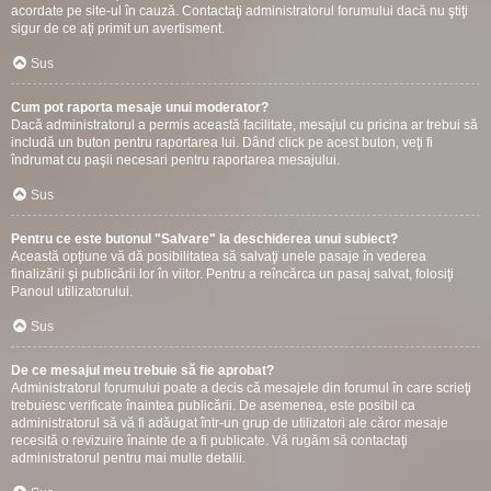
acordate pe site-ul în cauză. Contactaţi administratorul forumului dacă nu ştiţi
sigur de ce aţi primit un avertisment.
Sus
Cum pot raporta mesaje unui moderator?
Dacă administratorul a permis această facilitate, mesajul cu pricina ar trebui să
includă un buton pentru raportarea lui. Dând click pe acest buton, veţi fi
îndrumat cu paşii necesari pentru raportarea mesajului.
Sus
Pentru ce este butonul "Salvare" la deschiderea unui subiect?
Această opţiune vă dă posibilitatea să salvaţi unele pasaje în vederea
finalizării şi publicării lor în viitor. Pentru a reîncărca un pasaj salvat, folosiţi
Panoul utilizatorului.
Sus
De ce mesajul meu trebuie să fie aprobat?
Administratorul forumului poate a decis că mesajele din forumul în care scrieţi
trebuiesc verificate înaintea publicării. De asemenea, este posibil ca
administratorul să vă fi adăugat într-un grup de utilizatori ale căror mesaje
recesită o revizuire înainte de a fi publicate. Vă rugăm să contactaţi
administratorul pentru mai multe detalii.