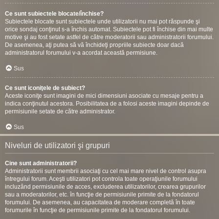
Ce sunt subiectele blocate/închise?
Subiectele blocate sunt subiectele unde utilizatorii nu mai pot răspunde şi
orice sondaj conţinut s-a închis automat. Subiectele pot fi închise din mai multe
motive şi au fost setate astfel de către moderatorii sau administratorii forumului.
De asemenea, aţi putea să vă închideţi propriile subiecte doar dacă
administratorul forumului v-a acordat această permisiune.
Sus
Ce sunt iconiţele de subiect?
Aceste iconiţe sunt imagini de mici dimensiuni asociate cu mesaje pentru a
indica conţinutul acestora. Posibilitatea de a folosi aceste imagini depinde de
permisiunile setate de către administrator.
Sus
Niveluri de utilizatori şi grupuri
Cine sunt administratorii?
Administratorii sunt membrii asociaţi cu cel mai mare nivel de control asupra
întregului forum. Aceşti utilizatori pot controla toate operaţiunile forumului
incluzând permisiunile de acces, excluderea utilizatorilor, crearea grupurilor
sau a moderatorilor, etc. în funcţie de permisiunile primite de la fondatorul
forumului. De asemenea, au capacitatea de moderare completă în toate
forumurile în funcţie de permisiunile primite de la fondatorul forumului.