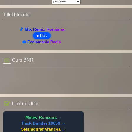
Titlul blocului
🎵 Mix Remix România
▶ Play
📻 Ecolomania Radio
Curs BNR
Link-uri Utile
Meteo Romania →
Pack Builder 18650 →
Seismograf Vrancea →