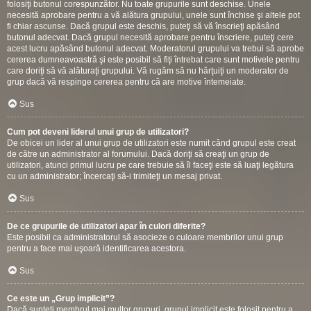
folosiţi butonul corespunzător. Nu toate grupurile sunt deschise. Unele
necesită aprobare pentru a vă alătura grupului, unele sunt închise şi altele pot
fi chiar ascunse. Dacă grupul este deschis, puteţi să vă înscrieţi apăsând
butonul adecvat. Dacă grupul necesită aprobare pentru înscriere, puteţi cere
acest lucru apăsând butonul adecvat. Moderatorul grupului va trebui să aprobe
cererea dumneavoastră şi este posibil să fiţi întrebat care sunt motivele pentru
care doriţi să vă alăturaţi grupului. Vă rugăm să nu hărţuiţi un moderator de
grup dacă vă respinge cererea pentru că are motive întemeiate.
Sus
Cum pot deveni liderul unui grup de utilizatori?
De obicei un lider al unui grup de utilizatori este numit când grupul este creat
de către un administrator al forumului. Dacă doriţi să creaţi un grup de
utilizatori, atunci primul lucru pe care trebuie să îl faceţi este să luaţi legătura
cu un administrator; încercaţi să-i trimiteţi un mesaj privat.
Sus
De ce grupurile de utilizatori apar în culori diferite?
Este posibil ca administratorul să asocieze o culoare membrilor unui grup
pentru a face mai uşoară identificarea acestora.
Sus
Ce este un „Grup implicit”?
Dacă sunteţi membrul mai multor grupuri, grupul implicit este folosit pentru a