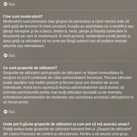
Sus
Cine sunt moderatorii?
Moderatorii sunt persoane (sau grupuri de persoane) a căror menire este să
aibă grijă de forumuri în mod constant. Aceştia au autoritatea de a modifica sau
şterge mesajele şi de a bloca, debloca, muta, şterge şi împărţi subiectele în
forumurile pe care le moderează. În mod general, moderatorii există pentru a
avea grijă ca utilizatorii să nu scrie pe lângă subiect sau să publice mesaje
abuzive sau ofensatoare.
Sus
Ce sunt grupurile de utilizatori?
Grupurile de utilizatori sunt grupări de utilizatori ce împart comunitatea în
secţiuni ce pot fi controlate de către administratorii forumului. Fiecare utilizator
poate aparţine mai multor grupuri şi fiecare grup are drepturi de acces
individuale. Acest lucru uşurează munca administratorilor dacă doresc să
schimbe permisiunile pentru mai mulţi utilizatori deodată ca de exemplu:
schimbarea permisiunilor de moderare sau acordarea accesului utilizatorilor la
un forum privat.
Sus
Unde pot fi găsite grupurile de utilizatori şi cum pot să mă asociez unuia?
Puteţi vedea toate grupurile de utilizatori folosind link-ul „Grupuri de utilizatori”
din cadrul Panoului de control al utilizatorului. Pentru a vă asocia unui grup,