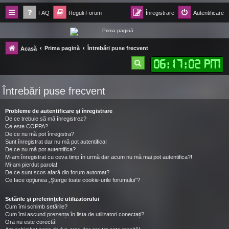
FAQ
Reguli Forum
Înregistrare
Autentificare
Forum Ecolomania™®
Prima pagină
Întrebări puse frecvent
Acasă
-= Idei pentru viitor =-
06
:
17
:
03 PM
C
ă
Întrebări puse frecvent
u
t
Probleme de autentificare şi înregistrare
a
De ce trebuie să mă înregistrez?
Ce este COPPA?
r
De ce nu mă pot înregistra?
Sunt înregistrat dar nu mă pot autentifica!
e
De ce nu mă pot autentifica?
M-am înregistrat cu ceva timp în urmă dar acum nu mă mai pot autentifica?!
Mi-am pierdut parola!
De ce sunt scos afară din forum automat?
Ce face opţiunea „Şterge toate cookie-urile forumului”?
Setările şi preferinţele utilizatorului
Cum îmi schimb setările?
Cum îmi ascund prezența în lista de utilizatori conectați?
Ora nu este corectă!