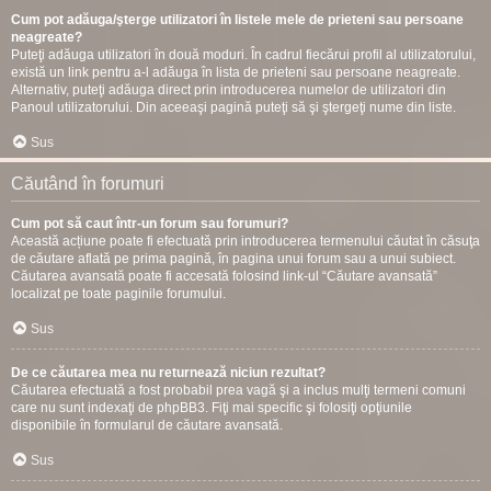
Cum pot adăuga/şterge utilizatori în listele mele de prieteni sau persoane
neagreate?
Puteţi adăuga utilizatori în două moduri. În cadrul fiecărui profil al utilizatorului,
există un link pentru a-l adăuga în lista de prieteni sau persoane neagreate.
Alternativ, puteţi adăuga direct prin introducerea numelor de utilizatori din
Panoul utilizatorului. Din aceeaşi pagină puteţi să şi ştergeţi nume din liste.
Sus
Căutând în forumuri
Cum pot să caut într-un forum sau forumuri?
Această acțiune poate fi efectuată prin introducerea termenului căutat în căsuţa
de căutare aflată pe prima pagină, în pagina unui forum sau a unui subiect.
Căutarea avansată poate fi accesată folosind link-ul “Căutare avansată”
localizat pe toate paginile forumului.
Sus
De ce căutarea mea nu returnează niciun rezultat?
Căutarea efectuată a fost probabil prea vagă şi a inclus mulţi termeni comuni
care nu sunt indexaţi de phpBB3. Fiţi mai specific şi folosiţi opţiunile
disponibile în formularul de căutare avansată.
Sus