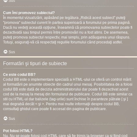
Sus
Cum îmi promovez subiectul?
În momentul vizualizării, apăsând pe legătura „Ridică acest subiect” puteţi
"promova" subiectul curent în partea superioară a forumului pe prima pagină.
Dacă nu vedeţi această opţiune, înseamnă că promovarea subiectelor poate fi
dezactivată sau timpul permis între promovări nu a fost atins. De asemenea,
puteţi promova subiectul respectiv, mai simplu, prin adăugarea unui răspuns.
Totuşi, asiguraţi-vă că respectaţi regulile forumului când procedaţi astfel.
Sus
Formatări şi tipuri de subiecte
Ce este codul BB?
Codul BB este o implementare specială a HTML-ului ce oferă un control mărit
al formatării pe anumite obiecte din cadrul unui mesaj. Posibilitatea de a folosi
codul BB este dată de decizia administratorului dar poate fi dezactivat acest
cod de la mesaj la mesaj din formularul de publicare. Codul BB este similar ca
stil cu HTML-ul dar balizele (tag-urile) sunt închise în paranteze pătrate [ şi ]
mai degrabă decât < şi >. Pentru mai multe informaţii despre codul BB,
consultaţi ghidul care poate fi accesat din pagina de publicare.
Sus
Pot folosi HTML?
Nu. Nu se poate folosi cod HTML care să fie trimis la browser ca şi fiind cod