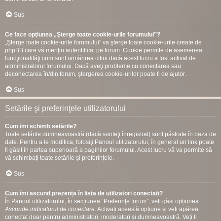
Sus
Ce face opţiunea „Şterge toate cookie-urile forumului”?
„Şterge toate cookie-urile forumului” va şterge toate cookie-urile create de
phpBB care vă menţin autentificat pe forum. Cookie permite de asemenea
funcţionalităţi cum sunt urmărirea citirii dacă acest lucru a fost activat de
administratorul forumului. Dacă aveţi probleme cu conectarea sau
deconectarea în/din forum, ştergerea cookie-urilor poate fi de ajutor.
Sus
Setările şi preferinţele utilizatorului
Cum îmi schimb setările?
Toate setările dumneavoastră (dacă sunteţi înregistrat) sunt păstrate în baza de
date. Pentru a le modifica, folosiţi Panoul utilizatorului; în general un link poate
fi găsit în partea superioară a paginilor forumului. Acest lucru vă va permite să
vă schimbaţi toate setările şi preferinţele.
Sus
Cum îmi ascund prezența în lista de utilizatori conectați?
În Panoul utilizatorului, în secțiunea “Preferinţe forum”, veți găsi opțiunea
Ascunde indicatorul de conectare
. Activați această opțiune și veți apărea
conectat doar pentru administratori, moderatori și dumneavoastră. Veți fi