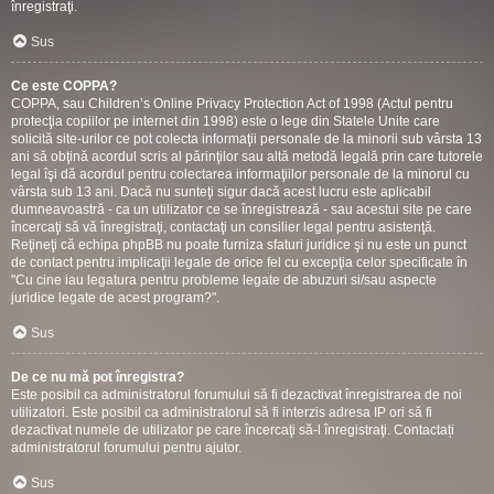
înregistraţi.
Sus
Ce este COPPA?
COPPA, sau Children’s Online Privacy Protection Act of 1998 (Actul pentru
protecţia copiilor pe internet din 1998) este o lege din Statele Unite care
solicită site-urilor ce pot colecta informaţii personale de la minorii sub vârsta 13
ani să obţină acordul scris al părinţilor sau altă metodă legală prin care tutorele
legal îşi dă acordul pentru colectarea informaţiilor personale de la minorul cu
vârsta sub 13 ani. Dacă nu sunteţi sigur dacă acest lucru este aplicabil
dumneavoastră - ca un utilizator ce se înregistrează - sau acestui site pe care
încercaţi să vă înregistraţi, contactaţi un consilier legal pentru asistenţă.
Reţineţi că echipa phpBB nu poate furniza sfaturi juridice şi nu este un punct
de contact pentru implicaţii legale de orice fel cu excepţia celor specificate în
"Cu cine iau legatura pentru probleme legate de abuzuri si/sau aspecte
juridice legate de acest program?".
Sus
De ce nu mă pot înregistra?
Este posibil ca administratorul forumului să fi dezactivat înregistrarea de noi
utilizatori. Este posibil ca administratorul să fi interzis adresa IP ori să fi
dezactivat numele de utilizator pe care încercaţi să-l înregistraţi. Contactați
administratorul forumului pentru ajutor.
Sus