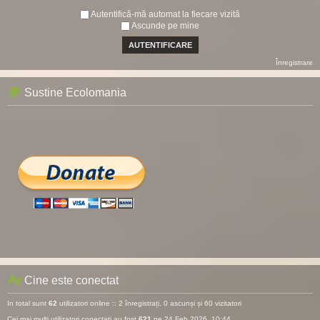
Autentifică-mă automat la fiecare vizită
Ascunde pe mine
Înregistrare
Sustine Ecolomania
Cine este conectat
In total sunt
62
utilizatori online :: 2 înregistrați, 0 ascunși și 60 vizitatori
Cei mai mulţi utilizatori conectaţi au fost
621
pe 24 Feb 2026, 10:44