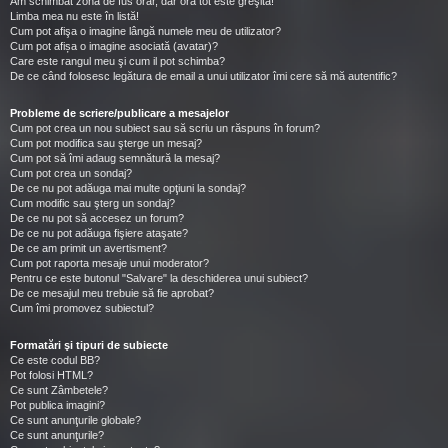
Am schimbat zona de fus orar, dar ora tot este greşită!
Limba mea nu este în listă!
Cum pot afişa o imagine lângă numele meu de utilizator?
Cum pot afișa o imagine asociată (avatar)?
Care este rangul meu şi cum il pot schimba?
De ce când folosesc legătura de email a unui utilizator îmi cere să mă autentific?
Probleme de scriere/publicare a mesajelor
Cum pot crea un nou subiect sau să scriu un răspuns în forum?
Cum pot modifica sau şterge un mesaj?
Cum pot să îmi adaug semnătură la mesaj?
Cum pot crea un sondaj?
De ce nu pot adăuga mai multe opţiuni la sondaj?
Cum modific sau şterg un sondaj?
De ce nu pot să accesez un forum?
De ce nu pot adăuga fişiere ataşate?
De ce am primit un avertisment?
Cum pot raporta mesaje unui moderator?
Pentru ce este butonul "Salvare" la deschiderea unui subiect?
De ce mesajul meu trebuie să fie aprobat?
Cum îmi promovez subiectul?
Formatări şi tipuri de subiecte
Ce este codul BB?
Pot folosi HTML?
Ce sunt Zâmbetele?
Pot publica imagini?
Ce sunt anunţurile globale?
Ce sunt anunţurile?