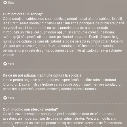
Sus
Cum pot crea un sondaj?
Când creaţi un subiect nou sau modificaţi primul mesaj al unui subiect, folosiți
legătura “Creare sondaj” din tab-ul aflat sub zona principală de publicare; dacă
nu vedeţi acest tab, probabil nu aveţi permisiunea de a crea sondaje.
Introduceţi un titlu şi cel puţin două opţiuni în câmpurile corespunzătoare,
având grijă să specificaţi o opţiune pe rânduri separate. Puteţi să specificaţi
numărul de opţiuni pe care utilizatorul le poate selecta în timpul votării folosind
„Opţiuni per utilizator”, durata în zile a sondajului (0 înseamnă un sondaj
permanent) şi în cele din urmă opţiunea ce permite utilizatorilor să-şi schimbe
voturile.
Sus
De ce nu pot adăuga mai multe opţiuni la sondaj?
Limita pentru opţiunile sondajului este specificată de către administratorul
forumului. Dacă simțiţi că trebuie să adăugaţi opţiuni suplimentare sondajului
peste limita permisă, atunci contactaţi administratorul forumului.
Sus
Cum modific sau şterg un sondaj?
Ca şi în cazul mesajelor, sondajele pot fi modificate doar de către autorul
acestora, un moderator sau de către un administrator. Pentru a modifica un
sondaj, efectuaţi un click pe primul mesaj din subiect; acesta este întotdeauna