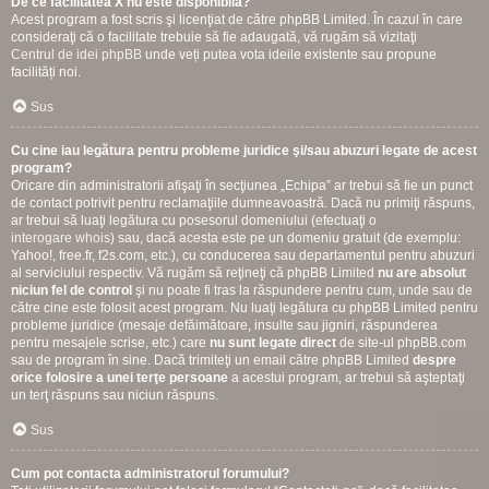
De ce facilitatea X nu este disponibilă?
Acest program a fost scris şi licenţiat de către phpBB Limited. În cazul în care
consideraţi că o facilitate trebuie să fie adaugată, vă rugăm să vizitaţi
Centrul de idei phpBB
unde veți putea vota ideile existente sau propune
facilități noi.
Sus
Cu cine iau legătura pentru probleme juridice şi/sau abuzuri legate de acest
program?
Oricare din administratorii afişaţi în secţiunea „Echipa” ar trebui să fie un punct
de contact potrivit pentru reclamaţiile dumneavoastră. Dacă nu primiţi răspuns,
ar trebui să luaţi legătura cu posesorul domeniului (efectuaţi o
interogare whois
) sau, dacă acesta este pe un domeniu gratuit (de exemplu:
Yahoo!, free.fr, f2s.com, etc.), cu conducerea sau departamentul pentru abuzuri
al serviciului respectiv. Vă rugăm să reţineţi că phpBB Limited
nu are absolut
niciun fel de control
şi nu poate fi tras la răspundere pentru cum, unde sau de
către cine este folosit acest program. Nu luaţi legătura cu phpBB Limited pentru
probleme juridice (mesaje defăimătoare, insulte sau jigniri, răspunderea
pentru mesajele scrise, etc.) care
nu sunt legate direct
de site-ul phpBB.com
sau de program în sine. Dacă trimiteţi un email către phpBB Limited
despre
orice folosire a unei terţe persoane
a acestui program, ar trebui să aşteptaţi
un terţ răspuns sau niciun răspuns.
Sus
Cum pot contacta administratorul forumului?