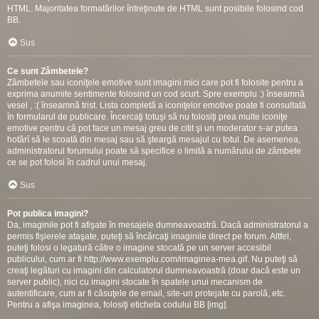
HTML. Majoritatea formatărilor întreţinute de HTML sunt posibile folosind cod
BB.
Sus
Ce sunt Zâmbetele?
Zâmbetele sau iconiţele emotive sunt imagini mici care pot fi folosite pentru a
exprima anumite sentimente folosind un cod scurt. Spre exemplu :) înseamnă
vesel , :( înseamnă trist. Lista completă a iconiţelor emotive poate fi consultată
în formularul de publicare. Încercaţi totuşi să nu folosiţi prea multe iconiţe
emotive pentru că pot face un mesaj greu de citit şi un moderator s-ar putea
hotărî să le scoată din mesaj sau să şteargă mesajul cu totul. De asemenea,
administratorul forumului poate să specifice o limită a numărului de zâmbete
ce se pot folosi în cadrul unui mesaj.
Sus
Pot publica imagini?
Da, imaginile pot fi afişate în mesajele dumneavoastră. Dacă administratorul a
permis fişierele ataşate, puteţi să încărcaţi imaginile direct pe forum. Altfel,
puteţi folosi o legatură către o imagine stocată pe un server accesibil
publicului, cum ar fi http://www.exemplu.com/imaginea-mea.gif. Nu puteţi să
creaţi legături cu imagini din calculatorul dumneavoastră (doar dacă este un
server public), nici cu imagini stocate în spatele unui mecanism de
autentificare, cum ar fi căsuţele de email, site-uri protejate cu parolă, etc.
Pentru a afişa imaginea, folosiţi eticheta codului BB [img].