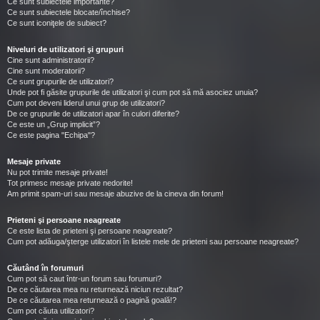
Ce sunt subiectele importante?
Ce sunt subiectele blocate/închise?
Ce sunt iconiţele de subiect?
Niveluri de utilizatori şi grupuri
Cine sunt administratorii?
Cine sunt moderatorii?
Ce sunt grupurile de utilizatori?
Unde pot fi găsite grupurile de utilizatori şi cum pot să mă asociez unuia?
Cum pot deveni liderul unui grup de utilizatori?
De ce grupurile de utilizatori apar în culori diferite?
Ce este un „Grup implicit”?
Ce este pagina "Echipa"?
Mesaje private
Nu pot trimite mesaje private!
Tot primesc mesaje private nedorite!
Am primit spam-uri sau mesaje abuzive de la cineva din forum!
Prieteni şi persoane neagreate
Ce este lista de prieteni şi persoane neagreate?
Cum pot adăuga/şterge utilizatori în listele mele de prieteni sau persoane neagreate?
Căutând în forumuri
Cum pot să caut într-un forum sau forumuri?
De ce căutarea mea nu returnează niciun rezultat?
De ce căutarea mea returnează o pagină goală!?
Cum pot căuta utilizatori?