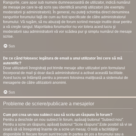
Rangurile, care apar sub numele dumneavoastră de utilizator, indică numărul
de mesaje pe care le-aţi scris sau identifică anumiţi utilizatori (de exemplu
moderatorii şi administratorii). În general, nu puteţi schimba direct denumirea
rangurilor forumului faţă de cum au fost specificate de către administratorul
forumului. Vă rugăm, să nu abuzaţi de forum scriind mesaje inutile doar pentru
a vă creşte rangul. Majoritatea forumurilor nu vor tolera acest lucru şi
moderatorii sau administratorii vă vor scădea pur şi simplu numărul de mesaje
scrise.
Sus
De ce când folosesc legătura de email a unui utilizator îmi cere să mă
autentific?
Doar utilizatorii înregistraţi pot trimite mesaje altor utilizatori prin formularul
încorporat de mail şi doar dacă administratorul a activat această facilitate.
Acest lucru se întâmplă pentru a preveni folosirea maliţioasă a sistemului de
mesagerie de către utilizatorii anonimi.
Sus
Probleme de scriere/publicare a mesajelor
Cum pot crea un nou subiect sau să scriu un răspuns în forum?
Pentru a deschide un nou subiect în forum, apăsaţi butonul "Subiect nou".
Pentru a scrie un răspuns, apăsați butonul "Scrie răspuns".Este posibil să vi se
ceară să vă înregistraţi înainte de a scrie un mesaj. O listă a facilităţilor
disponibile în fiecare forum sunt trecute în partea de jos a forumului sau a