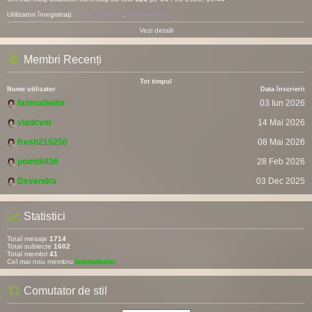
Utilizatori înregistraţi:
Baidu [Spider]
,
Google [Bot]
Vezi detalii
Membri Recenți
Tot timpul
Nume utilizator
Data Înscrierii
fatimathahir
03 Iun 2026
vladcvm
14 Mai 2026
fresh215250
08 Mai 2026
pomitil436
28 Feb 2026
Devendra
03 Dec 2025
Statistici
Total mesaje
1714
Total subiecte
1602
Total membri
41
Cel mai nou membru
fatimathahir
Comutator de stil