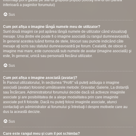
informaţii pot fi gasite pe site-ul grupului phpBB (folosiţi link-ul din partea
inferioară a paginilor forumului)
Sus
Cum pot afişa o imagine lângă numele meu de utilizator?
Sunt două imagini ce pot apărea lângă numele de utilizator când vizualizaţi
mesaje. Una dintre ele poate fi o imagine asociată cu rangul dumneavoastră,
în general acestea luând forma de stele, blocuri sau puncte indicând câte
mesaje aţi scris sau statutul dumneavoastră pe forum. Cealaltă, de obicei o
imagine mai mare, este cunoscută sub numele de avatar (imagine asociată) şi
este, în general, unică sau personală fiecărui utilizator.
Sus
Cum pot afișa o imagine asociată (avatar)?
În Panoul utilizatorului, în secțiunea “Profil” vă puteți adăuga o imagine
asociată (avatar) folosind următoarele metode: Gravatar, Galerie, La distanță
sau Încărcare. Administratorul forumului decide dacă să activeze imaginile
asociate şi are posibilitatea de a alege modalitatea prin care imaginile
asociate pot fi folosite. Dacă nu puteţi folosi imaginile asociate, atunci
contactaţi un administrator al forumului şi întrebaţi-l despre motivele care au
dus la această decizie.
Sus
Care este rangul meu şi cum il pot schimba?