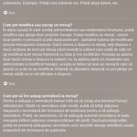
subiectului. Exemplu: Puteţi crea subiecte noi, Puteți atașa fișiere, etc.
Sus
Cum pot modifica sau şterge un mesaj?
În afara cazului în care sunteţi administratorul sau moderatorul forumului, puteţi
modifica sau şterge doar propriile mesaje. Puteţi modifica un mesaj - uneori
doar pentru o perioadă scurtă după publicare - apăsând butonul de modificare
asociat mesajulului respectiv. Dacă cineva a răspuns la mesaj, veţi observa o
mică secţiune de text sub mesaj când reveniţi la subiect care arată de câte ori
aţi modificat acel mesaj împreună cu data şi ora modificării. Aceasta va apărea
doar dacă cineva a răspuns la subiect; nu va apărea dacă un moderator sau
administrator a modificat mesajul, aceştia ar trebui să lase un mesaj în care să
spună ce şi de ce au modificat. Reţineţi că utilizatorii obișnuiți nu pot şterge un
mesaj odată ce un alt utilizator a răspuns.
Sus
Cum pot să îmi adaug semnătură la mesaj?
Pentru a adăuga o semnătură trebuie întâi să vă creaţi una folosind Panoul
utilizatorului. Odată ce semnătura este creată, puteţi să bifaţi opţiunea
Ataşează o semnătură
din formularul de publicare pentru a vă adăuga
semnătura. Puteţi, de asemenea, să vă adăugaţi automat semnătura la toate
mesajele bifând opţiunea corespunzătoare din profil. Dacă procedaţi astfel,
puteţi să preveniţi adăugarea semnăturii unor anumite mesaje debifând caseta
respectivă din formularul de publicare.