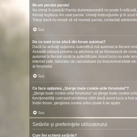
Mi-am pierdut parola!
Nu intraţi în panică! Parola dumneavoastră nu poate fi refăcută, 
folosiţi legătura
Am uitat parola
. Urmaţi instrucţiunile şi în scurt 
Totuși dacă nu reușiți să vă resetați parola, contactați administr
Sus
De ce sunt scos afară din forum automat?
Dacă nu activaţi opţiunea
Autentifică-mă automat la fiecare vizi
Această măsură previne ca altcineva să se folosească de contul
automat la fiecare vizită
la autentificare. Acest lucru nu este re
internet cafe, laborator de calculatoare (la liceu/universitate 
al forumului.
Sus
Ce face opţiunea „Şterge toate cookie-urile forumului”?
„Şterge toate cookie-urile forumului” va şterge toate cookie-u
funcţionalităţi cum sunt urmărirea citirii dacă acest lucru a fo
în/din forum, ştergerea cookie-urilor poate fi de ajutor.
Sus
Setările şi preferinţele utilizatorului
Cum îmi schimb setările?