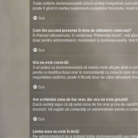
Toate setările dumneavoastră (dacă sunteţi înregistrat) sunt păstr
poate fi găsit în partea superioară a paginilor forumului. Acest l
Sus
Cum îmi ascund prezența în lista de utilizatori conectați?
În Panoul utilizatorului, în secțiunea “Preferinţe forum”, veți gă
doar pentru administratori, moderatori și dumneavoastră. Veți fi 
Sus
Ora nu este corectă!
S-ar putea ca dumneavoastră să vedeţi orele afişate dintr-o zonă c
pentru a modifica fusul orar în concordanţă cu zona în care vă af
majoritatea setărilor, poate fi făcută doar de către utilizatorii î
Sus
Am schimbat zona de fus orar, dar ora tot este greşită!
Dacă sunteţi sigur că aţi setat zona de fus orar şi ora de vară/D
incorect. Vă rugăm să contactaţi un administrator pentru a cor
Sus
Limba mea nu este în listă!
Fie administratorul nu a instalat limba dumneavoastră sau nimen