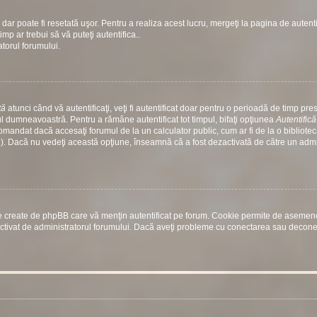
dar poate fi resetată uşor. Pentru a realiza acest lucru, mergeţi la pagina de autenti
timp ar trebui să vă puteţi autentifica..
atorul forumului.
tă
atunci când vă autentificaţi, veţi fi autentificat doar pentru o perioadă de timp prest
 dumneavoastră. Pentru a rămâne autentificat tot timpul, bifaţi opţiunea
Autentific
comandat dacă accesaţi forumul de la un calculator public, cum ar fi de la o bibliotec
etc.). Dacă nu vedeţi această opţiune, înseamnă că a fost dezactivată de către un adm
rile create de phpBB care vă menţin autentificat pe forum. Cookie permite de aseme
st activat de administratorul forumului. Dacă aveţi probleme cu conectarea sau decon