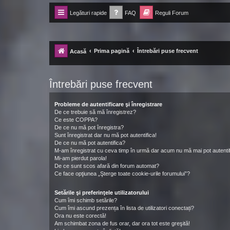
Legături rapide
FAQ
Reguli Forum
Forum Ecolomania™®
-= Idei pentru viitor =-
Prima pagină
Întrebări puse frecvent
Acasă
Întrebări puse frecvent
Probleme de autentificare şi înregistrare
De ce trebuie să mă înregistrez?
Ce este COPPA?
De ce nu mă pot înregistra?
Sunt înregistrat dar nu mă pot autentifica!
De ce nu mă pot autentifica?
M-am înregistrat cu ceva timp în urmă dar acum nu mă mai pot autentif
Mi-am pierdut parola!
De ce sunt scos afară din forum automat?
Ce face opţiunea „Şterge toate cookie-urile forumului”?
Setările şi preferinţele utilizatorului
Cum îmi schimb setările?
Cum îmi ascund prezența în lista de utilizatori conectați?
Ora nu este corectă!
Am schimbat zona de fus orar, dar ora tot este greşită!