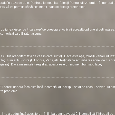
ate în baza de date. Pentru a le modifica, folosiţi Panoul utilizatorului; în general 
ucru vă va permite să vă schimbaţi toate setările şi preferinţele.
si opțiunea
Ascunde indicatorul de conectare
. Activați această opțiune și veți apăre
contorizat ca utilizator ascuns.
u fus orar diferit faţă de cea în care sunteţi. Dacă este aşa, folosiţi Panoul utiliza
laţi, cum ar fi Bucureşti, Londra, Paris, etc. Reţineţi că schimbarea zonei de fus ora
nregistraţi. Dacă nu sunteţi înregistrat, acesta este un moment bun să o faceţi.
ST corect dar ora înca este încă incorectă, atunci tipul setat pe ceasul serverului es
ecta problema.
i nu a tradus încă acest forum în limba dumneavoastră. Încercaţi să-l întrebaţi pe