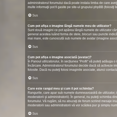
administratorul forumului dacă poate instala limba de care aveţi
multe informaţii pot fi gasite pe site-ul grupului phpBB (folosiţi 
Sus
Cum pot afişa o imagine lângă numele meu de utilizator?
Sunt două imagini ce pot apărea lângă numele de utilizator cân
general acestea luând forma de stele, blocuri sau puncte indic
mai mare, este cunoscută sub numele de avatar (imagine asociată
Sus
Cum pot afișa o imagine asociată (avatar)?
În Panoul utilizatorului, în secțiunea “Profil” vă puteți adăuga
Încărcare. Administratorul forumului decide dacă să activeze ima
folosite. Dacă nu puteţi folosi imaginile asociate, atunci contact
Sus
Care este rangul meu şi cum il pot schimba?
Rangurile, care apar sub numele dumneavoastră de utilizator, in
moderatorii şi administratorii). În general, nu puteţi schimba di
forumului. Vă rugăm, să nu abuzaţi de forum scriind mesaje inuti
moderatorii sau administratorii vă vor scădea pur şi simplu nu
Sus