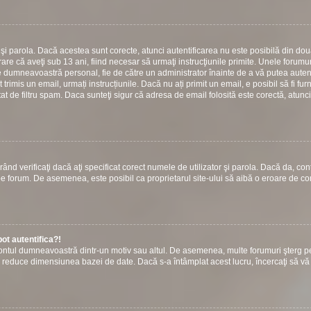
or şi parola. Dacă acestea sunt corecte, atunci autentificarea nu este posibilă din do
are că aveţi sub 13 ani, fiind necesar să urmaţi instrucţiunile primite. Unele forumuri
 către dumneavoastră personal, fie de către un administrator înainte de a vă putea autent
t trimis un email, urmați instrucțiunile. Dacă nu ați primit un email, e posibil să fi fur
at de filtru spam. Daca sunteţi sigur că adresa de email folosită este corectă, atunci
ând verificaţi dacă aţi specificat corect numele de utilizator şi parola. Dacă da, con
ie pe forum. De asemenea, este posibil ca proprietarul site-ului să aibă o eroare de c
ot autentifica?!
s contul dumneavoastră dintr-un motiv sau altul. De asemenea, multe forumuri şterg p
u a reduce dimensiunea bazei de date. Dacă s-a întâmplat acest lucru, încercaţi să vă