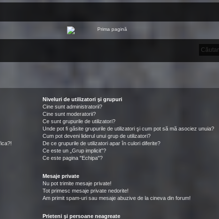
Niveluri de utilizatori şi grupuri
Cine sunt administratorii?
Cine sunt moderatorii?
Ce sunt grupurile de utilizatori?
Unde pot fi găsite grupurile de utilizatori şi cum pot să mă asociez unuia?
Cum pot deveni liderul unui grup de utilizatori?
ica?!
De ce grupurile de utilizatori apar în culori diferite?
Ce este un „Grup implicit”?
Ce este pagina "Echipa"?
Mesaje private
Nu pot trimite mesaje private!
Tot primesc mesaje private nedorite!
Am primit spam-uri sau mesaje abuzive de la cineva din forum!
Prieteni şi persoane neagreate