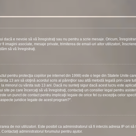
ui dacă e nevoie să vă înregistraţi sau nu pentru a scrie mesaje. Oricum, înregistra
 fi imagini asociate, mesaje private, trimiterea de email-uri altor utilizatori, înscrier
ăm să vă înregistraţi.
ul pentru protecţia copiilor pe internet din 1998) este o lege din Statele Unite care
vârsta 13 ani să obţină acordul scris al părinţilor sau altă metodă legală prin care tu
e la minorul cu vârsta sub 13 ani. Dacă nu sunteţi sigur dacă acest lucru este aplicab
 site pe care încercaţi să vă înregistraţi, contactaţi un consilier legal pentru asiste
este un punct de contact pentru implicaţii legale de orice fel cu excepţia celor specif
 aspecte juridice legate de acest program?".
area de noi utilizatori. Este posibil ca administratorul să fi interzis adresa IP ori să f
i. Contactați administratorul forumului pentru ajutor.