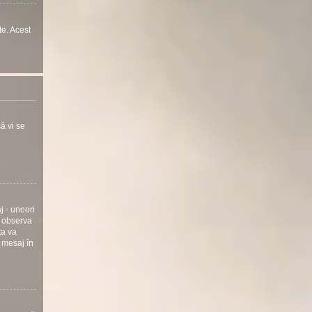
te. Acest
ă vi se
j - uneori
i observa
ta va
 mesaj în