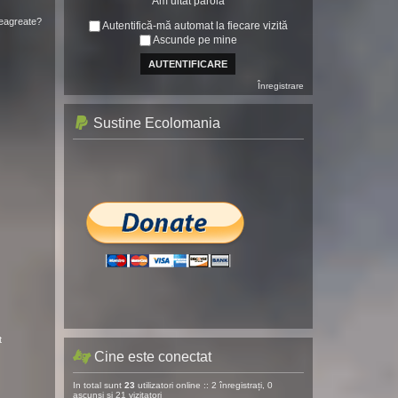
Am uitat parola
neagreate?
Autentifică-mă automat la fiecare vizită
Ascunde pe mine
Înregistrare
Sustine Ecolomania
t
Cine este conectat
In total sunt
23
utilizatori online :: 2 înregistrați, 0
ascunși și 21 vizitatori