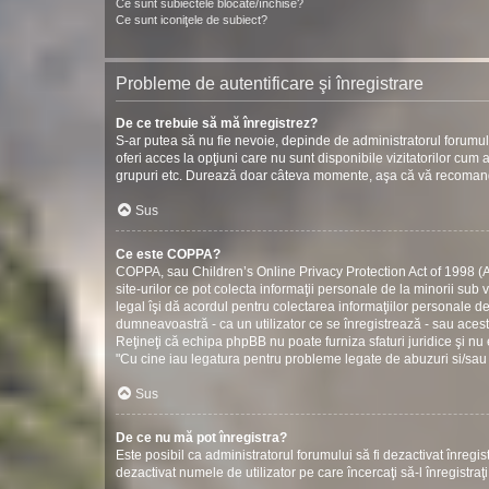
Ce sunt subiectele blocate/închise?
Ce sunt iconiţele de subiect?
Probleme de autentificare şi înregistrare
De ce trebuie să mă înregistrez?
S-ar putea să nu fie nevoie, depinde de administratorul forumul
oferi acces la opţiuni care nu sunt disponibile vizitatorilor cum ar
grupuri etc. Durează doar câteva momente, aşa că vă recomand
Sus
Ce este COPPA?
COPPA, sau Children’s Online Privacy Protection Act of 1998 (Act
site-urilor ce pot colecta informaţii personale de la minorii sub 
legal îşi dă acordul pentru colectarea informaţiilor personale d
dumneavoastră - ca un utilizator ce se înregistrează - sau acestui
Reţineţi că echipa phpBB nu poate furniza sfaturi juridice şi nu 
"Cu cine iau legatura pentru probleme legate de abuzuri si/sau
Sus
De ce nu mă pot înregistra?
Este posibil ca administratorul forumului să fi dezactivat înregistr
dezactivat numele de utilizator pe care încercaţi să-l înregistraţ