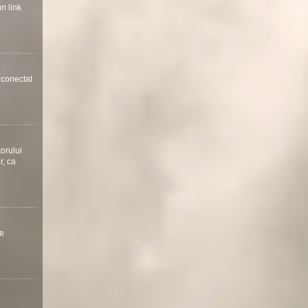
un link
a conectat
torului
r, ca
te