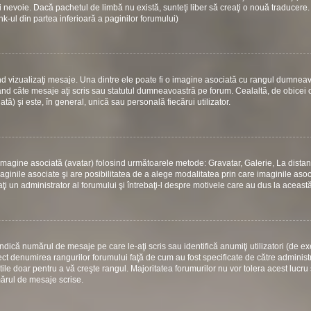
 nevoie. Dacă pachetul de limbă nu există, sunteţi liber să creaţi o nouă traducere.
link-ul din partea inferioară a paginilor forumului)
d vizualizaţi mesaje. Una dintre ele poate fi o imagine asociată cu rangul dumneav
ând câte mesaje aţi scris sau statutul dumneavoastră pe forum. Cealaltă, de obicei
) şi este, în general, unică sau personală fiecărui utilizator.
 o imagine asociată (avatar) folosind următoarele metode: Gravatar, Galerie, La dista
ginile asociate şi are posibilitatea de a alege modalitatea prin care imaginile asoci
aţi un administrator al forumului şi întrebaţi-l despre motivele care au dus la aceast
dică numărul de mesaje pe care le-aţi scris sau identifică anumiţi utilizatori (de e
rect denumirea rangurilor forumului faţă de cum au fost specificate de către administ
le doar pentru a vă creşte rangul. Majoritatea forumurilor nu vor tolera acest lucru 
mărul de mesaje scrise.