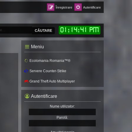
Înregistrare
Autentificare
01
:
14
:
43 PM
CĂUTARE
Meniu
Ecolomania Romania™®
Servere Counter-Strike
Grand Theft Auto Multiplayer
Autentificare
Nume utilizator:
Parolă: