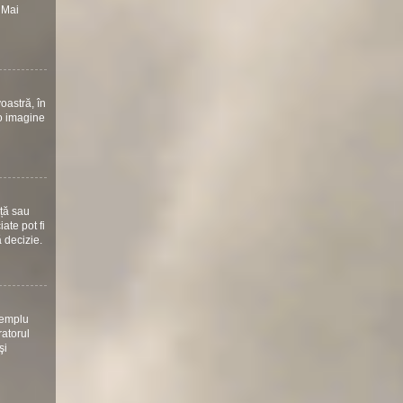
 Mai
oastră, în
 o imagine
nță sau
ate pot fi
ă decizie.
xemplu
ratorul
şi