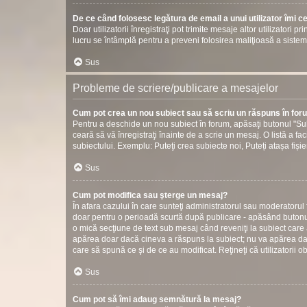
De ce când folosesc legătura de email a unui utilizator îmi c
Doar utilizatorii înregistraţi pot trimite mesaje altor utilizatori 
lucru se întâmplă pentru a preveni folosirea maliţioasă a sistem
Sus
Probleme de scriere/publicare a mesajelor
Cum pot crea un nou subiect sau să scriu un răspuns în fo
Pentru a deschide un nou subiect în forum, apăsaţi butonul "Sub
ceară să vă înregistraţi înainte de a scrie un mesaj. O listă a fac
subiectului. Exemplu: Puteţi crea subiecte noi, Puteți atașa fișier
Sus
Cum pot modifica sau şterge un mesaj?
În afara cazului în care sunteţi administratorul sau moderatorul
doar pentru o perioadă scurtă după publicare - apăsând butonul
o mică secţiune de text sub mesaj când reveniţi la subiect care 
apărea doar dacă cineva a răspuns la subiect; nu va apărea dac
care să spună ce şi de ce au modificat. Reţineţi că utilizatorii o
Sus
Cum pot să îmi adaug semnătură la mesaj?