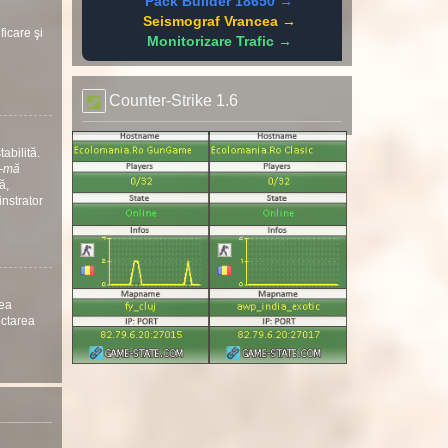
Pack Builder 18650 →
Seismograf Vrancea →
ficare şi
Monitorizare Trafic →
Counter-Strike 1.6
abilită.
ă-mă
ă,
instrator
nea
ectarea