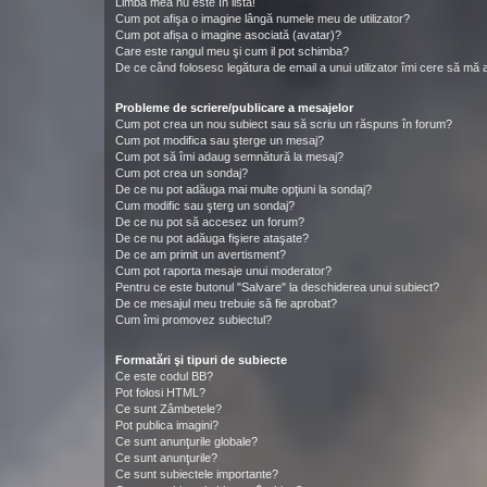
Limba mea nu este în listă!
Cum pot afişa o imagine lângă numele meu de utilizator?
Cum pot afișa o imagine asociată (avatar)?
Care este rangul meu şi cum il pot schimba?
De ce când folosesc legătura de email a unui utilizator îmi cere să mă a
Probleme de scriere/publicare a mesajelor
Cum pot crea un nou subiect sau să scriu un răspuns în forum?
Cum pot modifica sau şterge un mesaj?
Cum pot să îmi adaug semnătură la mesaj?
Cum pot crea un sondaj?
De ce nu pot adăuga mai multe opţiuni la sondaj?
Cum modific sau şterg un sondaj?
De ce nu pot să accesez un forum?
De ce nu pot adăuga fişiere ataşate?
De ce am primit un avertisment?
Cum pot raporta mesaje unui moderator?
Pentru ce este butonul "Salvare" la deschiderea unui subiect?
De ce mesajul meu trebuie să fie aprobat?
Cum îmi promovez subiectul?
Formatări şi tipuri de subiecte
Ce este codul BB?
Pot folosi HTML?
Ce sunt Zâmbetele?
Pot publica imagini?
Ce sunt anunţurile globale?
Ce sunt anunţurile?
Ce sunt subiectele importante?