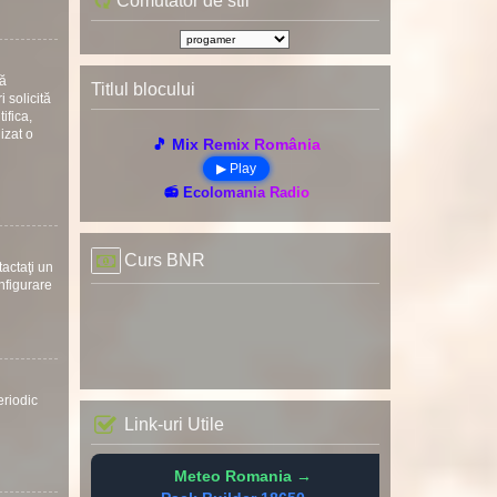
Comutator de stil
uă
Titlul blocului
 solicită
ifica,
nizat o
🎵 Mix Remix România
▶ Play
📻 Ecolomania Radio
Curs BNR
tactaţi un
onfigurare
eriodic
Link-uri Utile
Meteo Romania →