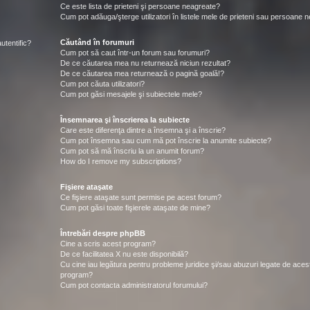
Ce este lista de prieteni şi persoane neagreate?
Cum pot adăuga/şterge utilizatori în listele mele de prieteni sau persoane 
Căutând în forumuri
utentific?
Cum pot să caut într-un forum sau forumuri?
De ce căutarea mea nu returnează niciun rezultat?
De ce căutarea mea returnează o pagină goală!?
Cum pot căuta utilizatori?
Cum pot găsi mesajele şi subiectele mele?
Însemnarea şi înscrierea la subiecte
Care este diferenţa dintre a însemna şi a înscrie?
Cum pot însemna sau cum mă pot înscrie la anumite subiecte?
Cum pot să mă înscriu la un anumit forum?
How do I remove my subscriptions?
Fişiere ataşate
Ce fişiere ataşate sunt permise pe acest forum?
Cum pot găsi toate fişierele ataşate de mine?
Întrebări despre phpBB
Cine a scris acest program?
De ce facilitatea X nu este disponibilă?
Cu cine iau legătura pentru probleme juridice şi/sau abuzuri legate de aces
program?
Cum pot contacta administratorul forumului?