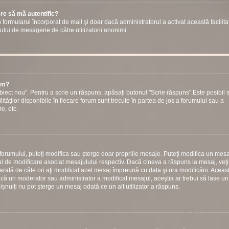
ere să mă autentific?
prin formularul încorporat de mail şi doar dacă administratorul a activat această facilita
ului de mesagerie de către utilizatorii anonimi.
rum?
iect nou". Pentru a scrie un răspuns, apăsați butonul "Scrie răspuns".Este posibil s
ilităţilor disponibile în fiecare forum sunt trecute în partea de jos a forumului sau a
e, etc.
 forumului, puteţi modifica sau şterge doar propriile mesaje. Puteţi modifica un mesa
 de modificare asociat mesajulului respectiv. Dacă cineva a răspuns la mesaj, veţ
arată de câte ori aţi modificat acel mesaj împreună cu data şi ora modificării. Aceas
ă un moderator sau administrator a modificat mesajul, aceştia ar trebui să lase un
bișnuiți nu pot şterge un mesaj odată ce un alt utilizator a răspuns.