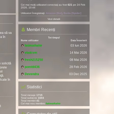
Cei mai mulţi utilizatori conectaţi au fost
621
pe 24 Feb
2026, 10:44
Utilizatori înregistraţi:
Amazon [Bot]
,
Baidu [Spider]
Vezi detalii
Membri Recenți
rea vă va
ea în
Tot timpul
Nume utilizator
Data Înscrierii
fatimathahir
03 Iun 2026
vladcvm
14 Mai 2026
fresh215250
08 Mai 2026
 solicită
pomitil436
28 Feb 2026
torele
il
Devendra
03 Dec 2025
nţă.
icate în
Statistici
Total mesaje
1715
Total subiecte
1603
Total membri
41
Cel mai nou membru
fatimathahir
i