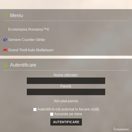
Meniu
Ecolomania Romania™®
Servere Counter-Strike
Grand Theft Auto Multiplayer
Autentificare
Nume utilizator:
Parolă:
Am uitat parola
Autentifică-mă automat la fiecare vizită
Ascunde pe mine
Înregistrare