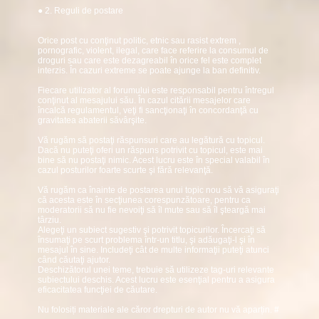
● 2. Reguli de postare
Orice post cu conţinut politic, etnic sau rasist extrem ,
pornografic, violent, ilegal, care face referire la consumul de
droguri sau care este dezagreabil în orice fel este complet
interzis. În cazuri extreme se poate ajunge la ban definitiv.
Fiecare utilizator al forumului este responsabil pentru întregul
conţinut al mesajului său. În cazul citării mesajelor care
încalcă regulamentul, veţi fi sancţionaţi în concordanţă cu
gravitatea abaterii săvârşite.
Vă rugăm să postaţi răspunsuri care au legătură cu topicul.
Dacă nu puteţi oferi un răspuns potrivit cu topicul, este mai
bine să nu postaţi nimic. Acest lucru este în special valabil în
cazul posturilor foarte scurte şi fără relevanţă.
Vă rugăm ca înainte de postarea unui topic nou să vă asiguraţi
că acesta este în secţiunea corespunzătoare, pentru ca
moderatorii să nu fie nevoiţi să îl mute sau să îl şteargă mai
târziu.
Alegeţi un subiect sugestiv şi potrivit topicurilor. Încercaţi să
însumaţi pe scurt problema într-un titlu, şi adăugaţi-l şi în
mesajul în sine. Includeţi cât de multe informaţii puteţi atunci
când căutaţi ajutor.
Deschizătorul unei teme, trebuie să utilizeze tag-uri relevante
subiectului deschis. Acest lucru este esenţial pentru a asigura
eficacitatea funcţiei de căutare.
Nu folosiți materiale ale căror drepturi de autor nu vă aparțin.
#