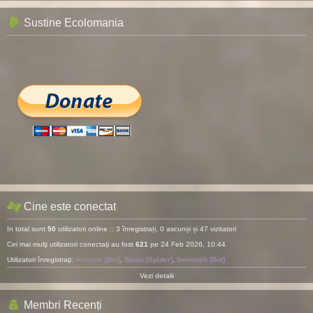
Sustine Ecolomania
Cine este conectat
In total sunt
50
utilizatori online :: 3 înregistrați, 0 ascunși și 47 vizitatori
Cei mai mulţi utilizatori conectaţi au fost
621
pe 24 Feb 2026, 10:44
Utilizatori înregistraţi:
Amazon [Bot]
,
Baidu [Spider]
,
Semrush [Bot]
Vezi detalii
Membri Recenți