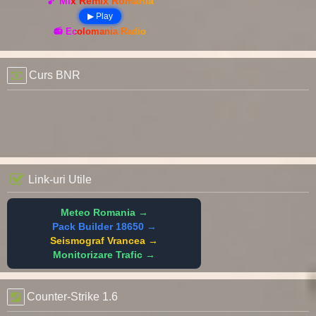
🎵 Mix Remix România
▶ Play
📻 Ecolomania Radio
Curs BNR
Link-uri Utile
Meteo Romania →
Pack Builder 18650 →
Seismograf Vrancea →
Monitorizare Trafic →
Counter-Strike 1.6