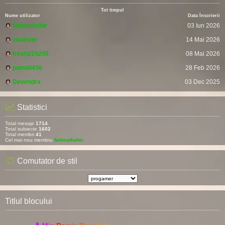
Tot timpul
Nume utilizator
Data Înscrierii
fatimathahir
03 Iun 2026
vladcvm
14 Mai 2026
fresh215250
08 Mai 2026
pomitil436
28 Feb 2026
Devendra
03 Dec 2025
Statistici
Total mesaje
1714
Total subiecte
1602
Total membri
41
Cel mai nou membru
fatimathahir
Comutator de stil
Titlul blocului