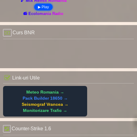
🎵 Mix Remix România
▶ Play
📻 Ecolomania Radio
Curs BNR
Link-uri Utile
Meteo Romania →
Pack Builder 18650 →
Seismograf Vrancea →
Monitorizare Trafic →
Counter-Strike 1.6