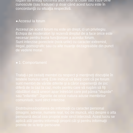
rugăm să limitaţi folosirea altor limbi la citate sau fraze bine
cunoscute (sau traduse) şi doar când acest lucru este în
concordanţă cu situaţia respectivă.
● Accesul la forum
Accesul pe acest forum nu este un drept, ci un privilegiu.
Echipa de moderatori îşi rezervă dreptul de a face orice este
necesar pentru buna funcţionare a acestui forum.
Sunt interzise poreclele (nick-urile) cu caracter extremist,
ilegal, pornografic sau cu alte nuanţe dezagreabile din punct
de vedere moral.
● 1. Comportament
Trataţi-i pe ceilalţi membri cu respect şi menţineţi discuţiile în
limitele bunului simţ. Este indicat să tineţi cont că pe forum
sunt membri de vârste diferite şi a căror experienţă de joc
diferă de la caz la caz, motiv pentru care vă rugăm să fiţi
răbdători dacă uneori apar întrebări care pot părea "stupide"
sau "infantile". Jignirile de orice natura aduse membrilor
comunitatii, sunt strict interzise.
Distribuirea/postarea de informaţii cu caracter personal
(imagini, adrese, numele real, loc de muncă, etc) despre o alta
persoană decat cea proprie este strict interzisă. Acest lucru se
aplică atât pentru informaţii proprii cât şi pentru informaţii
primite de la terţe persoane.