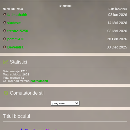
Tot timpul
Nume utilizator
Data Înscrierii
fatimathahir
03 Iun 2026
vladcvm
14 Mai 2026
fresh215250
08 Mai 2026
pomitil436
28 Feb 2026
Devendra
03 Dec 2025
Statistici
Total mesaje
1714
Total subiecte
1602
Total membri
41
Cel mai nou membru
fatimathahir
Comutator de stil
Titlul blocului