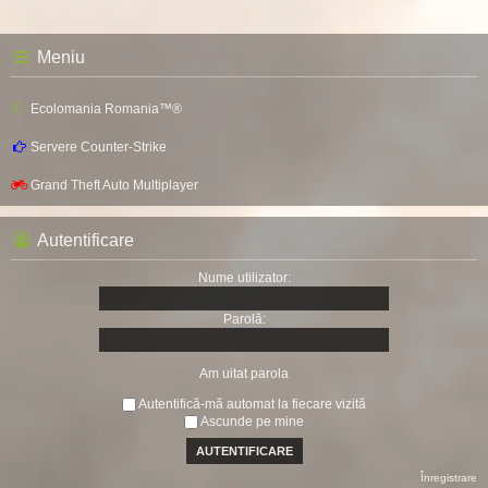
Meniu
Ecolomania Romania™®
Servere Counter-Strike
Grand Theft Auto Multiplayer
Autentificare
Nume utilizator:
Parolă:
Am uitat parola
Autentifică-mă automat la fiecare vizită
Ascunde pe mine
Înregistrare