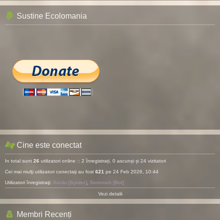
Sustine Ecolomania
Cine este conectat
In total sunt
26
utilizatori online :: 2 înregistrați, 0 ascunși și 24 vizitatori
Cei mai mulţi utilizatori conectaţi au fost
621
pe 24 Feb 2026, 10:44
Utilizatori înregistraţi:
Baidu [Spider]
,
Semrush [Bot]
Vezi detalii
Membri Recenți