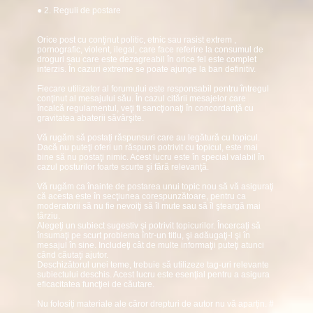
● 2. Reguli de postare
Orice post cu conţinut politic, etnic sau rasist extrem ,
pornografic, violent, ilegal, care face referire la consumul de
droguri sau care este dezagreabil în orice fel este complet
interzis. În cazuri extreme se poate ajunge la ban definitiv.
Fiecare utilizator al forumului este responsabil pentru întregul
conţinut al mesajului său. În cazul citării mesajelor care
încalcă regulamentul, veţi fi sancţionaţi în concordanţă cu
gravitatea abaterii săvârşite.
Vă rugăm să postaţi răspunsuri care au legătură cu topicul.
Dacă nu puteţi oferi un răspuns potrivit cu topicul, este mai
bine să nu postaţi nimic. Acest lucru este în special valabil în
cazul posturilor foarte scurte şi fără relevanţă.
Vă rugăm ca înainte de postarea unui topic nou să vă asiguraţi
că acesta este în secţiunea corespunzătoare, pentru ca
moderatorii să nu fie nevoiţi să îl mute sau să îl şteargă mai
târziu.
Alegeţi un subiect sugestiv şi potrivit topicurilor. Încercaţi să
însumaţi pe scurt problema într-un titlu, şi adăugaţi-l şi în
mesajul în sine. Includeţi cât de multe informaţii puteţi atunci
când căutaţi ajutor.
Deschizătorul unei teme, trebuie să utilizeze tag-uri relevante
subiectului deschis. Acest lucru este esenţial pentru a asigura
eficacitatea funcţiei de căutare.
Nu folosiți materiale ale căror drepturi de autor nu vă aparțin.
#