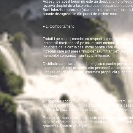
Accesul pe acest forum nu este un drept, ci un privilegiu
rezervă dreptul de a face orice este necesar pentru buna
Sunt interzise poreclele (nick-urile) cu caracter extremist
nuanţe dezagreabile din punct de vedere moral.
● 1. Comportament
Trataţi-i pe ceilalţi membri cu respect şi menţineţi discuţi
indicat să tineţi cont că pe forum sunt membri de vârste d
joc diferă de la caz la caz, motiv pentru care vă rugăm să
întrebări care pot părea "stupide" sau "infantile". Jigniri
membrilor comunitatii, sunt strict interzise.
Distribuirea/postarea de informaţii cu caracter personal 
loc de muncă, etc) despre o alta persoană decat cea propr
lucru se aplică atât pentru informaţii proprii cât şi pentru 
persoane.
● 2. Reguli de postare
Orice post cu conţinut politic, etnic sau rasist extrem , por
face referire la consumul de droguri sau care este dezagr
interzis. În cazuri extreme se poate ajunge la ban definiti
Fiecare utilizator al forumului este responsabil pentru în
În cazul citării mesajelor care încalcă regulamentul, veţi
gravitatea abaterii săvârşite.