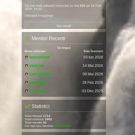
Cei mai mulţi utilizatori conectaţi au fost
621
pe 24 Feb
2026, 10:44
Utilizatori înregistraţi:
Amazon [Bot]
,
Baidu [Spider]
,
Semrush [Bot]
Vezi detalii
Membri Recenți
Tot timpul
Nume utilizator
Data Înscrierii
fatimathahir
03 Iun 2026
vladcvm
14 Mai 2026
fresh215250
08 Mai 2026
pomitil436
28 Feb 2026
Devendra
03 Dec 2025
Statistici
Total mesaje
1714
Total subiecte
1602
Total membri
41
Cel mai nou membru
fatimathahir