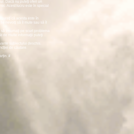
ul. Dacă nu puteţi oferi un
mic. Acest lucru este în special
guraţi că acesta este în
e nevoiţi să îl mute sau să îl
aţi să însumaţi pe scurt problema
cât de multe informaţii puteţi
evante subiectului deschis.
ncţiei de căutare.
arțin.
#