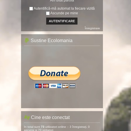
Am uitat parola
Autentifică-mă automat la fiecare vizită
Ascunde pe mine
Înregistrare
Sustine Ecolomania
Cine este conectat
In total sunt
73
utilizatori online :: 3 înregistrați, 0
ascunși și 70 vizitatori