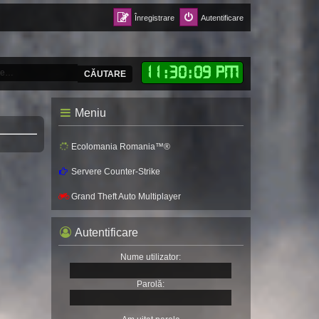
Înregistrare
Autentificare
11
:
30
:
11 PM
CĂUTARE
Meniu
Ecolomania Romania™®
Servere Counter-Strike
Grand Theft Auto Multiplayer
Autentificare
Nume utilizator:
Parolă: