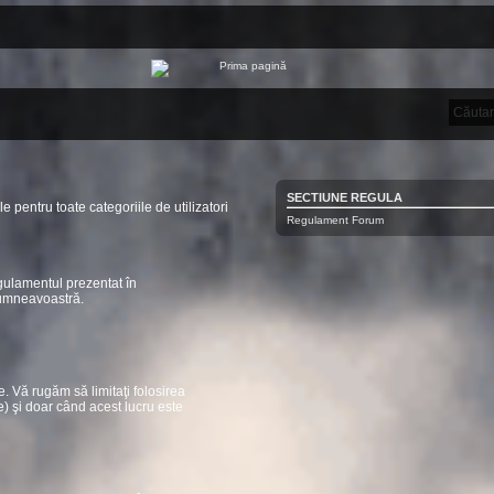
SECTIUNE REGULA
le pentru toate categoriile de utilizatori
Regulament Forum
egulamentul prezentat în
dumneavoastră.
. Vă rugăm să limitaţi folosirea
e) şi doar când acest lucru este