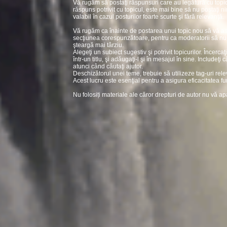
Vă rugăm să postaţi răspunsuri care au legătură cu topic
răspuns potrivit cu topicul, este mai bine să nu postaţi ni
valabil în cazul posturilor foarte scurte şi fără relevanţă.
Vă rugăm ca înainte de postarea unui topic nou să vă asi
secţiunea corespunzătoare, pentru ca moderatorii să nu fi
şteargă mai târziu.
Alegeţi un subiect sugestiv şi potrivit topicurilor. Încerc
într-un titlu, şi adăugaţi-l şi în mesajul în sine. Includeţi 
atunci când căutaţi ajutor.
Deschizătorul unei teme, trebuie să utilizeze tag-uri rel
Acest lucru este esenţial pentru a asigura eficacitatea fu
Nu folosiți materiale ale căror drepturi de autor nu vă ap