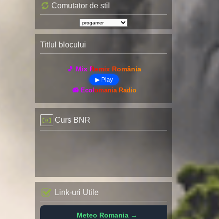
Comutator de stil
Titlul blocului
🎵 Mix Remix România
▶ Play
📻 Ecolomania Radio
Curs BNR
Link-uri Utile
Meteo Romania →