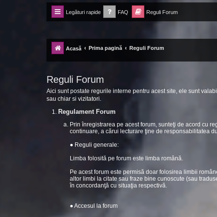
Legături rapide
FAQ
Reguli Forum
Forum Ecolomania™®
-= Idei pentru viitor =-
Prima pagină
Reguli Forum
Acasă
Reguli Forum
Aici sunt postate regurile interne pentru acest site, ele sunt valabi
sau chiar si vizitatori.
Regulament Forum
Prin înregistrarea pe acest forum, sunteţi de acord cu r
continuare, a cărui lecturare ţine de responsabilitatea 
● Reguli generale:
Limba folosită pe forum este limba română.
Pe acest forum este permisă doar folosirea limbii române
altor limbi la citate sau fraze bine cunoscute (sau tradus
în concordanţă cu situaţia respectivă.
● Accesul la forum