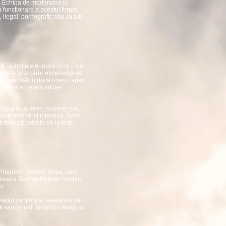
. Echipa de moderatori îşi
 funcţionare a acestui forum.
, ilegal, pornografic sau cu alte
ile în limitele bunului simţ. Este
iferite şi a căror experienţă de
 fiţi răbdători dacă uneori apar
le de orice natura aduse
(imagini, adrese, numele real,
ie este strict interzisă. Acest
informaţii primite de la terţe
nografic, violent, ilegal, care
eabil în orice fel este complet
v.
tregul conţinut al mesajului său.
 fi sancţionaţi în concordanţă cu