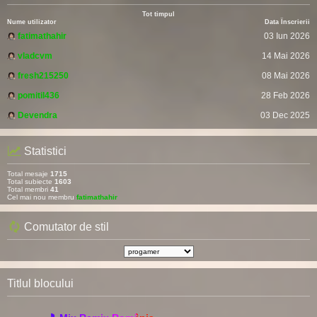
Tot timpul
Nume utilizator
Data Înscrierii
fatimathahir
03 Iun 2026
vladcvm
14 Mai 2026
fresh215250
08 Mai 2026
pomitil436
28 Feb 2026
Devendra
03 Dec 2025
Statistici
Total mesaje
1715
Total subiecte
1603
Total membri
41
Cel mai nou membru
fatimathahir
Comutator de stil
Titlul blocului