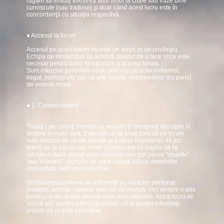
rugăm să limitaţi folosirea altor limbi la citate sau fraze bine
cunoscute (sau traduse) şi doar când acest lucru este în
concordanţă cu situaţia respectivă.
● Accesul la forum
Accesul pe acest forum nu este un drept, ci un privilegiu.
Echipa de moderatori îşi rezervă dreptul de a face orice este
necesar pentru buna funcţionare a acestui forum.
Sunt interzise poreclele (nick-urile) cu caracter extremist,
ilegal, pornografic sau cu alte nuanţe dezagreabile din punct
de vedere moral.
● 1. Comportament
Trataţi-i pe ceilalţi membri cu respect şi menţineţi discuţiile în
limitele bunului simţ. Este indicat să tineţi cont că pe forum
sunt membri de vârste diferite şi a căror experienţă de joc
diferă de la caz la caz, motiv pentru care vă rugăm să fiţi
răbdători dacă uneori apar întrebări care pot părea "stupide"
sau "infantile". Jignirile de orice natura aduse membrilor
comunitatii, sunt strict interzise.
Distribuirea/postarea de informaţii cu caracter personal
(imagini, adrese, numele real, loc de muncă, etc) despre o alta
persoană decat cea proprie este strict interzisă. Acest lucru se
aplică atât pentru informaţii proprii cât şi pentru informaţii
primite de la terţe persoane.