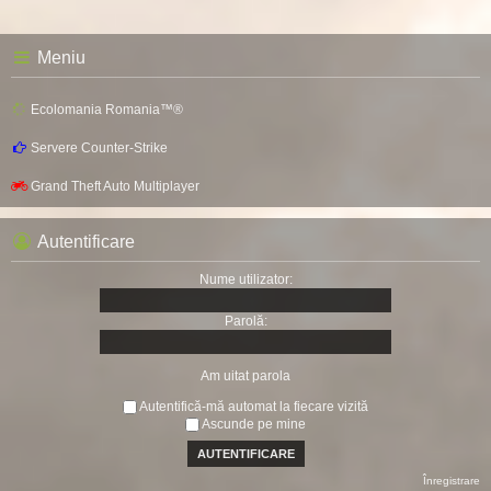
Meniu
Ecolomania Romania™®
Servere Counter-Strike
Grand Theft Auto Multiplayer
Autentificare
Nume utilizator:
Parolă:
Am uitat parola
Autentifică-mă automat la fiecare vizită
Ascunde pe mine
Înregistrare