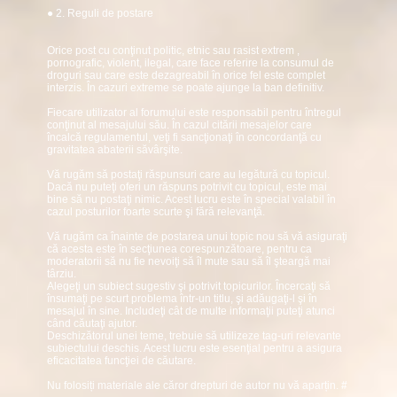
● 2. Reguli de postare
Orice post cu conţinut politic, etnic sau rasist extrem ,
pornografic, violent, ilegal, care face referire la consumul de
droguri sau care este dezagreabil în orice fel este complet
interzis. În cazuri extreme se poate ajunge la ban definitiv.
Fiecare utilizator al forumului este responsabil pentru întregul
conţinut al mesajului său. În cazul citării mesajelor care
încalcă regulamentul, veţi fi sancţionaţi în concordanţă cu
gravitatea abaterii săvârşite.
Vă rugăm să postaţi răspunsuri care au legătură cu topicul.
Dacă nu puteţi oferi un răspuns potrivit cu topicul, este mai
bine să nu postaţi nimic. Acest lucru este în special valabil în
cazul posturilor foarte scurte şi fără relevanţă.
Vă rugăm ca înainte de postarea unui topic nou să vă asiguraţi
că acesta este în secţiunea corespunzătoare, pentru ca
moderatorii să nu fie nevoiţi să îl mute sau să îl şteargă mai
târziu.
Alegeţi un subiect sugestiv şi potrivit topicurilor. Încercaţi să
însumaţi pe scurt problema într-un titlu, şi adăugaţi-l şi în
mesajul în sine. Includeţi cât de multe informaţii puteţi atunci
când căutaţi ajutor.
Deschizătorul unei teme, trebuie să utilizeze tag-uri relevante
subiectului deschis. Acest lucru este esenţial pentru a asigura
eficacitatea funcţiei de căutare.
Nu folosiți materiale ale căror drepturi de autor nu vă aparțin.
#