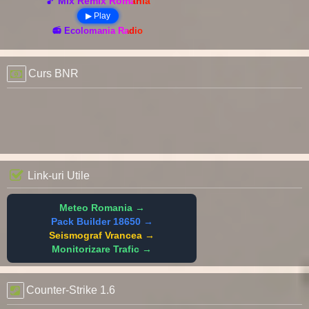
🎵 Mix Remix România
▶ Play
📻 Ecolomania Radio
Curs BNR
Link-uri Utile
Meteo Romania →
Pack Builder 18650 →
Seismograf Vrancea →
Monitorizare Trafic →
Counter-Strike 1.6