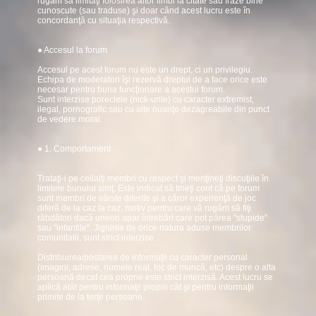
rugăm să limitaţi folosirea altor limbi la citate sau fraze bine
cunoscute (sau traduse) şi doar când acest lucru este în
concordanţă cu situaţia respectivă.
● Accesul la forum
Accesul pe acest forum nu este un drept, ci un privilegiu.
Echipa de moderatori îşi rezervă dreptul de a face orice este
necesar pentru buna funcţionare a acestui forum.
Sunt interzise poreclele (nick-urile) cu caracter extremist,
ilegal, pornografic sau cu alte nuanţe dezagreabile din punct
de vedere moral.
● 1. Comportament
Trataţi-i pe ceilalţi membri cu respect şi menţineţi discuţiile în
limitele bunului simţ. Este indicat să tineţi cont că pe forum
sunt membri de vârste diferite şi a căror experienţă de joc
diferă de la caz la caz, motiv pentru care vă rugăm să fiţi
răbdători dacă uneori apar întrebări care pot părea "stupide"
sau "infantile". Jignirile de orice natura aduse membrilor
comunitatii, sunt strict interzise.
Distribuirea/postarea de informaţii cu caracter personal
(imagini, adrese, numele real, loc de muncă, etc) despre o alta
persoană decat cea proprie este strict interzisă. Acest lucru se
aplică atât pentru informaţii proprii cât şi pentru informaţii
primite de la terţe persoane.