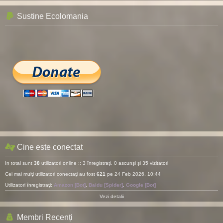
Sustine Ecolomania
Cine este conectat
In total sunt
38
utilizatori online :: 3 înregistrați, 0 ascunși și 35 vizitatori
Cei mai mulţi utilizatori conectaţi au fost
621
pe 24 Feb 2026, 10:44
Utilizatori înregistraţi:
Amazon [Bot]
,
Baidu [Spider]
,
Google [Bot]
Vezi detalii
Membri Recenți