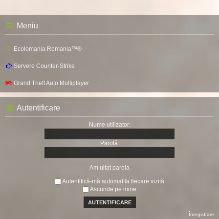
Meniu
Ecolomania Romania™®
Servere Counter-Strike
Grand Theft Auto Multiplayer
Autentificare
Nume utilizator:
Parolă:
Am uitat parola
Autentifică-mă automat la fiecare vizită
Ascunde pe mine
Înregistrare