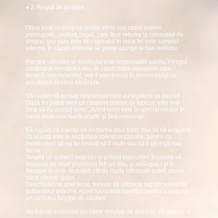
● 2. Reguli de postare
Orice post cu conţinut politic, etnic sau rasist extrem ,
pornografic, violent, ilegal, care face referire la consumul de
droguri sau care este dezagreabil în orice fel este complet
interzis. În cazuri extreme se poate ajunge la ban definitiv.
Fiecare utilizator al forumului este responsabil pentru întregul
conţinut al mesajului său. În cazul citării mesajelor care
încalcă regulamentul, veţi fi sancţionaţi în concordanţă cu
gravitatea abaterii săvârşite.
Vă rugăm să postaţi răspunsuri care au legătură cu topicul.
Dacă nu puteţi oferi un răspuns potrivit cu topicul, este mai
bine să nu postaţi nimic. Acest lucru este în special valabil în
cazul posturilor foarte scurte şi fără relevanţă.
Vă rugăm ca înainte de postarea unui topic nou să vă asiguraţi
că acesta este în secţiunea corespunzătoare, pentru ca
moderatorii să nu fie nevoiţi să îl mute sau să îl şteargă mai
târziu.
Alegeţi un subiect sugestiv şi potrivit topicurilor. Încercaţi să
însumaţi pe scurt problema într-un titlu, şi adăugaţi-l şi în
mesajul în sine. Includeţi cât de multe informaţii puteţi atunci
când căutaţi ajutor.
Deschizătorul unei teme, trebuie să utilizeze tag-uri relevante
subiectului deschis. Acest lucru este esenţial pentru a asigura
eficacitatea funcţiei de căutare.
Nu folosiți materiale ale căror drepturi de autor nu vă aparțin.
#