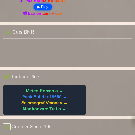
🎵 Mix Remix România
▶ Play
📻 Ecolomania Radio
Curs BNR
Link-uri Utile
Meteo Romania →
Pack Builder 18650 →
Seismograf Vrancea →
Monitorizare Trafic →
Counter-Strike 1.6