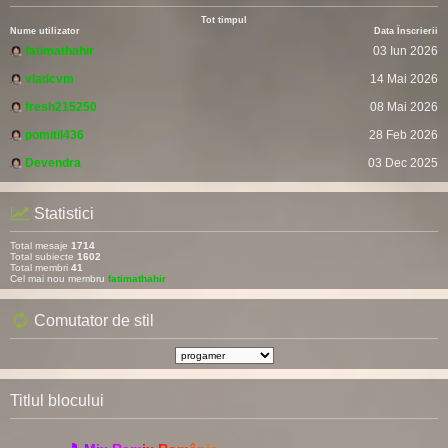
Tot timpul
Nume utilizator
Data Înscrierii
fatimathahir
03 Iun 2026
vladcvm
14 Mai 2026
fresh215250
08 Mai 2026
pomitil436
28 Feb 2026
Devendra
03 Dec 2025
Statistici
Total mesaje
1714
Total subiecte
1602
Total membri
41
Cel mai nou membru
fatimathahir
Comutator de stil
Titlul blocului