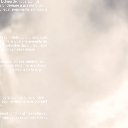
. Echipa de moderatori îşi
 funcţionare a acestui forum.
, ilegal, pornografic sau cu alte
ile în limitele bunului simţ. Este
iferite şi a căror experienţă de
 fiţi răbdători dacă uneori apar
le de orice natura aduse
(imagini, adrese, numele real,
ie este strict interzisă. Acest
informaţii primite de la terţe
nografic, violent, ilegal, care
eabil în orice fel este complet
v.
tregul conţinut al mesajului său.
 fi sancţionaţi în concordanţă cu