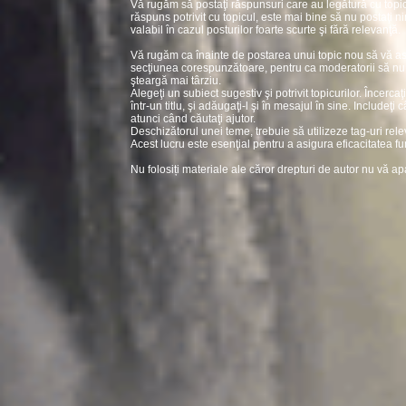
Vă rugăm să postaţi răspunsuri care au legătură cu topic
răspuns potrivit cu topicul, este mai bine să nu postaţi ni
valabil în cazul posturilor foarte scurte şi fără relevanţă.
Vă rugăm ca înainte de postarea unui topic nou să vă asi
secţiunea corespunzătoare, pentru ca moderatorii să nu fi
şteargă mai târziu.
Alegeţi un subiect sugestiv şi potrivit topicurilor. Încerc
într-un titlu, şi adăugaţi-l şi în mesajul în sine. Includeţi 
atunci când căutaţi ajutor.
Deschizătorul unei teme, trebuie să utilizeze tag-uri rel
Acest lucru este esenţial pentru a asigura eficacitatea fu
Nu folosiți materiale ale căror drepturi de autor nu vă ap