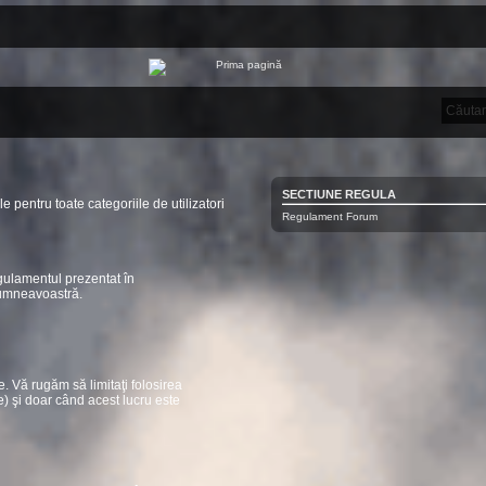
SECTIUNE REGULA
le pentru toate categoriile de utilizatori
Regulament Forum
egulamentul prezentat în
dumneavoastră.
. Vă rugăm să limitaţi folosirea
e) şi doar când acest lucru este