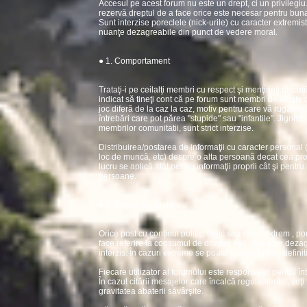
Accesul pe acest forum nu este un drept, ci un privilegiu
rezervă dreptul de a face orice este necesar pentru buna
Sunt interzise poreclele (nick-urile) cu caracter extremist
nuanţe dezagreabile din punct de vedere moral.
● 1. Comportament
Trataţi-i pe ceilalţi membri cu respect şi menţineţi discuţi
indicat să tineţi cont că pe forum sunt membri de vârste d
joc diferă de la caz la caz, motiv pentru care vă rugăm să
întrebări care pot părea "stupide" sau "infantile". Jigniri
membrilor comunitatii, sunt strict interzise.
Distribuirea/postarea de informaţii cu caracter personal 
loc de muncă, etc) despre o alta persoană decat cea propr
lucru se aplică atât pentru informaţii proprii cât şi pentru 
persoane.
● 2. Reguli de postare
Orice post cu conţinut politic, etnic sau rasist extrem , por
face referire la consumul de droguri sau care este dezagr
interzis. În cazuri extreme se poate ajunge la ban definiti
Fiecare utilizator al forumului este responsabil pentru în
În cazul citării mesajelor care încalcă regulamentul, veţi
gravitatea abaterii săvârşite.