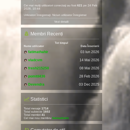
Cei mai mulţi utilizatori conectaţi au fost
621
pe 24 Feb
2026, 10:44
Utilizatori înregistraţi: Niciun utilizator înregistrat
Vezi detalii
Membri Recenți
Tot timpul
Nume utilizator
Data Înscrierii
fatimathahir
03 Iun 2026
vladcvm
14 Mai 2026
fresh215250
08 Mai 2026
pomitil436
28 Feb 2026
Devendra
03 Dec 2025
Statistici
Total mesaje
1714
Total subiecte
1602
Total membri
41
Cel mai nou membru
fatimathahir