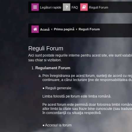
Legături rapide
FAQ
Reguli Forum
Forum Ecolomania™®
-= Idei pentru viitor =-
Prima pagină
Reguli Forum
Acasă
Reguli Forum
Aici sunt postate regurile interne pentru acest site, ele sunt valabi
sau chiar si vizitatori.
Regulament Forum
Prin înregistrarea pe acest forum, sunteţi de acord cu r
continuare, a cărui lecturare ţine de responsabilitatea 
● Reguli generale:
Limba folosită pe forum este limba română.
Pe acest forum este permisă doar folosirea limbii române
altor limbi la citate sau fraze bine cunoscute (sau tradus
în concordanţă cu situaţia respectivă.
● Accesul la forum