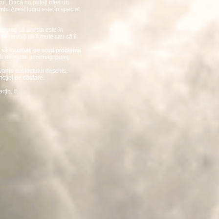
ul. Dacă nu puteţi oferi un
mic. Acest lucru este în special
guraţi că acesta este în
e nevoiţi să îl mute sau să îl
aţi să însumaţi pe scurt problema
cât de multe informaţii puteţi
evante subiectului deschis.
ncţiei de căutare.
arțin.
#