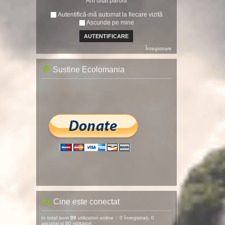
Am uitat parola
Autentifică-mă automat la fiecare vizită
Ascunde pe mine
Înregistrare
Sustine Ecolomania
Cine este conectat
In total sunt
80
utilizatori online :: 0 înregistrați, 0
ascunși și 80 vizitatori