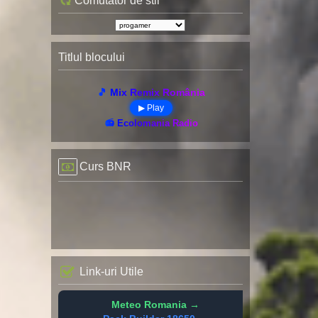
Comutator de stil
Titlul blocului
🎵 Mix Remix România
▶ Play
📻 Ecolomania Radio
Curs BNR
Link-uri Utile
Meteo Romania →