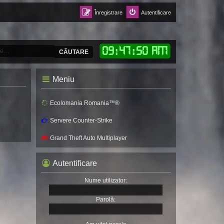
Înregistrare
Autentificare
09
:
47
:
52 AM
CĂUTARE
Meniu
Ecolomania Romania™®
Servere Counter-Strike
Grand Theft Auto Multiplayer
Autentificare
Nume utilizator:
Parolă: