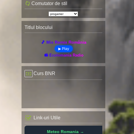
Comutator de stil
Titlul blocului
🎵 Mix Remix România
▶ Play
📻 Ecolomania Radio
Curs BNR
Link-uri Utile
Meteo Romania →