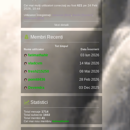
Cei mai mulţi utilizatori conectaţi au fost
621
pe 24 Feb
2026, 10:44
Utilizatori înregistraţi:
Amazon [Bot]
,
Baidu [Spider]
,
Semrush [Bot]
Vezi detalii
Membri Recenți
Tot timpul
Nume utilizator
Data Înscrierii
fatimathahir
03 Iun 2026
vladcvm
14 Mai 2026
fresh215250
08 Mai 2026
pomitil436
28 Feb 2026
Devendra
03 Dec 2025
Statistici
Total mesaje
1714
Total subiecte
1602
Total membri
41
Cel mai nou membru
fatimathahir