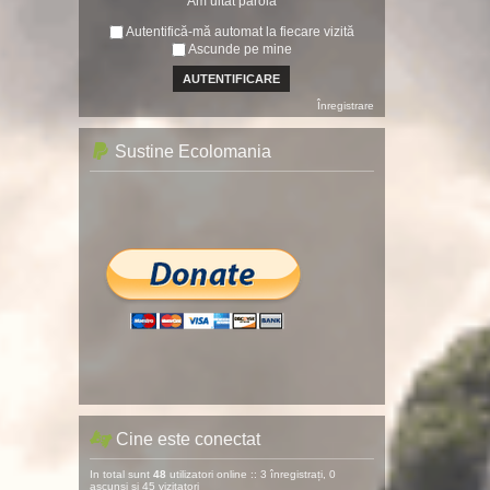
Am uitat parola
Autentifică-mă automat la fiecare vizită
Ascunde pe mine
Înregistrare
Sustine Ecolomania
Cine este conectat
In total sunt
48
utilizatori online :: 3 înregistrați, 0
ascunși și 45 vizitatori