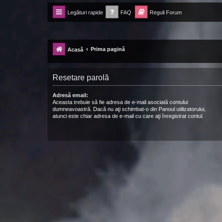
Legături rapide
FAQ
Reguli Forum
Forum Ecolomania™®
-= Idei pentru viitor =-
Prima pagină
Acasă
Resetare parolă
Adresă email:
Aceasta trebuie să fie adresa de e-mail asociată contului
dumneavoastră. Dacă nu aţi schimbat-o din Panoul utilizatorului,
atunci este chiar adresa de e-mail cu care aţi înregistrat contul.