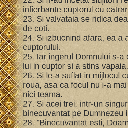
22. Si n-au incetat slujitorii 
infierbante cuptorul cu catran
23. Si valvataia se ridica de
de coti.
24. Si izbucnind afara, ea a a
cuptorului.
25. Iar ingerul Domnului s-a co
lui in cuptor si a stins vapaia
26. Si le-a suflat in mijlocul
roua, asa ca focul nu i-a mai a
nici teama.
27. Si acei trei, intr-un singu
binecuvantat pe Dumnezeu in
28. "Binecuvantat esti, Doam