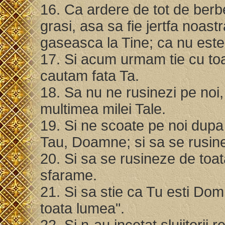
16. Ca ardere de tot de berbe
grasi, asa sa fie jertfa noast
gaseasca la Tine; ca nu este
17. Si acum urmam tie cu toa
cautam fata Ta.
18. Sa nu ne rusinezi pe noi,
multimea milei Tale.
19. Si ne scoate pe noi dupa
Tau, Doamne; si sa se rusinez
20. Si sa se rusineze de toata
sfarame.
21. Si sa stie ca Tu esti Do
toata lumea".