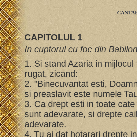
CANTAR
CAPITOLUL 1
In cuptorul cu foc din Babilon
1. Si stand Azaria in mijlocul
rugat, zicand:
2. "Binecuvantat esti, Doamne
si preaslavit este numele Tau
3. Ca drept esti in toate cate 
sunt adevarate, si drepte cail
adevarate.
4. Tu ai dat hotarari drepte i