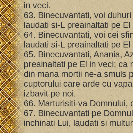
in veci.
63. Binecuvantati, voi duhuri 
laudati si-L preainaltati pe El
64. Binecuvantati, voi cei sfi
laudati si-L preainaltati pe El
65. Binecuvantati, Anania, Az
preainaltati pe El in veci; ca 
din mana mortii ne-a smuls pe
cuptorului care arde cu vapai
izbavit pe noi.
66. Marturisiti-va Domnului, 
67. Binecuvantati pe Domnul
inchinati Lui, laudati si multu