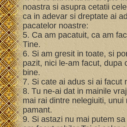
noastra si asupra cetatii celei
ca in adevar si dreptate ai a
pacatelor noastre:
5. Ca am pacatuit, ca am fac
Tine.
6. Si am gresit in toate, si p
pazit, nici le-am facut, dupa
bine.
7. Si cate ai adus si ai facu
8. Tu ne-ai dat in mainile vra
mai rai dintre nelegiuiti, unu
pamant.
9. Si astazi nu mai putem sa