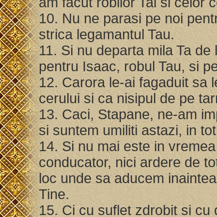
am facut robilor Tai si celor
10. Nu ne parasi pe noi pent
strica legamantul Tau.
11. Si nu departa mila Ta de l
pentru Isaac, robul Tau, si pe
12. Carora le-ai fagaduit sa l
cerului si ca nisipul de pe ta
13. Caci, Stapane, ne-am imp
si suntem umiliti astazi, in 
14. Si nu mai este in vremea
conducator, nici ardere de tot, 
loc unde sa aducem inaintea 
Tine.
15. Ci cu suflet zdrobit si cu 