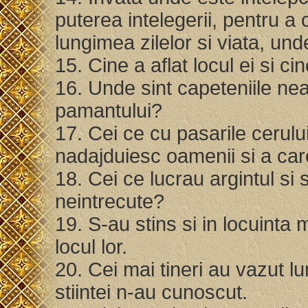
puterea intelegerii, pentru
lungimea zilelor si viata, un
15. Cine a aflat locul ei si cine
16. Unde sint capeteniile nea
pamantului?
17. Cei ce cu pasarile cerului
nadajduiesc oamenii si a car
18. Cei ce lucrau argintul si s
neintrecute?
19. S-au stins si in locuinta m
locul lor.
20. Cei mai tineri au vazut l
stiintei n-au cunoscut.