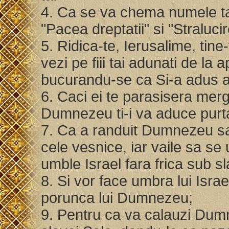
4. Ca se va chema numele t
"Pacea dreptatii" si "Straluci
5. Ridica-te, Ierusalime, tine-
vezi pe fiii tai adunati de la 
bucurandu-se ca Si-a adus a
6. Caci ei te parasisera mer
Dumnezeu ti-i va aduce purtat
7. Ca a randuit Dumnezeu sa 
cele vesnice, iar vaile sa se
umble Israel fara frica sub 
8. Si vor face umbra lui Israel
porunca lui Dumnezeu;
9. Pentru ca va calauzi Dumn