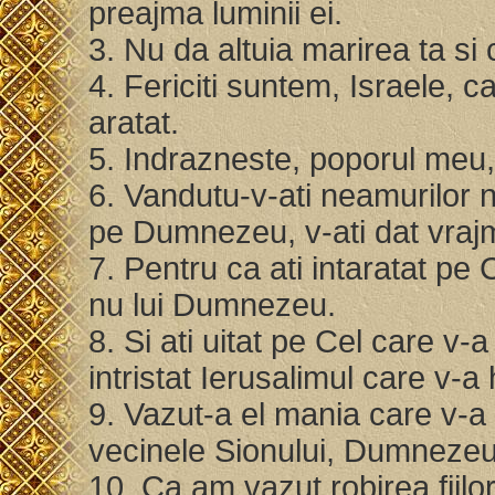
preajma luminii ei.
3. Nu da altuia marirea ta si 
4. Fericiti suntem, Israele, c
aratat.
5. Indrazneste, poporul meu,
6. Vandutu-v-ati neamurilor n
pe Dumnezeu, v-ati dat vraj
7. Pentru ca ati intaratat pe C
nu lui Dumnezeu.
8. Si ati uitat pe Cel care v-
intristat Ierusalimul care v-a 
9. Vazut-a el mania care v-a 
vecinele Sionului, Dumnezeu
10. Ca am vazut robirea fiilor