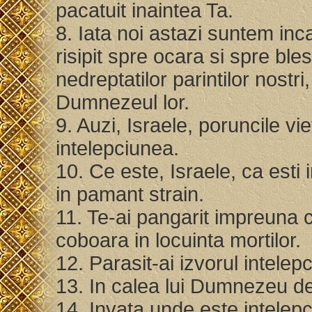
pacatuit inaintea Ta.
8. Iata noi astazi suntem inc
risipit spre ocara si spre bl
nedreptatilor parintilor nost
Dumnezeul lor.
9. Auzi, Israele, poruncile vie
intelepciunea.
10. Ce este, Israele, ca esti
in pamant strain.
11. Te-ai pangarit impreuna cu
coboara in locuinta mortilor.
12. Parasit-ai izvorul intelepc
13. In calea lui Dumnezeu de a
14. Invata unde este intelep