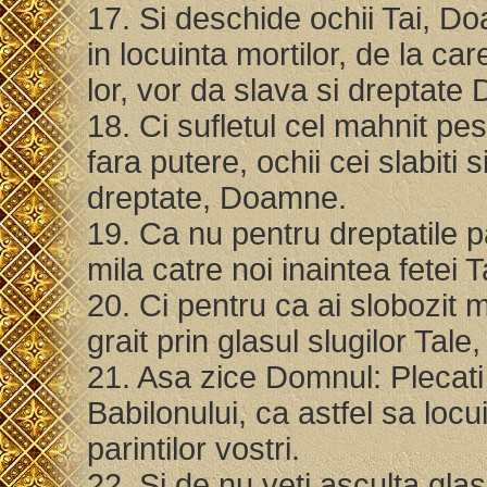
17. Si deschide ochii Tai, Do
in locuinta mortilor, de la ca
lor, vor da slava si dreptate
18. Ci sufletul cel mahnit pe
fara putere, ochii cei slabiti s
dreptate, Doamne.
19. Ca nu pentru dreptatile pa
mila catre noi inaintea fete
20. Ci pentru ca ai slobozit 
grait prin glasul slugilor Tale
21. Asa zice Domnul: Plecati 
Babilonului, ca astfel sa locu
parintilor vostri.
22. Si de nu veti asculta glas