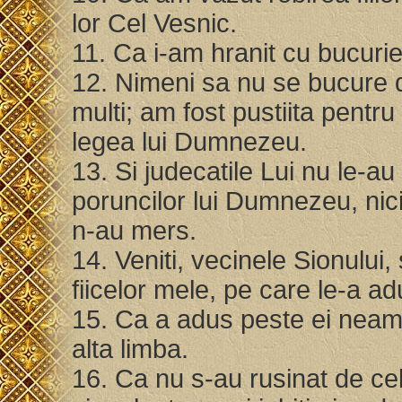
lor Cel Vesnic.
11. Ca i-am hranit cu bucurie
12. Nimeni sa nu se bucure d
multi; am fost pustiita pentru
legea lui Dumnezeu.
13. Si judecatile Lui nu le-au
poruncilor lui Dumnezeu, nici 
n-au mers.
14. Veniti, vecinele Sionului, 
fiicelor mele, pe care le-a a
15. Ca a adus peste ei neam
alta limba.
16. Ca nu s-au rusinat de cel