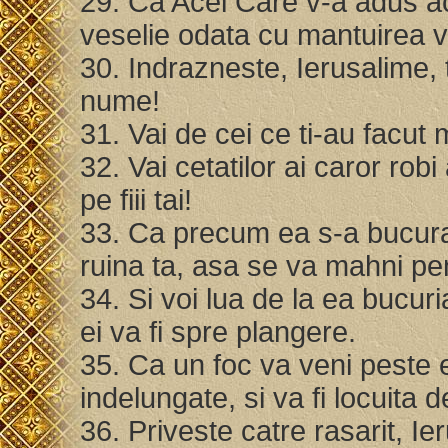
29. Ca Acel Care v-a adus a
veselie odata cu mantuirea 
30. Indrazneste, Ierusalime, 
nume!
31. Vai de cei ce ti-au facut
32. Vai cetatilor ai caror robi 
pe fiii tai!
33. Ca precum ea s-a bucurat 
ruina ta, asa se va mahni pe
34. Si voi lua de la ea bucur
ei va fi spre plangere.
35. Ca un foc va veni peste e
indelungate, si va fi locuit
36. Priveste catre rasarit, Ie