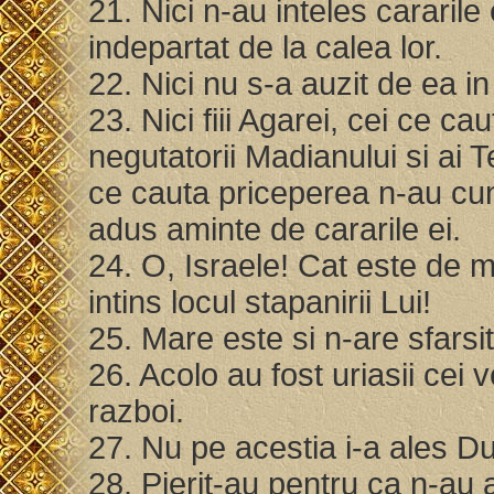
21. Nici n-au inteles cararile e
indepartat de la calea lor.
22. Nici nu s-a auzit de ea 
23. Nici fiii Agarei, cei ce c
negutatorii Madianului si ai Te
ce cauta priceperea n-au cuno
adus aminte de cararile ei.
24. O, Israele! Cat este de 
intins locul stapanirii Lui!
25. Mare este si n-are sfarsi
26. Acolo au fost uriasii cei ves
razboi.
27. Nu pe acestia i-a ales Du
28. Pierit-au pentru ca n-au 