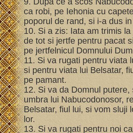
9. Dupa ce a scos Nabucodono
ca robi, pe Iehonia cu capeteni
poporul de rand, si i-a dus i
10. Si a zis: Iata am trimis l
de tot si jertfe pentru pacat 
pe jertfelnicul Domnului Du
11. Si va rugati pentru viata
si pentru viata lui Belsatar, fiu
pe pamant.
12. Si va da Domnul putere, s
umbra lui Nabucodonosor, reg
Belsatar, fiul lui, si vom sluji
lor.
13. Si va rugati pentru noi 