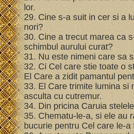
lor.
29. Cine s-a suit in cer si a 
nori?
30. Cine a trecut marea ca 
schimbul aurului curat?
31. Nu este nimeni care sa s
32. Ci Cel care stie toate o s
El Care a zidit pamantul pen
33. El Care trimite lumina si
asculta cu cutremur.
34. Din pricina Caruia stelele
35. Chematu-le-a, si ele au r
bucurie pentru Cel care le-a 