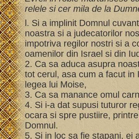
relele si cer mila de la Dum
l. Si a implinit Domnul cuvant
noastra si a judecatorilor nos
impotriva regilor nostri si a 
oamenilor din Israel si din I
2. Ca sa aduca asupra noastr
tot cerul, asa cum a facut in 
legea lui Moise,
3. Ca sa manance omul carnuri
4. Si i-a dat supusi tuturor r
ocara si spre pustiire, printre
Domnul.
5. Si in loc sa fie stapani, e