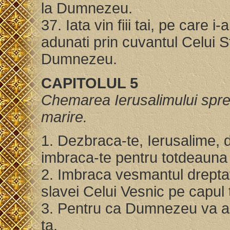
la Dumnezeu.
37. Iata vin fiii tai, pe care i
adunati prin cuvantul Celui S
Dumnezeu.
CAPITOLUL 5
Chemarea Ierusalimului spre b
marire.
1. Dezbraca-te, Ierusalime, de 
imbraca-te pentru totdeauna
2. Imbraca vesmantul drepta
slavei Celui Vesnic pe capul
3. Pentru ca Dumnezeu va ara
ta.