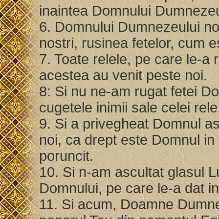
inaintea Domnului Dumnezeul
6. Domnului Dumnezeului nostr
nostri, rusinea fetelor, cum 
7. Toate relele, pe care le-a
acestea au venit peste noi.
8: Si nu ne-am rugat fetei Do
cugetele inimii sale celei rel
9. Si a privegheat Domnul as
noi, ca drept este Domnul in t
poruncit.
10. Si n-am ascultat glasul 
Domnului, pe care le-a dat in
11. Si acum, Doamne Dumneze