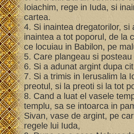
Ioiachim, rege in Iuda, si in
cartea.
4. Si inaintea dregatorilor, si a
inaintea a tot poporul, de la 
ce locuiau in Babilon, pe mal
5. Care plangeau si posteau
6. Si a adunat argint dupa ci
7. Si a trimis in Ierusalim la I
preotul, si la preoti si la tot 
8. Cand a luat el vasele tem
templu, sa se intoarca in pam
Sivan, vase de argint, pe care
regele lui Iuda,