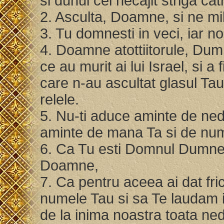
si duhul cel necajit striga ca
2. Asculta, Doamne, si ne mi
3. Tu domnesti in veci, iar no
4. Doamne atottiitorule, Dumn
ce au murit ai lui Israel, si a 
care n-au ascultat glasul Tau,
relele.
5. Nu-ti aduce aminte de nedre
aminte de mana Ta si de nu
6. Ca Tu esti Domnul Dumnez
Doamne,
7. Ca pentru aceea ai dat fr
numele Tau si sa Te laudam i
de la inima noastra toata ned