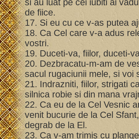
si au luat pe cei iubiti ai va
de fiice.
17. Si eu cu ce v-as putea a
18. Ca Cel care v-a adus rel
vostri.
19. Duceti-va, fiilor, duceti
20. Dezbracatu-m-am de ves
sacul rugaciunii mele, si voi 
21. Indrazniti, fiilor, striga
silnica robie si din mana vra
22. Ca eu de la Cel Vesnic a
venit bucurie de la Cel Sfant
degrab de la El.
23. Ca v-am trimis cu planger