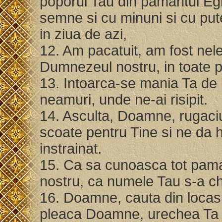
poporul Tau din pamantul Egip
semne si cu minuni si cu put
in ziua de azi,
12. Am pacatuit, am fost nel
Dumnezeul nostru, in toate p
13. Intoarca-se mania Ta de l
neamuri, unde ne-ai risipit.
14. Asculta, Doamne, rugaciu
scoate pentru Tine si ne da h
instrainat.
15. Ca sa cunoasca tot pam
nostru, ca numele Tau s-a ch
16. Doamne, cauta din locasul
pleaca Doamne, urechea Ta 