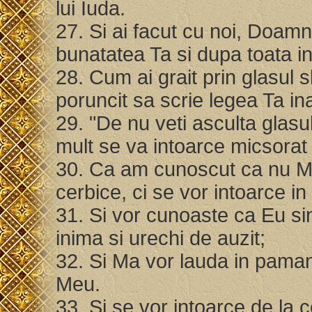
lui Iuda.
27. Si ai facut cu noi, Doa
bunatatea Ta si dupa toata 
28. Cum ai grait prin glasul sl
poruncit sa scrie legea Ta inai
29. "De nu veti asculta glas
mult se va intoarce micsorat l
30. Ca am cunoscut ca nu Ma 
cerbice, ci se vor intoarce in 
31. Si vor cunoaste ca Eu si
inima si urechi de auzit;
32. Si Ma vor lauda in pamant
Meu.
33. Si se vor intoarce de la ce