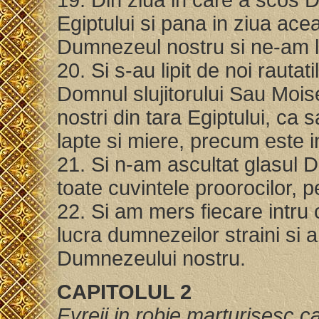
19. Din ziua in care a scos D
Egiptului si pana in ziua ac
Dumnezeul nostru si ne-am le
20. Si s-au lipit de noi rautat
Domnul slujitorului Sau Moise,
nostri din tara Egiptului, c
lapte si miere, precum este 
21. Si n-am ascultat glasul
toate cuvintele proorocilor, pe
22. Si am mers fiecare intru c
lucra dumnezeilor straini si 
Dumnezeului nostru.
CAPITOLUL 2
Evreii in robie marturisesc ca