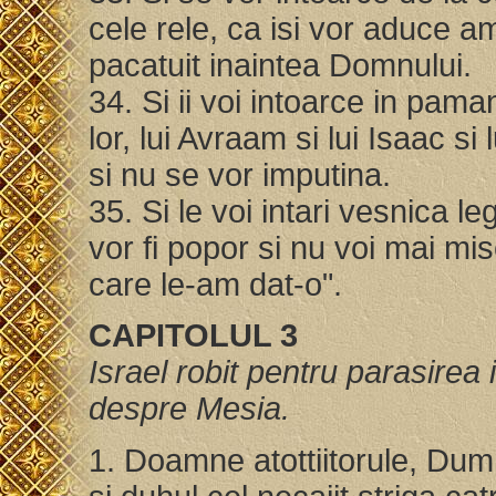
cele rele, ca isi vor aduce am
pacatuit inaintea Domnului.
34. Si ii voi intoarce in pama
lor, lui Avraam si lui Isaac si l
si nu se vor imputina.
35. Si le voi intari vesnica l
vor fi popor si nu voi mai mi
care le-am dat-o".
CAPITOLUL 3
Israel robit pentru parasirea
despre Mesia.
1. Doamne atottiitorule, Dumne