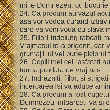
mine Dumnezeu, cu bucurie s
24. Ca precum au vazut acum
asa vor vedea curand izbavi
care va veni voua cu slava m
25. Fiilor! Indelung rabdati
Vrajmasul te-a prigonit, dar v
grumajii lui vei pune piciorul
26. Copiii mei cei rasfatati a
turma pradata de vrajmas.
27. Indrazniti, fiilor, si str
incercarea Isi va aduce amin
28. Ca precum a fost cugetul 
Dumnezeu, intoarceti-va si c