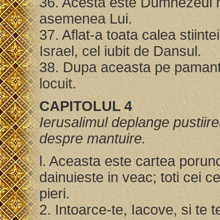
36. Acesta este Dumnezeul no
asemenea Lui.
37. Aflat-a toata calea stiintei
Israel, cel iubit de Dansul.
38. Dupa aceasta pe pamant 
locuit.
CAPITOLUL 4
Ierusalimul deplange pustiir
despre mantuire.
l. Aceasta este cartea porun
dainuieste in veac; toti cei ce
pieri.
2. Intoarce-te, Iacove, si te 