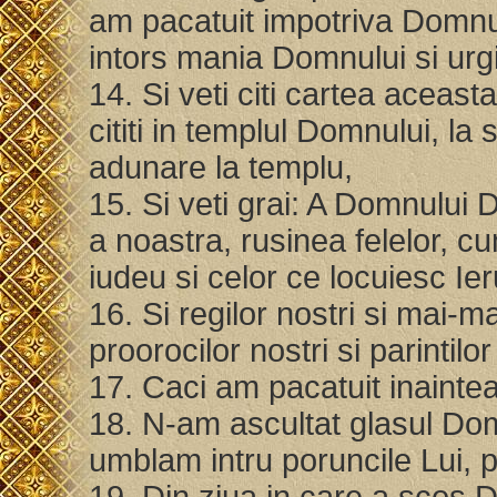
am pacatuit impotriva Domnu
intors mania Domnului si urg
14. Si veti citi cartea aceast
cititi in templul Domnului, la 
adunare la templu,
15. Si veti grai: A Domnului 
a noastra, rusinea felelor, c
iudeu si celor ce locuiesc Ie
16. Si regilor nostri si mai-mar
proorocilor nostri si parintilor
17. Caci am pacatuit inainte
18. N-am ascultat glasul Do
umblam intru poruncile Lui, p