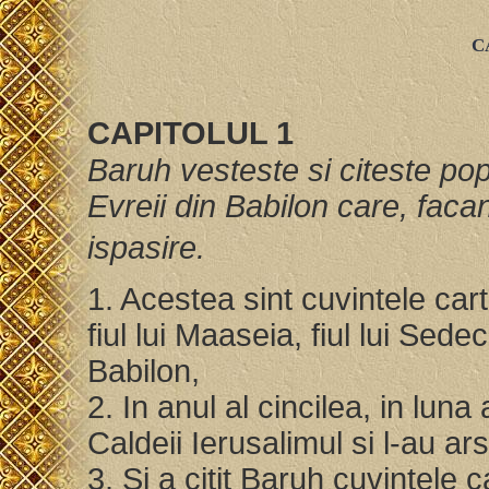
C
CAPITOLUL 1
Baruh vesteste si citeste pop
Evreii din Babilon care, facan
ispasire.
1. Acestea sint cuvintele carti
fiul lui Maaseia, fiul lui Sedech
Babilon,
2. In anul al cincilea, in lun
Caldeii Ierusalimul si l-au ar
3. Si a citit Baruh cuvintele ca