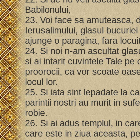
Babilonului,
23. Voi face sa amuteasca, di
Ierusalimului, glasul bucuriei
ajunge o paragina, fara locui
24. Si noi n-am ascultat glas
si ai intarit cuvintele Tale pe 
proorocii, ca vor scoate oasel
locul lor.
25. Si iata sint lepadate la cal
parintii nostri au murit in suf
robie.
26. Si ai adus templul, in ca
care este in ziua aceasta, pen