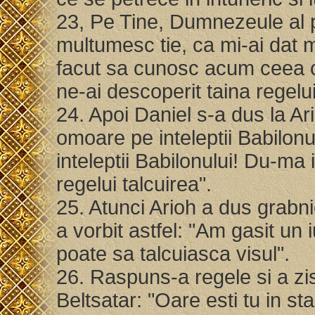
23, Pe Tine, Dumnezeule al pa
multumesc tie, ca mi-ai dat m
facut sa cunosc acum ceea c
ne-ai descoperit taina regelu
24. Apoi Daniel s-a dus la Ar
omoare pe inteleptii Babilonul
inteleptii Babilonului! Du-ma 
regelui talcuirea".
25. Atunci Arioh a dus grabnic
a vorbit astfel: "Am gasit un 
poate sa talcuiasca visul".
26. Raspuns-a regele si a zi
Beltsatar: "Oare esti tu in st