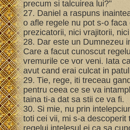
precum si talcuirea lui?"
27. Daniel a raspuns inainte
o afle regele nu pot s-o faca c
prezicatorii, nici vrajitorii, nici
28. Dar este un Dumnezeu in 
Care a facut cunoscut regel
vremurile ce vor veni. Iata ca
avut cand erai culcat in patu
29. Tie, rege, iti treceau gand
pentru ceea ce se va intampl
taina ti-a dat sa stii ce va fi.
30. Si mie, nu prin intelepciu
toti cei vii, mi s-a descoperit
regelui intelesul ei ca sa cuno