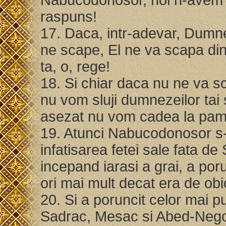
raspuns!
17. Daca, intr-adevar, Dumne
ne scape, El ne va scapa din
ta, o, rege!
18. Si chiar daca nu ne va sca
nu vom sluji dumnezeilor tai s
asezat nu vom cadea la pam
19. Atunci Nabucodonosor s-
infatisarea fetei sale fata 
incepand iarasi a grai, a por
ori mai mult decat era de obi
20. Si a poruncit celor mai pu
Sadrac, Mesac si Abed-Nego s