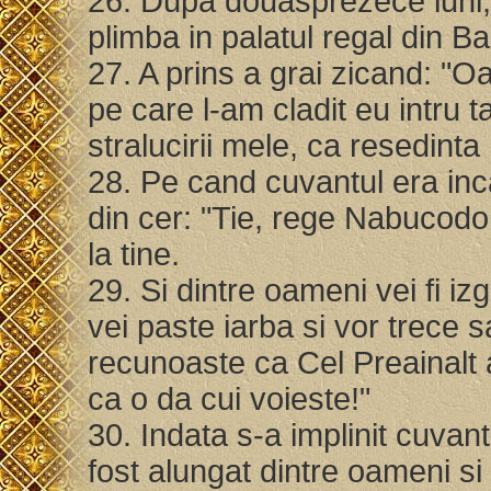
26. Dupa douasprezece luni
plimba in palatul regal din B
27. A prins a grai zicand: "
pe care l-am cladit eu intru t
stralucirii mele, ca resedint
28. Pe cand cuvantul era inca
din cer: "Tie, rege Nabucodo
la tine.
29. Si dintre oameni vei fi iz
vei paste iarba si vor trece 
recunoaste ca Cel Preainalt 
ca o da cui voieste!"
30. Indata s-a implinit cuva
fost alungat dintre oameni si