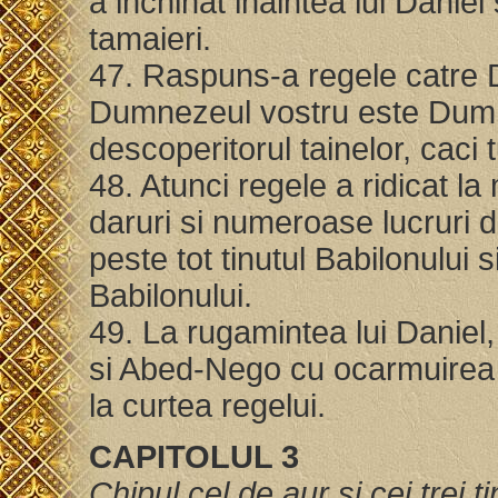
a inchinat inaintea lui Daniel
tamaieri.
47. Raspuns-a regele catre D
Dumnezeul vostru este Dumne
descoperitorul tainelor, caci
48. Atunci regele a ridicat la
daruri si numeroase lucruri 
peste tot tinutul Babilonului s
Babilonului.
49. La rugamintea lui Daniel
si Abed-Nego cu ocarmuirea t
la curtea regelui.
CAPITOLUL 3
Chipul cel de aur si cei trei ti