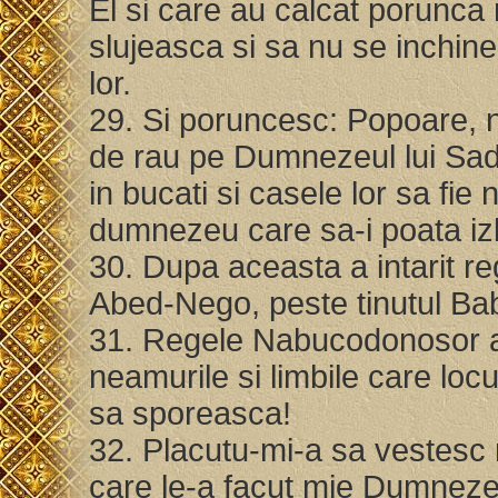
El si care au calcat porunca r
slujeasca si sa nu se inchi
lor.
29. Si poruncesc: Popoare, ne
de rau pe Dumnezeul lui Sadr
in bucati si casele lor sa fie 
dumnezeu care sa-i poata izb
30. Dupa aceasta a intarit re
Abed-Nego, peste tinutul Bab
31. Regele Nabucodonosor a 
neamurile si limbile care lo
sa sporeasca!
32. Placutu-mi-a sa vestesc m
care le-a facut mie Dumnezeu