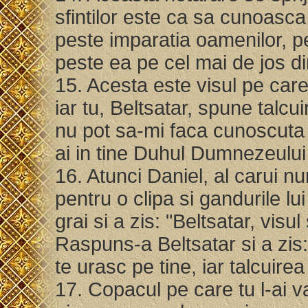
sfintilor este ca sa cunoasca
peste imparatia oamenilor, pe
peste ea pe cel mai de jos d
15. Acesta este visul pe car
iar tu, Beltsatar, spune talcuir
nu pot sa-mi faca cunoscuta ta
ai in tine Duhul Dumnezeului
16. Atunci Daniel, al carui 
pentru o clipa si gandurile lu
grai si a zis: "Beltsatar, visul
Raspuns-a Beltsatar si a zis:
te urasc pe tine, iar talcuirea
17. Copacul pe care tu l-ai v