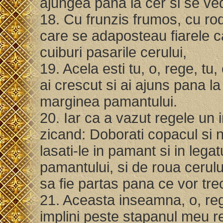
ajungea pana la cer si se ve
18. Cu frunzis frumos, cu rod
care se adaposteau fiarele ca
cuiburi pasarile cerului,
19. Acela esti tu, o, rege, tu,
ai crescut si ai ajuns pana la
marginea pamantului.
20. Iar ca a vazut regele un 
zicand: Doborati copacul si nim
lasati-le in pamant si in legat
pamantului, si de roua cerulu
sa fie partas pana ce vor tre
21. Aceasta inseamna, o, reg
implini peste stapanul meu r