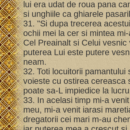
lui era udat de roua pana can
si unghiile ca ghiarele pasari
31. "Si dupa trecerea acestu
ochii mei la cer si mintea mi
Cel Preainalt si Celui vesnic
puterea Lui este putere vesni
neam.
32. Toti locuitorii pamantului 
voieste cu ostirea cereasca s
poate sa-L impiedice la lucrul
33. In acelasi timp mi-a venit
meu, mi-a venit iarasi maretia 
dregatorii cei mari m-au chem
iar puterea mea a crescut si