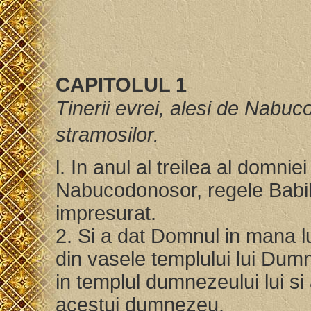
CAPITOLUL 1
Tinerii evrei, alesi de Nabu
stramosilor.
l. In anul al treilea al domniei
Nabucodonosor, regele Babilo
impresurat.
2. Si a dat Domnul in mana lui
din vasele templului lui Dumn
in templul dumnezeului lui si
acestui dumnezeu.