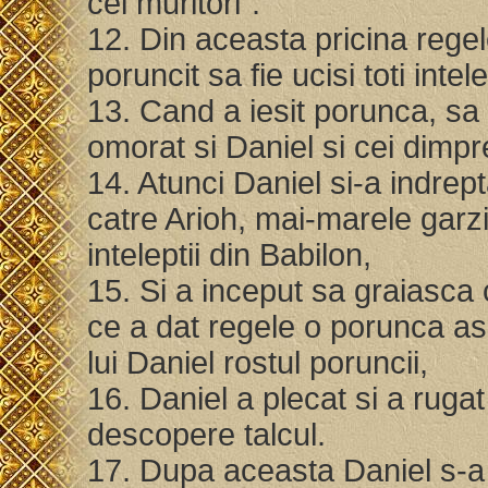
cei muritori".
12. Din aceasta pricina regele
poruncit sa fie ucisi toti intel
13. Cand a iesit porunca, sa fi
omorat si Daniel si cei dimp
14. Atunci Daniel si-a indrept
catre Arioh, mai-marele garzi
inteleptii din Babilon,
15. Si a inceput sa graiasca c
ce a dat regele o porunca as
lui Daniel rostul poruncii,
16. Daniel a plecat si a ruga
descopere talcul.
17. Dupa aceasta Daniel s-a du