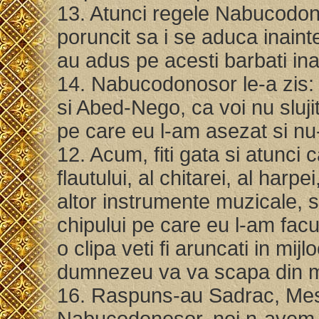
13. Atunci regele Nabucodono
poruncit sa i se aduca inain
au adus pe acesti barbati ina
14. Nabucodonosor le-a zis:
si Abed-Nego, ca voi nu sluji
pe care eu l-am asezat si nu
12. Acum, fiti gata si atunci c
flautului, al chitarei, al harpei
altor instrumente muzicale, s
chipului pe care eu l-am facut
o clipa veti fi aruncati in mij
dumnezeu va va scapa din
16. Raspuns-au Sadrac, Mesa
Nabucodonosor, noi n-avem n