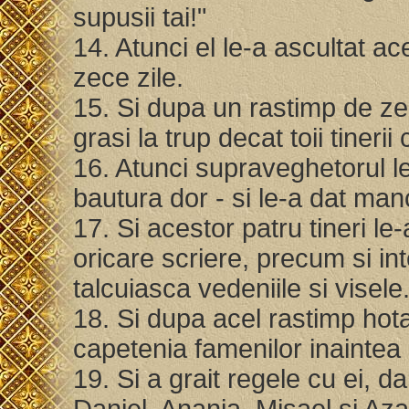
supusii tai!"
14. Atunci el le-a ascultat a
zece zile.
15. Si dupa un rastimp de zec
grasi la trup decat toii tiner
16. Atunci supraveghetorul le
bautura dor - si le-a dat ma
17. Si acestor patru tineri le
oricare scriere, precum si in
talcuiasca vedeniile si visele
18. Si dupa acel rastimp hota
capetenia famenilor inainte
19. Si a grait regele cu ei, da