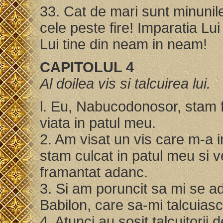
33. Cat de mari sunt minunile
cele peste fire! Imparatia Lu
Lui tine din neam in neam!
CAPITOLUL 4
Al doilea vis si talcuirea lui.
l. Eu, Nabucodonosor, stam f
viata in patul meu.
2. Am visat un vis care m-a 
stam culcat in patul meu si 
framantat adanc.
3. Si am poruncit sa mi se adu
Babilon, care sa-mi talcuiasc
4. Atunci au sosit talcuitorii d