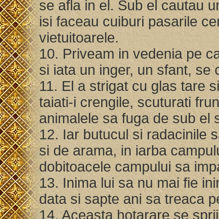
se afla in el. Sub el cautau u
isi faceau cuiburi pasarile ce
vietuitoarele.
10. Priveam in vedenia pe c
si iata un inger, un sfant, se
11. El a strigat cu glas tare 
taiati-i crengile, scuturati fru
animalele sa fuga de sub el si
12. Iar butucul si radacinile 
si de arama, in iarba campulu
dobitoacele campului sa imp
13. Inima lui sa nu mai fie in
data si sapte ani sa treaca p
14. Aceasta hotarare se sprij