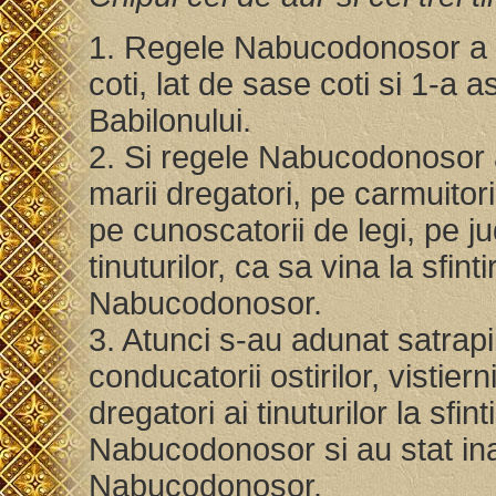
1. Regele Nabucodonosor a fa
coti, lat de sase coti si 1-a 
Babilonului.
2. Si regele Nabucodonosor a
marii dregatori, pe carmuitori,
pe cunoscatorii de legi, pe jud
tinuturilor, ca sa vina la sfint
Nabucodonosor.
3. Atunci s-au adunat satrapii
conducatorii ostirilor, vistiernic
dregatori ai tinuturilor la sfin
Nabucodonosor si au stat inai
Nabucodonosor.