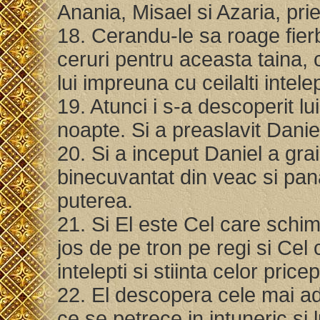
Anania, Misael si Azaria, prie
18. Cerandu-le sa roage fier
ceruri pentru aceasta taina, c
lui impreuna cu ceilalti intele
19. Atunci i s-a descoperit l
noapte. Si a preaslavit Dani
20. Si a inceput Daniel a gr
binecuvantat din veac si pana
puterea.
21. Si El este Cel care schim
jos de pe tron pe regi si Cel 
intelepti si stiinta celor price
22. El descopera cele mai ada
ce se petrece in intuneric si