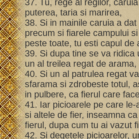
37. Tu, rege al regilor, carui
puterea, taria si marirea,
38. Si in mainile caruia a dat 
precum si fiarele campului si 
peste toate, tu esti capul de 
39. Si dupa tine se va ridica 
un al treilea regat de arama
40. Si un al patrulea regat va 
sfarama si zdrobeste totul, a
in pulbere, ca fierul care face
41. Iar picioarele pe care le-
si altele de fier, inseamna ca 
fierul, dupa cum tu ai vazut 
42. Si degetele picioarelor, u