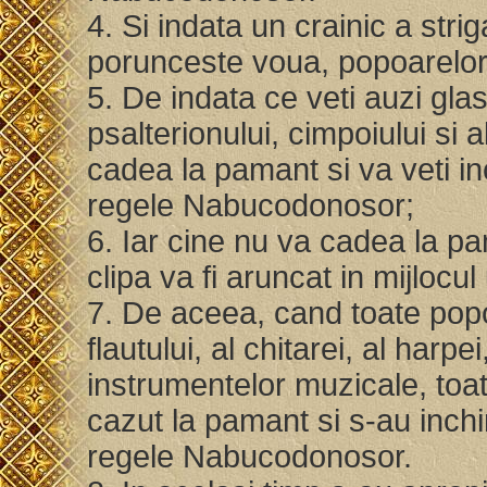
4. Si indata un crainic a strig
porunceste voua, popoarelor,
5. De indata ce veti auzi glasu
psalterionului, cimpoiului si 
cadea la pamant si va veti in
regele Nabucodonosor;
6. Iar cine nu va cadea la pa
clipa va fi aruncat in mijlocu
7. De aceea, cand toate popoa
flautului, al chitarei, al harpei
instrumentelor muzicale, toat
cazut la pamant si s-au inchin
regele Nabucodonosor.