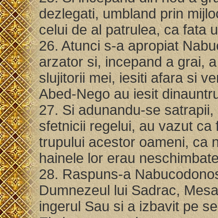
dezlegati, umbland prin mijloc
celui de al patrulea, ca fata un
26. Atunci s-a apropiat Nabu
arzator si, incepand a grai,
slujitorii mei, iesiti afara si
Abed-Nego au iesit dinauntru
27. Si adunandu-se satrapii, d
sfetnicii regelui, au vazut ca
trupului acestor oameni, ca ni
hainele lor erau neschimbate
28. Raspuns-a Nabucodonosor
Dumnezeul lui Sadrac, Mesac
ingerul Sau si a izbavit pe se