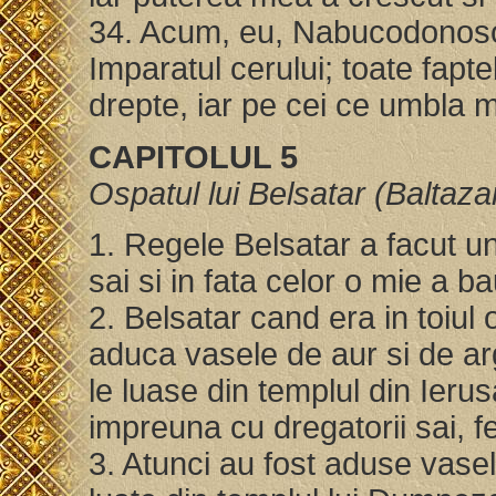
34. Acum, eu, Nabucodonosor
Imparatul cerului; toate fapte
drepte, iar pe cei ce umbla 
CAPITOLUL 5
Ospatul lui Belsatar (Baltazar
1. Regele Belsatar a facut u
sai si in fata celor o mie a ba
2. Belsatar cand era in toiul 
aduca vasele de aur si de ar
le luase din templul din Ierus
impreuna cu dregatorii sai, f
3. Atunci au fost aduse vasel