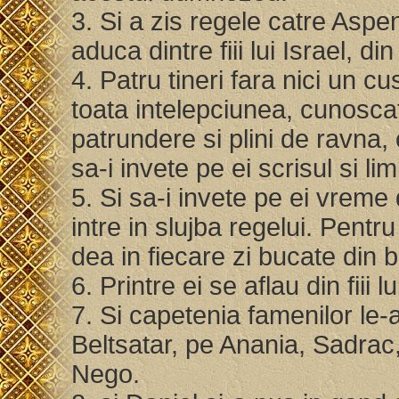
3. Si a zis regele catre Aspe
aduca dintre fiii lui Israel, d
4. Patru tineri fara nici un cu
toata intelepciunea, cunoscat
patrundere si plini de ravna, 
sa-i invete pe ei scrisul si li
5. Si sa-i invete pe ei vreme
intre in slujba regelui. Pentr
dea in fiecare zi bucate din bu
6. Printre ei se aflau din fiii
7. Si capetenia famenilor le
Beltsatar, pe Anania, Sadrac
Nego.