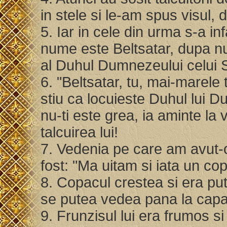
in stele si le-am spus visul, 
5. Iar in cele din urma s-a in
nume este Beltsatar, dupa n
al Duhul Dumnezeului celui S
6. "Beltsatar, tu, mai-marele 
stiu ca locuieste Duhul lui D
nu-ti este grea, ia aminte la 
talcuirea lui!
7. Vedenia pe care am avut-o
fost: "Ma uitam si iata un cop
8. Copacul crestea si era pute
se putea vedea pana la capa
9. Frunzisul lui era frumos si