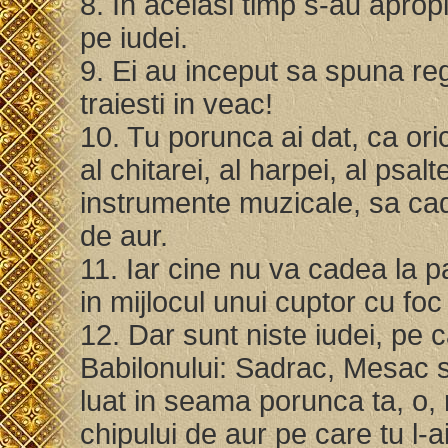
8. In acelasi timp s-au apropi
pe iudei.
9. Ei au inceput sa spuna re
traiesti in veac!
10. Tu porunca ai dat, ca orici
al chitarei, al harpei, al psalt
instrumente muzicale, sa cad
de aur.
11. Iar cine nu va cadea la p
in mijlocul unui cuptor cu foc
12. Dar sunt niste iudei, pe c
Babilonului: Sadrac, Mesac s
luat in seama porunca ta, o, 
chipului de aur pe care tu l-a