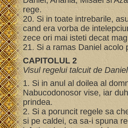
Daniel, Anania, Misael si Aza
rege.
20. Si in toate intrebarile, 
cand era vorba de intelepciun
zece ori mai isteti decat magii
21. Si a ramas Daniel acolo p
CAPITOLUL 2
Visul regelui talcuit de Daniel
1. Si in anul al doilea al dom
Nabucodonosor vise, iar duhul
prindea.
2. Si a poruncit regele sa ch
si pe caldei, ca sa-i spuna reg