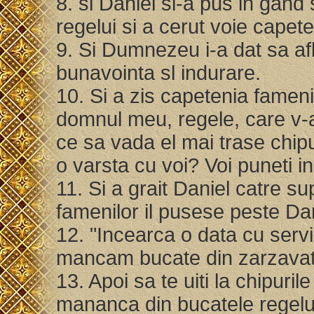
8. si Daniel si-a pus in gand
regelui si a cerut voie cape
9. Si Dumnezeu i-a dat sa afl
bunavointa sl indurare.
10. Si a zis capetenia famen
domnul meu, regele, care v-a 
ce sa vada el mai trase chipur
o varsta cu voi? Voi puneti i
11. Si a grait Daniel catre 
famenilor il pusese peste Dan
12. "Incearca o data cu servii
mancam bucate din zarzavat
13. Apoi sa te uiti la chipurile
mananca din bucatele regelui