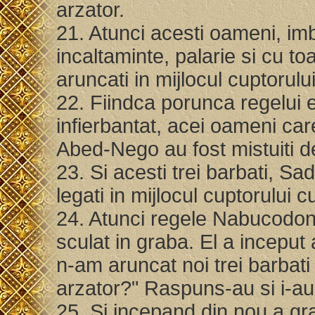
arzator.
21. Atunci acesti oameni, im
incaltaminte, palarie si cu to
aruncati in mijlocul cuptorulu
22. Fiindca porunca regelui e
infierbantat, acei oameni ca
Abed-Nego au fost mistuiti d
23. Si acesti trei barbati, 
legati in mijlocul cuptorului c
24. Atunci regele Nabucodono
sculat in graba. El a inceput a
n-am aruncat noi trei barbati 
arzator?" Raspuns-au si i-au
25. Si incepand din nou a grai