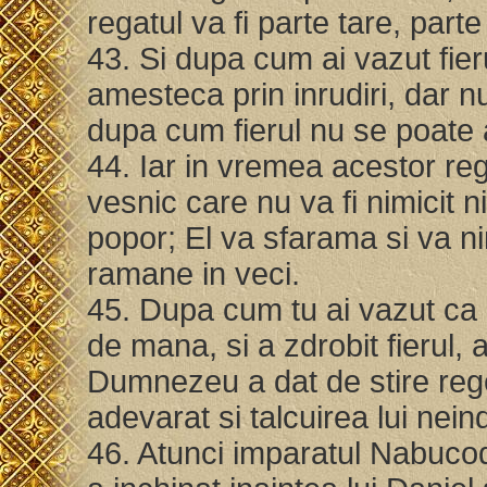
regatul va fi parte tare, part
43. Si dupa cum ai vazut fier
amesteca prin inrudiri, dar n
dupa cum fierul nu se poate 
44. Iar in vremea acestor reg
vesnic care nu va fi nimicit ni
popor; El va sfarama si va ni
ramane in veci.
45. Dupa cum tu ai vazut ca 
de mana, si a zdrobit fierul, a
Dumnezeu a dat de stire regelu
adevarat si talcuirea lui nein
46. Atunci imparatul Nabucod