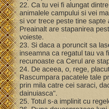
22. Ca tu vei fi alungat dint
animalele campului si vei man
si vor trece peste tine sapte
Preainalt are stapanirea pest
voieste.
23. Si daca a poruncit sa las
inseamna ca regatul tau va fi 
recunoaste ca Cerul are sta
24. De aceea, o, rege, placut 
Rascumpara pacatele tale prin
prin mila catre cei saraci, da
dainuiasca".
25. Totul s-a implinit cu re