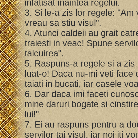
infatisat inaintea regelui.
3. Si le-a zis lor regele: "Am 
vreau sa stiu visul".
4. Atunci caldeii au grait cat
traiesti in veac! Spune servilo
talcuirea".
5. Raspuns-a regele si a zis 
luat-o! Daca nu-mi veti face cu
taiati in bucati, iar casele v
6. Dar daca imi faceti cunoscut
mine daruri bogate si cinstire
lui!"
7. Ei au raspuns pentru a dou
servilor tai visul, iar noi iti