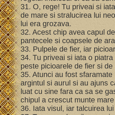
31. O, rege! Tu priveai si ia
de mare si stralucirea lui neo
lui era grozava.
32. Acest chip avea capul de a
pantecele si coapsele de a
33. Pulpele de fier, iar picioa
34. Tu priveai si iata o piatr
peste picioarele de fier si de
35. Atunci au fost sfaramate i
argintul si aurul si au ajuns 
luat cu sine fara ca sa se gas
chipul a crescut munte mare 
36. Iata visul, iar talcuirea 