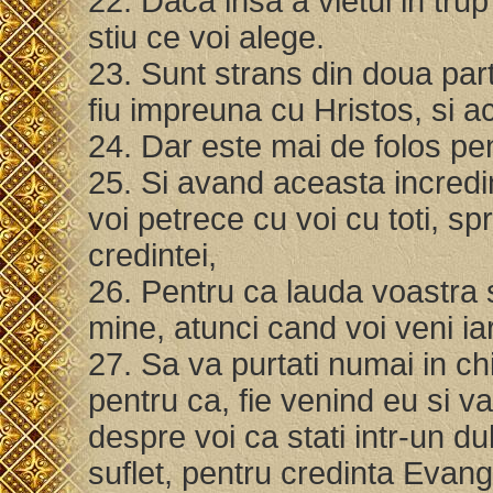
22. Daca insa a vietui in tr
stiu ce voi alege.
23. Sunt strans din doua par
fiu impreuna cu Hristos, si 
24. Dar este mai de folos pe
25. Si avand aceasta incredi
voi petrece cu voi cu toti, s
credintei,
26. Pentru ca lauda voastra s
mine, atunci cand voi veni iar
27. Sa va purtati numai in ch
pentru ca, fie venind eu si v
despre voi ca stati intr-un 
suflet, pentru credinta Evang