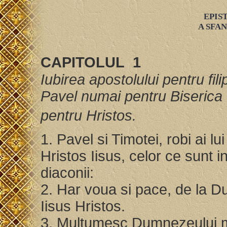
EPIS
A SFA
CAPITOLUL 1
Iubirea apostolului pentru fili
Pavel numai pentru Biserica 
pentru Hristos.
1. Pavel si Timotei, robi ai lui
Hristos Iisus, celor ce sunt i
diaconii:
2. Har voua si pace, de la D
Iisus Hristos.
3. Multumesc Dumnezeului me