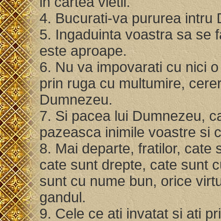
in cartea vietii.
4. Bucurati-va pururea intru 
5. Ingaduinta voastra sa se 
este aproape.
6. Nu va impovarati cu nici o g
prin ruga cu multumire, cereri
Dumnezeu.
7. Si pacea lui Dumnezeu, ca
pazeasca inimile voastre si c
8. Mai departe, fratilor, cate
cate sunt drepte, cate sunt c
sunt cu nume bun, orice virtu
gandul.
9. Cele ce ati invatat si ati pr