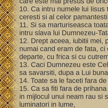
care este mai presus de ori
10. Ca intru numele lui Iisus 
ceresti si al celor pamantest
11. Si sa marturiseasca toat
intru slava lui Dumnezeu-Tat
12. Drept aceea, iubitii mei,
numai cand eram de fata, ci
departe, cu frica si cu cutre
13. Caci Dumnezeu este Cel ce
sa savarsiti, dupa a Lui bun
14. Toate sa le faceti fara de 
15. Ca sa fiti fara de prihana 
in mijlocul unui neam rau si st
luminatori in lume,