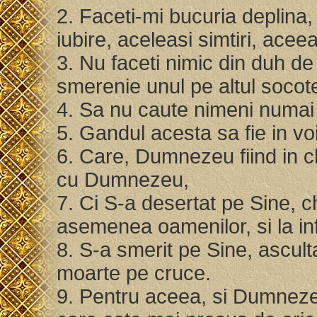
2. Faceti-mi bucuria deplina,
iubire, aceleasi simtiri, ace
3. Nu faceti nimic din duh de 
smerenie unul pe altul socot
4. Sa nu caute nimeni numai al
5. Gandul acesta sa fie in voi
6. Care, Dumnezeu fiind in chi
cu Dumnezeu,
7. Ci S-a desertat pe Sine, 
asemenea oamenilor, si la in
8. S-a smerit pe Sine, ascul
moarte pe cruce.
9. Pentru aceea, si Dumnezeu