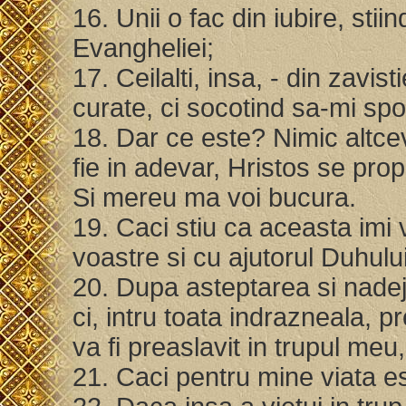
16. Unii o fac din iubire, sti
Evangheliei;
17. Ceilalti, insa, - din zavi
curate, ci socotind sa-mi sp
18. Dar ce este? Nimic altceva
fie in adevar, Hristos se pro
Si mereu ma voi bucura.
19. Caci stiu ca aceasta imi 
voastre si cu ajutorul Duhului
20. Dupa asteptarea si nadejd
ci, intru toata indrazneala, 
va fi preaslavit in trupul meu,
21. Caci pentru mine viata e