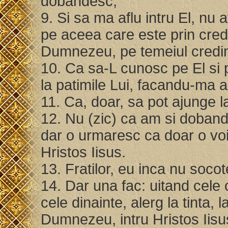
dobandesc,
9. Si sa ma aflu intru El, nu
pe aceea care este prin credi
Dumnezeu, pe temeiul credin
10. Ca sa-L cunosc pe El si pu
la patimile Lui, facandu-ma
11. Ca, doar, sa pot ajunge l
12. Nu (zic) ca am si dobandi
dar o urmaresc ca doar o voi 
Hristos Iisus.
13. Fratilor, eu inca nu socot
14. Dar una fac: uitand cele 
cele dinainte, alerg la tinta, 
Dumnezeu, intru Hristos Iis