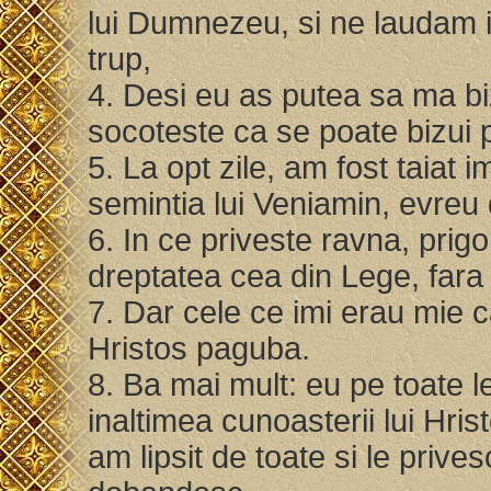
lui Dumnezeu, si ne laudam i
trup,
4. Desi eu as putea sa ma biz
socoteste ca se poate bizui p
5. La opt zile, am fost taiat i
semintia lui Veniamin, evreu 
6. In ce priveste ravna, prigon
dreptatea cea din Lege, fara
7. Dar cele ce imi erau mie c
Hristos paguba.
8. Ba mai mult: eu pe toate 
inaltimea cunoasterii lui Hr
am lipsit de toate si le priv