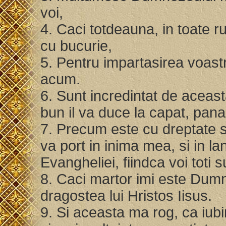
voi,
4. Caci totdeauna, in toate r
cu bucurie,
5. Pentru impartasirea voastr
acum.
6. Sunt incredintat de aceasta
bun il va duce la capat, pana 
7. Precum este cu dreptate s
va port in inima mea, si in lan
Evangheliei, fiindca voi toti 
8. Caci martor imi este Dumn
dragostea lui Hristos Iisus.
9. Si aceasta ma rog, ca iub