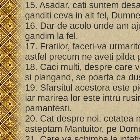
15. Asadar, cati suntem desa
ganditi ceva in alt fel, Dum
16. Dar de acolo unde am aj
gandim la fel.
17. Fratilor, faceti-va urmarit
astfel precum ne aveti pilda 
18. Caci multi, despre care 
si plangand, se poarta ca dus
19. Sfarsitul acestora este p
iar marirea lor este intru rus
pamantesti.
20. Cat despre noi, cetatea n
asteptam Mantuitor, pe Domn
21. Care va schimba la infati