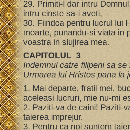
29. Primiti-l dar intru Domnul
intru cinste sa-i aveti,
30. Fiindca pentru lucrul lu
moarte, punandu-si viata in p
voastra in slujirea mea.
CAPITOLUL 3
Indemnul catre filipeni sa se
Urmarea lui Hristos pana la je
1. Mai departe, fratii mei, b
aceleasi lucruri, mie nu-mi e
2. Paziti-va de caini! Paziti-v
taierea imprejur.
3. Pentru ca noi suntem taier