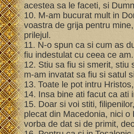
acestea sa le faceti, si Dumn
10. M-am bucurat mult in Domn
voastra de grija pentru mine, 
prilejul.
11. N-o spun ca si cum as du
fiu indestulat cu ceea ce am
12. Stiu sa fiu si smerit, stiu
m-am invatat sa fiu si satul si
13. Toate le pot intru Hristo
14. Insa bine ati facut ca at
15. Doar si voi stiti, filipeni
plecat din Macedonia, nici o 
vorba de dat si de primit, dec
16. Pentru ca si in Tesalonic,