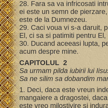
28. Fara sa va infricosati int
ei este un semn de pierzare, 
este de la Dumnezeu.
29. Caci voua vi s-a daruit, 
El, ci sa si patimiti pentru El,
30. Ducand aceeasi lupta, pe 
acum despre mine.
CAPITOLUL 2
Sa urmam pilda iubirii lui Iis
Sa ne silim sa dobandim man
1. Deci, daca este vreun ind
mangaiere a dragostei, daca 
este vreo milostivire si indur