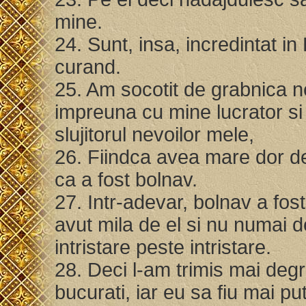
mine.
24. Sunt, insa, incredintat i
curand.
25. Am socotit de grabnica nev
impreuna cu mine lucrator si l
slujitorul nevoilor mele,
26. Fiindca avea mare dor de v
ca a fost bolnav.
27. Intr-adevar, bolnav a f
avut mila de el si nu numai d
intristare peste intristare.
28. Deci l-am trimis mai degr
bucurati, iar eu sa fiu mai pu