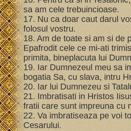
sa am cele trebuincioase.
17. Nu ca doar caut darul vos
folosul vostru.
18. Am de toate si am si de 
Epafrodit cele ce mi-ati trim
primita, bineplacuta lui Du
19. Iar Dumnezeul meu sa im
bogatia Sa, cu slava, intru Hr
20. Iar lui Dumnezeu si Tatalu
21. Imbratisati in Hristos Iisu
fratii care sunt impreuna cu
22. Va imbratiseaza pe voi tot
Cesarului.