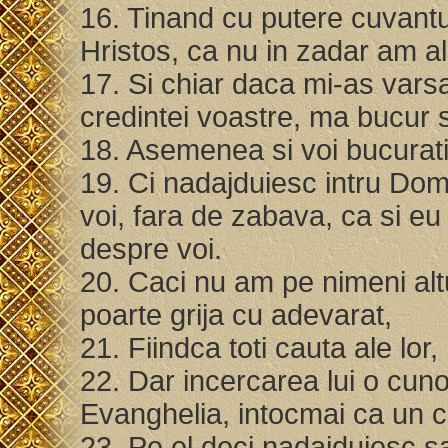
16. Tinand cu putere cuvantul
Hristos, ca nu in zadar am al
17. Si chiar daca mi-as varsa
credintei voastre, ma bucur s
18. Asemenea si voi bucurati-
19. Ci nadajduiesc intru Domn
voi, fara de zabava, ca si eu
despre voi.
20. Caci nu am pe nimeni alt
poarte grija cu adevarat,
21. Fiindca toti cauta ale lor,
22. Dar incercarea lui o cuno
Evanghelia, intocmai ca un c
23. Pe el deci nadajduiesc sa-