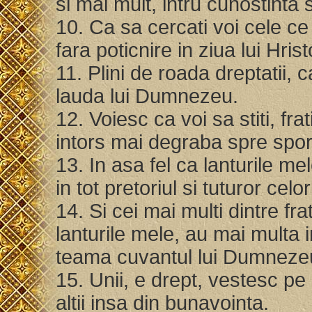
si mai mult, intru cunostinta 
10. Ca sa cercati voi cele ce s
fara poticnire in ziua lui Hris
11. Plini de roada dreptatii, 
lauda lui Dumnezeu.
12. Voiesc ca voi sa stiti, fr
intors mai degraba spre spor
13. In asa fel ca lanturile m
in tot pretoriul si tuturor celor
14. Si cei mai multi dintre fra
lanturile mele, au mai multa
teama cuvantul lui Dumneze
15. Unii, e drept, vestesc pe
altii insa din bunavointa.