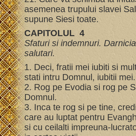
asemenea trupului slavei Sal
supune Siesi toate.
CAPITOLUL 4
Sfaturi si indemnuri. Darnicia 
salutari.
1. Deci, fratii mei iubiti si m
stati intru Domnul, iubitii mei
2. Rog pe Evodia si rog pe Si
Domnul.
3. Inca te rog si pe tine, cred
care au luptat pentru Evang
si cu ceilalti impreuna-lucra