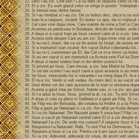
22. Deci i-au zis: Cine esti? Ca sa dam un raspuns celor ce ne-a
23. El a zis: Eu sunt glasul celui ce striga in pustie: "Indrepta
24. Si trimisii erau dintre farisei.
25. Si l-au intrebat si i-au zis: De ce botezi deci, daca tu nu esti
26. Ioan le-a raspuns, zicand: Eu botez cu apa; dar in mijlocul 
27. Cel care vine dupa mine, Care inainte de mine a fost si Car
28. Acestea se petreceau in Betabara, dincolo de Iordan, unde
29. A doua zi a vazut Ioan pe Iisus venind catre el si a zis: Iat
30. Acesta este despre Care eu am zis: Dupa mine vine un barba
31. Si eu nu-L stiam; dar ca sa fie aratat lui Israel, de aceea 
32. Si a marturisit Ioan zicand: Am vazut Duhul coborandu-Se, 
33. Si eu nu-L cunosteam pe El, dar Cel ce m-a trimis sa bote
34. Si eu am vazut si am marturisit ca Acesta este Fiul lui D
35. A doua zi iarasi statea Ioan si doi dintre ucenicii lui.
36. Si privind pe Iisus, Care trecea, a zis: Iata Mielul lui Dumn
37. Si cei doi ucenici l-au auzit cand a spus aceasta si au mer
38. Iar Iisus, intorcandu-Se si vazandu-i ca merg dupa El, le-a zi
39. El le-a zis: Veniti si veti vedea. Au mers deci si au vazut u
40. Unul dintre cei doi care auzisera de la Ioan si venisera dupa
41. Acesta a gasit intai pe Simon, fratele sau, si i-a zis: am ga
42. Si l-a adus la Iisus. Iisus, privind la el, i-a zis: Tu esti Sim
43. A doua zi voia sa plece in Galileea si a gasit pe Filip. Si i-
44. Iar Filip era din Betsaida, din cetatea lui Andrei si a lui Petr
45. Filip a gasit pe Natanael si i-a zis: Am aflat pe Acela despre
46. Si i-a zis Natanael: Din Nazaret poate fi ceva bun? Filip i-a 
47. Iisus a vazut pe Natanael venind catre El si a zis despre el:
48. Natanael I-a zis: De unde ma cunosti? A raspuns Iisus si i-
49. Raspunsu-I-a Natanael: Rabi, Tu esti Fiul lui Dumnezeu, Tu e
50. Raspuns-a Iisus si i-a zis: Pentru ca ti-am spus ca te-am 
51. Si i-a zis: Adevarat, adevarat zic voua, de acum veti vede