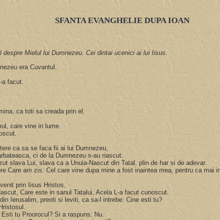
SFANTA EVANGHELIE DUPA IOAN
despre Mielul lui Dumnezeu. Cei dintai ucenici ai lui Iisus.
mnezeu era Cuvantul.
s-a facut.
.
ina, ca toti sa creada prin el.
ul, care vine in lume.
noscut.
putere ca sa se faca fii ai lui Dumnezeu,
 barbateasca, ci de la Dumnezeu s-au nascut.
azut slava Lui, slava ca a Unuia-Nascut din Tatal, plin de har si de adevar.
pre Care am zis: Cel care vine dupa mine a fost inaintea mea, pentru ca mai i
venit prin Iisus Hristos.
scut, Care este in sanul Tatalui, Acela L-a facut cunoscut.
in Ierusalim, preoti si leviti, ca sa-l intrebe: Cine esti tu?
 Hristosul.
nt. Esti tu Proorocul? Si a raspuns: Nu.