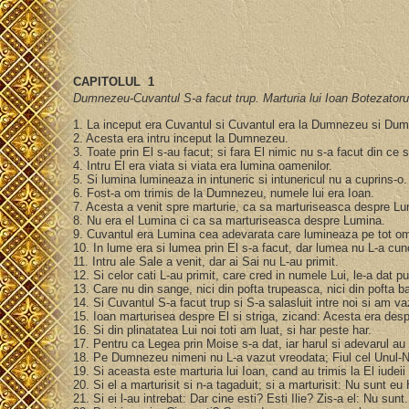
CAPITOLUL 1
Dumnezeu-Cuvantul S-a facut trup. Marturia lui Ioan Botezatorul 
1. La inceput era Cuvantul si Cuvantul era la Dumnezeu si Du
2. Acesta era intru inceput la Dumnezeu.
3. Toate prin El s-au facut; si fara El nimic nu s-a facut din ce 
4. Intru El era viata si viata era lumina oamenilor.
5. Si lumina lumineaza in intuneric si intunericul nu a cuprins-o
6. Fost-a om trimis de la Dumnezeu, numele lui era Ioan.
7. Acesta a venit spre marturie, ca sa marturiseasca despre Lum
8. Nu era el Lumina ci ca sa marturiseasca despre Lumina.
9. Cuvantul era Lumina cea adevarata care lumineaza pe tot om
10. In lume era si lumea prin El s-a facut, dar lumea nu L-a cu
11. Intru ale Sale a venit, dar ai Sai nu L-au primit.
12. Si celor cati L-au primit, care cred in numele Lui, le-a dat 
13. Care nu din sange, nici din pofta trupeasca, nici din pofta
14. Si Cuvantul S-a facut trup si S-a salasluit intre noi si am v
15. Ioan marturisea despre El si striga, zicand: Acesta era des
16. Si din plinatatea Lui noi toti am luat, si har peste har.
17. Pentru ca Legea prin Moise s-a dat, iar harul si adevarul au 
18. Pe Dumnezeu nimeni nu L-a vazut vreodata; Fiul cel Unul-Na
19. Si aceasta este marturia lui Ioan, cand au trimis la El iudeii d
20. Si el a marturisit si n-a tagaduit; si a marturisit: Nu sunt eu
21. Si ei l-au intrebat: Dar cine esti? Esti Ilie? Zis-a el: Nu su