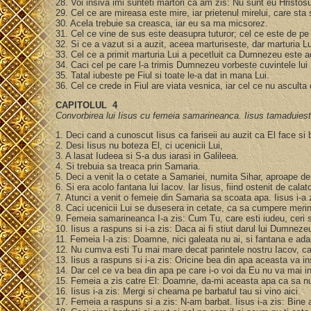
28. Voi insiva imi sunteti martori ca am zis: Nu sunt eu Hristosul
29. Cel ce are mireasa este mire, iar prietenul mirelui, care sta
30. Acela trebuie sa creasca, iar eu sa ma micsorez.
31. Cel ce vine de sus este deasupra tuturor; cel ce este de p
32. Si ce a vazut si a auzit, aceea marturiseste, dar marturia L
33. Cel ce a primit marturia Lui a pecetluit ca Dumnezeu este 
34. Caci cel pe care l-a trimis Dumnezeu vorbeste cuvintele 
35. Tatal iubeste pe Fiul si toate le-a dat in mana Lui.
36. Cel ce crede in Fiul are viata vesnica, iar cel ce nu ascul
CAPITOLUL 4
Convorbirea lui Iisus cu femeia samarineanca. Iisus tamaduieste 
1. Deci cand a cunoscut Iisus ca fariseii au auzit ca El face si
2. Desi Iisus nu boteza El, ci ucenicii Lui,
3. A lasat Iudeea si S-a dus iarasi in Galileea.
4. Si trebuia sa treaca prin Samaria.
5. Deci a venit la o cetate a Samariei, numita Sihar, aproape de l
6. Si era acolo fantana lui Iacov. Iar Iisus, fiind ostenit de cal
7. Atunci a venit o femeie din Samaria sa scoata apa. Iisus i-a
8. Caci ucenicii Lui se dusesera in cetate, ca sa cumpere meri
9. Femeia samarineanca I-a zis: Cum Tu, care esti iudeu, ceri
10. Iisus a raspuns si i-a zis: Daca ai fi stiut darul lui Dumnezeu
11. Femeia I-a zis: Doamne, nici galeata nu ai, si fantana e ad
12. Nu cumva esti Tu mai mare decat parintele nostru Iacov, care 
13. Iisus a raspuns si i-a zis: Oricine bea din apa aceasta va in
14. Dar cel ce va bea din apa pe care i-o voi da Eu nu va mai i
15. Femeia a zis catre El: Doamne, da-mi aceasta apa ca sa nu 
16. Iisus i-a zis: Mergi si cheama pe barbatul tau si vino aici.
17. Femeia a raspuns si a zis: N-am barbat. Iisus i-a zis: Bine 