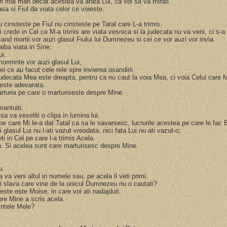
ruri mai mari decat acestea va arata Lui, ca voi sa va mirati.
asa si Fiul da viata celor ce voieste.
 cinsteste pe Fiul nu cinsteste pe Tatal care L-a trimis.
crede in Cel ce M-a trimis are viata vesnica si la judecata nu va veni, ci s-a
nd mortii vor auzi glasul Fiului lui Dumnezeu si cei ce vor auzi vor invia.
 aiba viata in Sine;
ui.
morminte vor auzi glasul Lui,
cei ce au facut cele rele spre invierea osandirii.
udecata Mea este dreapta, pentru ca nu caut la voia Mea, ci voia Celui care M
 este adevarata.
arturia pe care o marturiseste despre Mine.
mantuiti.
 sa va veseliti o clipa in lumina lui.
 pe care Mi le-a dat Tatal ca sa le savarsesc, lucrurile acestea pe care le fa
 glasul Lui nu l-ati vazut vreodata, nici fata Lui nu ati vazut-o;
ti in Cel pe care l-a trimis Acela.
ica. Si acelea sunt care marturisesc despre Mine.
u.
 va veni altul in numele sau, pe acela il veti primi.
i si slava care vine de la unicul Dumnezeu nu o cautati?
ieste este Moise, in care voi ati nadajduit.
spre Mine a scris acela.
vintele Mele?