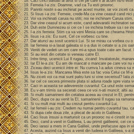
18. Caci cinci barbati ai avut si cel pe care il ai acum nu-ti es
19. Femeia I-a zis: Doamne, vad ca Tu esti prooroc.
20. Parintii nostri s-au inchinat pe acest munte, iar voi ziceti 
21. Si Iisus i-a zis: Femeie, crede-Ma ca vine ceasul cand nici 
22. Voi va inchinati caruia nu stiti; noi ne inchinam Caruia stim
23. Dar vine ceasul si acum este, cand adevaratii inchinatori se v
24. Duh este Dumnezeu si cei ce I se inchina trebuie sa i se in
25. I-a zis femeia: Stim ca va veni Mesia care se cheama Hrist
26. Iisus i-a zis: Eu sunt, Cel ce vorbesc cu tine.
27. Dar atunci au sosit ucenicii Lui. Si se mirau ca vorbea cu o
28. Iar femeia si-a lasat galeata si s-a dus in cetate si a zis oa
29. Veniti de vedeti un om care mi-a spus toate cate am facut
30. Si au iesit din cetate si veneau catre El.
31. Intre timp, ucenicii Lui Il rugau, zicand: Invatatorule, mana
32. Iar El le-a zis: Eu am de mancat o mancare pe care voi nu o
33. Ziceau deci ucenicii intre ei: Nu cumva I-a adus cineva s
34. Iisus le-a zis: Mancarea Mea este sa fac voia Celui ce M-a 
35. Nu ziceti voi ca mai sunt patru luni si vine secerisul? Iata zi
36. Iar cel ce secera primeste plata si aduna roade spre viata
37. Caci in aceasta se adevereste cuvantul: Ca unul este semana
38. Eu v-am trimis sa secerati ceea ce voi n-ati muncit; altii au 
39. Si multi samarineni din cetatea aceea au crezut in El, pent
40. Deci, dupa ce au venit la El, samarinenii Il rugau sa ramana
41. Si cu mult mai multi au crezut pentru cuvantul Lui,
42. Iar femeii i-au zis: Credem nu numai pentru cuvantul tau, ca
43. Si dupa cele doua zile, a plecat de acolo in Galileea.
44. Caci Iisus insusi a marturisit ca un prooroc nu e cinstit in ta
45. Deci, cand a venit in Galileea, L-au primit galileenii, cei ce
46. Deci iarasi a mers in Cana Galileii, unde prefacuse apa in vi
47. Acesta, auzind ca Iisus a venit din Iudeea in Galileea, s-a d