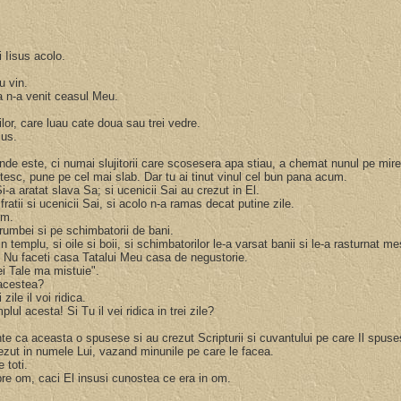
ui Iisus acolo.
au vin.
ca n-a venit ceasul Meu.
ilor, care luau cate doua sau trei vedre.
sus.
unde este, ci numai slujitorii care scosesera apa stiau, a chemat nunul pe mir
etesc, pune pe cel mai slab. Dar tu ai tinut vinul cel bun pana acum.
Si-a aratat slava Sa; si ucenicii Sai au crezut in El.
tii si ucenicii Sai, si acolo n-a ramas decat putine zile.
lim.
orumbei si pe schimbatorii de bani.
in templu, si oile si boii, si schimbatorilor le-a varsat banii si le-a rasturnat m
i. Nu faceti casa Tatalui Meu casa de negustorie.
ei Tale ma mistuie".
i acestea?
zile il voi ridica.
plul acesta! Si Tu il vei ridica in trei zile?
nte ca aceasta o spusese si au crezut Scripturii si cuvantului pe care Il spus
crezut in numele Lui, vazand minunile pe care le facea.
e toti.
pre om, caci El insusi cunostea ce era in om.