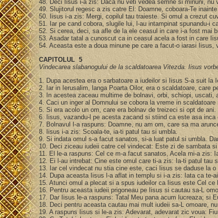
48. Deci Iisus i-a zis: Daca nu veti vedea semne si minuni, nu 
49. Slujitorul regesc a zis catre El: Doamne, coboara-Te inaint
50. Iisus i-a zis: Mergi, copilul tau traieste. Si omul a crezut cu
51. Iar pe cand cobora, slugile lui, l-au intampinat spunandu-i ca 
52. Si cerea, deci, sa afle de la ele ceasul in care i-a fost mai bi
53. Asadar tatal a cunoscut ca in ceasul acela a fost in care Iisus
54. Aceasta este a doua minune pe care a facut-o iarasi Iisus, 
CAPITOLUL 5
Vindecarea slabanogului de la scaldatoarea Vitezda. Iisus vor
1. Dupa acestea era o sarbatoare a iudeilor si Iisus S-a suit la 
2. Iar in Ierusalim, langa Poarta Oilor, era o scaldatoare, care
3. In acestea zaceau multime de bolnavi, orbi, schiopi, uscati,
4. Caci un inger al Domnului se cobora la vreme in scaldatoare si
5. Si era acolo un om, care era bolnav de treizeci si opt de ani.
6. Iisus, vazandu-l pe acesta zacand si stiind ca este asa inca 
7. Bolnavul I-a raspuns: Doamne, nu am om, care sa ma arunce 
8. Iisus i-a zis: Scoala-te, ia-ti patul tau si umbla.
9. Si indata omul s-a facut sanatos, si-a luat patul si umbla. 
10. Deci ziceau iudeii catre cel vindecat: Este zi de sambata si n
11. El le-a raspuns: Cel ce m-a facut sanatos, Acela mi-a zis: Ia
12. Ei l-au intrebat: Cine este omul care ti-a zis: Ia-ti patul tau
13. Iar cel vindecat nu stia cine este, caci Iisus se daduse la o
14. Dupa aceasta Iisus l-a aflat in templu si i-a zis: Iata ca te
15. Atunci omul a plecat si a spus iudeilor ca Iisus este Cel ce
16. Pentru aceasta iudeii prigoneau pe Iisus si cautau sa-L o
17. Dar Iisus le-a raspuns: Tatal Meu pana acum lucreaza; si E
18. Deci pentru aceasta cautau mai mult iudeii sa-L omoare, 
19. A raspuns Iisus si le-a zis: Adevarat, adevarat zic voua: Fi