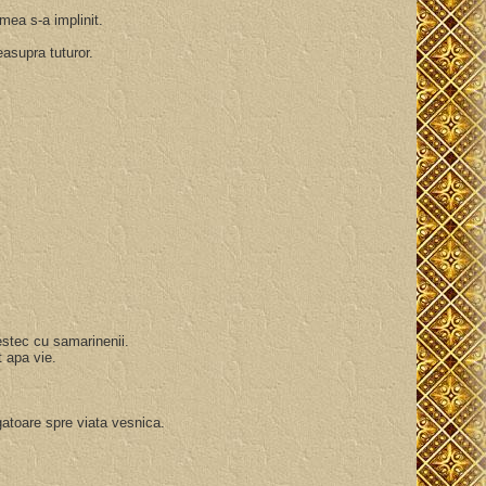
 mea s-a implinit.
easupra tuturor.
estec cu samarinenii.
at apa vie.
rgatoare spre viata vesnica.