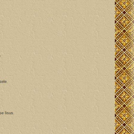
e,
esele.
ese Iisus.