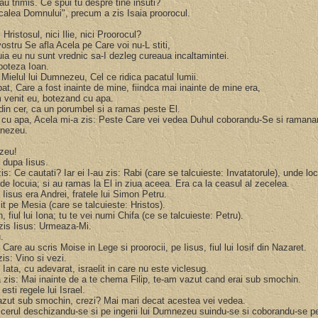
u trimis. Ce spui tu despre tine insuti?
ti calea Domnului", precum a zis Isaia proorocul.
 Hristosul, nici Ilie, nici Proorocul?
vostru Se afla Acela pe Care voi nu-L stiti,
uia eu nu sunt vrednic sa-I dezleg cureaua incaltamintei.
 boteza Ioan.
a Mielul lui Dumnezeu, Cel ce ridica pacatul lumii.
t, Care a fost inainte de mine, fiindca mai inainte de mine era,
am venit eu, botezand cu apa.
din cer, ca un porumbel si a ramas peste El.
z cu apa, Acela mi-a zis: Peste Care vei vedea Duhul coborandu-Se si ramana
umnezeu.
ezeu!
s dupa Iisus.
s: Ce cautati? Iar ei I-au zis: Rabi (care se talcuieste: Invatatorule), unde lo
nde locuia; si au ramas la El in ziua aceea. Era ca la ceasul al zecelea.
 Iisus era Andrei, fratele lui Simon Petru.
sit pe Mesia (care se talcuieste: Hristos).
on, fiul lui Iona; tu te vei numi Chifa (ce se talcuieste: Petru).
a zis Iisus: Urmeaza-Mi.
u.
 Care au scris Moise in Lege si proorocii, pe Iisus, fiul lui Iosif din Nazaret.
zis: Vino si vezi.
 Iata, cu adevarat, israelit in care nu este viclesug.
a zis: Mai inainte de a te chema Filip, te-am vazut cand erai sub smochin.
sti regele lui Israel.
vazut sub smochin, crezi? Mai mari decat acestea vei vedea.
a cerul deschizandu-se si pe ingerii lui Dumnezeu suindu-se si coborandu-se p