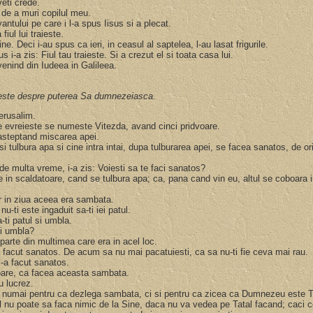
veti crede.
e de a muri copilul meu.
vantului pe care i l-a spus Iisus si a plecat.
fiul lui traieste.
ne. Deci i-au spus ca ieri, in ceasul al saptelea, l-au lasat frigurile.
 i-a zis: Fiul tau traieste. Si a crezut el si toata casa lui.
venind din Iudeea in Galileea.
beste despre puterea Sa dumnezeiasca.
Ierusalim.
 pe evreieste se numeste Vitezda, avand cinci pridvoare.
 asteptand miscarea apei.
 tulbura apa si cine intra intai, dupa tulburarea apei, se facea sanatos, de or
de multa vreme, i-a zis: Voiesti sa te faci sanatos?
in scaldatoare, cand se tulbura apa; ca, pana cand vin eu, altul se coboara
Dar in ziua aceea era sambata.
u-ti este ingaduit sa-ti iei patul.
-ti patul si umbla.
 si umbla?
 parte din multimea care era in acel loc.
-ai facut sanatos. De acum sa nu mai pacatuiesti, ca sa nu-ti fie ceva mai rau.
 l-a facut sanatos.
moare, ca facea aceasta sambata.
u lucrez.
nu numai pentru ca dezlega sambata, ci si pentru ca zicea ca Dumnezeu este
ul nu poate sa faca nimic de la Sine, daca nu va vedea pe Tatal facand; caci c