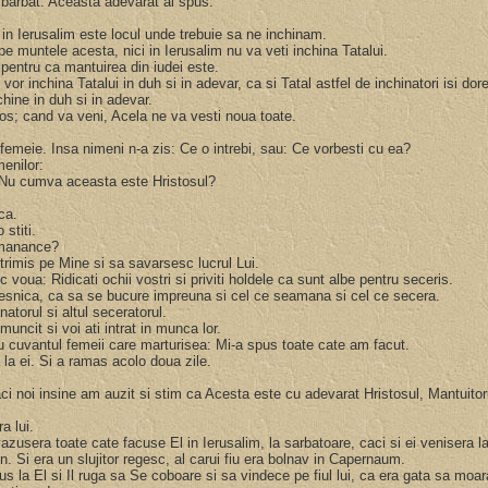
te barbat. Aceasta adevarat ai spus.
ca in Ierusalim este locul unde trebuie sa ne inchinam.
pe muntele acesta, nici in Ierusalim nu va veti inchina Tatalui.
, pentru ca mantuirea din iudei este.
or inchina Tatalui in duh si in adevar, ca si Tatal astfel de inchinatori isi dor
chine in duh si in adevar.
os; cand va veni, Acela ne va vesti noua toate.
 femeie. Insa nimeni n-a zis: Ce o intrebi, sau: Ce vorbesti cu ea?
menilor:
. Nu cumva aceasta este Hristosul?
nca.
 stiti.
a manance?
trimis pe Mine si sa savarsesc lucrul Lui.
c voua: Ridicati ochii vostri si priviti holdele ca sunt albe pentru seceris.
 vesnica, ca sa se bucure impreuna si cel ce seamana si cel ce secera.
torul si altul seceratorul.
muncit si voi ati intrat in munca lor.
ru cuvantul femeii care marturisea: Mi-a spus toate cate am facut.
 la ei. Si a ramas acolo doua zile.
ci noi insine am auzit si stim ca Acesta este cu adevarat Hristosul, Mantuitor
ra lui.
 vazusera toate cate facuse El in Ierusalim, la sarbatoare, caci si ei venisera 
n. Si era un slujitor regesc, al carui fiu era bolnav in Capernaum.
us la El si Il ruga sa Se coboare si sa vindece pe fiul lui, ca era gata sa moa