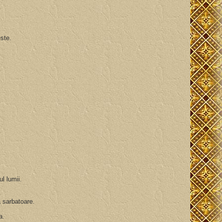
este.
ul lumii.
la sarbatoare.
ra.