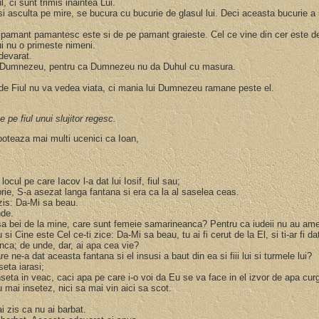
, ci sunt trimis inaintea Lui.
 si asculta pe mire, se bucura cu bucurie de glasul lui. Deci aceasta bucurie a
e pamant pamantesc este si de pe pamant graieste. Cel ce vine din cer este d
ui nu o primeste nimeni.
adevarat.
lui Dumnezeu, pentru ca Dumnezeu nu da Duhul cu masura.
ta de Fiul nu va vedea viata, ci mania lui Dumnezeu ramane peste el.
pe fiul unui slujitor regesc.
 boteaza mai multi ucenici ca Ioan,
ocul pe care Iacov l-a dat lui Iosif, fiul sau;
atorie, S-a asezat langa fantana si era ca la al saselea ceas.
 zis: Da-Mi sa beau.
nde.
 sa bei de la mine, care sunt femeie samarineanca? Pentru ca iudeii nu au am
 si Cine este Cel ce-ti zice: Da-Mi sa beau, tu ai fi cerut de la El, si ti-ar fi d
anca; de unde, dar, ai apa cea vie?
ne-a dat aceasta fantana si el insusi a baut din ea si fiii lui si turmele lui?
seta iarasi;
nseta in veac, caci apa pe care i-o voi da Eu se va face in el izvor de apa cu
mai insetez, nici sa mai vin aici sa scot.
ai zis ca nu ai barbat.