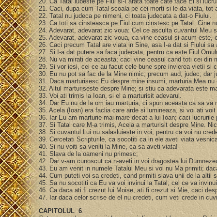
20. Ca Tatal iubeste pe Fiul si-I arata toate cate face El si luc
21. Caci, dupa cum Tatal scoala pe cei morti si le da viata, tot 
22. Tatal nu judeca pe nimeni, ci toata judecata a dat-o Fiului.
23. Ca toti sa cinsteasca pe Fiul cum cinstesc pe Tatal. Cine nu
24. Adevarat, adevarat zic voua: Cel ce asculta cuvantul Meu si 
25. Adevarat, adevarat zic voua, ca vine ceasul si acum este, ca
26. Caci precum Tatal are viata in Sine, asa I-a dat si Fiului sa
27. Si I-a dat putere sa faca judecata, pentru ca este Fiul Omul
28. Nu va mirati de aceasta; caci vine ceasul cand toti cei din 
29. Si vor iesi, cei ce au facut cele bune spre invierea vietii si 
30. Eu nu pot sa fac de la Mine nimic; precum aud, judec; dar j
31. Daca marturisesc Eu despre mine insumi, marturia Mea nu
32. Altul marturiseste despre Mine; si stiu ca adevarata este m
33. Voi ati trimis la Ioan, si el a marturisit adevarul.
34. Dar Eu nu de la om iau marturia, ci spun aceasta ca sa va 
35. Acela (Ioan) era faclia care arde si lumineaza, si voi ati voit
36. Iar Eu am marturie mai mare decat a lui Ioan; caci lucrurile
37. Si Tatal care M-a trimis, Acela a marturisit despre Mine. Nici
38. Si cuvantul Lui nu salasluieste in voi, pentru ca voi nu crede
39. Cercetati Scripturile, ca socotiti ca in ele aveti viata vesn
40. Si nu voiti sa veniti la Mine, ca sa aveti viata!
41. Slava de la oameni nu primesc;
42. Dar v-am cunoscut ca n-aveti in voi dragostea lui Dumneze
43. Eu am venit in numele Tatalui Meu si voi nu Ma primiti; daca
44. Cum puteti voi sa credeti, cand primiti slava unii de la alti
45. Sa nu socotiti ca Eu va voi invinui la Tatal; cel ce va invinu
46. Ca daca ati fi crezut lui Moise, ati fi crezut si Mie, caci de
47. Iar daca celor scrise de el nu credeti, cum veti crede in cu
CAPITOLUL 6