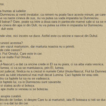
tos.
 fruntas al iudeilor.
 la Dumnezeu ai venit invatator; ca nimeni nu poate face aceste minuni, pe ca
nu se va naste cineva de sus, nu va putea sa vada imparatia lui Dumnezeu.
nd batran? Oare, poate sa intre a doua oara in pantecele mamei sale si sa se
te cineva din apa si din Duh, nu va putea sa intre in imparatia lui Dumnezeu.
, duh este.
 unde vine, nici incotro se duce. Astfel este cu oricine e nascut din Duhul.
nu cunosti acestea?
 am vazut marturisim, dar marturia noastra nu o primiti.
ede cele ceresti?
r, Fiul Omului, Care este in cer.
a se inalte Fiul Omului,
ca.
-Nascut L-a dat ca oricine crede in El sa nu piara, ci sa aiba viata vesnica.
 lumea, ci ca sa se mantuiasca, prin El, lumea.
 fost judecat, fiindca nu a crezut in numele Celui Unuia-Nascut, Fiul lui Dumn
nii au iubit intunericul mai mult decat Lumina. Caci faptele lor erau rele.
ntru ca faptele lui sa nu se vadeasca.
te faptele lui, ca in Dumnezeu sunt savarsite.
 si statea acolo si boteza.
o ape multe si veneau si se botezau.
 asupra curatirii.
dincolo de Iordan, si despre Care tu ai marturisit, iata El boteaza si toti se duc
 i s-a dat lui din cer.