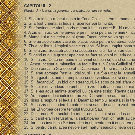
CAPITOLUL 2
Nunta din Cana. Izgonirea vanzatorilor din templu.
1. Si a treia zi s-a facut nunta in Cana Galileii si era si mama l
2. Si a fost chemat si Iisus si ucenicii Sai la nunta.
3. Si sfarsindu-se vinul, a zis mama lui Iisus catre El: Nu mai 
4. A zis ei Iisus: Ce ne priveste pe mine si pe tine, femeie? In
5. Mama Lui a zis celor ce slujeau: Faceti orice va va spune.
6. Si erau acolo sase vase de piatra, puse pentru curatirea iude
7. Zis-a lor Iisus: Umpleti vasele cu apa. Si le-au umplut pana 
8. Si le-a zis: Scoateti acum si aduceti nunului. Iar ei i-au dus.
9. Si cand nunul a gustat apa care se facuse vin si nu stia de 
10. Si i-a zis: Orice om pune intai vinul cel bun si, cand se am
11. Acest inceput al minunilor l-a facut Iisus in Cana Galileii si 
12. Dupa aceasta S-a coborat in Capernaum, El si mama Sa si fra
13. Si erau aproape Pastile iudeilor, si Iisus S-a urcat la Ierusa
14. Si a gasit sezand in templu pe cei ce vindeau boi si oi si p
15. Si, facandu-Si un bici din streanguri, i-a scos pe toti afara d
16. Si celor ce vindeau porumbei le-a zis: Luati acestea de aic
17. Si si-au adus aminte ucenicii Lui ca este scris: "Ravna cas
18. Au raspuns deci iudeii si I-au zis: Ce semn ne arati ca fac
19. Iisus a raspuns si le-a zis: Daramati templul acesta si in trei 
20. Si au zis deci iudeii: In patruzeci si sase de ani s-a zidit tem
21. Iar El vorbea despre templul trupului Sau.
22. Deci, cand S-a sculat din morti, ucenicii Lui si-au adus ami
23. Si cand era in Ierusalim, la sarbatoarea Pastilor, multi au 
24. Iar Iisus insusi nu Se incredea in ei, pentru ca ii cunostea p
25. Si pentru ca nu avea nevoie sa-I marturiseasca cineva des