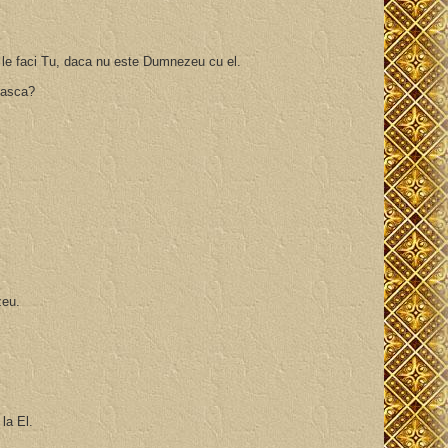
re le faci Tu, daca nu este Dumnezeu cu el.
 nasca?
ezeu.
 la El.