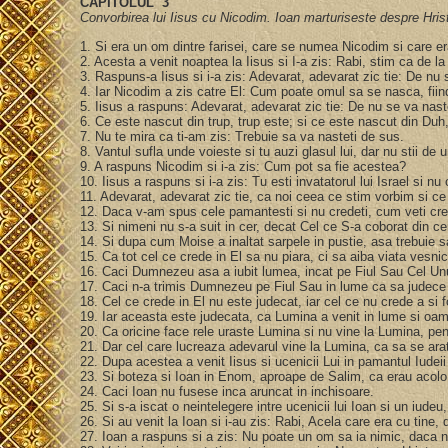
CAPITOLUL 3
Convorbirea lui Iisus cu Nicodim. Ioan marturiseste despre Hris
1. Si era un om dintre farisei, care se numea Nicodim si care era
2. Acesta a venit noaptea la Iisus si I-a zis: Rabi, stim ca de
3. Raspuns-a Iisus si i-a zis: Adevarat, adevarat zic tie: De 
4. Iar Nicodim a zis catre El: Cum poate omul sa se nasca, fii
5. Iisus a raspuns: Adevarat, adevarat zic tie: De nu se va nas
6. Ce este nascut din trup, trup este; si ce este nascut din Duh
7. Nu te mira ca ti-am zis: Trebuie sa va nasteti de sus.
8. Vantul sufla unde voieste si tu auzi glasul lui, dar nu stii de
9. A raspuns Nicodim si i-a zis: Cum pot sa fie acestea?
10. Iisus a raspuns si i-a zis: Tu esti invatatorul lui Israel si 
11. Adevarat, adevarat zic tie, ca noi ceea ce stim vorbim si ce
12. Daca v-am spus cele pamantesti si nu credeti, cum veti cr
13. Si nimeni nu s-a suit in cer, decat Cel ce S-a coborat din ce
14. Si dupa cum Moise a inaltat sarpele in pustie, asa trebuie s
15. Ca tot cel ce crede in El sa nu piara, ci sa aiba viata vesni
16. Caci Dumnezeu asa a iubit lumea, incat pe Fiul Sau Cel Unul
17. Caci n-a trimis Dumnezeu pe Fiul Sau in lume ca sa judece
18. Cel ce crede in El nu este judecat, iar cel ce nu crede a si
19. Iar aceasta este judecata, ca Lumina a venit in lume si oame
20. Ca oricine face rele uraste Lumina si nu vine la Lumina, pe
21. Dar cel care lucreaza adevarul vine la Lumina, ca sa se ara
22. Dupa acestea a venit Iisus si ucenicii Lui in pamantul Iudeii
23. Si boteza si Ioan in Enom, aproape de Salim, ca erau acol
24. Caci Ioan nu fusese inca aruncat in inchisoare.
25. Si s-a iscat o neintelegere intre ucenicii lui Ioan si un iudeu,
26. Si au venit la Ioan si i-au zis: Rabi, Acela care era cu tine, 
27. Ioan a raspuns si a zis: Nu poate un om sa ia nimic, daca nu