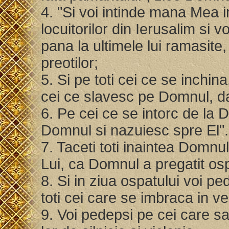
4. "Si voi intinde mana Mea im
locuitorilor din Ierusalim si 
pana la ultimele lui ramasite,
preotilor;
5. Si pe toti cei ce se inchina,
cei ce slavesc pe Domnul, da
6. Pe cei ce se intorc de la
Domnul si nazuiesc spre El"
7. Taceti toti inaintea Domn
Lui, ca Domnul a pregatit ospa
8. Si in ziua ospatului voi pe
toti cei care se imbraca in v
9. Voi pedepsi pe cei care s