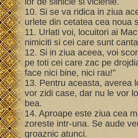
lor de silnicie si viclenie.
10. Si se va ridica in ziua ac
urlete din cetatea cea noua 
11. Urlati voi, locuitori ai Ma
nimiciti si cei care sunt canta
12. Si in ziua aceea, voi scor
pe toti cei care zac pe drojdi
face nici bine, nici rau!"
13. Pentru aceasta, averea lor
vor zidi case, dar nu le vor loc
bea.
14. Aproape este ziua cea m
zoreste intr-una. Se aude ve
groaznic atunci.