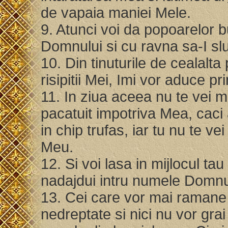
de vapaia maniei Mele.
9. Atunci voi da popoarelor 
Domnului si cu ravna sa-I sl
10. Din tinuturile de cealalta p
risipitii Mei, Imi vor aduce p
11. In ziua aceea nu te vei ma
pacatuit impotriva Mea, caci 
in chip trufas, iar tu nu te v
Meu.
12. Si voi lasa in mijlocul t
nadajdui intru numele Domnu
13. Cei care vor mai ramane 
nedreptate si nici nu vor gra