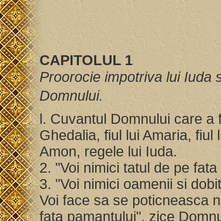
CAPITOLUL 1
Proorocie impotriva lui Iuda s
Domnului.
l. Cuvantul Domnului care a fos
Ghedalia, fiul lui Amaria, fiul lu
Amon, regele lui Iuda.
2. "Voi nimici tatul de pe fa
3. "Voi nimici oamenii si dobit
Voi face sa se poticneasca ne
fata pamantului", zice Domn