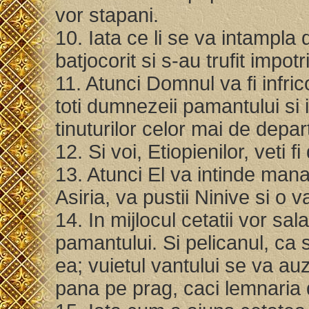
vor stapani.
10. Iata ce li se va intampla 
batjocorit si s-au trufit imp
11. Atunci Domnul va fi infric
toti dumnezeii pamantului si i
tinuturilor celor mai de depar
12. Si voi, Etiopienilor, veti
13. Atunci El va intinde man
Asiria, va pustii Ninive si o 
14. In mijlocul cetatii vor sal
pamantului. Si pelicanul, ca s
ea; vuietul vantului se va auzi
pana pe prag, caci lemnaria 