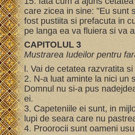
15. Iata cum a ajuns cetatea 
care zicea in sine: "Eu sunt 
fost pustiita si prefacuta in 
pe langa ea va fluiera si va
CAPITOLUL 3
Mustrarea Iudeilor pentru fara
l. Vai de cetatea razvratita s
2. N-a luat aminte la nici un 
Domnul nu si-a pus nadejdea
ei.
3. Capeteniile ei sunt, in mijl
lupi de seara care nu pastre
4. Proorocii sunt oameni usur