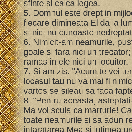
sfinte si calca legea.
5. Domnul este drept in mijloc
fiecare dimineata El da la lu
si nici nu cunoaste nedrepta
6. Nimicit-am neamurile, pusti
goale si fara nici un trecator;
ramas in ele nici un locuitor.
7. Si am zis: "Acum te vei te
locasul tau nu va mai fi nimi
vartos se sileau sa faca fapt
8. "Pentru aceasta, asteptat
Ma voi scula ca marturie! Ca
toate neamurile si sa adun r
intaratarea Mea si iutimea urg