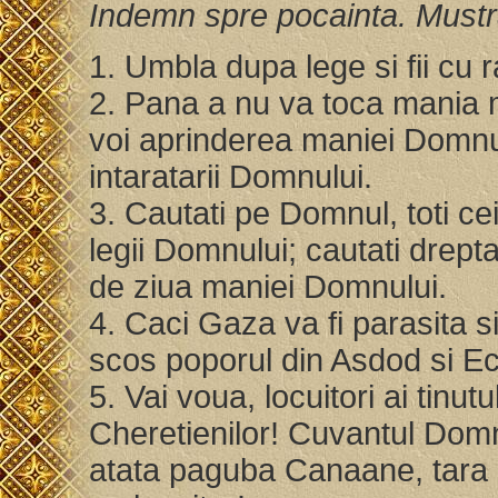
Indemn spre pocainta. Mustr
1. Umbla dupa lege si fii cu 
2. Pana a nu va toca mania 
voi aprinderea maniei Domnul
intaratarii Domnului.
3. Cautati pe Domnul, toti cei
legii Domnului; cautati dreptat
de ziua maniei Domnului.
4. Caci Gaza va fi parasita si
scos poporul din Asdod si Ec
5. Vai voua, locuitori ai tinu
Cheretienilor! Cuvantul Domnu
atata paguba Canaane, tara a