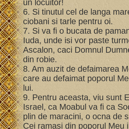
un locuitor!
6. Si tinutul cel de langa ma
ciobani si tarle pentru oi.
7. Si va fi o bucata de pama
Iuda, unde isi vor paste turm
Ascalon, caci Domnul Dumnezeu
din robie.
8. Am auzit de defaimarea Moa
care au defaimat poporul Meu
lui.
9. Pentru aceasta, viu sunt
Israel, ca Moabul va fi ca So
plin de maracini, o ocna de s
Cei ramasi din poporul Meu ii 