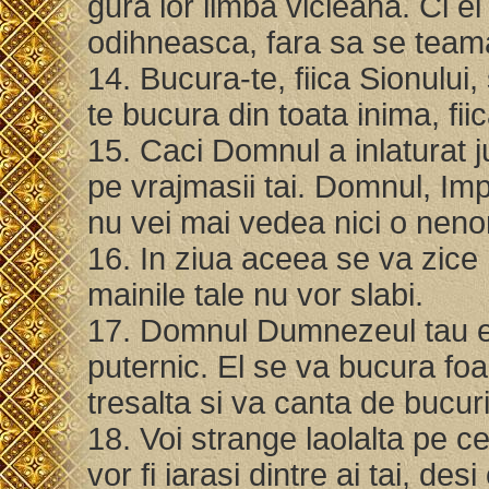
gura lor limba vicleana. Ci 
odihneasca, fara sa se team
14. Bucura-te, fiica Sionului,
te bucura din toata inima, fii
15. Caci Domnul a inlaturat ju
pe vrajmasii tai. Domnul, Impar
nu vei mai vedea nici o neno
16. In ziua aceea se va zice 
mainile tale nu vor slabi.
17. Domnul Dumnezeul tau est
puternic. El se va bucura foa
tresalta si va canta de bucur
18. Voi strange laolalta pe cei
vor fi iarasi dintre ai tai, de