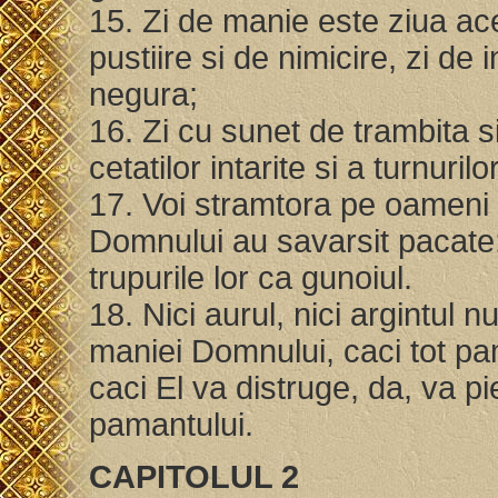
15. Zi de manie este ziua ace
pustiire si de nimicire, zi de 
negura;
16. Zi cu sunet de trambita s
cetatilor intarite si a turnurilo
17. Voi stramtora pe oameni s
Domnului au savarsit pacate; 
trupurile lor ca gunoiul.
18. Nici aurul, nici argintul 
maniei Domnului, caci tot pam
caci El va distruge, da, va pier
pamantului.
CAPITOLUL 2