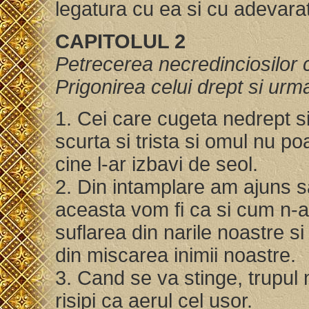
legatura cu ea si cu adevarat 
CAPITOLUL 2
Petrecerea necredinciosilor 
Prigonirea celui drept si urma
1. Cei care cugeta nedrept si
scurta si trista si omul nu p
cine l-ar izbavi de seol.
2. Din intamplare am ajuns 
aceasta vom fi ca si cum n-am
suflarea din narile noastre s
din miscarea inimii noastre.
3. Cand se va stinge, trupul
risipi ca aerul cel usor.