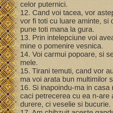
celor puternici.
12. Cand voi tacea, vor aste
vor fi toti cu luare aminte, s
pune toti mana la gura.
13. Prin intelepciune voi ave
mine o pomenire vesnica.
14. Voi carmui popoare, si se
mele.
15. Tirani temuti, cand vor 
ma voi arata bun multimilor s
16. Si inapoindu-ma in casa 
caci petrecerea cu ea n-are 
durere, ci veselie si bucurie.
17. Am chibzuit aceste gandur