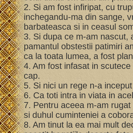
2. Si am fost infiripat, cu tr
inchegandu-ma din sange, v
barbateasca si in ceasul som
3. Si dupa ce m-am nascut, a
pamantul obstestii patimiri am
ca la toata lumea, a fost pl
4. Am fost infasat in scutece 
cap.
5. Si nici un rege n-a inceput
6. Ca toti intra in viata in acel
7. Pentru aceea m-am rugat s
si duhul cuminteniei a cobor
8. Am tinut la ea mai mult dec