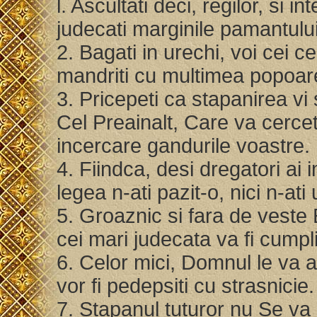
l. Ascultati deci, regilor, si in
judecati marginile pamantulu
2. Bagati in urechi, voi cei c
mandriti cu multimea popoar
3. Pricepeti ca stapanirea vi
Cel Preainalt, Care va cercet
incercare gandurile voastre.
4. Fiindca, desi dregatori ai i
legea n-ati pazit-o, nici n-a
5. Groaznic si fara de veste 
cei mari judecata va fi cumpl
6. Celor mici, Domnul le va ar
vor fi pedepsiti cu strasnicie
7. Stapanul tuturor nu Se va 