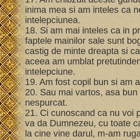
inima mea si am inteles ca ne
intelepciunea.
18. Si am mai inteles ca in pr
faptele mainilor sale sunt bog
castig de minte dreapta si ca
aceea am umblat pretutindeni
intelepciune.
19. Am fost copil bun si am a
20. Sau mai vartos, asa bun 
nespurcat.
21. Ci cunoscand ca nu voi p
va da Dumnezeu, cu toate ca 
la cine vine darul, m-am rug