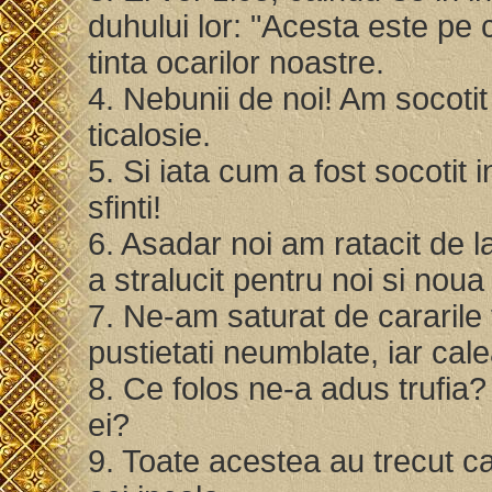
duhului lor: "Acesta este pe 
tinta ocarilor noastre.
4. Nebunii de noi! Am socotit 
ticalosie.
5. Si iata cum a fost socotit i
sfinti!
6. Asadar noi am ratacit de la
a stralucit pentru noi si nou
7. Ne-am saturat de cararile f
pustietati neumblate, iar c
8. Ce folos ne-a adus trufia? 
ei?
9. Toate acestea au trecut c