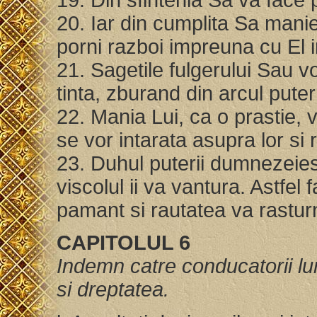
20. Iar din cumplita Sa mani
porni razboi impreuna cu El 
21. Sagetile fulgerului Sau vo
tinta, zburand din arcul puter
22. Mania Lui, ca o prastie, 
se vor intarata asupra lor si r
23. Duhul puterii dumnezeiest
viscolul ii va vantura. Astfel
pamant si rautatea va rastur
CAPITOLUL 6
Indemn catre conducatorii lu
si dreptatea.