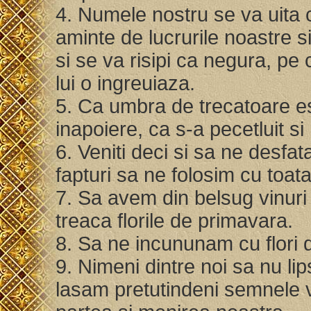
4. Numele nostru se va uita 
aminte de lucrurile noastre s
si se va risipi ca negura, pe
lui o ingreuiaza.
5. Ca umbra de trecatoare est
inapoiere, ca s-a pecetluit s
6. Veniti deci si sa ne desfa
fapturi sa ne folosim cu toata
7. Sa avem din belsug vinur
treaca florile de primavara.
8. Sa ne incununam cu flori 
9. Nimeni dintre noi sa nu li
lasam pretutindeni semnele v