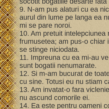
socotit bogatiile desarte fat
9. N-am pus alaturi cu ea nic
aurul din lume pe langa ea nu 
mi se pare noroi.
10. Am pretuit intelepciunea
frumusetea; am pus-o chiar in
se stinge niciodata.
11. Impreuna cu ea mi-au veni
sunt bogatii nenumarate.
12. Si m-am bucurat de toate
cu sine. Totusi eu nu stiam 
13. Am invatat-o fara vicleni
nu ascund comorile ei.
14. Ea este pentru oameni co