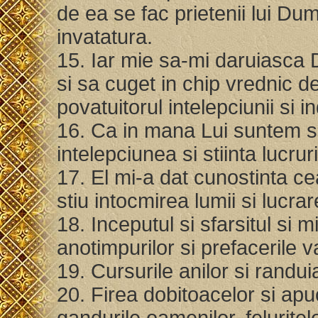
de ea se fac prietenii lui Du
invatatura.
15. Iar mie sa-mi daruiasc
si sa cuget in chip vrednic d
povatuitorul intelepciunii si in
16. Ca in mana Lui suntem si 
intelepciunea si stiinta lucruri
17. El mi-a dat cunostinta c
stiu intocmirea lumii si lucrare
18. Inceputul si sfarsitul si m
anotimpurilor si prefacerile 
19. Cursurile anilor si randui
20. Firea dobitoacelor si apuc