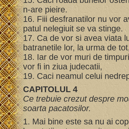
n-are pieire.
16. Fiii desfranatilor nu vor
patul nelegiuit se va stinge.
17. Ca de vor si avea viata lu
batranetile lor, la urma de tot
18. Iar de vor muri de timpur
vor fi in ziua judecatii,
19. Caci neamul celui nedrep
CAPITOLUL 4
Ce trebuie crezut despre moa
soarta pacatosilor.
1. Mai bine este sa nu ai cop