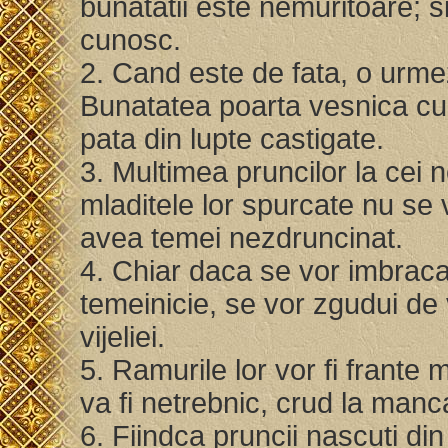
bunatatii este nemuritoare; 
cunosc.
2. Cand este de fata, o urmez
Bunatatea poarta vesnica cun
pata din lupte castigate.
3. Multimea pruncilor la cei ne
mladitele lor spurcate nu se 
avea temei nezdruncinat.
4. Chiar daca se vor imbraca 
temeinicie, se vor zgudui de
vijeliei.
5. Ramurile lor vor fi frante 
va fi netrebnic, crud la manc
6. Fiindca pruncii nascuti di