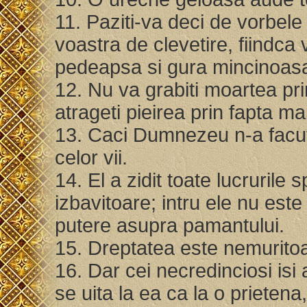
11. Paziti-va deci de vorbele c
voastra de clevetire, fiindca
pedeapsa si gura mincinoasa
12. Nu va grabiti moartea prin
atrageti pieirea prin fapta ma
13. Caci Dumnezeu n-a facut
celor vii.
14. El a zidit toate lucrurile s
izbavitoare; intru ele nu est
putere asupra pamantului.
15. Dreptatea este nemurito
16. Dar cei necredinciosi isi
se uita la ea ca la o prieten