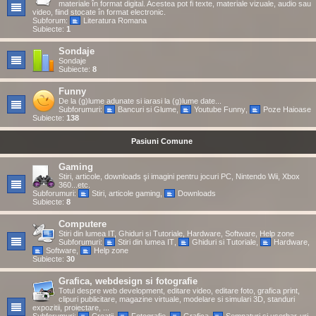
materiale în format digital. Acestea pot fi texte, materiale vizuale, audio sau
video, fiind stocate în format electronic.
Subforum:
Literatura Romana
Subiecte:
1
Sondaje
Sondaje
Subiecte:
8
Funny
De la (g)lume adunate si iarasi la (g)lume date...
Subforumuri:
Bancuri si Glume
,
Youtube Funny
,
Poze Haioase
Subiecte:
138
Pasiuni Comune
Gaming
Stiri, articole, downloads şi imagini pentru jocuri PC, Nintendo Wii, Xbox
360...etc.
Subforumuri:
Stiri, articole gaming
,
Downloads
Subiecte:
8
Computere
Stiri din lumea IT, Ghiduri si Tutoriale, Hardware, Software, Help zone
Subforumuri:
Stiri din lumea IT
,
Ghiduri si Tutoriale
,
Hardware
,
Software
,
Help zone
Subiecte:
30
Grafica, webdesign si fotografie
Totul despre web development, editare video, editare foto, grafica print,
clipuri publicitare, magazine virtuale, modelare si simulari 3D, standuri
expozitii, proiectare, ...