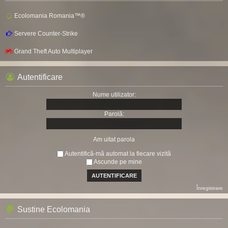
Ecolomania Romania™®
Servere Counter-Strike
Grand Theft Auto Multiplayer
Autentificare
Nume utilizator:
Parolă:
Am uitat parola
Autentifică-mă automat la fiecare vizită
Ascunde pe mine
Înregistrare
Sustine Ecolomania