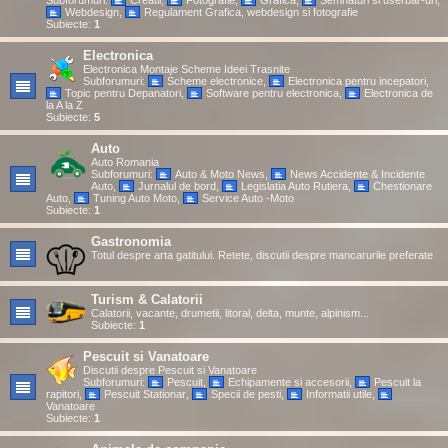
Subforumuri:
Creatii
,
Fotografie
,
Grafica
,
Semnaturi si userbar-uri
,
Webdesign
,
Regulament Grafica, webdesign si fotografie
Subiecte:
1
Electronica
Electronica Montaje Scheme Ideei Trasnite
Subforumuri:
Scheme electronice
,
Electronica pentru incepatori
,
Topic pentru Depanatori
,
Software pentru electronica
,
Electronica de
la A la Z
Subiecte:
5
Auto
Auto Romania
Subforumuri:
Auto & Moto News
,
News Accidente & Incidente
Auto
,
Jurnalul de bord
,
Legislatia Auto Rutiera
,
Chestionare
Auto
,
Tuning Auto Moto
,
Service Auto -Moto
Subiecte:
1
Gastronomia
Totul despre arta gatitului. Retete, discutii despre mancarurile preferate
Turism & Calatorii
Calatorii, vacante, drumetii, litoral, delta, munte, alpinism...
Subiecte:
1
Pescuit si Vanatoare
Discutii despre Pescuit si Vanatoare
Subforumuri:
Pescuit
,
Echipamente si accesorii
,
Pescuit la
rapitori
,
Pescuit Stationar
,
Specii de pesti
,
Informatii utile
,
Vanatoare
Subiecte:
1