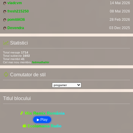
vladcvm
14 Mai 2026
fresh215250
08 Mai 2026
pomitil436
28 Feb 2026
Devendra
03 Dec 2025
Statistici
Total mesaje
1714
Total subiecte
1602
Total membri
41
Cel mai nou membru
fatimathahir
Comutator de stil
Titlul blocului
🎵 Mix Remix România
▶ Play
📻 Ecolomania Radio