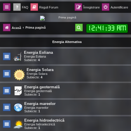
FAQ
Reguli Forum
Înregistrare
Autentificare
Forum Ecolomania™®
12
:
41
:
34 AM
C
Prima pagină
Acasă
-= Idei pentru viitor =-
ă
Energia Alternativa
u
t
Energia Eoliana
Energia Eoliana
a
Subiecte:
4
r
Energia Solara
Energia Solara
e
Subiecte:
4
Energia geotermală
Energia geotermală
Subiecte:
1
Energia mareelor
Energia mareelor
Subiecte:
1
Energia hidroelectrică
Energia hidroelectrică
Subiecte:
1