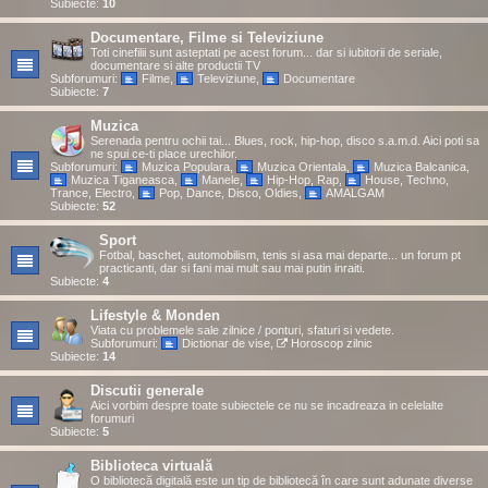
Subiecte:
10
Documentare, Filme si Televiziune
Toti cinefilii sunt asteptati pe acest forum... dar si iubitorii de seriale,
documentare si alte productii TV
Subforumuri:
Filme
,
Televiziune
,
Documentare
Subiecte:
7
Muzica
Serenada pentru ochii tai... Blues, rock, hip-hop, disco s.a.m.d. Aici poti sa
ne spui ce-ti place urechilor.
Subforumuri:
Muzica Populara
,
Muzica Orientala
,
Muzica Balcanica
,
Muzica Tiganeasca
,
Manele
,
Hip-Hop, Rap
,
House, Techno,
Trance, Electro
,
Pop, Dance, Disco, Oldies
,
AMALGAM
Subiecte:
52
Sport
Fotbal, baschet, automobilism, tenis si asa mai departe... un forum pt
practicanti, dar si fani mai mult sau mai putin inraiti.
Subiecte:
4
Lifestyle & Monden
Viata cu problemele sale zilnice / ponturi, sfaturi si vedete.
Subforumuri:
Dictionar de vise
,
Horoscop zilnic
Subiecte:
14
Discutii generale
Aici vorbim despre toate subiectele ce nu se incadreaza in celelalte
forumuri
Subiecte:
5
Biblioteca virtuală
O bibliotecă digitală este un tip de bibliotecă în care sunt adunate diverse