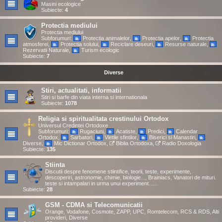
Masini ecologice
Subiecte:
4
Protectia mediului
Protectia mediului
Subforumuri:
Protectia animalelor
,
Protectia apelor
,
Protectia
atmosferei
,
Protectia solului
,
Reciclare deseuri
,
Resurse naturale
,
Rezervatii Naturale
,
Turism ecologic
Subiecte:
7
Diverse
Stiri, actualitati, informatii
Stiri si barfe din viata interna si internationala
Subiecte:
1078
Religia si spiritualitata crestinului Ortodox
Universul Credintei Ortodoxe
Subforumuri:
Rugaciuni
,
Acatiste
,
Predici
,
Calendar
Ortodox
,
Sarbatori
,
Vietile sfintilor
,
Biserici si Manastiri
,
Diverse
,
Mic Dictionar Ortodox
,
Biblia Ortodoxa
,
Radio Doxologia
Subiecte:
135
Stiinta
Discutii despre fenomene stiintifice, teorii, teste, experimente,
descoperiri, astronomie, chimie, biologie..., Brainiacs, Vanatori de mituri.
teste si intampalari in urma unui experiment......
Subiecte:
28
GSM - CDMA si Telecomunicatii
Orange, Vodafone, Cosmote, ZAPP, UPC, Romtelecom, RCS & RDS, Alti
provideri, Diverse