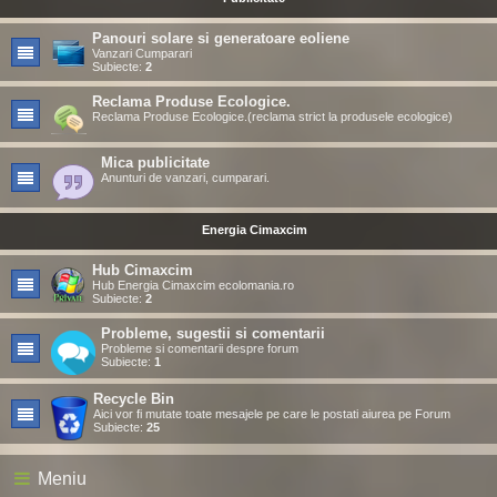
Panouri solare si generatoare eoliene
Vanzari Cumparari
Subiecte:
2
Reclama Produse Ecologice.
Reclama Produse Ecologice.(reclama strict la produsele ecologice)
Mica publicitate
Anunturi de vanzari, cumparari.
Energia Cimaxcim
Hub Cimaxcim
Hub Energia Cimaxcim ecolomania.ro
Subiecte:
2
Probleme, sugestii si comentarii
Probleme si comentarii despre forum
Subiecte:
1
Recycle Bin
Aici vor fi mutate toate mesajele pe care le postati aiurea pe Forum
Subiecte:
25
Meniu