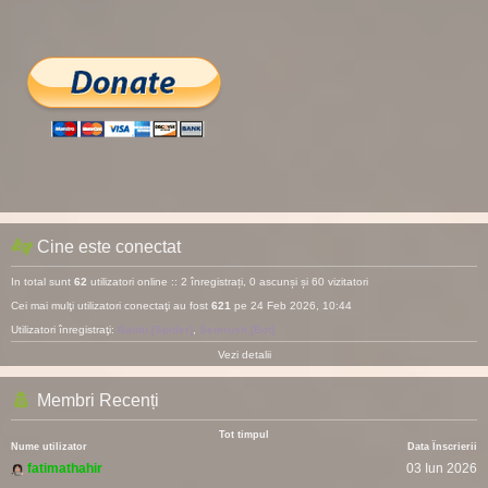
Cine este conectat
In total sunt
62
utilizatori online :: 2 înregistrați, 0 ascunși și 60 vizitatori
Cei mai mulţi utilizatori conectaţi au fost
621
pe 24 Feb 2026, 10:44
Utilizatori înregistraţi:
Baidu [Spider]
,
Semrush [Bot]
Vezi detalii
Membri Recenți
Tot timpul
Nume utilizator
Data Înscrierii
fatimathahir
03 Iun 2026