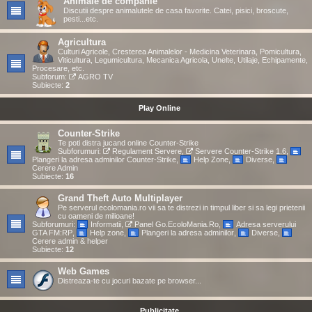
Animale de companie
Discutii despre animalutele de casa favorite. Catei, pisici, broscute,
pesti...etc.
Agricultura
Culturi Agricole, Cresterea Animalelor - Medicina Veterinara, Pomicultura,
Viticultura, Legumicultura, Mecanica Agricola, Unelte, Utilaje, Echipamente,
Procesare, etc.
Subforum:
AGRO TV
Subiecte:
2
Play Online
Counter-Strike
Te poti distra jucand online Counter-Strike
Subforumuri:
Regulament Servere
,
Servere Counter-Strike 1.6
,
Plangeri la adresa adminilor Counter-Strike
,
Help Zone
,
Diverse
,
Cerere Admin
Subiecte:
16
Grand Theft Auto Multiplayer
Pe serverul ecolomania.ro vii sa te distrezi in timpul liber si sa legi prietenii
cu oameni de milioane!
Subforumuri:
Informatii
,
Panel Go.EcoloMania.Ro
,
Adresa serverului
GTA FM:RP
,
Help zone
,
Plangeri la adresa adminilor
,
Diverse
,
Cerere admin & helper
Subiecte:
12
Web Games
Distreaza-te cu jocuri bazate pe browser...
Publicitate