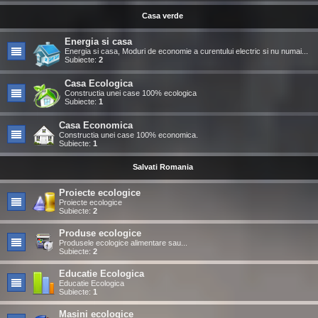
Casa verde
Energia si casa
Energia si casa, Moduri de economie a curentului electric si nu numai...
Subiecte:
2
Casa Ecologica
Constructia unei case 100% ecologica
Subiecte:
1
Casa Economica
Constructia unei case 100% economica.
Subiecte:
1
Salvati Romania
Proiecte ecologice
Proiecte ecologice
Subiecte:
2
Produse ecologice
Produsele ecologice alimentare sau...
Subiecte:
2
Educatie Ecologica
Educatie Ecologica
Subiecte:
1
Masini ecologice