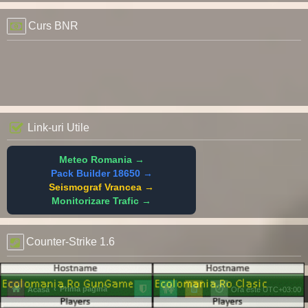
Curs BNR
Link-uri Utile
Meteo Romania →
Pack Builder 18650 →
Seismograf Vrancea →
Monitorizare Trafic →
Counter-Strike 1.6
Prima pagină
Acasă
Ora este
UTC+03:00