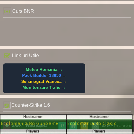
Curs BNR
Link-uri Utile
Meteo Romania →
Pack Builder 18650 →
Seismograf Vrancea →
Monitorizare Trafic →
Counter-Strike 1.6
Prima pagină
Acasă
Ora este
UTC+03:00