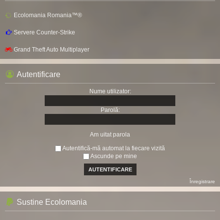
Ecolomania Romania™®
Servere Counter-Strike
Grand Theft Auto Multiplayer
Autentificare
Nume utilizator:
Parolă:
Am uitat parola
Autentifică-mă automat la fiecare vizită
Ascunde pe mine
Înregistrare
Sustine Ecolomania