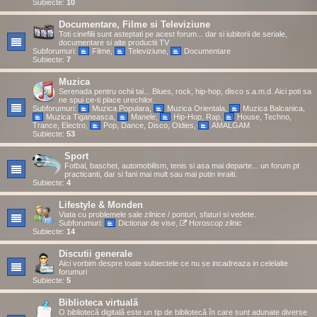
Subiecte:
10
Documentare, Filme si Televiziune
Toti cinefilii sunt asteptati pe acest forum... dar si iubitorii de seriale,
documentare si alte productii TV
Subforumuri:
Filme
,
Televiziune
,
Documentare
Subiecte:
7
Muzica
Serenada pentru ochii tai... Blues, rock, hip-hop, disco s.a.m.d. Aici poti sa
ne spui ce-ti place urechilor.
Subforumuri:
Muzica Populara
,
Muzica Orientala
,
Muzica Balcanica
,
Muzica Tiganeasca
,
Manele
,
Hip-Hop, Rap
,
House, Techno,
Trance, Electro
,
Pop, Dance, Disco, Oldies
,
AMALGAM
Subiecte:
53
Sport
Fotbal, baschet, automobilism, tenis si asa mai departe... un forum pt
practicanti, dar si fani mai mult sau mai putin inraiti.
Subiecte:
4
Lifestyle & Monden
Viata cu problemele sale zilnice / ponturi, sfaturi si vedete.
Subforumuri:
Dictionar de vise
,
Horoscop zilnic
Subiecte:
14
Discutii generale
Aici vorbim despre toate subiectele ce nu se incadreaza in celelalte
forumuri
Subiecte:
5
Biblioteca virtuală
O bibliotecă digitală este un tip de bibliotecă în care sunt adunate diverse