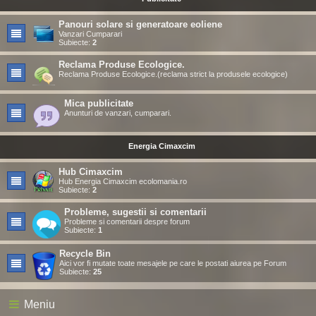
Panouri solare si generatoare eoliene
Vanzari Cumparari
Subiecte:
2
Reclama Produse Ecologice.
Reclama Produse Ecologice.(reclama strict la produsele ecologice)
Mica publicitate
Anunturi de vanzari, cumparari.
Energia Cimaxcim
Hub Cimaxcim
Hub Energia Cimaxcim ecolomania.ro
Subiecte:
2
Probleme, sugestii si comentarii
Probleme si comentarii despre forum
Subiecte:
1
Recycle Bin
Aici vor fi mutate toate mesajele pe care le postati aiurea pe Forum
Subiecte:
25
Meniu