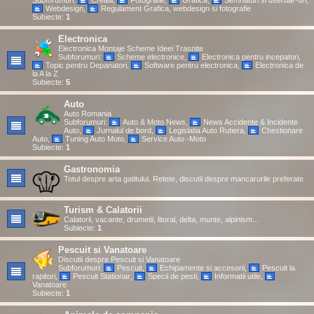
Subforumuri:
Creatii
,
Fotografie
,
Grafica
,
Semnaturi si userbar-uri
,
Webdesign
,
Regulament Grafica, webdesign si fotografie
Subiecte:
1
Electronica
Electronica Montaje Scheme Ideei Trasnite
Subforumuri:
Scheme electronice
,
Electronica pentru incepatori
,
Topic pentru Depanatori
,
Software pentru electronica
,
Electronica de
la A la Z
Subiecte:
5
Auto
Auto Romania
Subforumuri:
Auto & Moto News
,
News Accidente & Incidente
Auto
,
Jurnalul de bord
,
Legislatia Auto Rutiera
,
Chestionare
Auto
,
Tuning Auto Moto
,
Service Auto -Moto
Subiecte:
1
Gastronomia
Totul despre arta gatitului. Retete, discutii despre mancarurile preferate
Turism & Calatorii
Calatorii, vacante, drumetii, litoral, delta, munte, alpinism...
Subiecte:
1
Pescuit si Vanatoare
Discutii despre Pescuit si Vanatoare
Subforumuri:
Pescuit
,
Echipamente si accesorii
,
Pescuit la
rapitori
,
Pescuit Stationar
,
Specii de pesti
,
Informatii utile
,
Vanatoare
Subiecte:
1