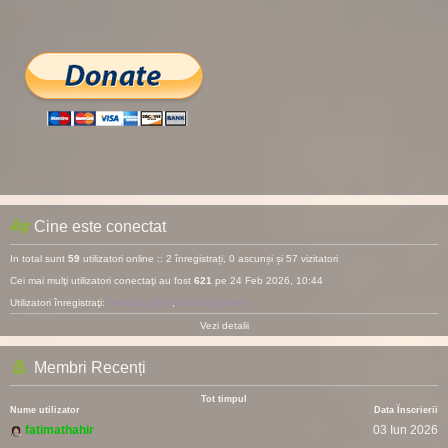
Cine este conectat
In total sunt
59
utilizatori online :: 2 înregistrați, 0 ascunși și 57 vizitatori
Cei mai mulţi utilizatori conectaţi au fost
621
pe 24 Feb 2026, 10:44
Utilizatori înregistraţi:
Amazon [Bot]
,
Baidu [Spider]
Vezi detalii
Membri Recenți
Tot timpul
Nume utilizator
Data Înscrierii
fatimathahir
03 Iun 2026