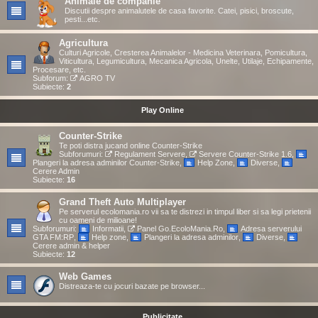
Animale de companie
Discutii despre animalutele de casa favorite. Catei, pisici, broscute,
pesti...etc.
Agricultura
Culturi Agricole, Cresterea Animalelor - Medicina Veterinara, Pomicultura,
Viticultura, Legumicultura, Mecanica Agricola, Unelte, Utilaje, Echipamente,
Procesare, etc.
Subforum:
AGRO TV
Subiecte:
2
Play Online
Counter-Strike
Te poti distra jucand online Counter-Strike
Subforumuri:
Regulament Servere
,
Servere Counter-Strike 1.6
,
Plangeri la adresa adminilor Counter-Strike
,
Help Zone
,
Diverse
,
Cerere Admin
Subiecte:
16
Grand Theft Auto Multiplayer
Pe serverul ecolomania.ro vii sa te distrezi in timpul liber si sa legi prietenii
cu oameni de milioane!
Subforumuri:
Informatii
,
Panel Go.EcoloMania.Ro
,
Adresa serverului
GTA FM:RP
,
Help zone
,
Plangeri la adresa adminilor
,
Diverse
,
Cerere admin & helper
Subiecte:
12
Web Games
Distreaza-te cu jocuri bazate pe browser...
Publicitate