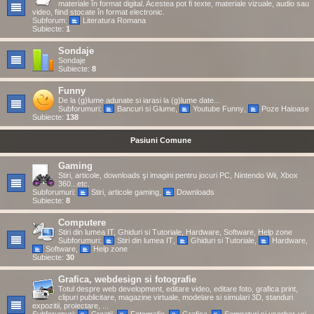
materiale în format digital. Acestea pot fi texte, materiale vizuale, audio sau
video, fiind stocate în format electronic.
Subforum:
Literatura Romana
Subiecte:
1
Sondaje
Sondaje
Subiecte:
8
Funny
De la (g)lume adunate si iarasi la (g)lume date...
Subforumuri:
Bancuri si Glume
,
Youtube Funny
,
Poze Haioase
Subiecte:
138
Pasiuni Comune
Gaming
Stiri, articole, downloads şi imagini pentru jocuri PC, Nintendo Wii, Xbox
360...etc.
Subforumuri:
Stiri, articole gaming
,
Downloads
Subiecte:
8
Computere
Stiri din lumea IT, Ghiduri si Tutoriale, Hardware, Software, Help zone
Subforumuri:
Stiri din lumea IT
,
Ghiduri si Tutoriale
,
Hardware
,
Software
,
Help zone
Subiecte:
30
Grafica, webdesign si fotografie
Totul despre web development, editare video, editare foto, grafica print,
clipuri publicitare, magazine virtuale, modelare si simulari 3D, standuri
expozitii, proiectare, ...