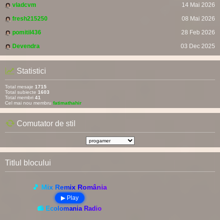
vladcvm
14 Mai 2026
fresh215250
08 Mai 2026
pomitil436
28 Feb 2026
Devendra
03 Dec 2025
Statistici
Total mesaje
1715
Total subiecte
1603
Total membri
41
Cel mai nou membru
fatimathahir
Comutator de stil
Titlul blocului
🎵 Mix Remix România
▶ Play
📻 Ecolomania Radio