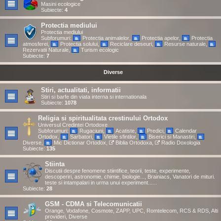
Masini ecologice
Subiecte:
4
Protectia mediului
Protectia mediului
Subforumuri:
Protectia animalelor
,
Protectia apelor
,
Protectia
atmosferei
,
Protectia solului
,
Reciclare deseuri
,
Resurse naturale
,
Rezervatii Naturale
,
Turism ecologic
Subiecte:
7
Diverse
Stiri, actualitati, informatii
Stiri si barfe din viata interna si internationala
Subiecte:
1078
Religia si spiritualitata crestinului Ortodox
Universul Credintei Ortodoxe
Subforumuri:
Rugaciuni
,
Acatiste
,
Predici
,
Calendar
Ortodox
,
Sarbatori
,
Vietile sfintilor
,
Biserici si Manastiri
,
Diverse
,
Mic Dictionar Ortodox
,
Biblia Ortodoxa
,
Radio Doxologia
Subiecte:
135
Stiinta
Discutii despre fenomene stiintifice, teorii, teste, experimente,
descoperiri, astronomie, chimie, biologie..., Brainiacs, Vanatori de mituri.
teste si intampalari in urma unui experiment......
Subiecte:
28
GSM - CDMA si Telecomunicatii
Orange, Vodafone, Cosmote, ZAPP, UPC, Romtelecom, RCS & RDS, Alti
provideri, Diverse