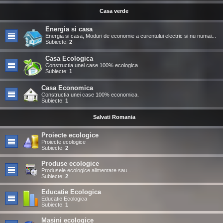
Casa verde
Energia si casa
Energia si casa, Moduri de economie a curentului electric si nu numai...
Subiecte:
2
Casa Ecologica
Constructia unei case 100% ecologica
Subiecte:
1
Casa Economica
Constructia unei case 100% economica.
Subiecte:
1
Salvati Romania
Proiecte ecologice
Proiecte ecologice
Subiecte:
2
Produse ecologice
Produsele ecologice alimentare sau...
Subiecte:
2
Educatie Ecologica
Educatie Ecologica
Subiecte:
1
Masini ecologice