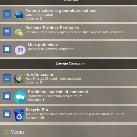
Panouri solare si generatoare eoliene
Vanzari Cumparari
Subiecte:
2
Reclama Produse Ecologice.
Reclama Produse Ecologice.(reclama strict la produsele ecologice)
Mica publicitate
Anunturi de vanzari, cumparari.
Energia Cimaxcim
Hub Cimaxcim
Hub Energia Cimaxcim ecolomania.ro
Subiecte:
2
Probleme, sugestii si comentarii
Probleme si comentarii despre forum
Subiecte:
1
Recycle Bin
Aici vor fi mutate toate mesajele pe care le postati aiurea pe Forum
Subiecte:
25
Meniu