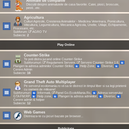
Animale de companie
Discutii despre animalutele de casa favorite. Catei, pisici, broscute,
pesti...etc.
Agricultura
Culturi Agricole, Cresterea Animalelor - Medicina Veterinara, Pomicultura,
Viticultura, Legumicultura, Mecanica Agricola, Unelte, Utilaje, Echipamente,
Procesare, etc.
Subforum:
AGRO TV
Subiecte:
2
Play Online
Counter-Strike
Te poti distra jucand online Counter-Strike
Subforumuri:
Regulament Servere
,
Servere Counter-Strike 1.6
,
Plangeri la adresa adminilor Counter-Strike
,
Help Zone
,
Diverse
,
Cerere Admin
Subiecte:
16
Grand Theft Auto Multiplayer
Pe serverul ecolomania.ro vii sa te distrezi in timpul liber si sa legi prietenii
cu oameni de milioane!
Subforumuri:
Informatii
,
Panel Go.EcoloMania.Ro
,
Adresa serverului
GTA FM:RP
,
Help zone
,
Plangeri la adresa adminilor
,
Diverse
,
Cerere admin & helper
Subiecte:
12
Web Games
Distreaza-te cu jocuri bazate pe browser...
Publicitate