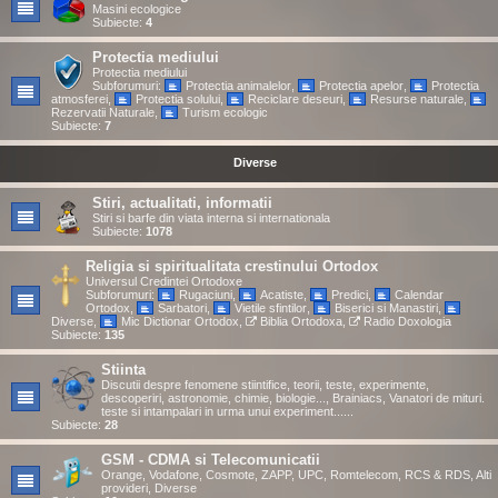
Masini ecologice
Subiecte:
4
Protectia mediului
Protectia mediului
Subforumuri:
Protectia animalelor
,
Protectia apelor
,
Protectia
atmosferei
,
Protectia solului
,
Reciclare deseuri
,
Resurse naturale
,
Rezervatii Naturale
,
Turism ecologic
Subiecte:
7
Diverse
Stiri, actualitati, informatii
Stiri si barfe din viata interna si internationala
Subiecte:
1078
Religia si spiritualitata crestinului Ortodox
Universul Credintei Ortodoxe
Subforumuri:
Rugaciuni
,
Acatiste
,
Predici
,
Calendar
Ortodox
,
Sarbatori
,
Vietile sfintilor
,
Biserici si Manastiri
,
Diverse
,
Mic Dictionar Ortodox
,
Biblia Ortodoxa
,
Radio Doxologia
Subiecte:
135
Stiinta
Discutii despre fenomene stiintifice, teorii, teste, experimente,
descoperiri, astronomie, chimie, biologie..., Brainiacs, Vanatori de mituri.
teste si intampalari in urma unui experiment......
Subiecte:
28
GSM - CDMA si Telecomunicatii
Orange, Vodafone, Cosmote, ZAPP, UPC, Romtelecom, RCS & RDS, Alti
provideri, Diverse