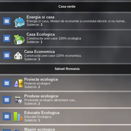
Casa verde
Energia si casa
Energia si casa, Moduri de economie a curentului electric si nu numai...
Subiecte:
2
Casa Ecologica
Constructia unei case 100% ecologica
Subiecte:
1
Casa Economica
Constructia unei case 100% economica.
Subiecte:
1
Salvati Romania
Proiecte ecologice
Proiecte ecologice
Subiecte:
2
Produse ecologice
Produsele ecologice alimentare sau...
Subiecte:
2
Educatie Ecologica
Educatie Ecologica
Subiecte:
1
Masini ecologice