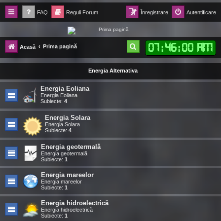
FAQ
Reguli Forum
Înregistrare
Autentificare
Forum Ecolomania™®
07
:
46
:
01 AM
C
Prima pagină
Acasă
-= Idei pentru viitor =-
ă
Energia Alternativa
u
t
Energia Eoliana
Energia Eoliana
a
Subiecte:
4
r
Energia Solara
Energia Solara
e
Subiecte:
4
Energia geotermală
Energia geotermală
Subiecte:
1
Energia mareelor
Energia mareelor
Subiecte:
1
Energia hidroelectrică
Energia hidroelectrică
Subiecte:
1