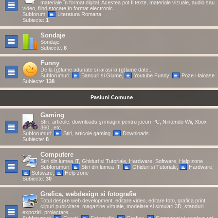
materiale în format digital. Acestea pot fi texte, materiale vizuale, audio sau
video, fiind stocate în format electronic.
Subforum:
Literatura Romana
Subiecte:
1
Sondaje
Sondaje
Subiecte:
8
Funny
De la (g)lume adunate si iarasi la (g)lume date...
Subforumuri:
Bancuri si Glume
,
Youtube Funny
,
Poze Haioase
Subiecte:
138
Pasiuni Comune
Gaming
Stiri, articole, downloads şi imagini pentru jocuri PC, Nintendo Wii, Xbox
360...etc.
Subforumuri:
Stiri, articole gaming
,
Downloads
Subiecte:
8
Computere
Stiri din lumea IT, Ghiduri si Tutoriale, Hardware, Software, Help zone
Subforumuri:
Stiri din lumea IT
,
Ghiduri si Tutoriale
,
Hardware
,
Software
,
Help zone
Subiecte:
30
Grafica, webdesign si fotografie
Totul despre web development, editare video, editare foto, grafica print,
clipuri publicitare, magazine virtuale, modelare si simulari 3D, standuri
expozitii, proiectare, ...