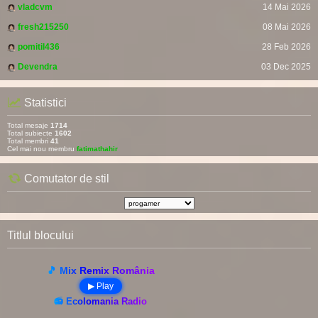
vladcvm
14 Mai 2026
fresh215250
08 Mai 2026
pomitil436
28 Feb 2026
Devendra
03 Dec 2025
Statistici
Total mesaje
1714
Total subiecte
1602
Total membri
41
Cel mai nou membru
fatimathahir
Comutator de stil
Titlul blocului
🎵 Mix Remix România
▶ Play
📻 Ecolomania Radio