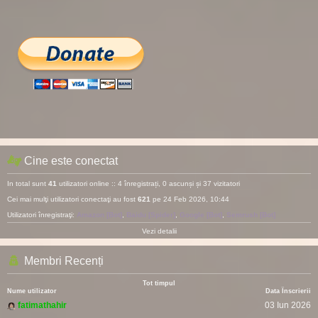
Cine este conectat
In total sunt
41
utilizatori online :: 4 înregistrați, 0 ascunși și 37 vizitatori
Cei mai mulţi utilizatori conectaţi au fost
621
pe 24 Feb 2026, 10:44
Utilizatori înregistraţi:
Amazon [Bot]
,
Baidu [Spider]
,
Google [Bot]
,
Semrush [Bot]
Vezi detalii
Membri Recenți
Tot timpul
Nume utilizator
Data Înscrierii
fatimathahir
03 Iun 2026