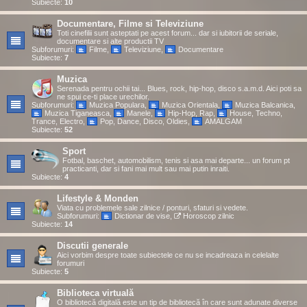
Subiecte:
10
Documentare, Filme si Televiziune
Toti cinefilii sunt asteptati pe acest forum... dar si iubitorii de seriale,
documentare si alte productii TV
Subforumuri:
Filme
,
Televiziune
,
Documentare
Subiecte:
7
Muzica
Serenada pentru ochii tai... Blues, rock, hip-hop, disco s.a.m.d. Aici poti sa
ne spui ce-ti place urechilor.
Subforumuri:
Muzica Populara
,
Muzica Orientala
,
Muzica Balcanica
,
Muzica Tiganeasca
,
Manele
,
Hip-Hop, Rap
,
House, Techno,
Trance, Electro
,
Pop, Dance, Disco, Oldies
,
AMALGAM
Subiecte:
52
Sport
Fotbal, baschet, automobilism, tenis si asa mai departe... un forum pt
practicanti, dar si fani mai mult sau mai putin inraiti.
Subiecte:
4
Lifestyle & Monden
Viata cu problemele sale zilnice / ponturi, sfaturi si vedete.
Subforumuri:
Dictionar de vise
,
Horoscop zilnic
Subiecte:
14
Discutii generale
Aici vorbim despre toate subiectele ce nu se incadreaza in celelalte
forumuri
Subiecte:
5
Biblioteca virtuală
O bibliotecă digitală este un tip de bibliotecă în care sunt adunate diverse