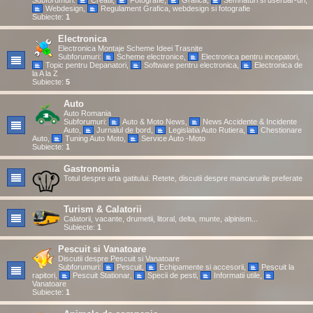
Subforumuri:
Creatii
,
Fotografie
,
Grafica
,
Semnaturi si userbar-uri
,
Webdesign
,
Regulament Grafica, webdesign si fotografie
Subiecte:
1
Electronica
Electronica Montaje Scheme Ideei Trasnite
Subforumuri:
Scheme electronice
,
Electronica pentru incepatori
,
Topic pentru Depanatori
,
Software pentru electronica
,
Electronica de
la A la Z
Subiecte:
5
Auto
Auto Romania
Subforumuri:
Auto & Moto News
,
News Accidente & Incidente
Auto
,
Jurnalul de bord
,
Legislatia Auto Rutiera
,
Chestionare
Auto
,
Tuning Auto Moto
,
Service Auto -Moto
Subiecte:
1
Gastronomia
Totul despre arta gatitului. Retete, discutii despre mancarurile preferate
Turism & Calatorii
Calatorii, vacante, drumetii, litoral, delta, munte, alpinism...
Subiecte:
1
Pescuit si Vanatoare
Discutii despre Pescuit si Vanatoare
Subforumuri:
Pescuit
,
Echipamente si accesorii
,
Pescuit la
rapitori
,
Pescuit Stationar
,
Specii de pesti
,
Informatii utile
,
Vanatoare
Subiecte:
1