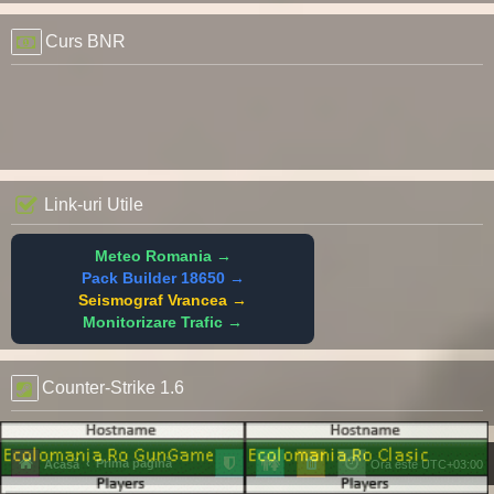
Curs BNR
Link-uri Utile
Meteo Romania →
Pack Builder 18650 →
Seismograf Vrancea →
Monitorizare Trafic →
Counter-Strike 1.6
Prima pagină
Acasă
Ora este
UTC+03:00