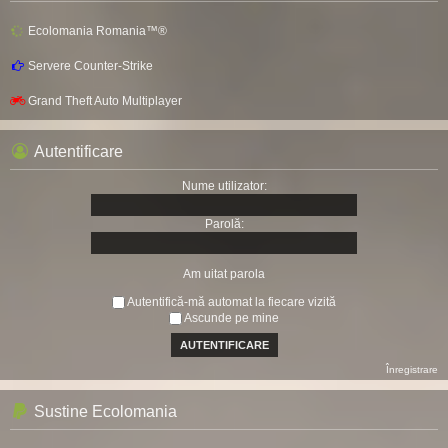
Ecolomania Romania™®
Servere Counter-Strike
Grand Theft Auto Multiplayer
Autentificare
Nume utilizator:
Parolă:
Am uitat parola
Autentifică-mă automat la fiecare vizită
Ascunde pe mine
Înregistrare
Sustine Ecolomania