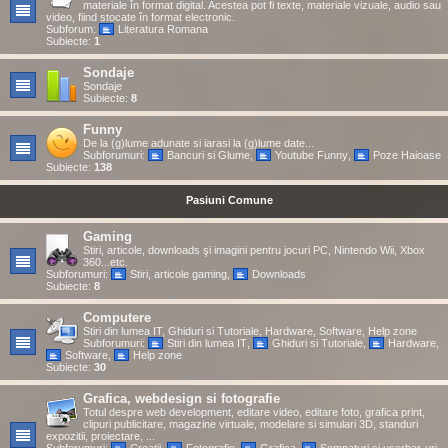
materiale în format digital. Acestea pot fi texte, materiale vizuale, audio sau
video, fiind stocate în format electronic.
Subforum:
Literatura Romana
Subiecte:
1
Sondaje
Sondaje
Subiecte:
8
Funny
De la (g)lume adunate si iarasi la (g)lume date...
Subforumuri:
Bancuri si Glume
,
Youtube Funny
,
Poze Haioase
Subiecte:
138
Pasiuni Comune
Gaming
Stiri, articole, downloads şi imagini pentru jocuri PC, Nintendo Wii, Xbox
360...etc.
Subforumuri:
Stiri, articole gaming
,
Downloads
Subiecte:
8
Computere
Stiri din lumea IT, Ghiduri si Tutoriale, Hardware, Software, Help zone
Subforumuri:
Stiri din lumea IT
,
Ghiduri si Tutoriale
,
Hardware
,
Software
,
Help zone
Subiecte:
30
Grafica, webdesign si fotografie
Totul despre web development, editare video, editare foto, grafica print,
clipuri publicitare, magazine virtuale, modelare si simulari 3D, standuri
expozitii, proiectare, ...