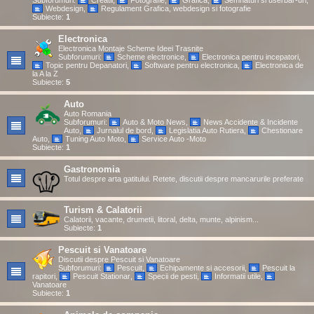
Subforumuri:
Creatii
,
Fotografie
,
Grafica
,
Semnaturi si userbar-uri
,
Webdesign
,
Regulament Grafica, webdesign si fotografie
Subiecte:
1
Electronica
Electronica Montaje Scheme Ideei Trasnite
Subforumuri:
Scheme electronice
,
Electronica pentru incepatori
,
Topic pentru Depanatori
,
Software pentru electronica
,
Electronica de
la A la Z
Subiecte:
5
Auto
Auto Romania
Subforumuri:
Auto & Moto News
,
News Accidente & Incidente
Auto
,
Jurnalul de bord
,
Legislatia Auto Rutiera
,
Chestionare
Auto
,
Tuning Auto Moto
,
Service Auto -Moto
Subiecte:
1
Gastronomia
Totul despre arta gatitului. Retete, discutii despre mancarurile preferate
Turism & Calatorii
Calatorii, vacante, drumetii, litoral, delta, munte, alpinism...
Subiecte:
1
Pescuit si Vanatoare
Discutii despre Pescuit si Vanatoare
Subforumuri:
Pescuit
,
Echipamente si accesorii
,
Pescuit la
rapitori
,
Pescuit Stationar
,
Specii de pesti
,
Informatii utile
,
Vanatoare
Subiecte:
1