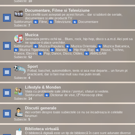
Subiecte:
10
Documentare, Filme si Televiziune
Toti cinefilii sunt asteptati pe acest forum... dar si iubitorii de seriale,
documentare si alte productii TV
Subforumuri:
Filme
,
Televiziune
,
Documentare
Subiecte:
7
Muzica
Serenada pentru ochii tai... Blues, rock, hip-hop, disco s.a.m.d. Aici poti sa
ne spui ce-ti place urechilor.
Subforumuri:
Muzica Populara
,
Muzica Orientala
,
Muzica Balcanica
,
Muzica Tiganeasca
,
Manele
,
Hip-Hop, Rap
,
House, Techno,
Trance, Electro
,
Pop, Dance, Disco, Oldies
,
AMALGAM
Subiecte:
52
Sport
Fotbal, baschet, automobilism, tenis si asa mai departe... un forum pt
practicanti, dar si fani mai mult sau mai putin inraiti.
Subiecte:
4
Lifestyle & Monden
Viata cu problemele sale zilnice / ponturi, sfaturi si vedete.
Subforumuri:
Dictionar de vise
,
Horoscop zilnic
Subiecte:
14
Discutii generale
Aici vorbim despre toate subiectele ce nu se incadreaza in celelalte
forumuri
Subiecte:
5
Biblioteca virtuală
O bibliotecă digitală este un tip de bibliotecă în care sunt adunate diverse