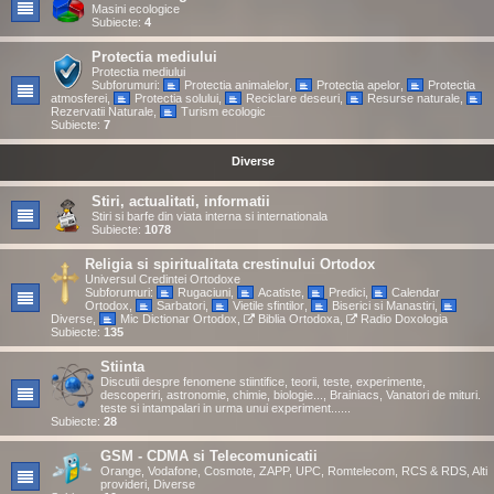
Masini ecologice
Subiecte:
4
Protectia mediului
Protectia mediului
Subforumuri:
Protectia animalelor
,
Protectia apelor
,
Protectia
atmosferei
,
Protectia solului
,
Reciclare deseuri
,
Resurse naturale
,
Rezervatii Naturale
,
Turism ecologic
Subiecte:
7
Diverse
Stiri, actualitati, informatii
Stiri si barfe din viata interna si internationala
Subiecte:
1078
Religia si spiritualitata crestinului Ortodox
Universul Credintei Ortodoxe
Subforumuri:
Rugaciuni
,
Acatiste
,
Predici
,
Calendar
Ortodox
,
Sarbatori
,
Vietile sfintilor
,
Biserici si Manastiri
,
Diverse
,
Mic Dictionar Ortodox
,
Biblia Ortodoxa
,
Radio Doxologia
Subiecte:
135
Stiinta
Discutii despre fenomene stiintifice, teorii, teste, experimente,
descoperiri, astronomie, chimie, biologie..., Brainiacs, Vanatori de mituri.
teste si intampalari in urma unui experiment......
Subiecte:
28
GSM - CDMA si Telecomunicatii
Orange, Vodafone, Cosmote, ZAPP, UPC, Romtelecom, RCS & RDS, Alti
provideri, Diverse