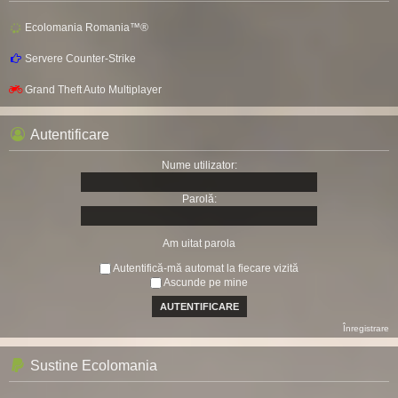
Ecolomania Romania™®
Servere Counter-Strike
Grand Theft Auto Multiplayer
Autentificare
Nume utilizator:
Parolă:
Am uitat parola
Autentifică-mă automat la fiecare vizită
Ascunde pe mine
Înregistrare
Sustine Ecolomania