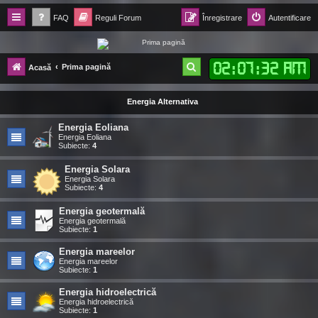
FAQ
Reguli Forum
Înregistrare
Autentificare
Forum Ecolomania™®
02
:
07
:
33 AM
C
Prima pagină
Acasă
-= Idei pentru viitor =-
ă
Energia Alternativa
u
t
Energia Eoliana
Energia Eoliana
a
Subiecte:
4
r
Energia Solara
Energia Solara
e
Subiecte:
4
Energia geotermală
Energia geotermală
Subiecte:
1
Energia mareelor
Energia mareelor
Subiecte:
1
Energia hidroelectrică
Energia hidroelectrică
Subiecte:
1