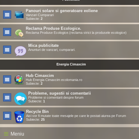
Panouri solare si generatoare eoliene
Vanzari Cumparari
Subiecte:
2
Reclama Produse Ecologice.
Reclama Produse Ecologice.(reclama strict la produsele ecologice)
Mica publicitate
Anunturi de vanzari, cumparari.
Energia Cimaxcim
Hub Cimaxcim
Hub Energia Cimaxcim ecolomania.ro
Subiecte:
2
Probleme, sugestii si comentarii
Probleme si comentarii despre forum
Subiecte:
1
Recycle Bin
Aici vor fi mutate toate mesajele pe care le postati aiurea pe Forum
Subiecte:
25
Meniu