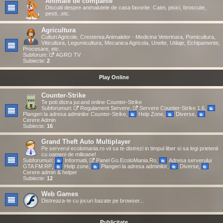
Animale de companie
Discutii despre animalutele de casa favorite. Catei, pisici, broscute,
pesti...etc.
Agricultura
Culturi Agricole, Cresterea Animalelor - Medicina Veterinara, Pomicultura,
Viticultura, Legumicultura, Mecanica Agricola, Unelte, Utilaje, Echipamente,
Procesare, etc.
Subforum:
AGRO TV
Subiecte:
2
Play Online
Counter-Strike
Te poti distra jucand online Counter-Strike
Subforumuri:
Regulament Servere
,
Servere Counter-Strike 1.6
,
Plangeri la adresa adminilor Counter-Strike
,
Help Zone
,
Diverse
,
Cerere Admin
Subiecte:
16
Grand Theft Auto Multiplayer
Pe serverul ecolomania.ro vii sa te distrezi in timpul liber si sa legi prietenii
cu oameni de milioane!
Subforumuri:
Informatii
,
Panel Go.EcoloMania.Ro
,
Adresa serverului
GTA FM:RP
,
Help zone
,
Plangeri la adresa adminilor
,
Diverse
,
Cerere admin & helper
Subiecte:
12
Web Games
Distreaza-te cu jocuri bazate pe browser...
Publicitate