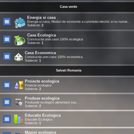
Casa verde
Energia si casa
Energia si casa, Moduri de economie a curentului electric si nu numai...
Subiecte:
2
Casa Ecologica
Constructia unei case 100% ecologica
Subiecte:
1
Casa Economica
Constructia unei case 100% economica.
Subiecte:
1
Salvati Romania
Proiecte ecologice
Proiecte ecologice
Subiecte:
2
Produse ecologice
Produsele ecologice alimentare sau...
Subiecte:
2
Educatie Ecologica
Educatie Ecologica
Subiecte:
1
Masini ecologice