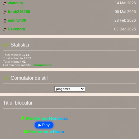
vladcvm
14 Mai 2026
fresh215250
08 Mai 2026
pomitil436
28 Feb 2026
Devendra
03 Dec 2025
Statistici
Total mesaje
1714
Total subiecte
1602
Total membri
41
Cel mai nou membru
fatimathahir
Comutator de stil
Titlul blocului
🎵 Mix Remix România
▶ Play
📻 Ecolomania Radio