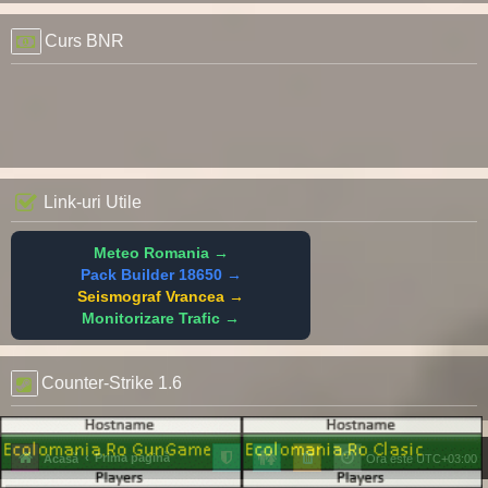
Curs BNR
Link-uri Utile
Meteo Romania →
Pack Builder 18650 →
Seismograf Vrancea →
Monitorizare Trafic →
Counter-Strike 1.6
Prima pagină
Acasă
Ora este
UTC+03:00