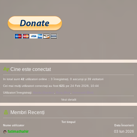
Cine este conectat
In total sunt
42
utilizatori online :: 3 înregistrați, 0 ascunși și 39 vizitatori
Cei mai mulţi utilizatori conectaţi au fost
621
pe 24 Feb 2026, 10:44
Utilizatori înregistraţi:
Baidu [Spider]
,
Bing [Bot]
,
Semrush [Bot]
Vezi detalii
Membri Recenți
Tot timpul
Nume utilizator
Data Înscrierii
fatimathahir
03 Iun 2026