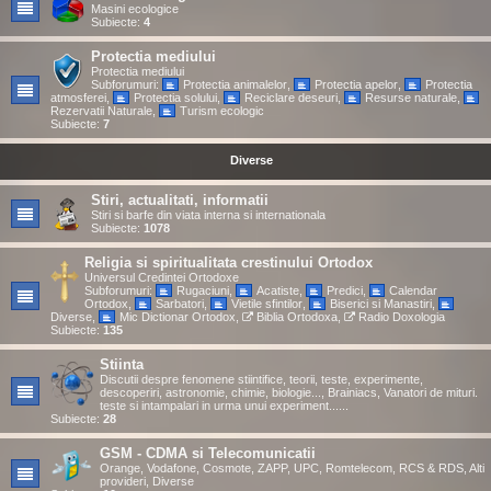
Masini ecologice
Subiecte:
4
Protectia mediului
Protectia mediului
Subforumuri:
Protectia animalelor
,
Protectia apelor
,
Protectia
atmosferei
,
Protectia solului
,
Reciclare deseuri
,
Resurse naturale
,
Rezervatii Naturale
,
Turism ecologic
Subiecte:
7
Diverse
Stiri, actualitati, informatii
Stiri si barfe din viata interna si internationala
Subiecte:
1078
Religia si spiritualitata crestinului Ortodox
Universul Credintei Ortodoxe
Subforumuri:
Rugaciuni
,
Acatiste
,
Predici
,
Calendar
Ortodox
,
Sarbatori
,
Vietile sfintilor
,
Biserici si Manastiri
,
Diverse
,
Mic Dictionar Ortodox
,
Biblia Ortodoxa
,
Radio Doxologia
Subiecte:
135
Stiinta
Discutii despre fenomene stiintifice, teorii, teste, experimente,
descoperiri, astronomie, chimie, biologie..., Brainiacs, Vanatori de mituri.
teste si intampalari in urma unui experiment......
Subiecte:
28
GSM - CDMA si Telecomunicatii
Orange, Vodafone, Cosmote, ZAPP, UPC, Romtelecom, RCS & RDS, Alti
provideri, Diverse