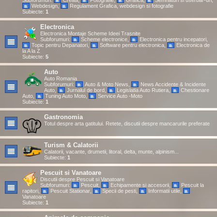
Subforumuri:
Creatii
,
Fotografie
,
Grafica
,
Semnaturi si userbar-uri
,
Webdesign
,
Regulament Grafica, webdesign si fotografie
Subiecte:
1
Electronica
Electronica Montaje Scheme Ideei Trasnite
Subforumuri:
Scheme electronice
,
Electronica pentru incepatori
,
Topic pentru Depanatori
,
Software pentru electronica
,
Electronica de
la A la Z
Subiecte:
5
Auto
Auto Romania
Subforumuri:
Auto & Moto News
,
News Accidente & Incidente
Auto
,
Jurnalul de bord
,
Legislatia Auto Rutiera
,
Chestionare
Auto
,
Tuning Auto Moto
,
Service Auto -Moto
Subiecte:
1
Gastronomia
Totul despre arta gatitului. Retete, discutii despre mancarurile preferate
Turism & Calatorii
Calatorii, vacante, drumetii, litoral, delta, munte, alpinism...
Subiecte:
1
Pescuit si Vanatoare
Discutii despre Pescuit si Vanatoare
Subforumuri:
Pescuit
,
Echipamente si accesorii
,
Pescuit la
rapitori
,
Pescuit Stationar
,
Specii de pesti
,
Informatii utile
,
Vanatoare
Subiecte:
1