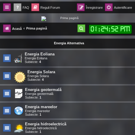
FAQ
Reguli Forum
Înregistrare
Autentificare
Forum Ecolomania™®
01
:
24
:
53 PM
C
Prima pagină
Acasă
-= Idei pentru viitor =-
ă
Energia Alternativa
u
t
Energia Eoliana
Energia Eoliana
a
Subiecte:
4
r
Energia Solara
Energia Solara
e
Subiecte:
4
Energia geotermală
Energia geotermală
Subiecte:
1
Energia mareelor
Energia mareelor
Subiecte:
1
Energia hidroelectrică
Energia hidroelectrică
Subiecte:
1