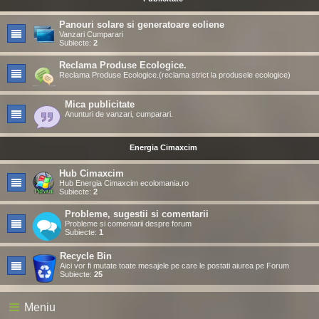
Panouri solare si generatoare eoliene
Vanzari Cumparari
Subiecte:
2
Reclama Produse Ecologice.
Reclama Produse Ecologice.(reclama strict la produsele ecologice)
Mica publicitate
Anunturi de vanzari, cumparari.
Energia Cimaxcim
Hub Cimaxcim
Hub Energia Cimaxcim ecolomania.ro
Subiecte:
2
Probleme, sugestii si comentarii
Probleme si comentarii despre forum
Subiecte:
1
Recycle Bin
Aici vor fi mutate toate mesajele pe care le postati aiurea pe Forum
Subiecte:
25
Meniu