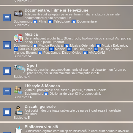
Subiecte:
10
Documentare, Filme si Televiziune
Toti cinefilii sunt asteptati pe acest forum... dar si iubitorii de seriale,
documentare si alte productii TV
Subforumuri:
Filme
,
Televiziune
,
Documentare
Subiecte:
7
Muzica
Serenada pentru ochii tai... Blues, rock, hip-hop, disco s.a.m.d. Aici poti sa
ne spui ce-ti place urechilor.
Subforumuri:
Muzica Populara
,
Muzica Orientala
,
Muzica Balcanica
,
Muzica Tiganeasca
,
Manele
,
Hip-Hop, Rap
,
House, Techno,
Trance, Electro
,
Pop, Dance, Disco, Oldies
,
AMALGAM
Subiecte:
52
Sport
Fotbal, baschet, automobilism, tenis si asa mai departe... un forum pt
practicanti, dar si fani mai mult sau mai putin inraiti.
Subiecte:
4
Lifestyle & Monden
Viata cu problemele sale zilnice / ponturi, sfaturi si vedete.
Subforumuri:
Dictionar de vise
,
Horoscop zilnic
Subiecte:
14
Discutii generale
Aici vorbim despre toate subiectele ce nu se incadreaza in celelalte
forumuri
Subiecte:
5
Biblioteca virtuală
O bibliotecă digitală este un tip de bibliotecă în care sunt adunate diverse