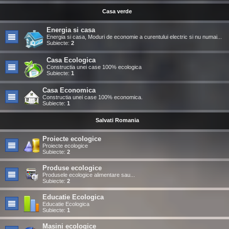
Casa verde
Energia si casa
Energia si casa, Moduri de economie a curentului electric si nu numai...
Subiecte:
2
Casa Ecologica
Constructia unei case 100% ecologica
Subiecte:
1
Casa Economica
Constructia unei case 100% economica.
Subiecte:
1
Salvati Romania
Proiecte ecologice
Proiecte ecologice
Subiecte:
2
Produse ecologice
Produsele ecologice alimentare sau...
Subiecte:
2
Educatie Ecologica
Educatie Ecologica
Subiecte:
1
Masini ecologice