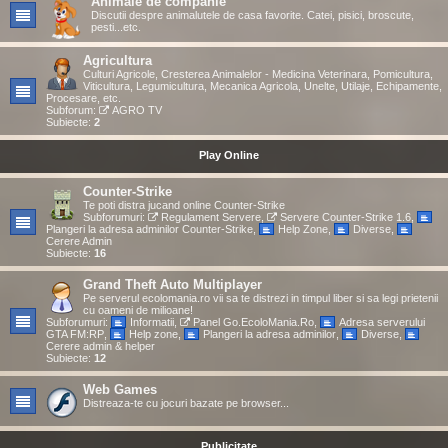
Animale de companie
Discutii despre animalutele de casa favorite. Catei, pisici, broscute,
pesti...etc.
Agricultura
Culturi Agricole, Cresterea Animalelor - Medicina Veterinara, Pomicultura,
Viticultura, Legumicultura, Mecanica Agricola, Unelte, Utilaje, Echipamente,
Procesare, etc.
Subforum:
AGRO TV
Subiecte:
2
Play Online
Counter-Strike
Te poti distra jucand online Counter-Strike
Subforumuri:
Regulament Servere
,
Servere Counter-Strike 1.6
,
Plangeri la adresa adminilor Counter-Strike
,
Help Zone
,
Diverse
,
Cerere Admin
Subiecte:
16
Grand Theft Auto Multiplayer
Pe serverul ecolomania.ro vii sa te distrezi in timpul liber si sa legi prietenii
cu oameni de milioane!
Subforumuri:
Informatii
,
Panel Go.EcoloMania.Ro
,
Adresa serverului
GTA FM:RP
,
Help zone
,
Plangeri la adresa adminilor
,
Diverse
,
Cerere admin & helper
Subiecte:
12
Web Games
Distreaza-te cu jocuri bazate pe browser...
Publicitate