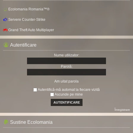
Ecolomania Romania™®
Servere Counter-Strike
Grand Theft Auto Multiplayer
Autentificare
Nume utilizator:
Parolă:
Am uitat parola
Autentifică-mă automat la fiecare vizită
Ascunde pe mine
Înregistrare
Sustine Ecolomania