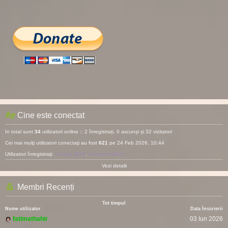
Cine este conectat
In total sunt
34
utilizatori online :: 2 înregistrați, 0 ascunși și 32 vizitatori
Cei mai mulţi utilizatori conectaţi au fost
621
pe 24 Feb 2026, 10:44
Utilizatori înregistraţi:
Google [Bot]
,
Semrush [Bot]
Vezi detalii
Membri Recenți
Tot timpul
Nume utilizator
Data Înscrierii
fatimathahir
03 Iun 2026