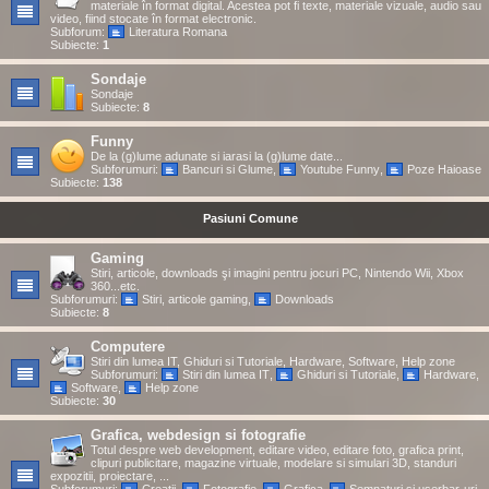
materiale în format digital. Acestea pot fi texte, materiale vizuale, audio sau
video, fiind stocate în format electronic.
Subforum:
Literatura Romana
Subiecte:
1
Sondaje
Sondaje
Subiecte:
8
Funny
De la (g)lume adunate si iarasi la (g)lume date...
Subforumuri:
Bancuri si Glume
,
Youtube Funny
,
Poze Haioase
Subiecte:
138
Pasiuni Comune
Gaming
Stiri, articole, downloads şi imagini pentru jocuri PC, Nintendo Wii, Xbox
360...etc.
Subforumuri:
Stiri, articole gaming
,
Downloads
Subiecte:
8
Computere
Stiri din lumea IT, Ghiduri si Tutoriale, Hardware, Software, Help zone
Subforumuri:
Stiri din lumea IT
,
Ghiduri si Tutoriale
,
Hardware
,
Software
,
Help zone
Subiecte:
30
Grafica, webdesign si fotografie
Totul despre web development, editare video, editare foto, grafica print,
clipuri publicitare, magazine virtuale, modelare si simulari 3D, standuri
expozitii, proiectare, ...