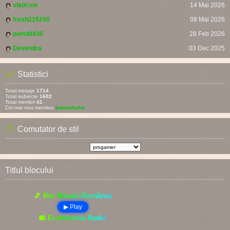
vladcvm
14 Mai 2026
fresh215250
08 Mai 2026
pomitil436
28 Feb 2026
Devendra
03 Dec 2025
Statistici
Total mesaje
1714
Total subiecte
1602
Total membri
41
Cel mai nou membru
fatimathahir
Comutator de stil
Titlul blocului
🎵 Mix Remix România
▶ Play
📻 Ecolomania Radio