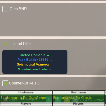
Curs BNR
Link-uri Utile
Meteo Romania →
Pack Builder 18650 →
Seismograf Vrancea →
Monitorizare Trafic →
Counter-Strike 1.6
Prima pagină
Acasă
Ora este
UTC+03:00